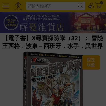
0
【電子書】X尋寶探險隊（32）： 冒險
王西格．波東－西班牙．水手．異世界
固定
版型