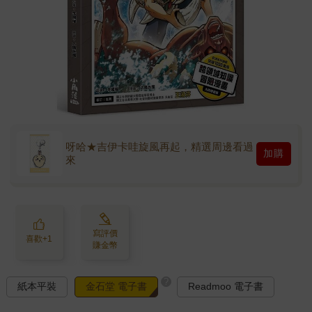
呀哈★吉伊卡哇旋風再起，精選周邊看過
加購
來
寫評價
喜歡+1
賺金幣
?
紙本平裝
金石堂 電子書
Readmoo 電子書