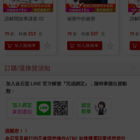
請解開故事謎底 02
祕密中的祕密
請解
213
537
79
折
特價
元
79
折
特價
元
79
折
加入購物車
加入購物車
訂購/退換貨須知
加入金石堂 LINE 官方帳號『完成綁定』，隨時掌握出貨動
態：
提醒您！！
金石堂及銀行均不會請您操作ATM! 如接獲電話要求您前往