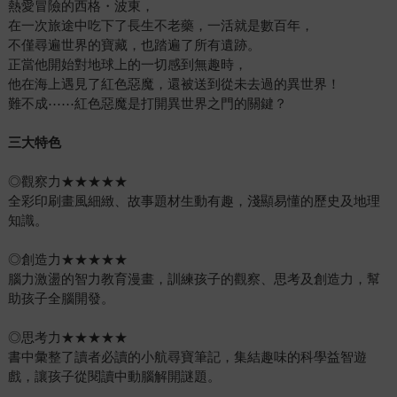
熱愛冒險的西格・波東，
在一次旅途中吃下了長生不老藥，一活就是數百年，
不僅尋遍世界的寶藏，也踏遍了所有遺跡。
正當他開始對地球上的一切感到無趣時，
他在海上遇見了紅色惡魔，還被送到從未去過的異世界！
難不成⋯⋯紅色惡魔是打開異世界之門的關鍵？
三大特色
◎觀察力★★★★★
全彩印刷畫風細緻、故事題材生動有趣，淺顯易懂的歷史及地理
知識。
◎創造力★★★★★
腦力激盪的智力教育漫畫，訓練孩子的觀察、思考及創造力，幫
助孩子全腦開發。
◎思考力★★★★★
書中彙整了讀者必讀的小航尋寶筆記，集結趣味的科學益智遊
戲，讓孩子從閱讀中動腦解開謎題。