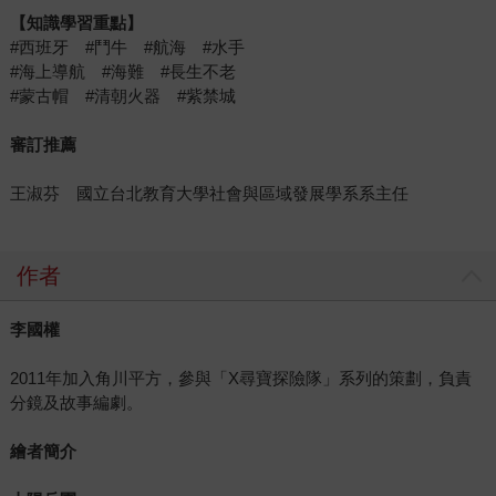
【知識學習重點】
#西班牙 #鬥牛 #航海 #水手
#海上導航 #海難 #長生不老
#蒙古帽 #清朝火器 #紫禁城
審訂推薦
王淑芬 國立台北教育大學社會與區域發展學系系主任
作者
李國權
2011年加入角川平方，參與「X尋寶探險隊」系列的策劃，負責
分鏡及故事編劇。
繪者簡介