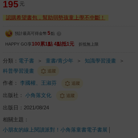
195
元
認購希望書包，幫助弱勢孩童上學不中斷！
5
預計最高可得金幣
點
?
100累1點 4點抵1元
HAPPY GO享
折抵無上限
分類：
電子書
＞
童書/青少年
＞
知識學習漫畫
＞
科普學習漫畫
追蹤
作者：
李國權、王淑芬
追蹤
出版社：
小角落文化
追蹤
出版日：
2021/08/24
相關主題：
小朋友的線上閱讀派對！小角落童書電子書展