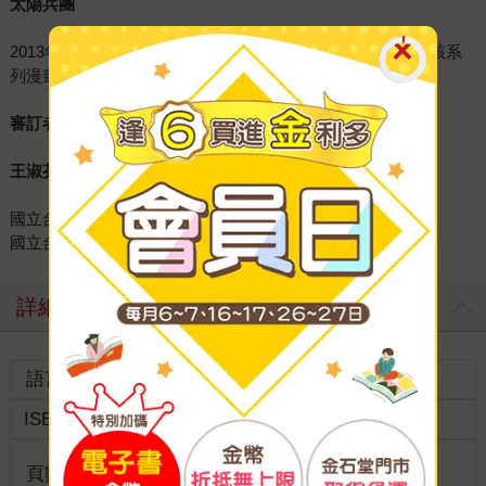
太陽兵團
2013年因「X尋寶探險隊」系列而組成的漫畫工作室，負責該系
列漫畫的草稿、下墨、人物造型、背景、插圖等工作。
審訂者簡介
王淑芬
國立台灣師範大學歷史系博士
國立台北教育大學社會與區域發展學系 系主任
詳細資料
語言
中文繁體
裝訂
ISBN
9789865588342
分級
普通級
商品規
頁數
160
16.5*23