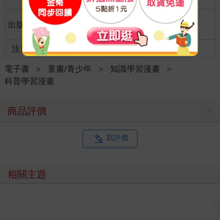
格
適讀年
出版地
台灣
11~15歲適讀
齡
注音
級別
電子書
＞
童書/青少年
＞
知識學習漫畫
＞
科普學習漫畫
商品評價
寫評價
相關主題