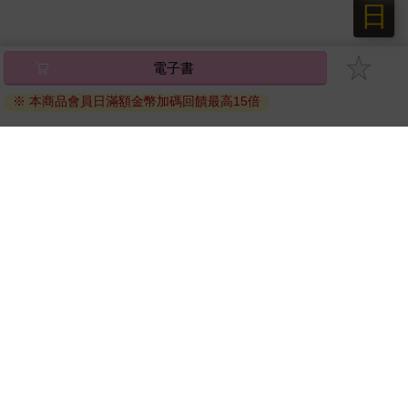
日
電子書
※ 本商品會員日滿額金幣加碼回饋最高15倍
關於我們
門市查詢
分紅大聯盟
客服中心
加好友
訂閱
粉絲團
追蹤
聯絡我們
公司名稱：金石網絡股份有限公司
統編 : 70832800
食品業者登錄字號：A-170832800-00000-6