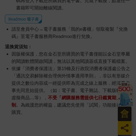
碼再登入下載您所購買的電子書。完成下載後，點選任一
書籍即可開始離線閱讀。
請至會員中心→電子書服務「我的e書櫃」領取複製『兌換
碼』至電子書服務商Readmoo進行兌換。
退換貨須知：
因版權保護，您在金石堂所購買的電子書僅能以金石堂專屬
的閱讀軟體開啟閱讀，無法以其他閱讀器或直接下載檔案。
依據「消費者保護法」第19條及行政院消費者保護處公告之
「通訊交易解除權合理例外情事適用準則」，非以有形媒介
提供之數位內容或一經提供即為完成之線上服務，經消費者
事先同意始提供。（如：電子書、電子雜誌、下載版軟體、
虛擬商品…等），
不受「網購服務需提供七日鑑賞期」的限
制
。為維護您的權益，建議您先使用「試閱」功能後再付款
會
購買。
員