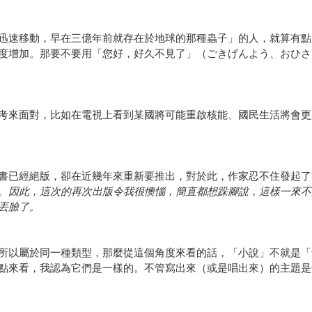
迅速移動，早在三億年前就存在於地球的那種蟲子」的人，就算有點
度增加。那要不要用「您好，好久不見了」（ごきげんよう、おひさ
考來面對，比如在電視上看到某國將可能重啟核能、國民生活將會更
書已經絕版，卻在近幾年來重新要推出，對於此，作家忍不住發起了
。因此，這次的再次出版令我很懊惱，簡直都想跺腳說，這樣一來不
丟臉了。
所以屬於同一種類型，那麼從這個角度來看的話，「小說」不就是「
點來看，我認為它們是一樣的。不管寫出來（或是唱出來）的主題是