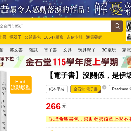
圭吾
楊双子
公益書包
16647續集
吉伊卡哇
通靈藥師
路邊攤新作
馬斯克
玩具總動員5
超慢跑
館
英文書
雜誌
電子書
文具
玩具親子
3C電玩
家
【電子書】沒關係，是伊坂
Epub
流動版型
?
紙本平裝
金石堂 電子書
Readmoo
266
元
認購希望書包，幫助弱勢孩童上學不