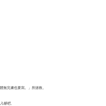
體無完膚也要寫。」所拯救。
入睡吧。