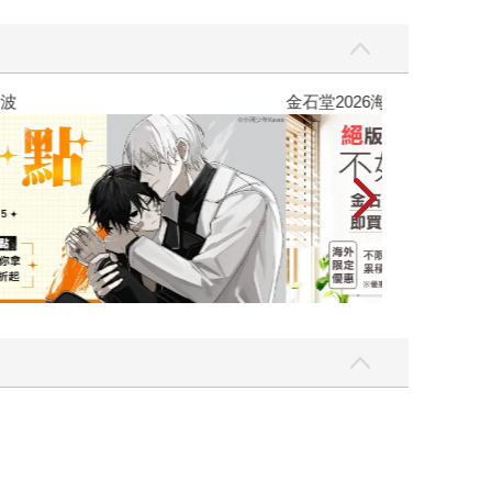
吃一點〉第二波
金石堂2026海