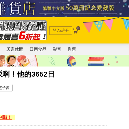
0
登入/註冊
電
居家休閒
日用食品
影音
售票
啊！他的3652日
 電子書
中斷！