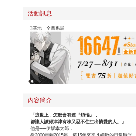
活動訊息
春光ｘ奇幻基地｜全書系展
內容簡介
「這世上，怎麼會有連『煩惱』，
都讓人讀得津津有味又忍不住生出憐愛的人。」
他是──伊坂幸太郎，
從2000年到2015年，這15年來平凡細微的日常時光