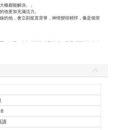
大概都能解決。」
的他更加充滿活力。
線的他，會立刻挺直背脊，神情變得精悍，像是個突
看，如果一直把水划向自己這邊，那麼反而水都會噴
垮了下來。
級
電話去食品公司抗議說，「我是為了大家戰鬥的。」
.8
適讀