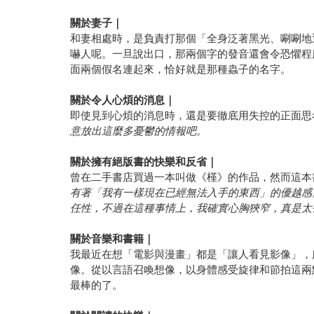
關於妻子｜
和妻相處時，是負責打那個「全身泛著黑光、唰唰地
嚇人呢。一旦說出口，那兩個字的發音還會令恐懼程
面兩個假名連起來，恰好就是那種蟲子的名字。
關於令人心煩的消息｜
即使見到心煩的消息時，還是要徹底用失控的正面思
意放出這麼多憂鬱的情報吧。
關於擁有絕版書的快樂和反省｜
曾在二手書店買過一本叫做《槿》的作品，然而這本
有著「我有一樣現在已經無法入手的東西」的優越感
任性，不過在這種事情上，我確實心胸狹窄，真是太
關於音樂和書籍｜
我最近在想「電影與漫畫」都是「讓人看見影像」，
像。從以言語召喚想像，以身體感受旋律和節拍這兩
最棒的了。