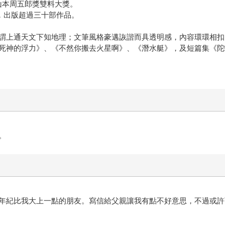
獎、山本周五郎獎雙料大獎。
內，出版超過三十部作品。
謂上通天文下知地理；文筆風格豪邁詼諧而具透明感，內容環環相扣
死神的浮力》、《不然你搬去火星啊》、《潛水艇》，及短篇集《陀
。
年紀比我大上一點的朋友。寫信給父親讓我有點不好意思，不過或許