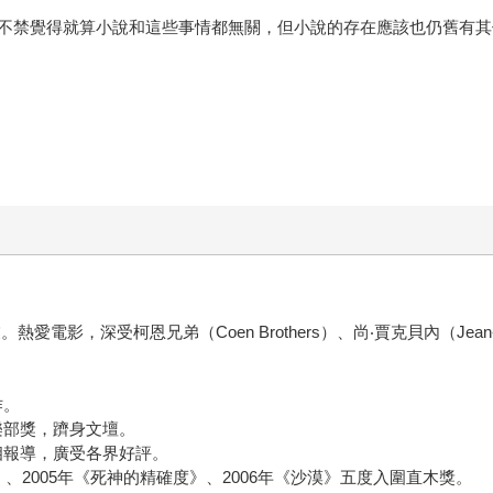
不禁覺得就算小說和這些事情都無關，但小說的存在應該也仍舊有其
電影，深受柯恩兄弟（Coen Brothers）、尚‧賈克貝內（Jean-Ja
作。
樂部獎，躋身文壇。
誌爭相報導，廣受各界好評。
蜢》、2005年《死神的精確度》、2006年《沙漠》五度入圍直木獎。