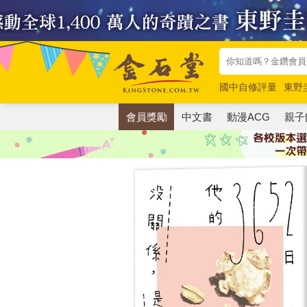
國中自修評量
東野
唯紅花綻放
奧德賽
會員獎勵
中文書
動漫ACG
親子