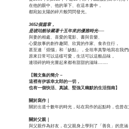
在他的眼中、他的筆下、在這本書中，
都宛如太陽的碎片般閃閃發光。
3652
個篇章，
是琥珀般珍藏著十五年來的優雅時光──
與妻的相處、喜愛的電影、書與音樂、
心愛故事的創作趣聞、欣賞的作家、食衣住行，
甚至連「煩惱」和「缺點」，全坦率真摯地寫在我們
原來日常可以這樣可愛，生活可以這般品味，
連瑣碎的時光嘗起來都有甜甜的滋味…….
【雜文集的簡介－
這裡有伊坂幸太郎的一切，
也有一個快活、真誠、堅強又幽默的生活指南】
關於寫作｜
關於出道十數年的時光，站在寫作的起點時，也曾在
關於父親｜
與父親作為好友，在父親身上學到了「善良」的意涵