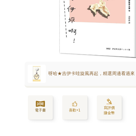
呀哈★吉伊卡哇旋風再起，精選周邊看過來
寫評價
電子書
喜歡+1
賺金幣