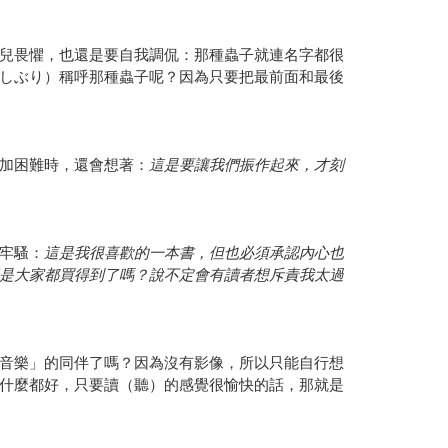
兒畏懼，也還是要自我調侃：那種蟲子就連名字都很
しぶり）稱呼那種蟲子呢？因為只要把最前面和最後
加困難時，還會想著：
這是要讓我們振作起來，才刻
牢騷：
這是我很喜歡的一本書，但也必須承認內心也
是大家都買得到了嗎？說不定會有讀者想斥責我太過
音樂」的同伴了嗎？因為沒有影像，所以只能自行想
什麼都好，只要讀（聽）的感覺很愉快的話，那就是