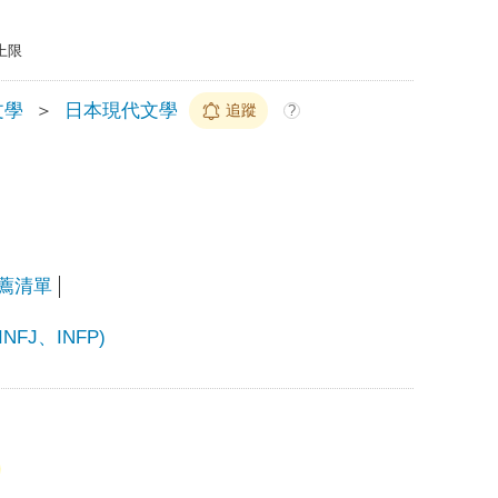
上限
文學
＞
日本現代文學
追蹤
?
推薦清單
FJ、INFP)