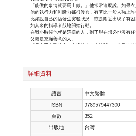
「能做的事情就要馬上做。」他常常這麼說。如果衣
他的執行力和判斷力都很優秀，有著比一般人強上許
比如說自己的店發生突發狀況，或是附近出現了有困
如其來的指導者般地開始行動。
在我小時候他就是這樣的人，到了現在想必也沒有任
父親是充滿善意的人。
「只在乎自己的人，身邊的人都會離開。」他常常這
到另一邊去。」
回想起來，我從來沒看過父親為了自己的利益四處奔
他為了別人盡心盡力，有時候甚至會將自己少少的積
在我小時候他就是這樣的人，到了現在想必也沒有任
詳細資料
父親是很有正義感的人。
「錯的事情就是錯的，一定要有人指出來才行。」他
比如說，如果出現想趁他人的無知佔便宜的人，或是
語言
中文繁體
他沒有任何影響力，不過或許他無法忍受什麼都不做
ISBN
9789579447300
只是父親能發揮力量的狀況幾乎都不是這種的。大抵
之類的事情。
頁數
352
在我小時候他就是這樣的人，到了現在想必也沒有任
出版地
台灣
〈自由的座位〉