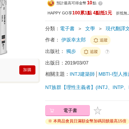
10
預計最高可得金幣
點
?
100累1點 4點抵1元
HAPPY GO享
折抵無
分類：
電子書
＞
文學
＞
現代翻譯
作者：
伊坂幸太郎
追蹤
出版社：
獨步
追蹤
?
出版日：
2019/03/07
加購
相關主題：
INTJ建築師
MBTI-I型人
NT族群【理性主義者】(INTJ、INTP、IN
電子書
※ 本商品會員日滿額金幣加碼回饋最高15倍