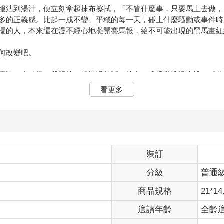
服沾到湯汁，便立刻拿起抹布擦拭，「不管什麼事，只要馬上去做，
多的正義感。比起一成不變、平穩的每一天，碰上什麼騷動或事件時
擾的人，本來還在漫不經心地攤開賽馬報，給不可能出現的黑馬畫紅
何改變吧。
麼說。小時候，我跟他一起洗澡的話，他會一邊攪動洗澡水說，「你
看更多
走的模樣，他似乎在讓別人感到開心時，看起來最幸福。
蓄也投進去，結果遭到了背叛後，得了意外之外的憂鬱症，整個人都
何改變吧。
常常這麼說。
擁有權力的某種組織開始欺凌弱者，他便會變臉暴怒。
裝訂
，流淚入睡吧。
分級
普通
都是他認為焦糖爆米花 裡的花生量和包裝照片上不同，便會奮起打
商品規格
21*14
何改變吧。
適讀年齡
全齡