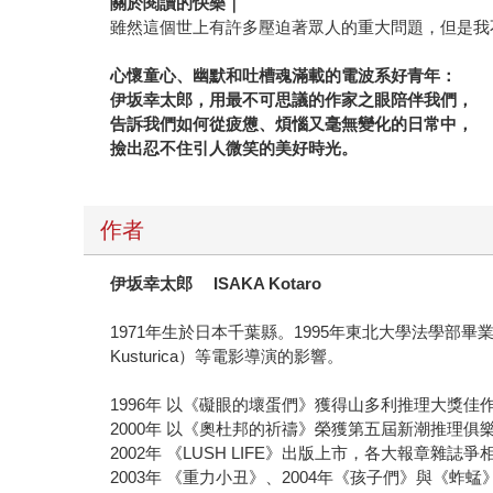
關於閱讀的快樂｜
雖然這個世上有許多壓迫著眾人的重大問題，但是我
心懷童心、幽默和吐槽魂滿載的電波系好青年：
伊坂幸太郎，用最不可思議的作家之眼陪伴我們，
告訴我們如何從疲憊、煩惱又毫無變化的日常中，
撿出忍不住引人微笑的美好時光。
作者
伊坂幸太郎
ISAKA Kotaro
1971年生於日本千葉縣。1995年東北大學法學部畢業。熱愛
Kusturica）等電影導演的影響。
1996年 以《礙眼的壞蛋們》獲得山多利推理大獎佳
2000年 以《奧杜邦的祈禱》榮獲第五屆新潮推理俱
2002年 《LUSH LIFE》出版上市，各大報章雜
2003年 《重力小丑》、2004年《孩子們》與《蚱