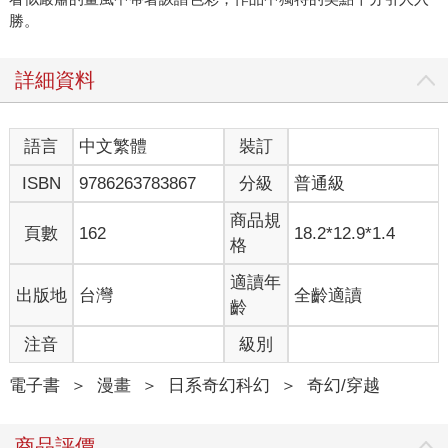
勝。
詳細資料
語言
中文繁體
裝訂
ISBN
9786263783867
分級
普通級
商品規
頁數
162
18.2*12.9*1.4
格
適讀年
出版地
台灣
全齡適讀
齡
注音
級別
電子書
＞
漫畫
＞
日系奇幻科幻
＞
奇幻/穿越
商品評價