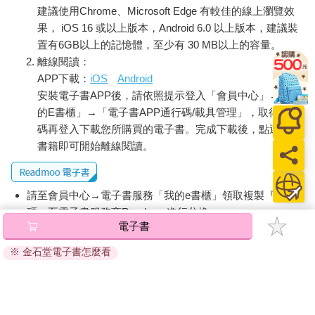
建議使用Chrome、Microsoft Edge 有較佳的線上瀏覽效
果， iOS 16 或以上版本，Android 6.0 以上版本，建議裝
置有6GB以上的記憶體，至少有 30 MB以上的容量。
離線閱讀：
APP下載：
iOS
Android
安裝電子書APP後，請依照提示登入「會員中心」→「我
的E書櫃」→「電子書APP通行碼/載具管理」，取得通行
碼再登入下載您所購買的電子書。完成下載後，點選任一
書籍即可開始離線閱讀。
請至會員中心→電子書服務「我的e書櫃」領取複製『兌換
碼』至電子書服務商Readmoo進行兌換。
電子書
退換貨須知：
※ 金石堂電子書怎麼看
因版權保護，您在金石堂所購買的電子書僅能以金石堂專屬
的閱讀軟體開啟閱讀，無法以其他閱讀器或直接下載檔案。
依據「消費者保護法」第19條及行政院消費者保護處公告之
「通訊交易解除權合理例外情事適用準則」，非以有形媒介