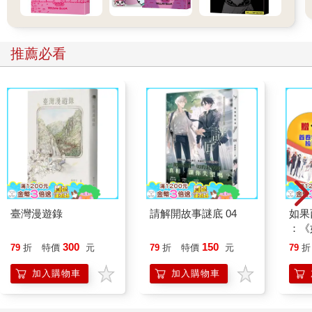
推薦必看
臺灣漫遊錄
請解開故事謎底 04
如果
：《
喵》
300
150
79
折
特價
元
79
折
特價
元
79
折
【首
加入購物車
加入購物車