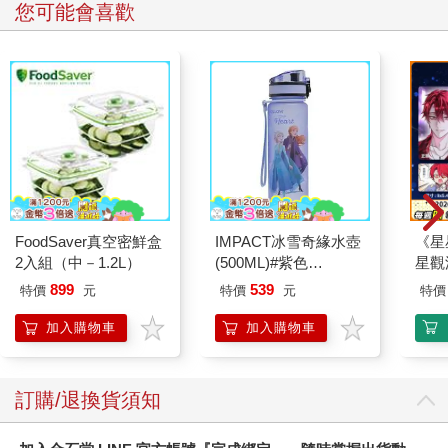
您可能會喜歡
FoodSaver真空密鮮盒
IMPACT冰雪奇緣水壺
《星
2入組（中－1.2L）
(500ML)#紫色
星觀
IMDSB01PL
899
539
特價
元
特價
元
特價
加入購物車
加入購物車
訂購/退換貨須知