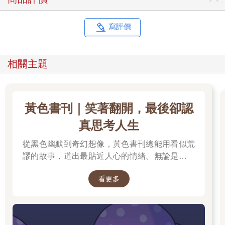
寫評價
相關主題
黃色書刊｜笑著翻開，最後卻認
真思考人生
從黑色幽默到奇幻想像，黃色書刊總能用看似荒
謬的故事，道出最貼近人心的情緒。無論是人生
的迷惘、成長的掙扎，或是生活裡那些哭笑不得
看更多
的瞬間，都在他的筆下化成令人會心一笑、又忍
不住深思的作品。最新長篇《奈何chill》以中年
男子變成兔子的異世界冒險，開啟全新故事篇
章，更推出限量書衣版值得收藏。無論是第一次