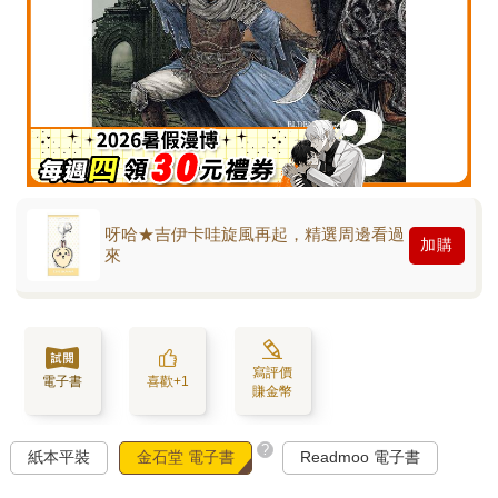
呀哈★吉伊卡哇旋風再起，精選周邊看過
加購
來
寫評價
電子書
喜歡+1
賺金幣
?
紙本平裝
金石堂 電子書
Readmoo 電子書