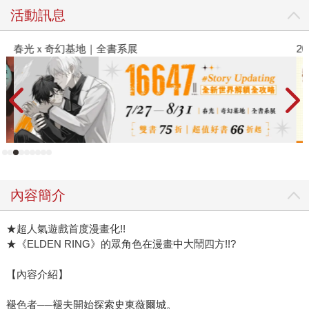
活動訊息
春光ｘ奇幻基地｜全書系展
2
內容簡介
★超人氣遊戲首度漫畫化!!
★《ELDEN RING》的眾角色在漫畫中大鬧四方!!?
【內容介紹】
褪色者──褪夫開始探索史東薇爾城。