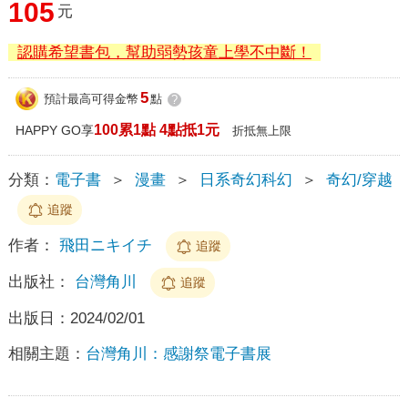
105
元
認購希望書包，幫助弱勢孩童上學不中斷！
5
預計最高可得金幣
點
?
100累1點 4點抵1元
HAPPY GO享
折抵無上限
分類：
電子書
＞
漫畫
＞
日系奇幻科幻
＞
奇幻/穿越
追蹤
作者：
飛田ニキイチ
追蹤
出版社：
台灣角川
追蹤
出版日：
2024/02/01
相關主題：
台灣角川：感謝祭電子書展