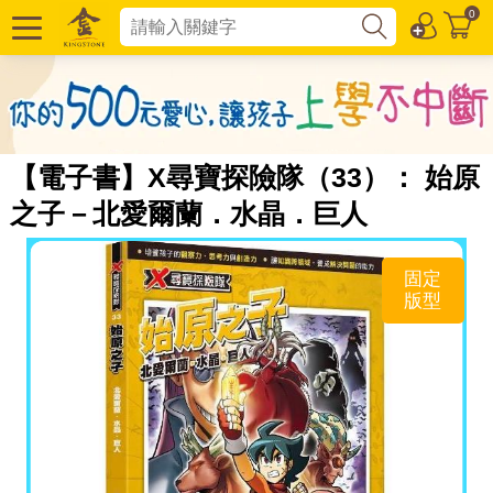
0
【電子書】X尋寶探險隊（33）： 始原
之子－北愛爾蘭．水晶．巨人
固定
版型