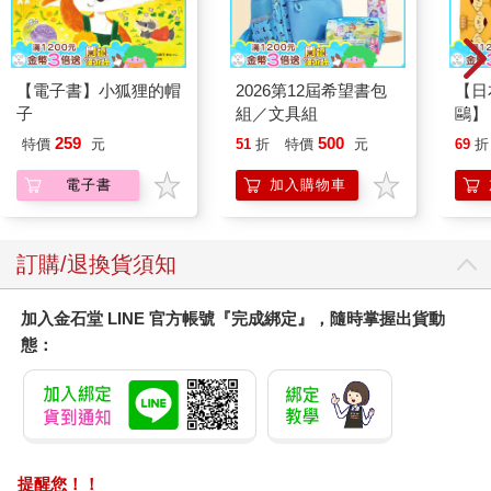
【電子書】小狐狸的帽
2026第12屆希望書包
【日本
子
組／文具組
鷗】
(8款
259
500
特價
元
51
折
特價
元
69
折
Kit
企鵝
電子書
加入購物車
訂購/退換貨須知
加入金石堂 LINE 官方帳號『完成綁定』，隨時掌握出貨動
態：
提醒您！！