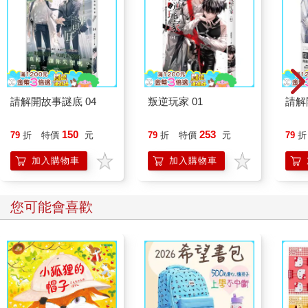
請解開故事謎底 04
叛逆玩家 01
請解
150
253
79
折
特價
元
79
折
特價
元
79
折
加入購物車
加入購物車
您可能會喜歡