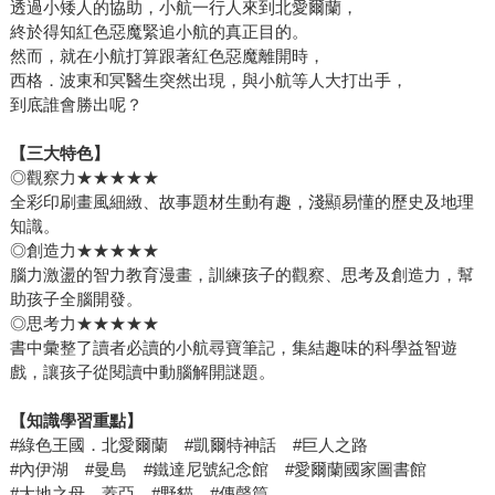
透過小矮人的協助，小航一行人來到北愛爾蘭，
終於得知紅色惡魔緊追小航的真正目的。
然而，就在小航打算跟著紅色惡魔離開時，
西格．波東和冥醫生突然出現，與小航等人大打出手，
到底誰會勝出呢？
【三大特色】
◎觀察力★★★★★
全彩印刷畫風細緻、故事題材生動有趣，淺顯易懂的歷史及地理
知識。
◎創造力★★★★★
腦力激盪的智力教育漫畫，訓練孩子的觀察、思考及創造力，幫
助孩子全腦開發。
◎思考力★★★★★
書中彙整了讀者必讀的小航尋寶筆記，集結趣味的科學益智遊
戲，讓孩子從閱讀中動腦解開謎題。
【知識學習重點】
#綠色王國．北愛爾蘭 #凱爾特神話 #巨人之路
#內伊湖 #曼島 #鐵達尼號紀念館 #愛爾蘭國家圖書館
#大地之母．蓋亞 #野貓 #傳聲筒