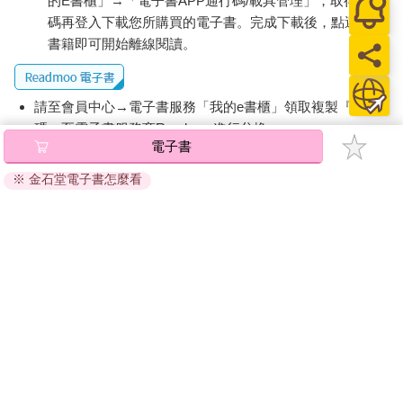
的E書櫃」→「電子書APP通行碼/載具管理」，取得通行
碼再登入下載您所購買的電子書。完成下載後，點選任一
書籍即可開始離線閱讀。
請至會員中心→電子書服務「我的e書櫃」領取複製『兌換
碼』至電子書服務商Readmoo進行兌換。
電子書
退換貨須知：
※ 金石堂電子書怎麼看
因版權保護，您在金石堂所購買的電子書僅能以金石堂專屬
的閱讀軟體開啟閱讀，無法以其他閱讀器或直接下載檔案。
依據「消費者保護法」第19條及行政院消費者保護處公告之
「通訊交易解除權合理例外情事適用準則」，非以有形媒介
提供之數位內容或一經提供即為完成之線上服務，經消費者
事先同意始提供。（如：電子書、電子雜誌、下載版軟體、
虛擬商品…等），
不受「網購服務需提供七日鑑賞期」的限
制
。為維護您的權益，建議您先使用「試閱」功能後再付款
購買。