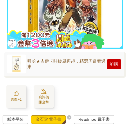
呀哈★吉伊卡哇旋風再起，精選周邊看過
加購
來
寫評價
喜歡+1
賺金幣
?
紙本平裝
金石堂 電子書
Readmoo 電子書