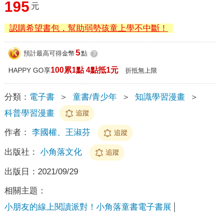
195
元
認購希望書包，幫助弱勢孩童上學不中斷！
5
預計最高可得金幣
點
?
100累1點 4點抵1元
HAPPY GO享
折抵無上限
分類：
電子書
＞
童書/青少年
＞
知識學習漫畫
＞
科普學習漫畫
追蹤
作者：
李國權、王淑芬
追蹤
出版社：
小角落文化
追蹤
出版日：
2021/09/29
相關主題：
小朋友的線上閱讀派對！小角落童書電子書展