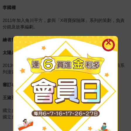
李國權
2011年加入角川平方，參與「X尋寶探險隊」系列的策劃，負責
分鏡及故事編劇。
繪者簡介
太陽兵團
2013年因「X尋寶探險隊」系列而組成的漫畫工作室，負責該系
列漫畫的草稿、下墨、人物造型、背景、插圖等工作。
審訂者簡介
王淑芬
國立台灣師範大學歷史系博士
國立台北教育大學社會與區域發展學系 系主任