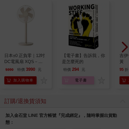
日本±0 正負零｜12吋
【電子書】告訴我，你
吉伊
DC電風扇 XQS－
是怎麼死的
黃
Y620 象牙白
3990
294
特價
元
特價
元
95
折
5990
加入購物車
電子書
訂購/退換貨須知
加入金石堂 LINE 官方帳號『完成綁定』，隨時掌握出貨動
態：