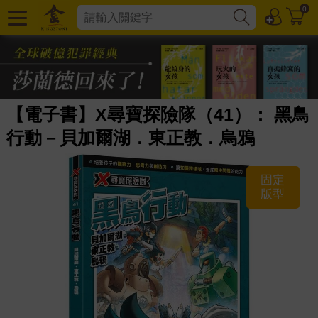
0
【電子書】X尋寶探險隊（41）： 黑鳥
行動－貝加爾湖．東正教．烏鴉
固定
版型