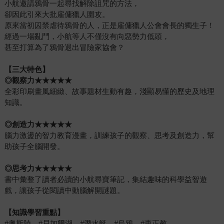
小航邀請鴉骨一起尋找解除詛咒的方法，
卻因此引來大批雇傭獵人圍攻。
原來當初囚禁虐待鴉骨的人，正是雇傭獵人公會會長的獨生子！
經過一場亂鬥，小航等人不僅沒有向惡勢力低頭，
甚至打算為了鴉骨退出冒險家協會？
【三大特色】
◎
觀察力★★★★★
全彩印刷畫風細緻、故事題材生動有趣，淺顯易懂的歷史及地理
知識。
◎
創造力★★★★★
腦力激盪的智力教育漫畫，訓練孩子的觀察、思考及創造力，幫
助孩子全腦開發。
◎
思考力★★★★★
書中彙整了讀者必讀的小航尋寶筆記，集結趣味的科學益智遊
戲，讓孩子從閱讀中動腦解開謎題。
【知識學習重點】
#奧斯陸 #貝加爾湖 #潛水艇 #烏鴉 #東正教