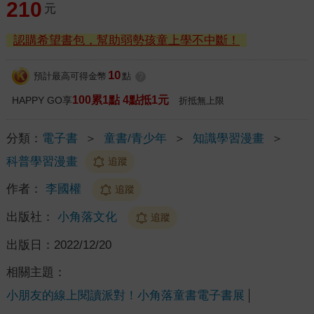
210
元
認購希望書包，幫助弱勢孩童上學不中斷！
10
預計最高可得金幣
點
?
100累1點 4點抵1元
HAPPY GO享
折抵無上限
分類：
電子書
＞
童書/青少年
＞
知識學習漫畫
＞
科普學習漫畫
追蹤
作者：
李國權
追蹤
出版社：
小角落文化
追蹤
出版日：
2022/12/20
相關主題：
小朋友的線上閱讀派對！小角落童書電子書展