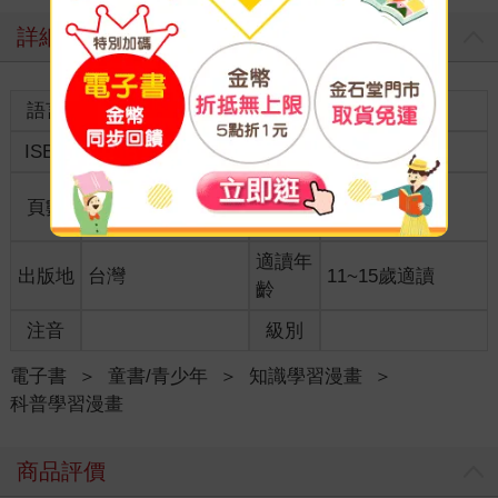
詳細資料
語言
中文繁體
裝訂
ISBN
9786267188132
分級
普通級
商品規
頁數
160
16.5*23
格
適讀年
出版地
台灣
11~15歲適讀
齡
注音
級別
電子書
＞
童書/青少年
＞
知識學習漫畫
＞
科普學習漫畫
商品評價