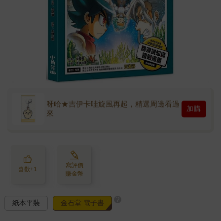
呀哈★吉伊卡哇旋風再起，精選周邊看過
加購
來
寫評價
喜歡+1
賺金幣
?
紙本平裝
金石堂 電子書