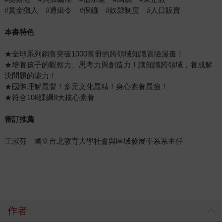
#賞金獵人 #通緝令 #保鑣 #奴隸制度 #人口販賣
本書特色
★全球系列銷售突破1000萬冊的跨領域知識冒險漫畫！
★培養孩子的觀察力、思考力與創造力！讓知識跨領域，養成解
決問題的能力！
★國際理解最豐！多元文化最精！身心素養最強！
★符合108課綱9大核心素養
審訂推薦
王淑芬 國立台北教育大學社會與區域發展學系系主任
作者