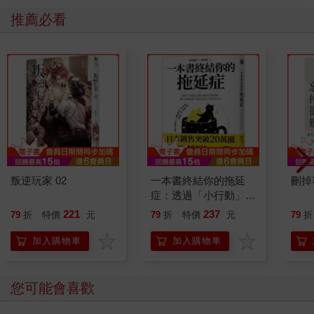
推薦必看
叛逆玩家 02
一本書終結你的拖延
刪掉
症：透過「小行動」打
開大腦的行動開關，懶
221
237
79
折
特價
元
79
折
特價
元
79
折
人也能變身「行動派」
的37個科學方法
加入購物車
加入購物車
您可能會喜歡