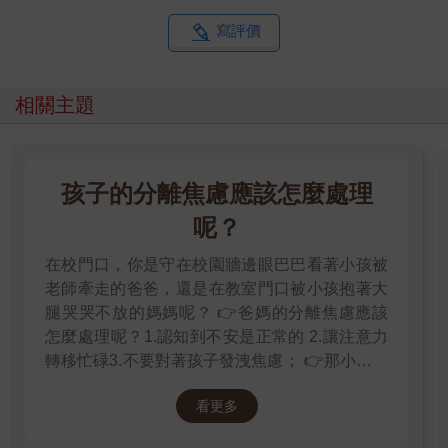
寫評價
相關主題
孩子的分離焦慮應該怎麼處理
呢？
在校門口，你是守在校園牆邊眼巴巴看著小孩被
老師牽走的爸爸，還是在教室門口被小孩抱著大
腿哭哭不放的媽媽呢？ 👉爸媽的分離焦慮應該
怎麼處理呢？1.認知到不安是正常的 2.讓注意力
轉移忙碌3.不要對著孩子發洩焦慮； 👉那小朋友
該如何適應過渡期呢？1.可給予適當的安撫玩具
看更多
也許是熟悉的玩偶增加安全感 2.與孩子分開時請
好好堅定道別不可哄騙,並保證會回到身邊3.準時