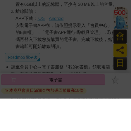
置有6GB以上的記憶體，至少有 30 MB以上的容量。
離線閱讀：
APP下載：
iOS
Android
安裝電子書APP後，請依照提示登入「會員中心」→「我
的E書櫃」→「電子書APP通行碼/載具管理」，取得通行
會
碼再登入下載您所購買的電子書。完成下載後，點選任一
書籍即可開始離線閱讀。
員
日
請至會員中心→電子書服務「我的e書櫃」領取複製『兌換
碼』至電子書服務商Readmoo進行兌換。
電子書
退換貨須知：
※ 本商品會員日滿額金幣加碼回饋最高15倍
因版權保護，您在金石堂所購買的電子書僅能以金石堂專屬
的閱讀軟體開啟閱讀，無法以其他閱讀器或直接下載檔案。
依據「消費者保護法」第19條及行政院消費者保護處公告之
「通訊交易解除權合理例外情事適用準則」，非以有形媒介
提供之數位內容或一經提供即為完成之線上服務，經消費者
事先同意始提供。（如：電子書、電子雜誌、下載版軟體、