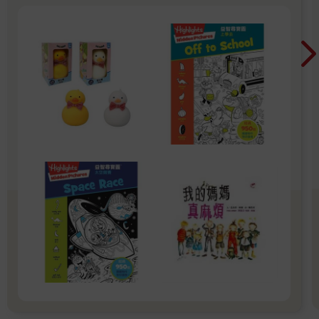
守約的接回孩子 好好的渡這個時期，爸爸媽媽和
孩子一起迎接成長的過程！真是太好了！ 🎉金石
堂開學季！爸媽好輕鬆教你一站購足！文具、書
包、書套參展品全面5折起！👉文具滿777送80
元電子禮券 👉全站商品滿1200回饋4%金幣