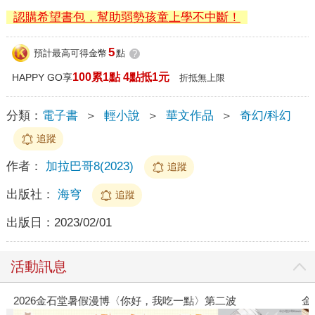
認購希望書包，幫助弱勢孩童上學不中斷！
5
預計最高可得金幣
點
?
100累1點 4點抵1元
HAPPY GO享
折抵無上限
分類：
電子書
＞
輕小說
＞
華文作品
＞
奇幻/科幻
追蹤
作者：
加拉巴哥8(2023)
追蹤
出版社：
海穹
追蹤
出版日：
2023/02/01
活動訊息
2026金石堂暑假漫博〈你好，我吃一點〉第二波
金