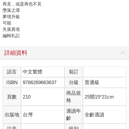
再見，或是再也不見
墮落之環
夢境升級
可能
失落異境
編輯札記
詳細資料
語言
中文繁體
裝訂
ISBN
9786269663637
分級
普通級
商品規
頁數
210
25開15*21cm
格
適讀年
出版地
台灣
全齡適讀
齡
注音
級別