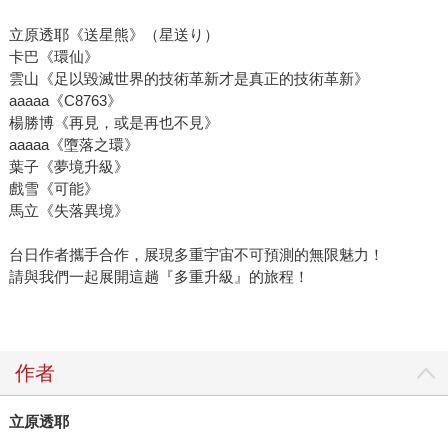
立原透耶《送星熊》（星送り）
卡巴《環仙》
雲山《足以毀滅世界的技術革新才是真正的技術革新》
aaaaa《C8763》
楊勝博《再見，或是再也不見》
aaaaa《墮落之環》
葉子《夢境升級》
戲雪《可能》
馬立《失落異境》
台日作者攜手合作，展現多重宇宙不可預測的無限魅力！
請與我們一起展開這趟『多重升級』的旅程！
作者
立原透耶