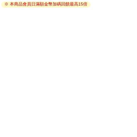
※ 本商品會員日滿額金幣加碼回饋最高15倍
因版權保護，您在金石堂所購買的電子書僅能以金石堂專屬
的閱讀軟體開啟閱讀，無法以其他閱讀器或直接下載檔案。
依據「消費者保護法」第19條及行政院消費者保護處公告之
「通訊交易解除權合理例外情事適用準則」，非以有形媒介
提供之數位內容或一經提供即為完成之線上服務，經消費者
事先同意始提供。（如：電子書、電子雜誌、下載版軟體、
虛擬商品…等），
不受「網購服務需提供七日鑑賞期」的限
制
。為維護您的權益，建議您先使用「試閱」功能後再付款
購買。