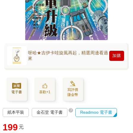
呀哈★吉伊卡哇旋風再起，精選周邊看過
加購
來
寫評價
電子書
喜歡+1
賺金幣
?
紙本平裝
金石堂 電子書
Readmoo 電子書
199
元