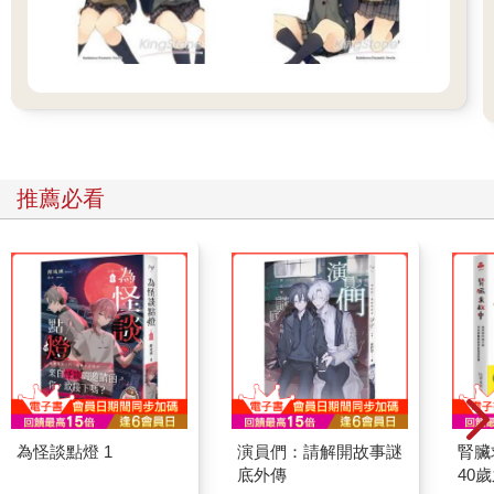
推薦必看
為怪談點燈 1
演員們：請解開故事謎
腎臟
底外傳
40