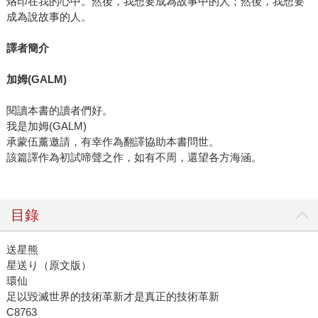
烙印在我的心中。然後，我想要成為故事中的人；然後，我想要
成為說故事的人。
譯者簡介
加姆
(GALM)
閱讀本書的讀者們好。
我是加姆(GALM)
承蒙伍薰邀請，有幸作為翻譯協助本書問世。
該篇譯作為初試啼聲之作，如有不周，還望各方海涵。
目錄
送星熊
星送り（原文版）
環仙
足以毀滅世界的技術革新才是真正的技術革新
C8763