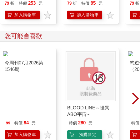
就告
253
95
79
折
特價
元
79
折
特價
元
79
折
加入購物車
加入購物車
您可能會喜歡
今周刊07月2026第
1546期
BLOOD LINE～怪異
悠遊
ABO宇宙～
（2
94
280
特價
元
特價
元
特價
99
加入購物車
預購限定