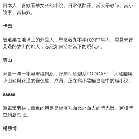
日本人，喜歡看華文科幻小說。日常做翻譯、當大學教師、當小
說家、當貓奴。
卡巴
被遺棄在地球上的外星人，思念著九零年代的中年人，尋覓未曾
見過的故土的痴人，忘記如何活在當下的現代人。
雲山
來自一年一本游擊編輯組，抒壓型尬聊系PODCAST「大黑貓與
小山豬與路過的變色龍」成員。正在寫小黑貓逃走中的貓小說。
aaaaa
遊戲業老兵，最近的興趣是坐著裡面比外面大的時光機，穿梭時
空到處拍照。
楊勝博