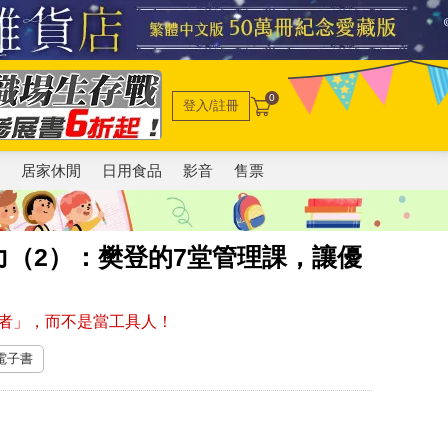
0
登入/註冊
電
居家休閒
日用食品
影音
售票
（2）：樊登的7堂管理課，讓優
者」，而不是當工具人！
 電子書