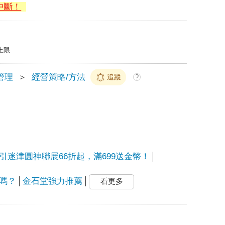
中斷！
上限
管理
＞
經營策略/方法
追蹤
?
迷津圓神聯展66折起，滿699送金幣！
嗎？
金石堂強力推薦
看更多