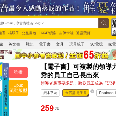
圭吾
楊双子
公益書包
16647續集
吉伊卡哇
通靈藥師
路邊攤新作
馬斯克
玩具總動員5
超慢跑
館
英文書
雜誌
電子書
文具
玩具親子
3C電玩
家
【電子書】可複製的領導力
強推
秀的員工自己長出來
領導者最重要課題：激發員工成為「沉浸
Epub
流動版型
?
紙本平裝
金石堂 電子書
Readmoo
259
元