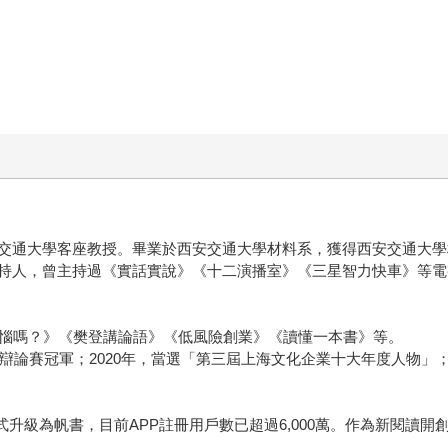
安交通大學客座教授。畢業於西安交通大學材料系，獲得西安交通大
持人，曾主持過《實話實說》《十二演播室》《三星智力快車》等電
煩惱嗎？》《樊登講論語》《低風險創業》《讀懂一本書》等。
辯論賽冠軍；2020年，當選「第三屆上海文化企業十大年度人物」；2
書正式升級為帆書，目前APP註冊用戶數已超過6,000萬。作為新閱