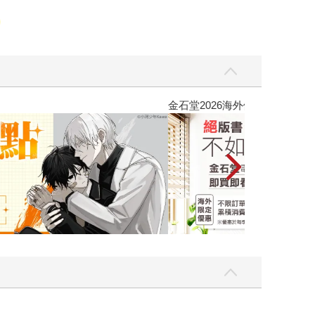
吃一點〉第二波
金石堂2026海