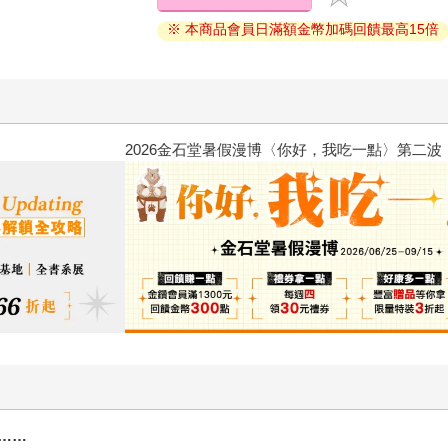
※ 本商品會員日滿額金幣加碼回饋最高15倍
2026金石堂暑假漫博〈你好，我
……