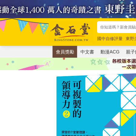
國中自修評量
東野
唯紅花綻放
奧德賽
會員獎勵
中文書
動漫ACG
親子