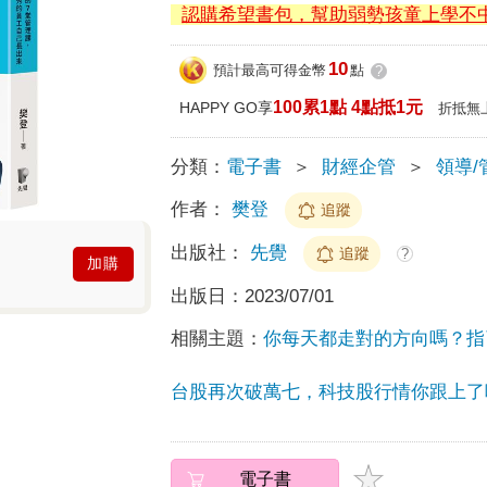
認購希望書包，幫助弱勢孩童上學不
10
預計最高可得金幣
點
?
100累1點 4點抵1元
HAPPY GO享
折抵無
分類：
電子書
＞
財經企管
＞
領導/
作者：
樊登
追蹤
出版社：
先覺
追蹤
?
加購
出版日：
2023/07/01
相關主題：
你每天都走對的方向嗎？指引
台股再次破萬七，科技股行情你跟上了
電子書