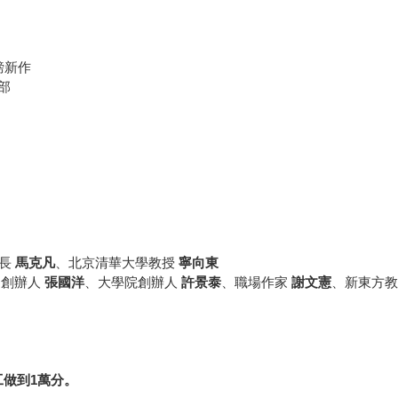
磅新作
部
行長
馬克凡
、北京清華大學教授
寧向東
同創辦人
張國洋
、大學院創辦人
許景泰
、職場作家
謝文憲
、新東方
工做到
1
萬分。