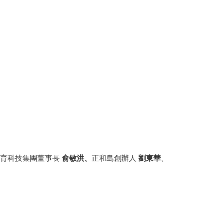
教育科技集團董事長
俞敏洪、
正和島創辦人
劉東華
、