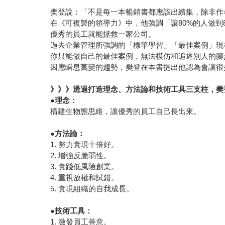
樊登說：「不是每一本暢銷書都應該出續集，除非作
在《可複製的領導力》中，他強調「讓80%的人做到
優秀的員工就能拯救一家公司。
過去企業管理所強調的「標竿學習」「最佳案例」現
你只能做自己的最佳案例，無法模仿和追逐別人的腳
因應瞬息萬變的趨勢，樊登在本書提出他認為會讓很
》》》透過打造理念、方法論和技術工具三支柱，
樊
●理念：
構建生物態思維，讓優秀的員工自己長出來。
●方法論：
1. 努力實現十倍好。
2. 增強反脆弱性。
3. 實踐低風險創業。
4. 重視放權和試錯。
5. 實現組織的自我成長。
●技術工具：
1. 激發員工善意。