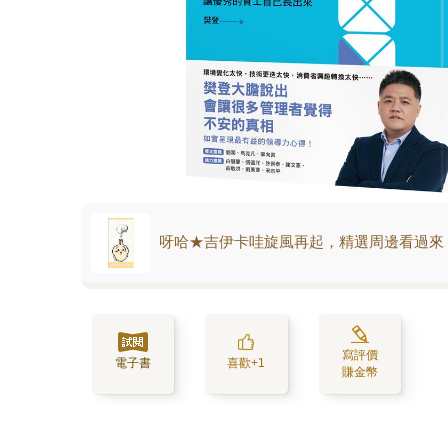
呀哈★吉伊卡哇旋風再起，精選周邊看過來
寫評價
電子書
喜歡+1
賺金幣