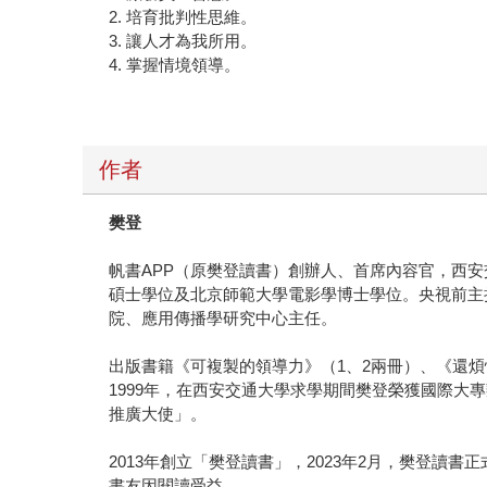
2. 培育批判性思維。
3. 讓人才為我所用。
4. 掌握情境領導。
作者
樊登
帆書APP（原樊登讀書）創辦人、首席內容官，西
碩士學位及北京師範大學電影學博士學位。央視前主
院、應用傳播學研究中心主任。
出版書籍《可複製的領導力》（1、2兩冊）、《還
1999年，在西安交通大學求學期間樊登榮獲國際大專
推廣大使」。
2013年創立「樊登讀書」，2023年2月，樊登讀
書友因閱讀受益。