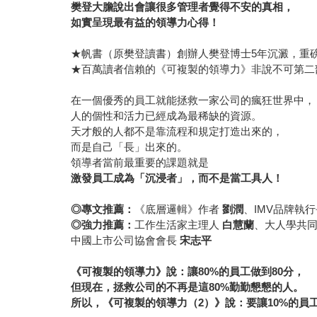
樊登大膽說出會讓很多管理者覺得不安的真相，
如實呈現最有益的領導力心得！
★帆書（原樊登讀書）創辦人樊登博士5年沉澱，重
★百萬讀者信賴的《可複製的領導力》非說不可第二
在一個優秀的員工就能拯救一家公司的瘋狂世界中，
人的個性和活力已經成為最稀缺的資源。
天才般的人都不是靠流程和規定打造出來的，
而是自己「長」出來的。
領導者當前最重要的課題就是
激發員工
成為「沉浸者」，而不是當工具人！
◎
專文推薦：
《底層邏輯》作者
劉潤
、IMV品牌執
◎
強力推薦：
工作生活家主理人
白慧蘭
、大人學共
中國上市公司協會會長
宋志平
《可複製的領導力》說：讓
80%
的員工做到
80
分，
但現在，拯救公司的不再是這
80%
勤勤懇懇的人。
所以，《可複製的領導力（
2
）》說：要讓
10%
的員