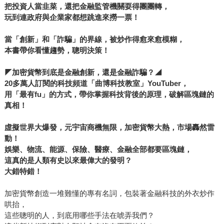
把投資人當韭菜，還把金融監管機關耍得團團轉，
玩到連政府與企業家都想跳進來撈一票！
當
「創新」和「詐騙」的界線，被炒作得愈來愈模糊，
本書帶你看懂趨勢，聰明決策！
◤
加密貨幣到底是金融創新，還是金融詐騙？
◢
20
多萬人訂閱的科技頻道「曲博科技教室」
YouTuber
，
用「最有
fu
」的方式，帶你掌握科技背後的原理，破解區塊鏈的
真相
！
虛擬世界大爆發，元宇宙商機無限，加密貨幣大熱，市場轟然雷
動！
娛樂、物流、能源、保險、醫療、金融全部都要區塊鏈，
這真的是人類有史以來最偉大的發明？
大錯特錯！
加密貨幣創造一堆難懂的專有名詞，包裝著金融科技的外衣炒作
哄抬，
這些聰明的人，到底用哪些手法在唬弄我們？