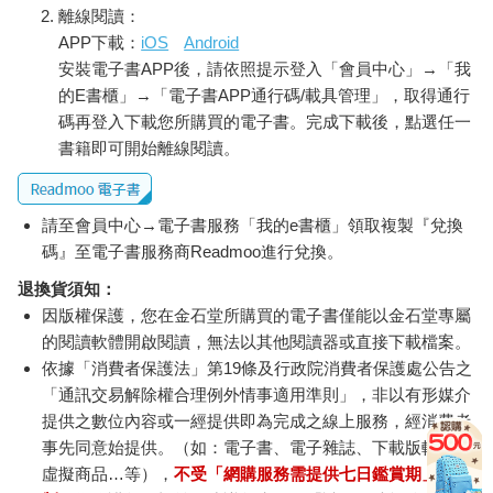
手法比鑽石公司高明得多？ ●加密貨幣是破壞金融市場秩序的圈
離線閱讀：
錢工具 加密貨幣不是什麼Web原生貨幣，只是少數人用來圈錢的
APP下載：
iOS
Android
工具。加密貨幣話語權提升，是因為它用一堆專有名詞包裝唬弄
安裝電子書APP後，請依照提示登入「會員中心」→「我
大家，讓許多人拿現金去抬轎，再加上有馬斯克、伍德這些企業
的E書櫃」→「電子書APP通行碼/載具管理」，取得通行
家出來吹捧，還有需要洗錢的人支持。Data從有監管的圍牆花
碼再登入下載您所購買的電子書。完成下載後，點選任一
園，來到了更開放沒人管的公園，最後只是讓假新聞更容易散布
書籍即可開始離線閱讀。
而己。非同質化代幣(NFT)是可以取代傳統證明，但是在元宇宙裡
不用NFT也可以做虛擬所有權證明，用了NFT，只是多了一個炒
作的藉口罷了！
請至會員中心→電子書服務「我的e書櫃」領取複製『兌換
金融世界變成去中心化的「分散式金融(DeFi)」世界，這樣才能
炒熱加密貨幣再漲一波，這倒是真的。「去中心化自治組織
碼』至電子書服務商Readmoo進行兌換。
(DAO)」讓公司成立不受監管機構管理，才能讓詐騙集團更能有
退換貨須知：
效運作，不是嗎？最後，當然未來的公司也不必「赴華爾街掛牌
因版權保護，您在金石堂所購買的電子書僅能以金石堂專屬
交易」了！直接發行加密貨幣上架交易所，不是更快？那就是
的閱讀軟體開啟閱讀，無法以其他閱讀器或直接下載檔案。
2020年盛行的「首次代幣發行(ICO)」，最後證明只會造成一堆騙
依據「消費者保護法」第19條及行政院消費者保護處公告之
子橫行！
「通訊交易解除權合理例外情事適用準則」，非以有形媒介
我常說比特幣的功能就是炒作和洗錢，但是千萬別誤會洗錢一定
是怪客非法勒索，事實上，有許多是合法的商人。我有一位朋友
提供之數位內容或一經提供即為完成之線上服務，經消費者
在美國經商有成，最近年紀大了，想回臺灣定居，問我有沒有認
事先同意始提供。（如：電子書、電子雜誌、下載版軟體、
識臺灣的建商願意接受比特幣買房子的？我說你就把錢匯回臺灣
虛擬商品…等），
不受「網購服務需提供七日鑑賞期」的限
買房子就好，為什麼要用比特幣？他跟我說：把幾億新臺幣從美