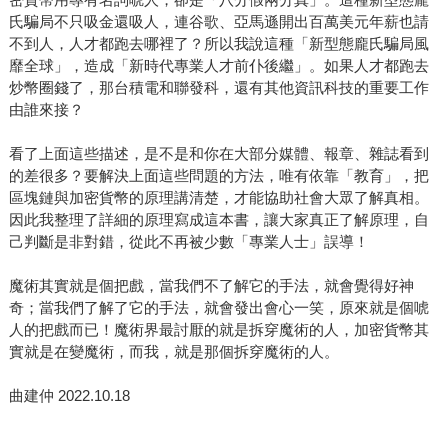
氏騙局不只吸金還吸人，連谷歌、亞馬遜開出百萬美元年薪也請
不到人，人才都跑去哪裡了？所以我說這種「新型態龐氏騙局風
靡全球」，造成「新時代專業人才前仆後繼」。如果人才都跑去
炒幣圈錢了，那台積電和聯發科，還有其他資訊科技的重要工作
由誰來接？
看了上面這些描述，是不是和你在大部分媒體、報章、雜誌看到
的差很多？要解決上面這些問題的方法，唯有依靠「教育」，把
區塊鏈與加密貨幣的原理講清楚，才能協助社會大眾了解真相。
因此我整理了詳細的原理寫成這本書，讓大家真正了解原理，自
己判斷是非對錯，從此不再被少數「專業人士」誤導！
魔術其實就是個把戲，當我們不了解它的手法，就會覺得好神
奇；當我們了解了它的手法，就會發出會心一笑，原來就是個唬
人的把戲而已！魔術界最討厭的就是拆穿魔術的人，加密貨幣其
實就是在變魔術，而我，就是那個拆穿魔術的人。
曲建仲 2022.10.18