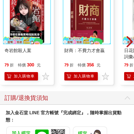
區塊鏈，稱為「馬的鏈(Mars’ blockchain)」，為確保區塊鏈演算
法穩定性與安全性，直接沿用目前廣為使用者接受的比特幣區塊
鏈，並且改良區塊大小為16MB，每分鐘採出一個區塊，因此每秒
鐘可以完成超過1,000筆交易，增加交易速度可以加速流通，成為
實用的加密貨幣。
(以馬思客的知名度，如果要發幣，我相信立刻可以號召數千名礦
工採礦，因此就算發了幣，最後幣都被礦工挖走，自己也賺的不
多，因此比較可行的方式還是學習瑞波幣直接發行1,000億枚，不
奇岩館殺人案
財商：不費力才會贏
日花
直接在整個網路中流通，而是透過緩慢的發行。因為一下子往市
詞彙
場全部倒出去，幣值會崩盤，所以就「緩慢的倒」，把它換成現
300
356
79
折
特價
元
79
折
特價
元
79
折
金吧！如果馬的幣能夠漲到2美元，那等於憑空創造了2,000億美
金，真的比做電動車還賺吧！)
加入購物車
加入購物車
5. 未來發展：由創辦人出面與全球知名企業洽談合作，未來大家
可以使用馬的幣線上購物、實體購物，甚至可以支付思倍思X公司
未來的移民火星費用。另外，由於火星上的重力與地球不同，使
訂購/退換貨須知
用紙鈔與硬幣非常不便，因此在火星上直接以手機安裝應用程式
使用馬的幣支付交易，方便又快速，而且馬的幣未來將支援「跨
星匯兌」，由火星匯款到地球，平均只需要大約12.5分鐘。 8-5
加入金石堂 LINE 官方帳號『完成綁定』，隨時掌握出貨動
比百年鑽石行銷騙局更精采的把戲：加密貨幣！ ●最精采的行
態：
銷：騙了全世界百年的鑽石騙局 長久以來，鑽石代表了尊貴的身
分與財富的象徵，主要因為鑽石燦爛美麗的外觀以及產量有限的