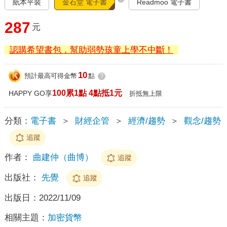
紙本平裝
金石堂 電子書
Readmoo 電子書
287
元
認購希望書包，幫助弱勢孩童上學不中斷！
10
預計最高可得金幣
點
?
100累1點 4點抵1元
HAPPY GO享
折抵無上限
分類：
電子書
＞
財經企管
＞
經濟/趨勢
＞
觀念/趨勢
追蹤
作者：
曲建仲（曲博）
追蹤
出版社：
先覺
追蹤
出版日：
2022/11/09
相關主題：
加密貨幣