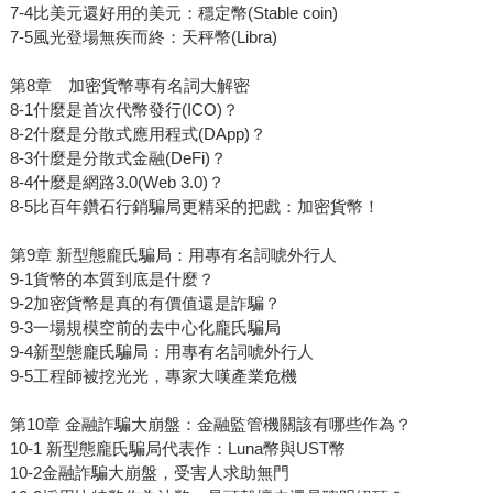
7-4比美元還好用的美元：穩定幣(Stable coin)
7-5風光登場無疾而終：天秤幣(Libra)
第8章 加密貨幣專有名詞大解密
8-1什麼是首次代幣發行(ICO)？
8-2什麼是分散式應用程式(DApp)？
8-3什麼是分散式金融(DeFi)？
8-4什麼是網路3.0(Web 3.0)？
8-5比百年鑽石行銷騙局更精采的把戲：加密貨幣！
第9章 新型態龐氏騙局：用專有名詞唬外行人
9-1貨幣的本質到底是什麼？
9-2加密貨幣是真的有價值還是詐騙？
9-3一場規模空前的去中心化龐氏騙局
9-4新型態龐氏騙局：用專有名詞唬外行人
9-5工程師被挖光光，專家大嘆產業危機
第10章 金融詐騙大崩盤：金融監管機關該有哪些作為？
10-1 新型態龐氏騙局代表作：Luna幣與UST幣
10-2金融詐騙大崩盤，受害人求助無門