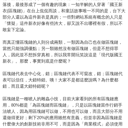
落後，最後形成了一個有趣的現象：一知半解的人穿著「國王新
衣(區塊鏈)」在台上侃侃而談，和童話故事唯一不同的是，台下大
部分人還以為這件新衣是真的；一些對網站系統有概念的人只是
「懷疑」這件新衣好像有些誇大，卻又說不出哪裡有假，所以不
敢妄下定論。
而真正懂區塊鏈的人則分成兩類，一類因為自己也在做區塊鏈，
當然只能強調優點；另一類雖然沒有做區塊鏈，但是不想得罪
人，因此並不想拆穿真相，所以我常開玩笑說這是「現代版國王
新衣」。那麼，事實到底是什麼呢？
區塊鏈代表去中心化，錯；區塊鏈代表不可竄改，錯；區塊鏈代
表可以信任，大錯特錯。咦！大家不是都這麼說嗎？為什麼都
錯，而且還大錯特錯呢？
區塊鏈是一種唬人的雕蟲小技，目前大家看到的所有區塊鏈應
用，80%都是「為區塊鏈而區塊鏈」，只是以區塊鏈當作行銷手
法唬人，因為用區塊鏈可以做，不用也可以做，而且大部分不用
還做得更好；剩下20%的應用雖然有意義，但並非因為區塊鏈是
什麼偉大的創新技術非用不可，而是因為「商業模式」必須使用