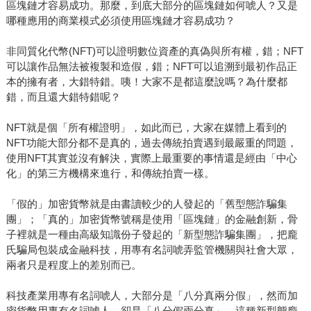
區塊鏈才容易成功。那麼，到底大部分的區塊鏈如何唬人？又是
哪種應用的商業模式必須使用區塊鏈才容易成功？
非同質化代幣(NFT)可以證明數位資產的真偽與所有權，錯；NFT
可以讓作品無法被複製和造假，錯；NFT可以追溯到最初作品正
本的擁有者，大錯特錯。咦！大家不是都這麼說嗎？為什麼都
錯，而且還大錯特錯呢？
NFT就是個「所有權證明」，如此而已，大家在媒體上看到的
NFT功能大部分都不是真的，過去傳統拍賣遇到最嚴重的問題，
使用NFT其實並沒有解決，實際上最重要的事情還是經由「中心
化」的第三方機構來進行，和傳統拍賣一樣。
「假的」加密貨幣就是由書讀較少的人發起的「舊型態詐騙集
團」；「真的」加密貨幣號稱是使用「區塊鏈」的金融創新，骨
子裡就是一種由高級知識份子發起的「新型態詐騙集團」，把龐
氏騙局包裝成金融科技，用專有名詞唬弄監管機關與社會大眾，
兩者只是程度上的差別而已。
科技產業用專有名詞唬人，大部分是「八分真兩分假」，然而加
密貨幣用專有名詞唬人，卻是「八分假兩分真」。這種新型態龐