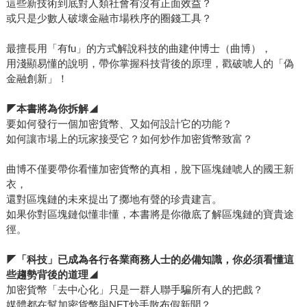
這些新技術到底對人類社會有沒有正面效益？
或只是少數人破壞金融市場秩序的圈錢工具？
最擅長用「有fu」的方式解說科技的曲建仲博士（曲博），
用淺顯易懂的說明，帶你掌握科技背後的原理，戳破唬人的「偽
金融創新」！
◤
本書將為你拆解
◢
要如何發行一個加密貨幣、又如何設計它的功能？
如何讓市場上的玩家接受它？如何炒作加密貨幣致富？
曲博不僅要帶你看懂加密貨幣的真相，脫下區塊鏈唬人的國王新
衣，
還對區塊鏈的未來提出了擲地有聲的珍貴建言。
如果你對區塊鏈似懂非懂，本書將是你徹底了解區塊鏈的寶貴途
徑。
◤
「科技」已成為各行各業商務人士的必備知識，你必須看懂這
些趨勢背後的道理
◢
加密貨幣「去中心化」只是一群人聯手騙所有人的把戲？
媒體都在幫加密貨幣與NFT炒手散布假新聞？