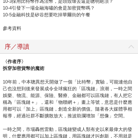
10-3採用比特幣作為法幣，是頭殼壞去還是聰明絕頂？
10-4引發下一場金融海嘯的會是加密貨幣嗎？
10-5金融科技是矽谷想要吃掉華爾街的午餐
參考資料
序／導讀
〈作者序〉
拆穿加密貨幣的魔術
10年前，中本聰異想天開做了一個「比特幣」實驗，可能連他自
己也沒想到後來發展成令全球瘋狂的「區塊鏈」浪潮，一時之間
娛樂、物流、能源、保險、醫療、金融都可以區塊鏈，有人把它
稱為「區塊鏈＋」，還和「物聯網＋」畫上等號，意思是什麼應
用都可以「加上」區塊鏈，創造全新的價值。隨著各大媒體爭相
報導，經過社群不斷擴散放大，推波助瀾增加「想像」空間。
一時之間，市場轟然雷動，區塊鏈變成人類有史以來最偉大的發
明，什麼應用都可以加上區塊鏈，用區塊鏈才叫創新，不用就是