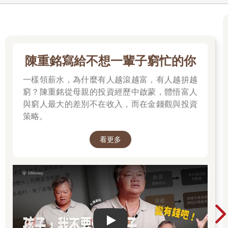
漲，有網友建議可以發展名為「伊隆幣」或「火星幣」的加密貨
幣，馬斯克在推特上回應：「絕對會有火星幣！」，那麼要如何
發行一個加密貨幣？如何設計它的功能？如何讓大家接受它？如
何炒作加密貨幣致富？
●什麼是加密貨幣白皮書(White paper)？ 公司股票上市要先寫
陳重銘寫給不想一輩子窮忙的你
「公開說明書」，向投資人說明公司在做什麼，再經由證券交易
所嚴格審查通過後掛牌上市；加密貨幣上市也要先寫「白皮
一樣領薪水，為什麼有人越滾越富，有人越拚越
書」，讓投資人了解公司在做什麼，再經由「私人的」加密貨幣
窮？陳重銘從母親的投資經歷中啟蒙，體悟富人
交易所掛牌上市，問題是私人的交易所會「嚴格審查」嗎？在臺
與窮人最大的差別不在收入，而在金錢觀與投資
灣的加密貨幣交易所掛牌費幾百萬台幣，在美國的加密貨幣交易
策略。
所掛牌費幾百萬美金，掛牌的幣愈多，交易所賺得愈多，哪個交
易所會像證券交易所一樣用心替投資人審查？一般來說，加密貨
看更多
幣的白皮書內容包括：
1. 貨幣名稱：首先要給加密貨幣取個響亮的名字，因為這是「馬
思客的加密貨幣」，因此就叫「馬的幣」吧！
2. 團隊背景：說明公司或個人的背景介紹，如果是公司就介紹團
隊成員，一定要找大咖的人物來掛名站台，當然以馬思客的名
氣，自己站台就夠了！
3. 項目概念：說明公司或個人發行加密貨幣要做什麼用途，要把
所有目前可能的商業模式都寫進去，最好有合作廠商背書，包括
Play video