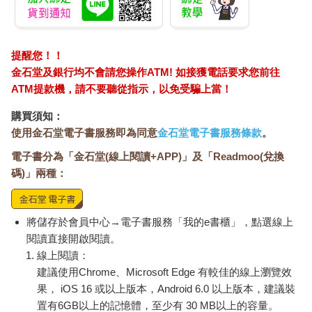
稀缺性。十九世紀後期，南非發現了一座超大鑽石礦，但是如果
把這些鑽石全部倒進市場，那鑽石就不值錢了，因此鑽石公司買
下了整座鑽石礦，同時控制鑽石的出貨量，掌控90%的交易，才
提醒您！！
能維持鑽石的價格。 但是如果有人買了鑽石又出售，鑽石的價格
金石堂及銀行均不會請您操作ATM! 如接獲電話要求您前往
還是會崩潰。該如何穩定鑽石的價格呢？聰明的商人把鑽石與愛
情結合，花費了巨額的廣告費用，開始打造所謂的鑽石文化，因
ATM提款機，請不要聽從指示，以免受騙上當！
此產生了大家朗朗上口的「鑽石恆久遠，一顆永流傳」，堪稱是
購買須知：
人類有史以來最成功的行銷騙局，騙了全世界130年還沒有泡沫
使用金石堂電子書服務即為同意
金石堂電子書服務條款
。
化。你以為故事這樣就結束了？大錯特錯，還有更精采的呢！
電子書分為「金石堂(線上閱讀+APP)」及「Readmoo(兌換
●比百年鑽石行銷騙局更精采的把戲：加密貨幣！ 看完了鑽石行
碼)」兩種：
銷騙局，有沒有覺得似曾相識？就算鑽石是行銷騙局，至少我花
錢買的是一顆閃亮亮的實體鑽石，送給老婆或女朋友，對方還會
開心地笑一下，而且鑽石公司還得花錢真的去非洲採礦與廣告行
將儲存於會員中心→電子書服務「我的e書櫃」，點選線上
銷；但是加密貨幣與非同質化代幣(NFT)是完全看不到的東西，只
閱讀直接開啟閱讀。
要寫個電腦程式就好了！
線上閱讀：
這些聰明的人創造一堆艱深難懂的區塊鏈專有名詞，包裝著金融
科技的外衣炒作哄抬，不只唬了一堆投資人，還把金融監管機關
建議使用Chrome、Microsoft Edge 有較佳的線上瀏覽效
耍得團團轉，而且用電腦執行採礦程式，也比鑽石公司真的去採
果， iOS 16 或以上版本，Android 6.0 以上版本，建議裝
礦便宜得多，還可以跟上潮流融入科技元素。有沒有發現他們的
置有6GB以上的記憶體，至少有 30 MB以上的容量。