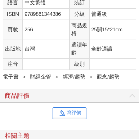
什麼？又是如何運作的呢？ ●比特幣帳本(BTC ledger) 話說
語言
中文繁體
裝訂
Satoshi創造「比特幣(BTC：Bitcoin)」，將記錄比特幣交易的
ISBN
9789861344386
分級
普通級
「比特幣帳本(BTC ledger)」儲存在自己的電腦裡，並且給自己
50BTC的「礦工獎勵金」，然後他用20BTC向Alice購買一本書，
商品規
並且記錄在自己電腦的比特幣帳本內，如圖2-1所示。Alice第一次
頁數
256
25開15*21cm
格
聽到有這種東西，好奇地問Satoshi：這個叫什麼幣的聽起來好
酷，但是我要怎麼用它呢？ 這個時候Satoshi告訴Alice：這個很簡
適讀年
出版地
台灣
全齡適讀
單，妳可以用同樣的方法，支付Bob金額10BTC購買一顆蘋果，
齡
我來替妳記錄在我電腦的比特幣帳本內。由於比特幣真的可以買
到東西，因此Alice很開心地收下了這種第一次聽到的比特幣。 後
注音
級別
來Alice與Bob想想，不對呀！我們的財產交易紀錄都儲存在
Satoshi的電腦裡，都是他說了算，我們有什麼保障呢？聽到這樣
電子書
＞
財經企管
＞
經濟/趨勢
＞
觀念/趨勢
的質疑，Satoshi說：沒關係，那你們都去買一台電腦，我把比特
幣帳本複製給你們，如圖2-2所示，讓你們手上也有一份「比特幣
商品評價
帳本」，我們每個月底來對帳，這樣總可以了吧！但是，這樣真
的就沒有問題了嗎？
（本章未完）
寫評價
★第8章 加密貨幣專有名詞大解密
相關主題
特斯拉的執行長馬斯克曾經說「狗狗幣被低估」，引發狗狗幣狂