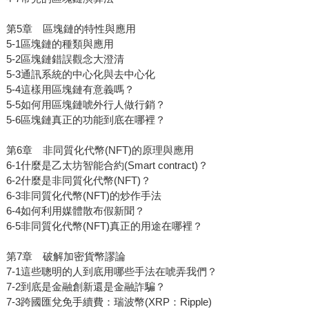
第5章 區塊鏈的特性與應用
5-1區塊鏈的種類與應用
5-2區塊鏈錯誤觀念大澄清
5-3通訊系統的中心化與去中心化
5-4這樣用區塊鏈有意義嗎？
5-5如何用區塊鏈唬外行人做行銷？
5-6區塊鏈真正的功能到底在哪裡？
第6章 非同質化代幣(NFT)的原理與應用
6-1什麼是乙太坊智能合約(Smart contract)？
6-2什麼是非同質化代幣(NFT)？
6-3非同質化代幣(NFT)的炒作手法
6-4如何利用媒體散布假新聞？
6-5非同質化代幣(NFT)真正的用途在哪裡？
第7章 破解加密貨幣謬論
7-1這些聰明的人到底用哪些手法在唬弄我們？
7-2到底是金融創新還是金融詐騙？
7-3跨國匯兌免手續費：瑞波幣(XRP：Ripple)