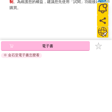
制
。為維護您的權益，建議您先使用「試閱」功能後再付款
國匯回臺灣，會驚動美國和臺灣的國稅局，這個動靜太大了！原
購買。
來比特幣還有這等妙用！ ●加密貨幣與分散式金融是科學問題，
不是信仰問題 事實上，比特幣唯一的創新就是把原本由銀行替我
們管理存摺的「中心化」，改變成由礦工替我們管理存摺的「去
中心化」，其實浪費電、不環保又無意義，純粹就是少數人「圈
錢」的工具。媒體報導還指出，歐洲能源危機加劇，隨著加密貨
幣大漲，在科索沃挖礦收入高達電費的14倍，導致電力短缺，於
是政府緊急禁止挖礦，以遏制電力浪費。
電子書
但是這個「去中心化」就成了整個故事的起源。當你問為什麼比
特幣有價值？得到的答案總是：去中心化；當你再問為什麼去中
※ 金石堂電子書怎麼看
心化就有價值？就會開始聽到一堆專有名詞給你洗腦，什麼區塊
鏈(Blockchain)、穩定幣(Stable coin)、非同質化代幣(NFT)、工作
量證明(PoW)、持有量證明(PoS)、分散式應用程式(DApp)、分散
式金融(DeFi)、網路3.0(Web 3.0)，讓你相信這是一種金融創新。
關於我們
門市查詢
分紅大聯盟
客服中心
當你用技術原理一個個戳破這些「偽金融創新」，最後他們索性
直接回答你：這是信仰問題。意思是信者恆信，這種回答一時之
加好友
訂閱
間還真的令人啞口無言！
「信仰問題」意思是沒有所謂的對與錯，就看你信不信。在此我
粉絲團
追蹤
要強調，喜歡什麼顏色是信仰問題，信奉哪個宗教是信仰問題，
但是區塊鏈、穩定幣、NFT、PoW、PoS、DApp、DeFi，甚至