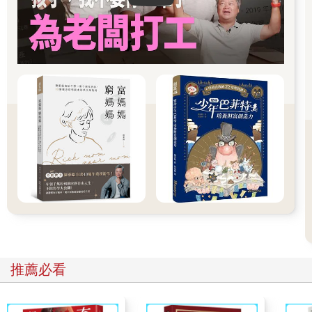
哪些合作對象會接受馬的幣。貨幣的重點在流通，因此加密貨幣
的用途愈多，流通愈廣，價值愈高，這樣才能說服大家投資。
4. 運作方式：如果創造全新的加密貨幣需要礦工，必須考慮公司
或個人是否有能力號召礦工加入採礦工作；如果公司資源有限，
無法號召足夠的礦工，可以考慮直接使用「乙太坊區塊鏈平台」
標準規格乙太坊開發者意見-20(ERC-20)標準實作「智能合約」，
利用乙太坊的礦工執行記帳工作。
5. 未來發展：說明公司或個人發行加密貨幣未來有那些發展，要
把所有未來可能的商業模式都寫進去，股票的價格看未來，加密
貨幣的價格也看未來，總之最好讓大家相信馬的幣未來可以取代
黃金保值，可以取代美金交易，可以跨國匯兌免手續費等。 ●馬
的幣即將上市：萬眾矚目白皮書搶先大公開 1. 貨幣名稱：馬的幣
(Mars’coin)。
2. 團隊背景：由馬思客個人發起。
3. 項目概念：由於特思啦公司在世界各國的營業據點極多，每個
國家都使用不同的貨幣可能造成匯兌損失，再加上跨國匯兌時間
長、成本高，因此發行馬的幣，手機安裝應用程式就可以使用，
「跨國匯兌」只需要10秒鐘並且免手續費，還可以用來購買特思
推薦必看
啦電動車，支付線上升級費用、車上服務軟體費用等。
4. 運作方式：由創辦人號召全球網路愛好者共同參與建立全新的