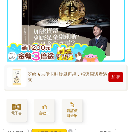
呀哈★吉伊卡哇旋風再起，精選周邊看過
加購
來
寫評價
電子書
喜歡+1
賺金幣
?