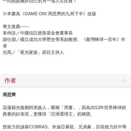
一同開啟屬於自己的另一場人生比賽！
※本書為《GAME ON! 周思齊的九局下半》改版
專文推薦——
辜仲諒／中國信託慈善基金會董事長
謝仕淵／國立成功大學歷史學系副教授、《臺灣棒球一百年》作
者
光禹／「夜光家族」節目主持人
作者
周思齊
花蓮縣光復鄉阿美族人，暱稱「周董」，因為2013年世界棒球經
典賽的好表現，更獲得「亞洲選球王」的稱號。
曾效力於誠泰COBRAS、米迪亞暴龍、兄弟象，目前效力於中華