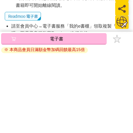
書籍即可開始離線閱讀。
請至會員中心→電子書服務「我的e書櫃」領取複製『兌換
碼』至電子書服務商Readmoo進行兌換。
電子書
退換貨須知：
※ 本商品會員日滿額金幣加碼回饋最高15倍
因版權保護，您在金石堂所購買的電子書僅能以金石堂專屬
的閱讀軟體開啟閱讀，無法以其他閱讀器或直接下載檔案。
依據「消費者保護法」第19條及行政院消費者保護處公告之
「通訊交易解除權合理例外情事適用準則」，非以有形媒介
提供之數位內容或一經提供即為完成之線上服務，經消費者
事先同意始提供。（如：電子書、電子雜誌、下載版軟體、
虛擬商品…等），
不受「網購服務需提供七日鑑賞期」的限
制
。為維護您的權益，建議您先使用「試閱」功能後再付款
購買。