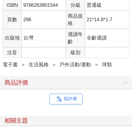
ISBN
9786263901544
分級
普通級
也是一直輸球，我們去打應該一樣沒多少勝算。雖然對贏球沒有
抱著什麼期待，但至少我們總算有機會吃到麥當勞了。
商品規
頁數
296
21*14.8*1.7
格
為什麼會覺得上台北就要吃麥當勞？ 那是因為當時《好小
子》這部七年級的電影很紅，看到片中顏正國和左孝虎他們三個
適讀年
出版地
台灣
全齡適讀
人在台北吃麥當勞的時候，大家心裡就覺得好羨慕，也很好奇那
齡
究竟是什麼滋味。聽我這麼說可不要笑我，那時我們的心思就是
這麼單純。
注音
級別
在沒有網路，也沒有手機的年代，資訊不發達，我們在部落
電子書
＞
生活風格
＞
戶外活動/運動
＞
球類
裡能看到的電影也實在不多。《好小子》是我們小時候最喜歡看
的電影之一，而麥當勞在部落則是聽都沒聽過的新玩意兒，只知
商品評價
道要去台北才吃得到。但要等多久才有機會去台北，那時的我們
根本不知道。所以一當我們拿下了花蓮縣的代表權時，大家滿心
想著的除了比賽，就是要去台北吃麥當勞。
寫評價
那一年的全國硬式少棒錦標賽是在敦化北路和南京東路口的
台北市立棒球場開打，也就是現今台北小巨蛋所在的位置。當時
相關主題
中華職棒開打才沒幾年，很多例行賽都是在這裡舉行，從電視上
看去好熱鬧，一直都很想去看看。當我們第一次走進球場準備熱