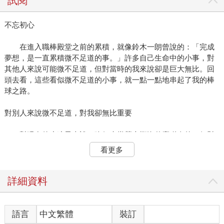
試閱
不忘初心
在進入職棒殿堂之前的累積，就像鈴木一朗曾說的：「完成
夢想，是一直累積微不足道的事。」許多自己生命中的小事，對
其他人來說可能微不足道，但對當時的我來說卻是巨大無比。回
頭去看，這些看似微不足道的小事，就一點一點地串起了我的棒
球之路。
對別人來說微不足道，對我卻無比重要
對現在的小孩子來說，吃個麥當勞大概沒什麼稀奇的。但對
我來說，卻始終記得第一次吃到漢堡的滋味。那是一種新奇，代
看更多
表著小時候第一次從部落上來台北的美好回憶，也是一種「總算
等到」的實現。
詳細資料
那是在小學六年級的時候，我們光復國小少棒隊在縣內的比
賽拿下前兩名，代表花蓮縣到台北打全國硬式少棒錦標賽。其實
一開始坐著火車北上時，心裡想著的是：「我們大概打一場就得
語言
中文繁體
裝訂
打包回家了吧！」畢竟參加全國賽的都是強隊，之前學長們去打