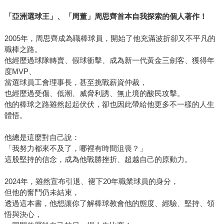
「亞洲選球王」、「周董」周思齊首本自我探索的個人著作！
2005年，周思齊成為職棒球員，開始了他充滿波折卻又不平凡的
職棒之路。
他經歷過球隊轉賣、假球衝擊、成為新一代黃金三劍客、獲得年
度MVP、
當選球員工會理事長，甚至挑戰薪資仲裁，
也經歷過受傷、低潮、威脅利誘、無止境的酸民攻擊。
他的棒球之路雖然起起伏伏，卻也因此帶給他更多不一樣的人生
體悟。
他總是這麼對自己說：
「我努力都來不及了，哪裡有時間沮喪？」
這股堅持的信念，成為他戰勝挫折、超越自己的原動力。
2024年，雖然宣布引退、褪下20年職業球員的身分，
但他的奮鬥仍未結束，
透過這本書，他想讓你了解棒球教會他的態度、經驗、堅持、領
悟與決心，