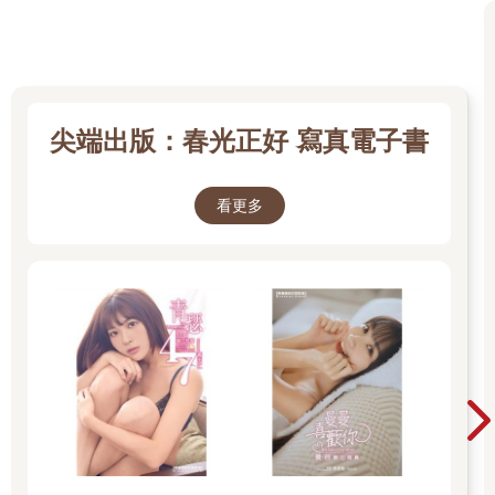
身時，一看才知道：「哇，原來打職棒的球場這麼大啊！」在比
賽開始之前，我們就在觀眾席上找地方做伸展和傳接球，直到換
我們比賽才下去場內繼續賽前練習。我從小就很喜歡兄弟象的王
光輝，所以一到場上就很興奮地去踩一壘，然後和隊友說：「這
是王光輝踩的耶！」接著又跑去踩那個投手板，大叫：「這是陳
義信踩的耶！」
尖端出版：春光正好 寫真電子書
王光輝也是從光復鄉太巴塱部落出身的球員，當年的他曾經
看更多
拿下職棒元年的打擊王，球迷都稱他為「萬人迷」，在我們家鄉
也是超紅的名人，而我最常看到回鄉的職棒球員就是他。王光輝
每次回來都很像總統下鄉造訪，家鄉的人會安排他坐著吉普車在
部落裡遊行，我們就穿著學校制服在後面跟著跑，很熱鬧也很好
玩。那時看著在吉普車上的王光輝，只覺得他好厲害，能在台北
打職棒，完全沒想到後來我們居然也能和我們的偶像一樣去台
北，在同樣的球場上比賽，光是這一點就讓我們開心得不得了。
第一天的比賽打完，我們就吵著要去吃麥當勞。總教練拗不
過我們，只好帶我們去吃。那家位於民生東路上的麥當勞至今仍
在營運，它離台北市立棒球場不算太遠，走沒多久就到了。一進
去，我們大家就開始七嘴八舌地要點漢堡。當我們拿著托盤走到