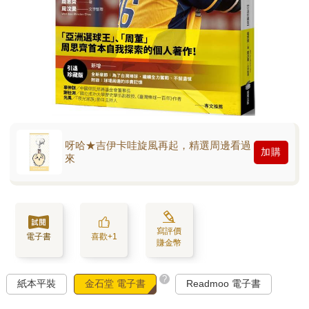
呀哈★吉伊卡哇旋風再起，精選周邊看過
加購
來
寫評價
電子書
喜歡+1
賺金幣
?
紙本平裝
金石堂 電子書
Readmoo 電子書