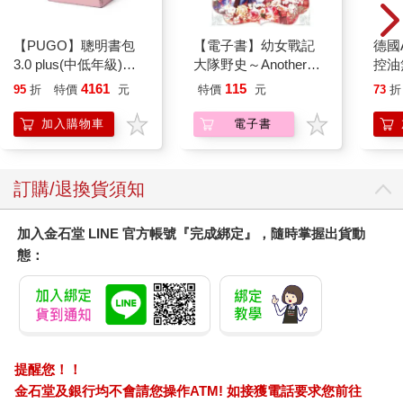
【PUGO】聰明書包
【電子書】幼女戰記
德國A
3.0 plus(中低年級)藕
大隊野史～Another
控油
粉 全新進化玩美上市
Story of the Battalion～
凝露3
4161
115
95
折
特價
元
特價
元
73
折
(1)
髮根
調理
加入購物車
電子書
滋潤
質適
訂購/退換貨須知
加入金石堂 LINE 官方帳號『完成綁定』，隨時掌握出貨動
態：
提醒您！！
金石堂及銀行均不會請您操作ATM! 如接獲電話要求您前往