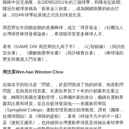
職棒中信兄弟隊。在2009到2011年的三個球季，和隊友彭政閔、
陳冠任被球迷稱為「新黃金三劍客」，成為關鍵致勝的組合打
線，2024年球季結束後正式告別球員生涯。
周思齊近年回饋故鄉的基層棒球，成立「球芽基金」（社團法人
台灣球芽棒球發展協會），希望能培育更多棒球人才。
著有《GAME ON! 周思齊的九局下半》、《心智鍛鍊》（與許皓
宜合著）、《圖解跑壘學全書》（與許峰賓合著）、《棒球場的
歷史與養護入門全書》。
周汶昊Wen-hao Winston Chou
這個名字的唸法是「問號」，於是問號成了他的綽號。他喜歡問
問題，也熱衷於找答案。在廣告界寫了十年的行銷案和文案之
後，轉隊到美國念運動管理，以專欄作家的身分，繼續在運動界
書寫比賽和球員，並且在籃球發源地——美國春田學院
（Springfield College）運動管理系擔任助理教授。譯有《團隊，
從傳球開始》及《禪師的籃框》，著有《柯瑞平凡中的不一樣》
及《後勁王建民》，也持續與台灣運動界球星及領袖合著領導學
專書，他更擁有一個摯愛的知音和兩顆照映彼此的星。