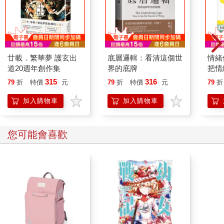
廿載．繁華夢 護玄出
底層邏輯：看清這個世
情緒
道20週年創作集
界的底牌
把情
誰都
315
316
79
折
特價
元
79
折
特價
元
79
折
加入購物車
加入購物車
您可能會喜歡