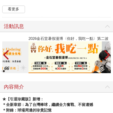
看更多
活動訊息
2026金石堂暑假漫博〈你好，我吃一點〉第二波
金
內容簡介
★
【引退珍藏版】新增：
＊全新章節：為了台灣棒球，繼續全力奮戰、不留遺憾
＊附錄：球場周邊的珍貴記憶