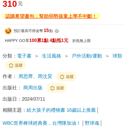
310
元
認購希望書包，幫助弱勢孩童上學不中斷！
15
預計最高可得金幣
點
?
100累1點 4點抵1元
HAPPY GO享
折抵無上限
分類：
電子書
＞
生活風格
＞
戶外活動/運動
＞
球類
追蹤
作者：
周思齊、周汶昊
追蹤
出版社：
商周出版
追蹤
出版日：
2024/07/11
相關主題：
給大孩子的禮物書 16歲以上推薦
WBC世界棒球經典賽，台灣隊加油！
野球魂