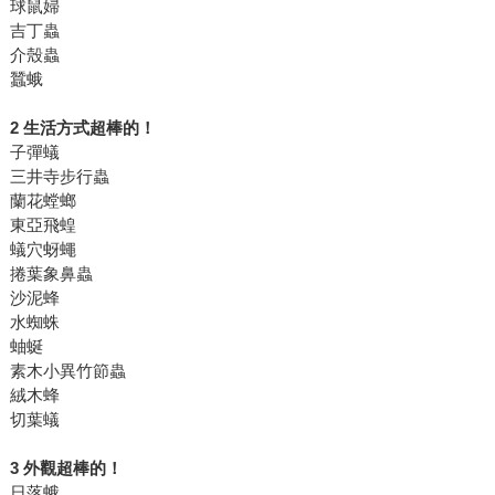
球鼠婦
吉丁蟲
介殼蟲
蠶蛾
2 生活方式超棒的！
子彈蟻
三井寺步行蟲
蘭花螳螂
東亞飛蝗
蟻穴蚜蠅
捲葉象鼻蟲
沙泥蜂
水蜘蛛
蚰蜒
素木小異竹節蟲
絨木蜂
切葉蟻
3 外觀超棒的！
日落蛾