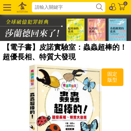
0
【電子書】皮諾實驗室：蟲蟲超棒的！
超優長相、特質大發現
固定
版型