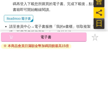
會
碼再登入下載您所購買的電子書。完成下載後，點選任一
書籍即可開始離線閱讀。
員
日
請至會員中心→電子書服務「我的e書櫃」領取複製『兌換
碼』至電子書服務商Readmoo進行兌換。
退換貨須知：
因版權保護，您在金石堂所購買的電子書僅能以金石堂專屬
的閱讀軟體開啟閱讀，無法以其他閱讀器或直接下載檔案。
依據「消費者保護法」第19條及行政院消費者保護處公告之
「通訊交易解除權合理例外情事適用準則」，非以有形媒介
提供之數位內容或一經提供即為完成之線上服務，經消費者
事先同意始提供。（如：電子書、電子雜誌、下載版軟體、
虛擬商品…等），
不受「網購服務需提供七日鑑賞期」的限
制
。為維護您的權益，建議您先使用「試閱」功能後再付款
購買。