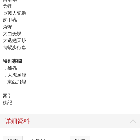
閃蝶
長戟大兜蟲
虎甲蟲
角蟬
大白斑蝶
大透翅天蛾
食蝸步行蟲
特別專欄
．瓢蟲
．大虎頭蜂
．東亞飛蝗
索引
後記
詳細資料