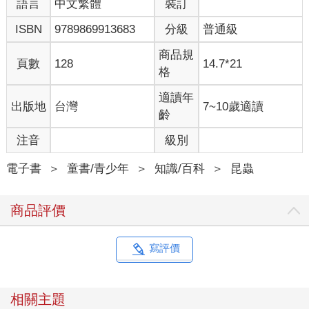
語言
中文繁體
裝訂
ISBN
9789869913683
分級
普通級
商品規
頁數
128
14.7*21
格
適讀年
出版地
台灣
7~10歲適讀
齡
注音
級別
電子書
＞
童書/青少年
＞
知識/百科
＞
昆蟲
商品評價
寫評價
相關主題