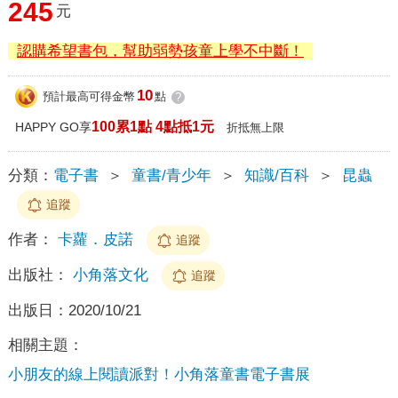
245
元
認購希望書包，幫助弱勢孩童上學不中斷！
10
預計最高可得金幣
點
?
100累1點 4點抵1元
HAPPY GO享
折抵無上限
分類：
電子書
＞
童書/青少年
＞
知識/百科
＞
昆蟲
追蹤
作者：
卡蘿．皮諾
追蹤
出版社：
小角落文化
追蹤
出版日：
2020/10/21
相關主題：
小朋友的線上閱讀派對！小角落童書電子書展