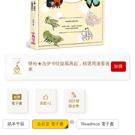
呀哈★吉伊卡哇旋風再起，精選周邊看過
加購
來
寫評價
電子書
喜歡+1
賺金幣
?
紙本平裝
金石堂 電子書
Readmoo 電子書