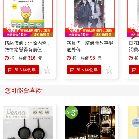
情緒價值：消除內耗，
演員們：請解開故事謎
日花
把情緒變得有價值，跟
底外傳
詞彙
誰都能自在相處
316
95
79
折
特價
元
79
折
特價
元
79
折
加入購物車
加入購物車
您可能會喜歡