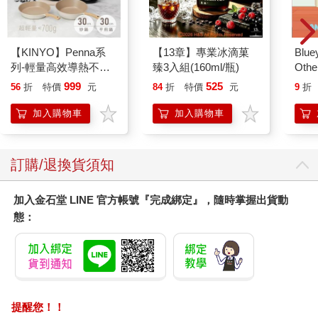
【KINYO】Penna系
【13章】專業冰滴菓
Blue
列-輕量高效導熱不沾
臻3入組(160ml/瓶)
Other
平煎鍋30cm
Stori
999
525
56
折
特價
元
84
折
特價
元
9
折
Hoor
加入購物車
加入購物車
訂購/退換貨須知
加入金石堂 LINE 官方帳號『完成綁定』，隨時掌握出貨動
態：
提醒您！！