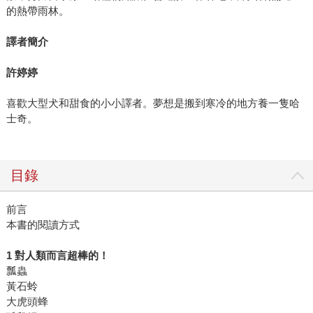
的熱帶雨林。
譯者簡介
許婷婷
喜歡大型犬和甜食的小小譯者。夢想是搬到寒冷的地方養一隻哈
士奇。
目錄
前言
本書的閱讀方式
1 對人類而言超棒的！
瓢蟲
黃石蛉
大虎頭蜂