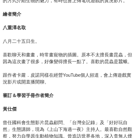
的方式介紹生物的魅力，有時也會上傳電玩遊戲的實況影片。
繪者簡介
八重澤名取
八月二十五日生。
喜歡聊天和畫畫，時常畫寵物的插圖。原本不太擅長畫昆蟲，但
因為這次畫了很多，好像變得擅長一點了。喜歡的昆蟲是蠶蛾。
跟作者卡蘿．皮諾同樣在經營YouTube個人頻道，會上傳遊戲實
況影片或開直播閒聊。
審訂＆學習手冊作者簡介
黃仕傑
曾任國科會生態影片昆蟲顧問、「台灣全記錄」及「好好玩自
然」生態講師，現為《上山下海過一夜》主持人。最喜歡自然觀
察，努力自學原生動植物知識。曾造訪世界各地，深入杳無人煙