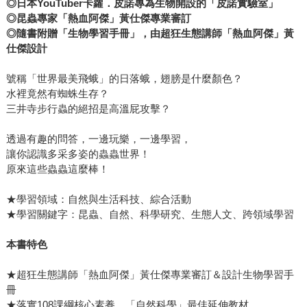
◎
日本YouTuber卡蘿．皮諾專為生物開設的「皮諾實驗室」
◎
昆蟲專家「熱血阿傑」黃仕傑專業審訂
◎
隨書附贈「生物學習手冊」，由超狂生態講師「熱血阿傑」黃
仕傑設計
號稱「世界最美飛蛾」的日落蛾，翅膀是什麼顏色？
水裡竟然有蜘蛛生存？
三井寺步行蟲的絕招是高溫屁攻擊？
透過有趣的問答，一邊玩樂，一邊學習，
讓你認識多采多姿的蟲蟲世界！
原來這些蟲蟲這麼棒！
★學習領域：自然與生活科技、綜合活動
★學習關鍵字：昆蟲、自然、科學研究、生態人文、跨領域學習
本書特色
★超狂生態講師「熱血阿傑」黃仕傑專業審訂＆設計生物學習手
冊
★落實108課綱核心素養，「自然科學」最佳延伸教材