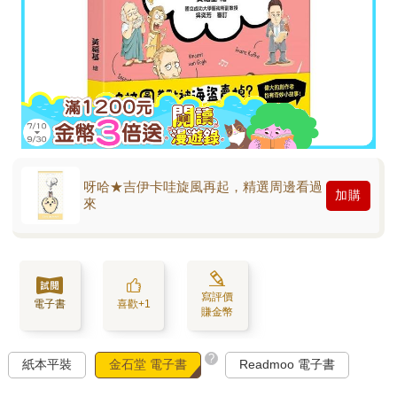
呀哈★吉伊卡哇旋風再起，精選周邊看過
加購
來
寫評價
電子書
喜歡+1
賺金幣
?
紙本平裝
金石堂 電子書
Readmoo 電子書