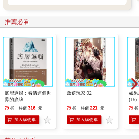
推薦必看
底層邏輯：看清這個世
叛逆玩家 02
如果
界的底牌
(1
貓漫
316
221
79
折
特價
元
79
折
特價
元
79
折
加入購物車
加入購物車