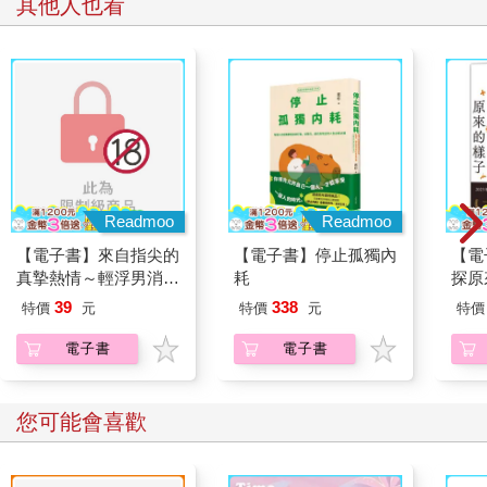
其他人也看
Readmoo
Readmoo
【電子書】來自指尖的
【電子書】停止孤獨內
【電
真摯熱情～輕浮男消防
耗
探原
員帶著熱烈眼神擁抱我
39
338
特價
元
特價
元
特價
～(第02話)
電子書
電子書
您可能會喜歡