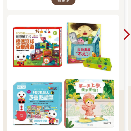
看更多
也許是熟悉的玩偶增加安全感 2.與孩子分開時請
好好堅定道別不可哄騙,並保證會回到身邊3.準時
守約的接回孩子 好好的渡這個時期，爸爸媽媽和
孩子一起迎接成長的過程！真是太好了！ 🎉金石
堂開學季！爸媽好輕鬆教你一站購足！文具、書
包、書套參展品全面5折起！👉文具滿777送80
元電子禮券 👉全站商品滿1200回饋4%金幣