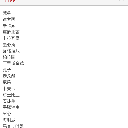
梵谷
達文西
畢卡索
葛飾北齋
卡拉瓦喬
墨必斯
蘇格拉底
柏拉圖
亞里斯多德
孔子
泰戈爾
尼采
卡夫卡
莎士比亞
安徒生
手塚治虫
冰心
海明威
馬克．吐溫