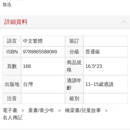
魯迅
詳細資料
語言
中文繁體
裝訂
ISBN
9789865588069
分級
普通級
商品規
頁數
168
16.5*23
格
適讀年
出版地
台灣
11~15歲適讀
齡
注音
級別
電子書
＞
童書/青少年
＞
橋梁書/兒童故事
＞
名人傳記