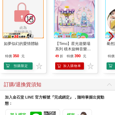
如夢似幻的愛情體驗
【Timo】星光遊樂場
驀然
系列 積木旋轉音樂盒
禮物
350
390
特價
元
49
折
特價
元
特價
預購限定
加入購物車
訂購/退換貨須知
加入金石堂 LINE 官方帳號『完成綁定』，隨時掌握出貨動
態：