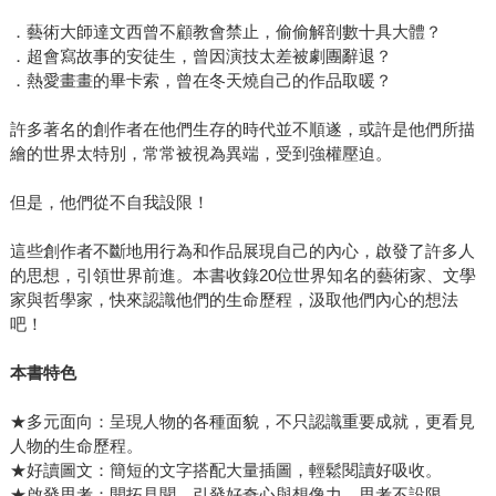
．藝術大師達文西曾不顧教會禁止，偷偷解剖數十具大體？
．超會寫故事的安徒生，曾因演技太差被劇團辭退？
．熱愛畫畫的畢卡索，曾在冬天燒自己的作品取暖？
許多著名的創作者在他們生存的時代並不順遂，或許是他們所描
繪的世界太特別，常常被視為異端，受到強權壓迫。
但是，他們從不自我設限！
這些創作者不斷地用行為和作品展現自己的內心，啟發了許多人
的思想，引領世界前進。本書收錄20位世界知名的藝術家、文學
家與哲學家，快來認識他們的生命歷程，汲取他們內心的想法
吧！
本書特色
★多元面向：呈現人物的各種面貌，不只認識重要成就，更看見
人物的生命歷程。
★好讀圖文：簡短的文字搭配大量插圖，輕鬆閱讀好吸收。
★啟發思考：開拓見聞，引發好奇心與想像力，思考不設限。