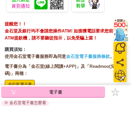
提醒您！！
金石堂及銀行均不會請您操作ATM! 如接獲電話要求您前往
ATM提款機，請不要聽從指示，以免受騙上當！
購買須知：
使用金石堂電子書服務即為同意
金石堂電子書服務條款
。
電子書分為「金石堂(線上閱讀+APP)」及「Readmoo(兌換
碼)」兩種：
電子書
將儲存於會員中心→電子書服務「我的e書櫃」，點選線上
閱讀直接開啟閱讀。
※ 金石堂電子書怎麼看
線上閱讀：
建議使用Chrome、Microsoft Edge 有較佳的線上瀏覽效
果， iOS 16 或以上版本，Android 6.0 以上版本，建議裝
置有6GB以上的記憶體，至少有 30 MB以上的容量。