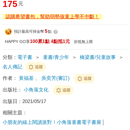
175
元
認購希望書包，幫助弱勢孩童上學不中斷！
5
預計最高可得金幣
點
?
100累1點 4點抵1元
HAPPY GO享
折抵無上限
分類：
電子書
＞
童書/青少年
＞
橋梁書/兒童故事
＞
名人傳記
追蹤
作者：
黃福基
、
吳奕芳(審訂)
追蹤
出版社：
小角落文化
追蹤
出版日：
2021/05/17
相關主題：
小朋友的線上閱讀派對！小角落童書電子書展