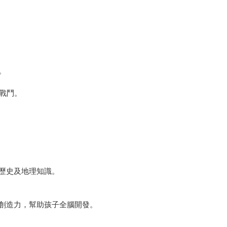
。
的戰鬥。
歷史及地理知識。
創造力，幫助孩子全腦開發。