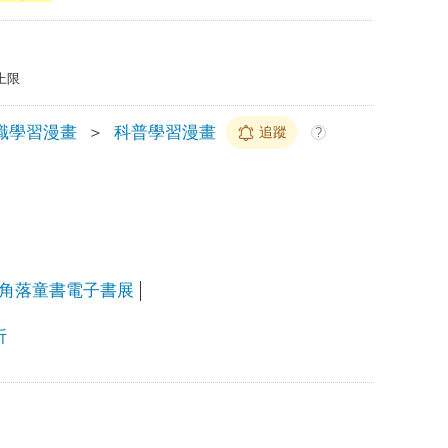
上限
識學習漫畫
＞
科普學習漫畫
追蹤
?
角落童書電子書展
折