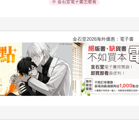
※ 金石堂電子書怎麼看
2026金石堂暑假漫博〈你好，我