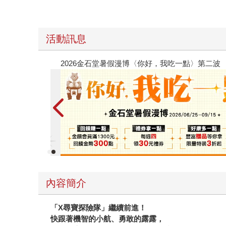
活動訊息
春光ｘ奇幻基地｜全書系展
內容簡介
「
X
尋寶探險隊」繼續前進！
快跟著機智的小航、勇敢的露露，