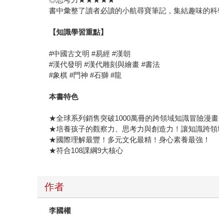
書中彙整了讀者必讀的小航尋寶筆記，集結趣味的科
【知識學習重點】
#中國古文明 #易經 #漢朝
#漢代發明 #漢代雕刻與繪畫 #書法
#象棋 #門神 #石獅 #龍
本書特色
★全球系列銷售突破1000萬冊的跨領域知識冒險漫
★培養孩子的觀察力、思考力與創造力！讓知識跨領
★國際理解最豐！多元文化最精！身心素養最強！
★符合108課綱9大核心
作者
李國權