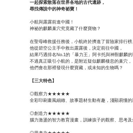
一起探索散落在世界各地的古代遺跡，
尋找傳說中的神奇祕寶！
小航與露露前進中國！
神祕的麒麟巢穴究竟藏了什麼寶物？
在聖母峰救援任務後，小航終於擠進了冒險家排行榜
他從碧空公主手中救出露露後，決定前往中國，
結果巧遇排名No.1的「暴力王」阿卡托與神獸麒麟
不過真正吸引小航的，是附近疑似麒麟棲息的巢穴，
他們會在那裡發現什麼寶藏，或未知的生物嗎？
【三大特色】
◎觀察力★★★★★
全彩印刷畫風細緻、故事題材生動有趣，淺顯易懂的
◎創造力★★★★★
腦力激盪的智力教育漫畫，訓練孩子的觀察、思考及
◎思考力★★★★★