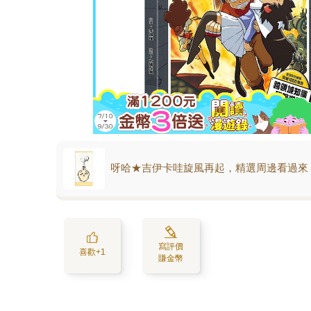
呀哈★吉伊卡哇旋風再起，精選周邊看過來
寫評價
喜歡+1
賺金幣