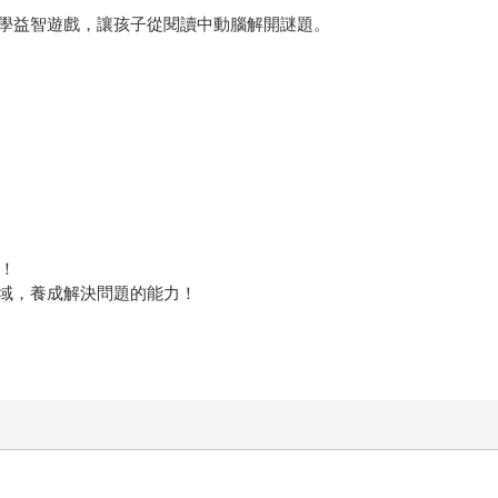
學益智遊戲，讓孩子從閱讀中動腦解開謎題。
畫！
域，養成解決問題的能力！