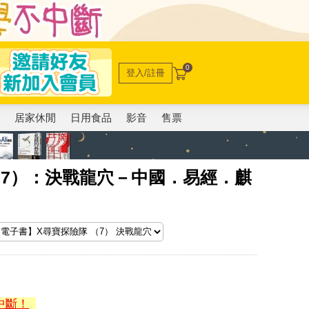
0
登入/註冊
電
居家休閒
日用食品
影音
售票
（7）：決戰龍穴－中國．易經．麒
中斷！