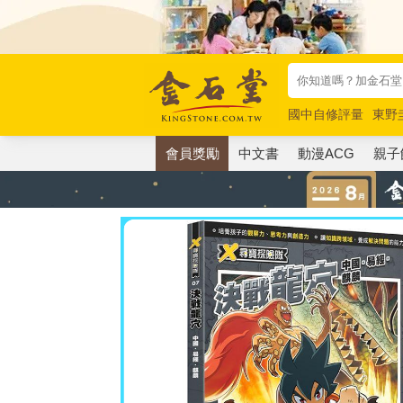
國中自修評量
東野
唯紅花綻放
奧德賽
會員獎勵
中文書
動漫ACG
親子