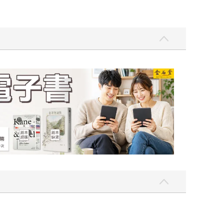
吃一點〉第二波
金石堂2026海