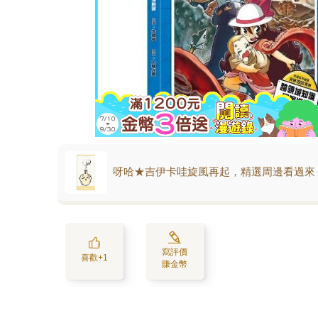
呀哈★吉伊卡哇旋風再起，精選周邊看過來
寫評價
喜歡+1
賺金幣