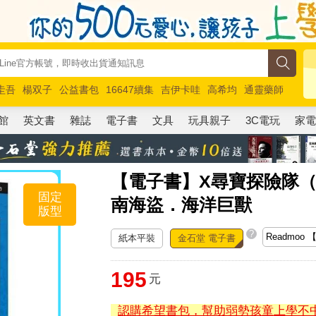
圭吾
楊双子
公益書包
16647續集
吉伊卡哇
高希均
通靈藥師
路邊攤新作
馬斯克
玩具總動員5
超慢跑
館
英文書
雜誌
電子書
文具
玩具親子
3C電玩
家
【電子書】X尋寶探險隊（
固定
南海盜．海洋巨獸
版型
?
紙本平裝
金石堂 電子書
195
元
認購希望書包，幫助弱勢孩童上學不