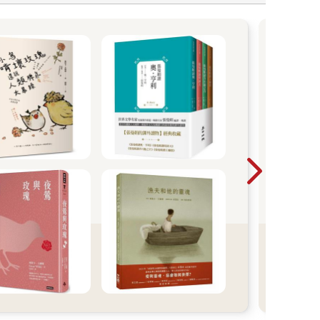
張
【用
紀念
粹，
情」