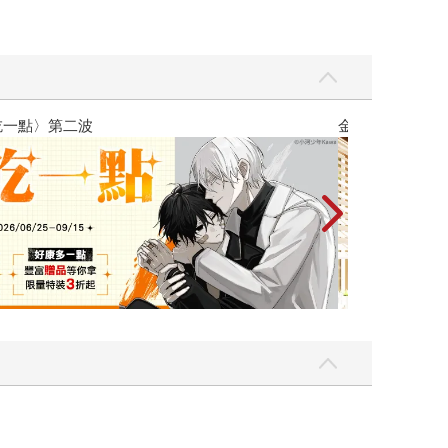
吃一點〉第二波
金石堂2026海