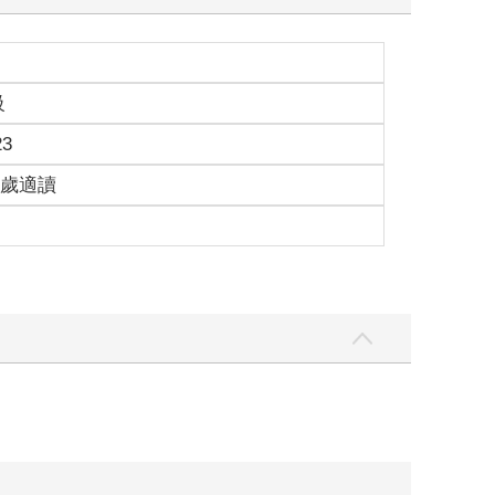
級
23
15歲適讀