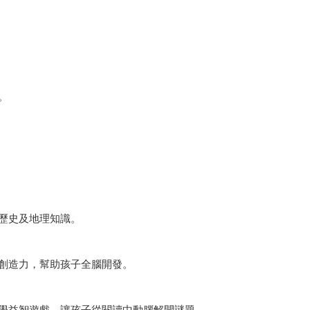
。
歷史及地理知識。
創造力，幫助孩子全腦開發。
學益智遊戲，讓孩子從閱讀中動腦解開謎題。