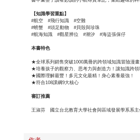
【知識學習重點】
#航空 #飛行知識 #空難
#螃蟹 #頭足動物 #貝殼與珍珠
#航海知識 #觀星辨位 #潮汐 #海盜張保仔
本書特色
★全球系列銷售突破1000萬冊的跨領域知識冒險漫
★培養孩子的觀察力、思考力與創造力！讓知識跨領
★國際理解最豐！多元文化最精！身心素養最強！
★符合108課綱9大核心
審訂推薦
王淑芬 國立台北教育大學社會與區域發展學系系主
作者