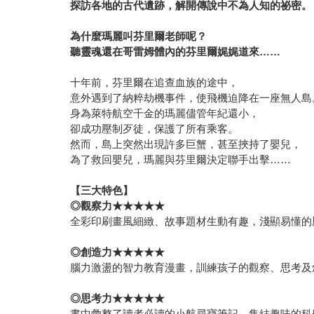
探訪各地的古代遺跡，解開傳說中不為人知的祕密。
為什麼瑪麗叫芬里爾老師呢？
聽靈魂還在哥雷姆體內的芬里爾娓娓道來……
十年前，芬里爾在追查血族的途中，
意外遇到了納粹劫機事件，使飛機迫降在一座無人島
身為萊特航空千金的瑪麗儘管年紀還小，
卻成功壓制歹徒，保護了所有乘客。
然而，島上突然出現許多巨蟹，甚至挾持了嬰兒，
為了救回嬰兒，瑪麗與芬里爾決定聯手出擊……
【三大特色】
◎
觀察力★★★★★
全彩印刷畫風細緻、故事題材生動有趣，淺顯易懂的
◎
創造力★★★★★
腦力激盪的智力教育漫畫，訓練孩子的觀察、思考及
◎
思考力★★★★★
書中彙整了讀者必讀的小航尋寶筆記，集結趣味的科