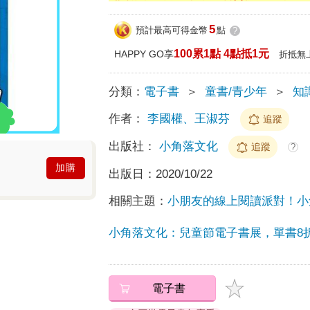
5
預計最高可得金幣
點
?
100累1點 4點抵1元
HAPPY GO享
折抵無
分類：
電子書
＞
童書/青少年
＞
知
作者：
李國權、王淑芬
追蹤
出版社：
小角落文化
追蹤
?
加購
出版日：
2020/10/22
相關主題：
小朋友的線上閱讀派對！小
小角落文化：兒童節電子書展，單書8
電子書