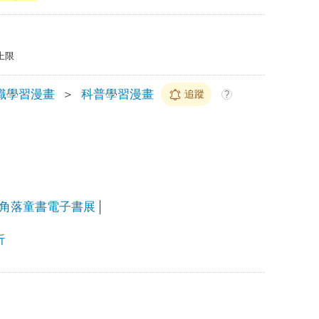
上限
識學習漫畫
＞
科普學習漫畫
追蹤
?
角落童書電子書展
折