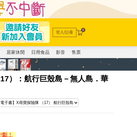
0
登入/註冊
電
居家休閒
日用食品
影音
售票
17）：航行巨殼島－無人島．華
中斷！