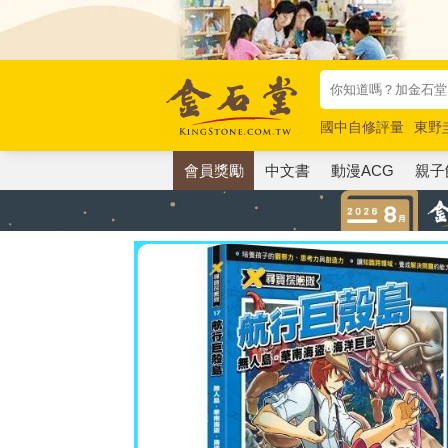
國中自修評量
東野
唯紅花綻放
奧德賽
會員獎勵
中文書
動漫ACG
親子