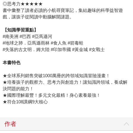
◎思考力★★★★★
書中彙整了讀者必讀的小航尋寶筆記，集結趣味的科學益智遊
戲，讓孩子從閱讀中動腦解開謎題。
【知識學習重點】
#南美洲 #巴西 #亞馬遜河
#地球之肺．亞馬遜雨林 #食人魚 #箭毒蛙
#失落的古文明．姆大陸 #印加帝國 #黃金城 #女戰士
本書特色
★全球系列銷售突破1000萬冊的跨領域知識冒險漫畫！
★培養孩子的觀察力、思考力與創造力！讓知識跨領域，養成解
決問題的能力！
★國際理解最豐！多元文化最精！身心素養最強！
★符合108課綱9大核心
作者