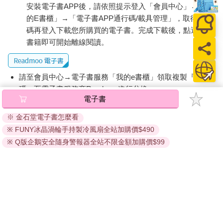
安裝電子書APP後，請依照提示登入「會員中心」→「我
的E書櫃」→「電子書APP通行碼/載具管理」，取得通行
碼再登入下載您所購買的電子書。完成下載後，點選任一
書籍即可開始離線閱讀。
請至會員中心→電子書服務「我的e書櫃」領取複製『兌換
碼』至電子書服務商Readmoo進行兌換。
電子書
退換貨須知：
※ 金石堂電子書怎麼看
因版權保護，您在金石堂所購買的電子書僅能以金石堂專屬
※ FUNY冰晶渦輪手持製冷風扇全站加購價$490
的閱讀軟體開啟閱讀，無法以其他閱讀器或直接下載檔案。
依據「消費者保護法」第19條及行政院消費者保護處公告之
※ Q版企鵝安全隨身警報器全站不限金額加購價$99
「通訊交易解除權合理例外情事適用準則」，非以有形媒介
提供之數位內容或一經提供即為完成之線上服務，經消費者
事先同意始提供。（如：電子書、電子雜誌、下載版軟體、
虛擬商品…等），
不受「網購服務需提供七日鑑賞期」的限
制
。為維護您的權益，建議您先使用「試閱」功能後再付款
購買。