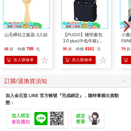
山毛櫸站立飯匙-3入組
【PUGO】聰明書包
小書
3.0 plus(中低年級)酷
FAN
黑 全新進化玩美上市
成為
788
4161
66
折
特價
元
95
折
特價
元
79
折
段！
加入購物車
加入購物車
訂購/退換貨須知
加入金石堂 LINE 官方帳號『完成綁定』，隨時掌握出貨動
態：