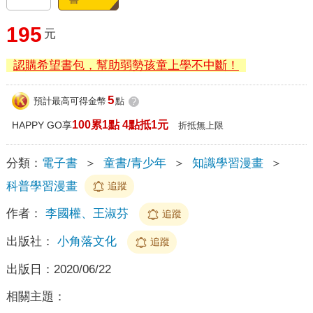
195
元
認購希望書包，幫助弱勢孩童上學不中斷！
5
預計最高可得金幣
點
?
100累1點 4點抵1元
HAPPY GO享
折抵無上限
分類：
電子書
＞
童書/青少年
＞
知識學習漫畫
＞
科普學習漫畫
追蹤
作者：
李國權、王淑芬
追蹤
出版社：
小角落文化
追蹤
出版日：
2020/06/22
相關主題：