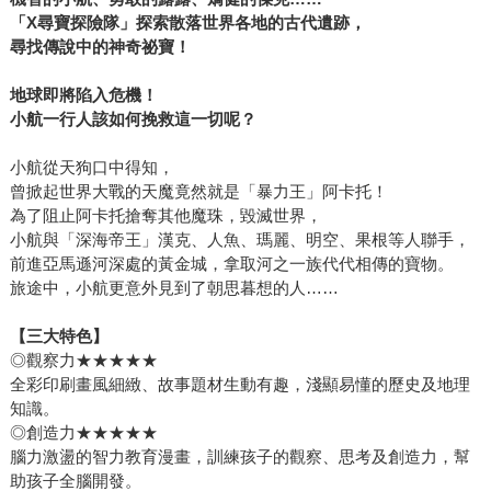
「
X
尋寶探險隊」探索散落世界各地的古代遺跡，
尋找傳說中的神奇祕寶！
地球即將陷入危機！
小航一行人該如何挽救這一切呢？
小航從天狗口中得知，
曾掀起世界大戰的天魔竟然就是「暴力王」阿卡托！
為了阻止阿卡托搶奪其他魔珠，毀滅世界，
小航與「深海帝王」漢克、人魚、瑪麗、明空、果根等人聯手，
前進亞馬遜河深處的黃金城，拿取河之一族代代相傳的寶物。
旅途中，小航更意外見到了朝思暮想的人……
【三大特色】
◎觀察力★★★★★
全彩印刷畫風細緻、故事題材生動有趣，淺顯易懂的歷史及地理
知識。
◎創造力★★★★★
腦力激盪的智力教育漫畫，訓練孩子的觀察、思考及創造力，幫
助孩子全腦開發。