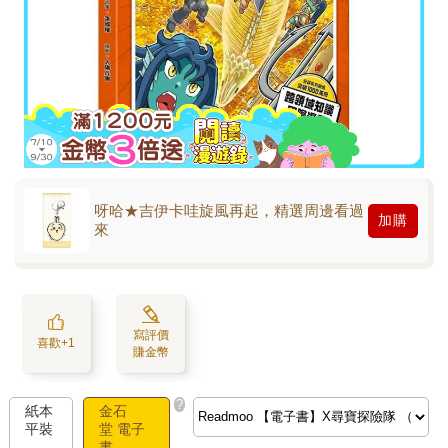
呀哈★吉伊卡哇旋風再起，精選周邊看過
加購
來
寫評價
喜歡+1
賺金幣
?
紙本
金石
平裝
堂 電子
書