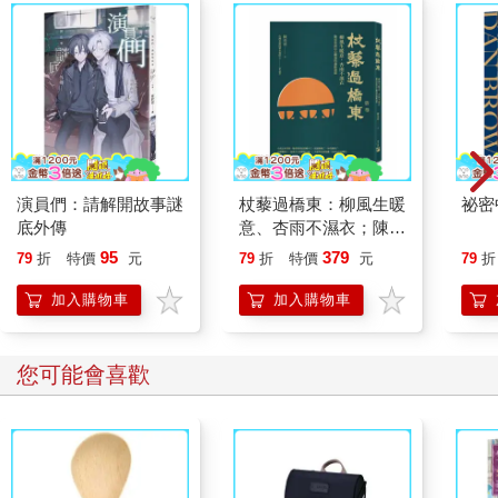
演員們：請解開故事謎
杖藜過橋東：柳風生暖
祕密
底外傳
意、杏雨不濕衣；陳亮
恭談以心轉境的適齡漫
95
379
79
折
特價
元
79
折
特價
元
79
折
想
加入購物車
加入購物車
您可能會喜歡