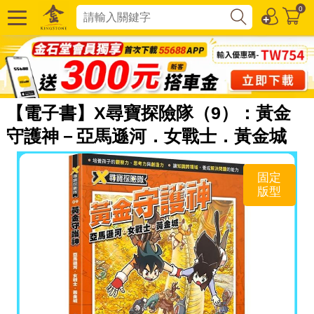
0
【電子書】X尋寶探險隊（9）：黃金
守護神－亞馬遜河．女戰士．黃金城
固定
版型