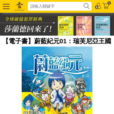
0
【電子書】蔚藍紀元01：瑞芙尼亞王國