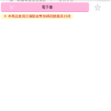
碼』至電子書服務商Readmoo進行兌換。
退換貨須知：
因版權保護，您在金石堂所購買的電子書僅能以金石堂專屬
的閱讀軟體開啟閱讀，無法以其他閱讀器或直接下載檔案。
依據「消費者保護法」第19條及行政院消費者保護處公告之
「通訊交易解除權合理例外情事適用準則」，非以有形媒介
提供之數位內容或一經提供即為完成之線上服務，經消費者
事先同意始提供。（如：電子書、電子雜誌、下載版軟體、
虛擬商品…等），
不受「網購服務需提供七日鑑賞期」的限
制
。為維護您的權益，建議您先使用「試閱」功能後再付款
購買。
電子書