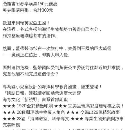
憑隨書附券享購票150元優惠
每券限購兩張，合計300元
歡迎來到瑞芙尼亞王國！
在這裡，各式各樣的海洋生物都努力善盡自己本分，
維持整座珊瑚礁都市的運作。
然而，藍帶醫師卻在一次旅行中，察覺到王國的巨大威脅
——魔族正在茁壯，即將大舉入侵。
面對迫切危機，藍帶醫師受到黃斑公主委託前往鄰近城邦求援，
究竟他能不能完成這個使命？
專為國小兒童設計的海洋科學教育漫畫，隆重登場！
『國語日報』連載讀者回函票選廣大迴響
海穹文化『新視野』書系首部鉅獻！
★★★ 192P全彩精緻印刷 ★★★ 完美呈現高彩度珊瑚礁之美！
★★★ 28種珊瑚礁生物擬人角色 ★★★ 交織出26個精彩故事
★★★ 28篇『海洋教室』科學專文 ★★★ 專業生物知識與故事
完美呼應