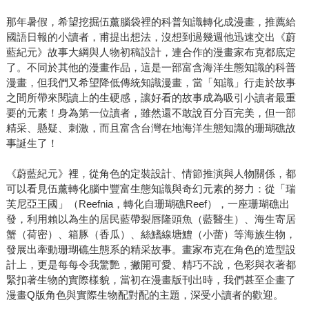
那年暑假，希望挖掘伍薰腦袋裡的科普知識轉化成漫畫，推薦給
國語日報的小讀者，甫提出想法，沒想到過幾週他迅速交出《蔚
藍紀元》故事大綱與人物初稿設計，連合作的漫畫家布克都底定
了。不同於其他的漫畫作品，這是一部富含海洋生態知識的科普
漫畫，但我們又希望降低傳統知識漫畫，當「知識」行走於故事
之間所帶來閱讀上的生硬感，讓好看的故事成為吸引小讀者最重
要的元素！身為第一位讀者，雖然還不敢說百分百完美，但一部
精采、懸疑、刺激，而且富含台灣在地海洋生態知識的珊瑚礁故
事誕生了！
《蔚藍紀元》裡，從角色的定裝設計、情節推演與人物關係，都
可以看見伍薰轉化腦中豐富生態知識與奇幻元素的努力：從「瑞
芙尼亞王國」（Reefnia，轉化自珊瑚礁Reef），一座珊瑚礁出
發，利用賴以為生的居民藍帶裂唇隆頭魚（藍醫生）、海生寄居
蟹（荷密）、箱豚（香瓜）、絲鰭線塘鱧（小蕾）等海族生物，
發展出牽動珊瑚礁生態系的精采故事。畫家布克在角色的造型設
計上，更是每每令我驚艷，撇開可愛、精巧不說，色彩與衣著都
緊扣著生物的實際樣貌，當初在漫畫版刊出時，我們甚至企畫了
漫畫Q版角色與實際生物配對配的主題，深受小讀者的歡迎。