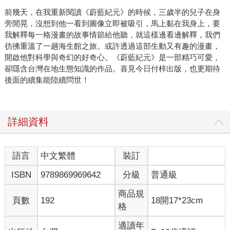
前幾天，在我重新閱讀《蔚藍紀元》的時候，三歲半的兒子在身
旁閒晃，沒想到他一看到圖像立即被吸引，馬上黏在我身上，要
我解釋每一格漫畫的故事情節給他聽，就這樣邊看邊解釋，我們
彷彿重溫了一趟海生館之旅。或許透過這部生動又有趣的漫畫，
開啟他對科學與奇幻的好奇心。《蔚藍紀元》是一部精巧可愛，
卻隱含台灣在地生態知識的作品。喜見今日付梓出版，也更期待
後面的續集能陸續問世！
詳細資料
語言
中文繁體
裝訂
ISBN
9789869969642
分級
普通級
商品規
頁數
192
18開17*23cm
格
適讀年