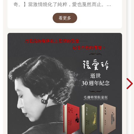
奇。】當激情燒化了純粹，愛也戛然而止。透視
「張派愛情」的經典之作。
看更多