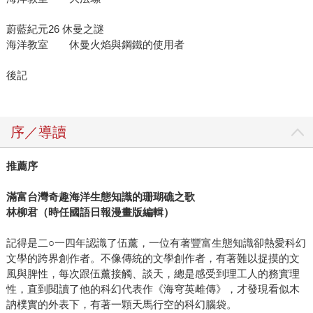
蔚藍紀元26 休曼之謎
海洋教室 休曼火焰與鋼鐵的使用者
後記
序／導讀
推薦序
滿富台灣奇趣海洋生態知識的珊瑚礁之歌
林柳君（時任國語日報漫畫版編輯）
記得是二○一四年認識了伍薰，一位有著豐富生態知識卻熱愛科幻
文學的跨界創作者。不像傳統的文學創作者，有著難以捉摸的文
風與脾性，每次跟伍薰接觸、談天，總是感受到理工人的務實理
性，直到閱讀了他的科幻代表作《海穹英雌傳》，才發現看似木
訥樸實的外表下，有著一顆天馬行空的科幻腦袋。