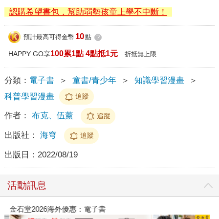
認購希望書包，幫助弱勢孩童上學不中斷！
10
預計最高可得金幣
點
?
100累1點 4點抵1元
HAPPY GO享
折抵無上限
分類：
電子書
＞
童書/青少年
＞
知識學習漫畫
＞
科普學習漫畫
追蹤
作者：
布克、伍薰
追蹤
出版社：
海穹
追蹤
出版日：
2022/08/19
活動訊息
金石堂2026海外優惠：電子書