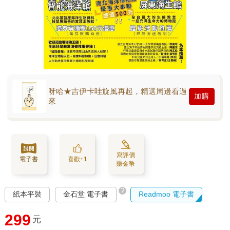
呀哈★吉伊卡哇旋風再起，精選周邊看過
加購
來
寫評價
電子書
喜歡+1
賺金幣
?
紙本平裝
金石堂 電子書
Readmoo 電子書
299
元