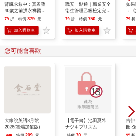
腎臟求救中：真希望
職安一點通｜職業安全
如果
40歲之前洪永祥醫師
衛生管理乙級檢定完勝
：《
就告訴我這些事
攻略｜2026版(套書)
喵》
379
750
79
折
特價
元
79
折
特價
元
79
折
【首
加入購物車
加入購物車
您可能會喜歡
大家說英語8月號
【電子書】池田夏希
吉伊卡哇 
2026(雲端加值版)
ナツキプリズム
圈-
209
30
特價
元
特價
元
95
折
220