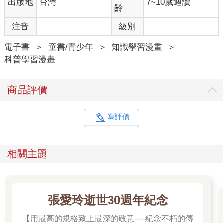
出版地
台灣
7~10歲適讀
齡
注音
級別
電子書
＞
童書/青少年
＞
知識學習漫畫
＞
科普學習漫畫
商品評價
寫評價
相關主題
張愛玲逝世30週年紀念
【用最高的規格致上最深的敬意──紀念不朽的傳