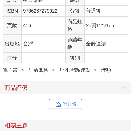
語言
中文繁體
裝訂
同一天，高須診所的院長高須克彌在推特發表「如果校方沒有募
ISBN
9786267279922
分級
普通級
得足夠的捐款，我會負擔所需的全額」貼文，有助於傳播募款資
訊。
商品規
不分男女老少，陸續有民眾直接帶著捐款款項來到學校。此外，
頁數
416
25開15*21cm
格
像是住在附近的居民、縣內居民、縣外人士等，捐款身分形形色
色，金農熱潮已經成為超越世代或地區的社會現象。
適讀年
出版地
台灣
全齡適讀
學校事務職員兒玉彌生子回憶當時的景象：
齡
「決賽那天，我們在學校玄關處擺了三張桌子，用來辦理民眾的
捐款，但桌子還是不夠，所以在玄關外又擺了兩張桌子。」
注音
級別
看來銀行也十分忙碌。同窗會會長中泉說：
「秋田銀行追分分行一天所收到的轉帳資料，最多可達到四十本
電子書
＞
生活風格
＞
戶外活動/運動
＞
球類
至五十本，單筆金額大多為一百萬或二百萬，最高達到五百萬，
以公司名義捐款會比個人更多。」
商品評價
即使大會賽程結束，依舊不乏熱情的捐款者，直到八月底關閉帳
戶，正式停止受理捐款。
最終的捐款件數為四萬八四六八件，總金額為二億八千九百九十
寫評價
三萬三千三百零四日圓，雖然不知道單一學校所募得的最高金額
紀錄是多少，但這應該是前所未見的金額。
最後的球賽相關應援經費支出約為五千五百萬，因為在與橫濱比
相關主題
賽後，球隊便停留在當地，省下了交通移動的費用，支出並沒有