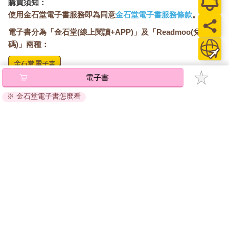
購買須知：
下午一點，大阪桐蔭球員從三壘側的練習場走上球場，左外野側
使用金石堂電子書服務即為同意
金石堂電子書服務條款
。
阿爾卑斯看台上的觀眾開始發出加油聲。十分鐘後，身穿紫色球
衣的金足農業球員從一壘側出現時，換成全場的觀眾發出熱烈的
電子書分為「金石堂(線上閱讀+APP)」及「Readmoo(兌換
掌聲。
碼)」兩種：
大阪桐蔭總教練西谷浩一回想起，金足農業確定晉級決賽後，外
界開始瀰漫著一股無趣的氛圍。
「從前一天晚上到隔天早上的電視新聞，幾乎都在報導金農，最
電子書
將儲存於會員中心→電子書服務「我的e書櫃」，點選線上
後才補充說：『附帶一提，決賽的對手是大阪桐蔭。』當我半開
閱讀直接開啟閱讀。
※ 金石堂電子書怎麼看
玩笑地跟球員說：『你們應該感受到所有人都希望金農贏球的氛
線上閱讀：
圍吧。』球員也產生了有種就來挑戰看看的反抗精神，我認為這
建議使用Chrome、Microsoft Edge 有較佳的線上瀏覽效
倒是一件好事。」
果， iOS 16 或以上版本，Android 6.0 以上版本，建議裝
兩隊球員進入球場後，先將球具與個人物品放在板凳席上，接著
置有6GB以上的記憶體，至少有 30 MB以上的容量。
來到外野進行傳接球熱身。齋藤一邊用斜眼看著吉田的傳接球，
心中更感憂心，因為他感受不到吉田平常的霸氣。
離線閱讀：
「決賽的唯一目標就是獲勝，但吉田在這天的傳接球狀態跟以往
APP下載：
iOS
Android
完全不同，我第一次見到這樣的吉田。」
安裝電子書APP後，請依照提示登入「會員中心」→「我
十三點三十分，由後攻的大阪桐蔭先進行各位置依序守備練習，
的E書櫃」→「電子書APP通行碼/載具管理」，取得通行
金足農業球員所在的一壘板凳席，不時傳來歡呼聲。佐佐木回
碼再登入下載您所購買的電子書。完成下載後，點選任一
想：
書籍即可開始離線閱讀。
「看到根尾的游擊區傳球、藤原恭大的中外野回傳球等，讓我們