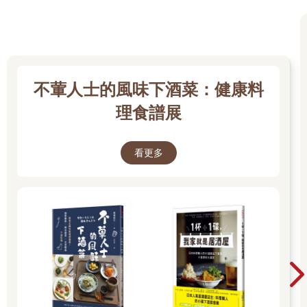
想像中來得高。提到應援以外的支出，校方在大會過後大約花了
三千萬，購買一輛長途比賽專用巴士，看來已經逐漸決定如何使
用剩下的捐款。
王牌投手的思考
不葷人士的風味下酒菜：健康料
決賽對手是大阪桐蔭，是吉田最渴望交手的球隊，也是被媒體喻
理食譜展
為最強球隊之「最強世代」春季王者。他們將挑戰第二次春夏甲
子園連霸，這是校史首度的紀錄。
金足農業與大阪桐蔭所擁有的所有要素，皆產生明顯的對比。
看更多
「公立」與「私立」，「地方」與「城市」，「雜草」與「精
英」。
這場比賽宛如電影《洛基四》中，主角洛基・巴波亞對決伊萬・
德拉戈的場景，洛基是一位傳統的美國拳擊手，他平日以砍柴、
雪地工作等古老方式進行訓練；伊萬・德拉戈則透過先進的高科
技器材鍛鍊身體，屬於未來型的蘇聯拳擊手。因此，這是一場
「原始」對決「進化」的比賽。
兩隊的投手實力是最大的象徵，大阪桐蔭擁有根尾昂、柿木蓮、
左投橫川凱三大巨投，在二個月後，他們是有望在選秀會上獲得
職棒球團指名的超級高中生投手。相較之下，金足農業只有吉田