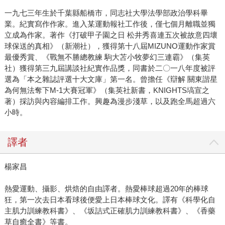
一九七三年生於千葉縣船橋市，同志社大學法學部政治學科畢
業。紀實寫作作家。進入某運動報社工作後，僅七個月離職並獨
立成為作家。著作《打破甲子園之日 松井秀喜連五次被故意四壞
球保送的真相》（新潮社），獲得第十八屆MIZUNO運動作家賞
最優秀賞、《戰無不勝總教練 駒大苫小牧夢幻三連霸》（集英
社）獲得第三九屆講談社紀實作品獎，同書於二〇一八年度被評
選為「本之雜誌評選十大文庫」第一名。曾擔任《辯解 關東諧星
為何無法奪下M-1大賽冠軍》（集英社新書，KNIGHTS塙宣之
著）採訪與內容編排工作。興趣為漫步淺草，以及跑全馬超過六
小時。
譯者
楊家昌
熱愛運動、攝影、烘焙的自由譯者。熱愛棒球超過20年的棒球
狂，第一次去日本看球後便愛上日本棒球文化。譯有《科學化自
主肌力訓練教科書》、《坂詰式正確肌力訓練教科書》、《香藥
草自癒全書》等書。