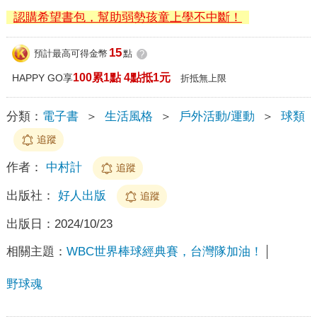
認購希望書包，幫助弱勢孩童上學不中斷！
15
預計最高可得金幣
點
?
100累1點 4點抵1元
HAPPY GO享
折抵無上限
分類：
電子書
＞
生活風格
＞
戶外活動/運動
＞
球類
追蹤
作者：
中村計
追蹤
出版社：
好人出版
追蹤
出版日：
2024/10/23
相關主題：
WBC世界棒球經典賽，台灣隊加油！
野球魂