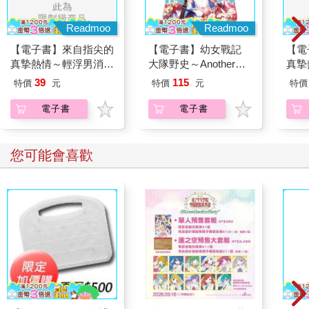
唯獨父親是例外的存在，身為人父，不可能不擔心孩子的身體健
康。然而，關於這點，正樹倒是顯得十分豁達。
Readmoo
Readmoo
當筆者問道，身為父親的身分，是否曾經阻止吉田繼續投球時，
【電子書】來自指尖的
【電子書】幼女戰記
【電
他以平靜的語氣否認：
真摯熱情～輕浮男消防
大隊野史～Another
真摯
「不，沒有這回事。」
員帶著熱烈眼神擁抱我
Story of the Battalion～
員帶
正樹甚至露出微笑地說：
39
115
特價
元
特價
元
特價
～(第02話)
(1)
～(第
「現在有很多人認為，應該要限制投手的單場用球數，但我一直
電子書
電子書
告訴他，實際情況是相反的。有些球員無論投再多球，也不會輕
易受傷，這樣才有辦法去打職棒吧。如果因為連日上場投球而受
傷，我想這種球員的等級就僅只於此。如果弄傷了肩膀或手肘，
您可能會喜歡
通常不是因為投了太多球，有可能是其他原因造成的。鄉民不是
常常在網路上談論教練該如何進行投手調度嗎？但我對於教練的
調度沒有任何不滿。」
聽完這番話，再次讓人感受到，唯有金足農業活在與眾不同的世
界。
吉田的異狀
決賽時的吉田，似乎與平常有些不同。
決賽的前一晚，他在帽簷背面寫下這句話。