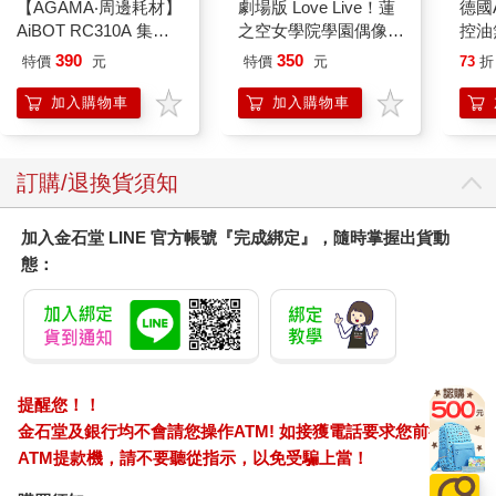
【AGAMA‧周邊耗材】
劇場版 Love Live！蓮
德國A
<投手丘是我的地盤，拼盡全力投球>
AiBOT RC310A 集塵
之空女學院學園偶像俱
控油
盒專用3M防塵濾網
樂部 Bloom Garden
凝露3
390
350
特價
元
特價
元
73
折
吉田在賽前接受採訪時，向記者展示帽子上的文字，並傳達自身
（一組4入）
Party單人套票
髮根
的幹勁，流露出一絲悲壯感。
調理
加入購物車
加入購物車
「因為無法用正常的方式獲勝，即使歷盡千辛萬苦也要贏球。」
滋潤
「今天是最後一場比賽，就算竭盡全力，也要跟大家一起拿下冠
質適
軍。」
訂購/退換貨須知
「即使用球數超過一百五十球也無所謂，我要全力投球直到最
後。」
加入金石堂 LINE 官方帳號『完成綁定』，隨時掌握出貨動
吉田說話的語氣相當平靜，眼神冷淡，就像一位即將赴死的士
態：
兵。
久米表示，他在觀察吉田熱身的時候，對於吉田的高度緊繃情緒
感到不太對勁。
「他在熱身的時候，看起來比平常更有氣勢，宛如在主張一定要
贏得這場比賽奪下冠軍。看到這一幕，我覺得有點危險，我認為
他只是不想表現出自己的弱點。」
提醒您！！
游擊手齋藤也察覺到吉田的異狀。前一晚，他跟吉田一起在運動
金石堂及銀行均不會請您操作ATM! 如接獲電話要求您前往
調理室做復健。
ATM提款機，請不要聽從指示，以免受騙上當！
「他說感覺下半身很緊繃不太舒服，難得聽到他訴苦，我想他一
定很難受。」