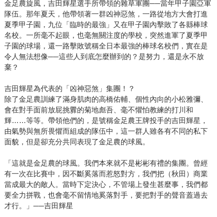
金足農旋風，吉田輝星選手所帶領的雜草軍團──當年甲子園亞軍
隊伍。那年夏天，他帶領著一群凶神惡煞，一路從地方大會打進
夏季甲子園，九位「臨時的最強」又在甲子園內擊敗了各縣棒球
名校。一所毫不起眼，也毫無關注度的學校，突然進軍了夏季甲
子園的球場，還一路擊敗號稱全日本最強的棒球名校們，實在是
令人無法想像──這些人到底怎麼辦到的？是努力，還是永不放
棄？
吉田輝星為代表的「凶神惡煞」集團！？
除了金足農訓練了滿身肌肉的高橋佑輔、個性內向的小松雅彌、
會在對手面前放屁挑釁的菊地彪吾、毫不懼怕教練的打川和
輝……等等。帶領他們的，是號稱金足農王牌投手的吉田輝星，
由氣勢與無所畏懼而組成的隊伍中，這一群人雖各有不同的私下
面貌，但是卻充分共同表現了金足農的球風。
「這就是金足農的球風。我們本來就不是彬彬有禮的集團。曾經
有一次在比賽中，因不斷奚落而惹怒對方，我們把（秋田）商業
當成最大的敵人。當時下定決心，不管場上發生甚麼事，我們都
要全力拼戰，也會毫不留情地奚落對手，要把對手的聲音蓋過去
才行。」──吉田輝星