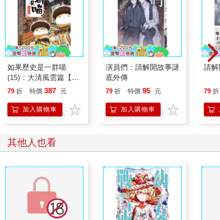
是怎麼訓練的，所以我不懂這些郵件到底在說什麼。如果不是吉
田，我不可能讓一般人這樣投球，這是不可能的事情。由於吉田
的下半身十分發達，對於肩膀與手肘沒有造成過度負擔，連醫生
都感到驚訝。」
平常沉默寡言的中泉，居然說出「老子」、「你這傢伙」這些粗
俗的用語。
如果歷史是一群喵
演員們：請解開故事謎
請解
在飯店幫吉田治療的物理治療師本名英樹表示，吉田的上半身不
(15)：大清風雲篇【萌
底外傳
太需要保養。
貓漫畫學歷史】
387
95
79
折
特價
元
79
折
特價
元
79
折
「吉田很少提到上半身有緊繃的情形，他說上半身沒有問題。伸
展的重點在於下半身，他的臀部與腿部面積非常大，但相當柔
加入購物車
加入購物車
軟，所以不容易受傷，肌肉的狀態良好。」
當筆者詢問伊藤對於吉田連日投球的看法時，他只是冷冷地回了
這句話：
其他人也看
「他不就是為此而努力進行訓練的嗎。」
這時候才讓人意識到，對於金足農業而言，這些是毫無意義的爭
論。所謂一般的見解，是以標準的多數人為對象。然而，這群球
員試圖透過訓練來超越一般的見解，也就是以成為非標準的少數
人為目標。像是吉田投球用球數與上場間隔天數，都易於常人，
但他們正在前往非尋常世界的路上。對於那些相信自己是例外者
的人而言，就算用常理跟他們對話，依舊會有意見不合的情形。