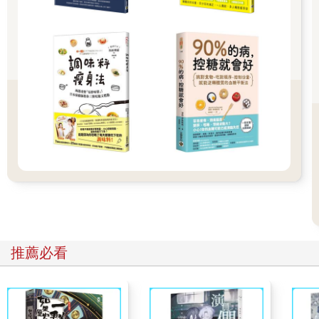
一位王牌投手。
亮太表示，考慮到吉田所累積的疲勞和對手缺乏數據資料，他認
為「可以考慮派打川擔任先發投手」；但中泉認為除了吉田，沒
有其他的選擇。
「我的想法是，既然走到這一步了，已經沒有什麼好保留的。吉
田一定會想先發上場，因此我想表現出這一場就完全交給他的感
覺。」
吉田如此解釋自己想要先發上場投球的理由。
「如果打川的投球表現太好，反而會搶了我的光彩。」
這是身為王牌投手的思考。
近年來，如果有球隊過度使用投手時，球迷的輿論並不會保持沈
默。他們會在網路上批評球隊「以勝利為導向」、「落伍的方
式」、「操壞投手等」等。
吉田在第三輪比賽為止，分別間隔了六日、二日、二日以上的休
息天數，最大的考驗是半準決賽以後的三場比賽，在近江戰為連
續二天上場，日大三戰為間隔一日休息，到了決賽又是連續二天
推薦必看
上場。此外，吉田的投球用球數相當多。
中泉似乎也收到一些「建言」。
「雖然是回到學校後發生的事情，我收到三封鄭重其事的電子郵
件。從老子的角度來看，你這傢伙對吉田有多少程度的了解？自
以為是地寫了很多批評的內容，但你這傢伙根本不知道吉田平常