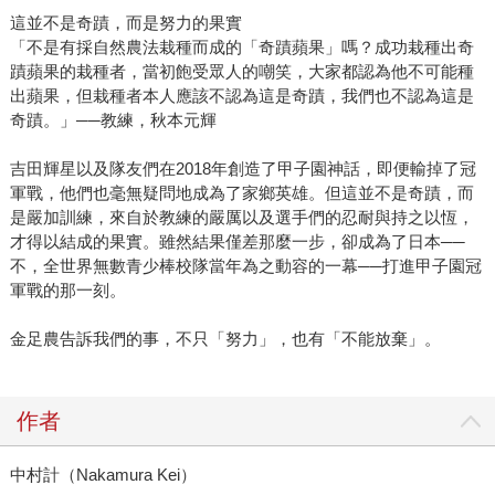
這並不是奇蹟，而是努力的果實
「不是有採自然農法栽種而成的「奇蹟蘋果」嗎？成功栽種出奇
蹟蘋果的栽種者，當初飽受眾人的嘲笑，大家都認為他不可能種
出蘋果，但栽種者本人應該不認為這是奇蹟，我們也不認為這是
奇蹟。」──教練，秋本元輝
吉田輝星以及隊友們在2018年創造了甲子園神話，即便輸掉了冠
軍戰，他們也毫無疑問地成為了家鄉英雄。但這並不是奇蹟，而
是嚴加訓練，來自於教練的嚴厲以及選手們的忍耐與持之以恆，
才得以結成的果實。雖然結果僅差那麼一步，卻成為了日本──
不，全世界無數青少棒校隊當年為之動容的一幕──打進甲子園冠
軍戰的那一刻。
金足農告訴我們的事，不只「努力」，也有「不能放棄」。
作者
中村計（Nakamura Kei）