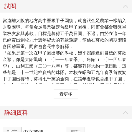
試閱
當遠離大阪的地方高中晉級甲子園後，就會跟金足農業一樣陷入
財務困境。每當金足農業確定晉級甲子園後，同窗會都會聯繫畢
業校友參與募款，目標是募得五千萬日圓。不過，由於在這一年
已經寄出創校九十週年紀念的募款邀請，預估在募款的初期階段
會困難重重。同窗會會長中泉解釋：
「如果是第一次在甲子園出賽的學校，幾乎都能達到目標的募款
金額，像是大館鳳鳴（二〇一一年春季）、角館（二〇一四年春
季）、由利工業（二〇一八年）等，都能募得大約一億日圓，這
些都是二十一世紀枠資格的球隊。本校在昭和五九年春季首度於
甲子園出賽時，募得七千萬的金額，在該年夏季也晉級甲子園，
由於打進四強，募得了一億日圓。但是，我想這一屆頂多只能募
到三千五百萬的金額，由於夏天的時間有限，募款過程相當辛
看更多
苦，計算募款金額的作業也十分緩慢，不確定能募到多少。」
最終，在打完第二輪的時候，如同中泉的預測，只有募得三千萬
左右的金額。
詳細資料
所幸金足農業在對戰橫濱與近江的比賽取得戲劇性勝利，募款過
程比想像中來得順利，確定晉級二十日的決賽時，大量募款蜂擁
而至。