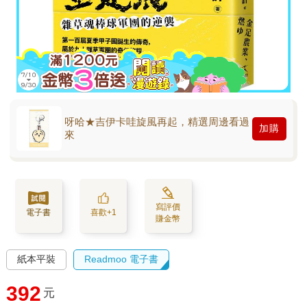
呀哈★吉伊卡哇旋風再起，精選周邊看過
加購
來
寫評價
電子書
喜歡+1
賺金幣
紙本平裝
Readmoo 電子書
392
元