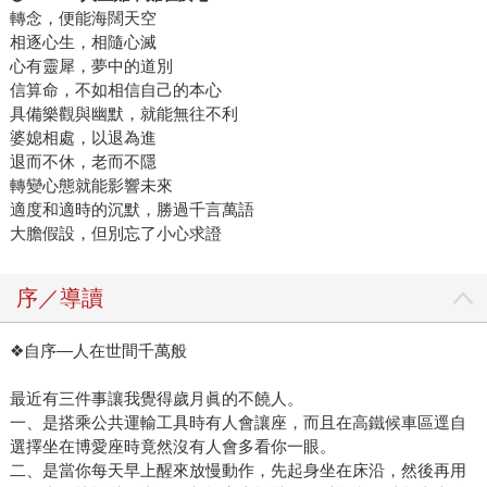
轉念，便能海闊天空
相逐心生，相隨心滅
心有靈犀，夢中的道別
信算命，不如相信自己的本心
具備樂觀與幽默，就能無往不利
婆媳相處，以退為進
退而不休，老而不隱
轉變心態就能影響未來
適度和適時的沉默，勝過千言萬語
大膽假設，但別忘了小心求證
序／導讀
❖自序—人在世間千萬般
最近有三件事讓我覺得歲月眞的不饒人。
一、是搭乘公共運輸工具時有人會讓座，而且在高鐵候車區逕自
選擇坐在博愛座時竟然沒有人會多看你一眼。
二、是當你每天早上醒來放慢動作，先起身坐在床沿，然後再用