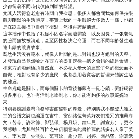
少都留著不同時代價値判斷的餘溫。
尤其人活得愈老愈有時間自我省思，很多人都會問我如何保持樂
觀與幽默的生活態度，事實上我的一生跟絕大多數人一樣，也都
是在跌跌撞撞中自尋平衡點，然後再跨越前進。
這本拙作中包括了我從小因名字而遭霸凌，以及因長了一張老氣
的臉而無故被消遣，甚至因性格決定命運，而在不同年齡發生連
連出錯的荒唐故事。
既然生活沒有範本，就像人世間的是非對錯也沒有絕對的天秤，
才發現自己竟然輪迴在西方的墨非定律—總之會錯的總是會錯，
和東方的船到橋頭自然直、不必杞人憂天的這些了然的概念而不
自覺，相對地有多少的庶民，也都是用著寬容的哲理來體諒生活
的難處。
生命處處是關卡，而每個關卡的背後都藏有一副心鎖，要解碼得
須多用心。也唯有活到老學到老，你才能有夠多的故事娓娓道
來。
特別要感謝臺灣商務印書館編輯的厚愛，特別將我不能登大雅之
堂的台語文詩也編選在書中。當然諸位菁英好友們撥冗的推薦序
文（苦苓、許常德、鄭弘儀、楊月娥、鍾年晃、謝宜芳），更令
我感動，尤其對於百忙之中仍願意為此書推薦的諸多名人像于美
人、李秀媛、吳淡如、范可欽、趙少康、趙婷、陶晶瑩、謝震武