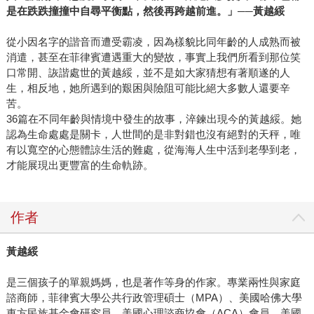
是在跌跌撞撞中自尋平衡點，然後再跨越前進。」──黃越綏
從小因名字的諧音而遭受霸凌，因為樣貌比同年齡的人成熟而被
消遣，甚至在菲律賓遭遇重大的變故，事實上我們所看到那位笑
口常開、詼諧處世的黃越綏，並不是如大家猜想有著順遂的人
生，相反地，她所遇到的艱困與險阻可能比絕大多數人還要辛
苦。
36篇在不同年齡與情境中發生的故事，淬鍊出現今的黃越綏。她
認為生命處處是關卡，人世間的是非對錯也沒有絕對的天秤，唯
有以寬空的心態體諒生活的難處，從海海人生中活到老學到老，
才能展現出更豐富的生命軌跡。
作者
黃越綏
是三個孩子的單親媽媽，也是著作等身的作家。專業兩性與家庭
諮商師，菲律賓大學公共行政管理碩士（MPA）、美國哈佛大學
東方民族基金會研究員、美國心理諮商協會（ACA）會員、美國