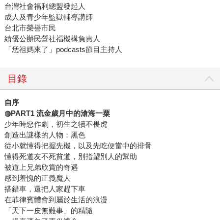
台灣社會福利總盟發起人
成人及青少年監獄輔導講師
台北市榮譽市民
績優公辦民營社福機構負責人
「恁祖媽來了」podcasts節目主持人
目錄
自序
◍PART1 流金歲月中的滄海一粟
少年時惡作劇，初生之犢不畏虎
創造出謎樣的人物：黑色
從小就懂得把握先機，以及先吃便當中的排骨
懂得死道友不死貧道，別指望別人的幫助
被道上兄弟欣賞的奇遇
感到羞愧的正義魔人
搭錯車，還把人家趕下車
在菲律賓體會到屬於生活的浪漫
「天下一皮無難事」的精隨