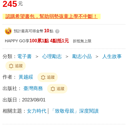
245
元
認購希望書包，幫助弱勢孩童上學不中斷！
10
預計最高可得金幣
點
?
100累1點 4點抵1元
HAPPY GO享
折抵無上限
分類：
電子書
＞
心理勵志
＞
勵志小品
＞
人生故事
追蹤
作者：
黃越綏
追蹤
出版社：
臺灣商務
追蹤
出版日：
2023/08/01
相關主題：
女力時代
「致敬母親」深度閱讀