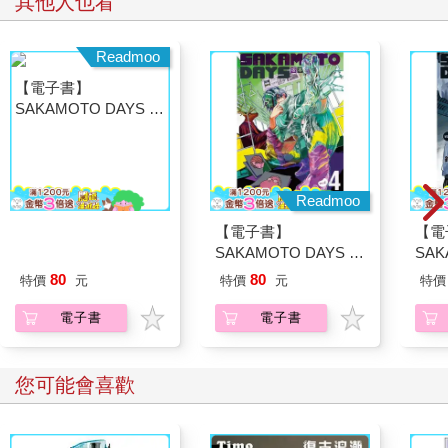
推薦必看
她。」
演員們：請解開故事謎
底層邏輯：看清這個世
杖藜
底外傳
界的底牌
意、
恭談
95
316
79
折
特價
元
79
折
特價
元
79
折
想
加入購物車
加入購物車
其他人也看