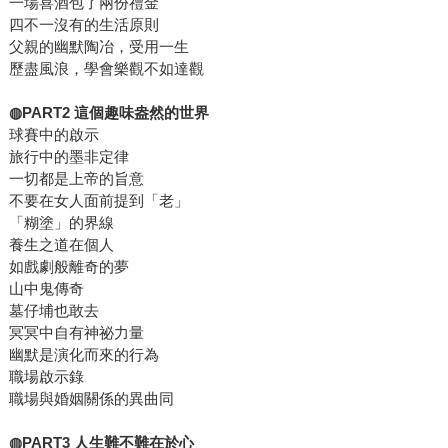
一場喜酒包了兩份禮金
四不一沒有的生活原則
父親的幽默陶冶，受用一生
歷盡風浪，學會樂觀不如達觀
◍PART2 這個趣味盎然的世界
球賽中的啟示
旅行中的墨非定律
一切都是上帝的旨意
不要在女人面前提到「老」
「糊塗」的界線
養生之道在個人
如戲劇般離奇的夢
山中鬼傳奇
墓仔埔也敢去
冥冥中自有神祕力量
幽默是演化而來的行為
職場啟示錄
職場與婚姻關係的異曲同
◍PART3 人生難不難在於心