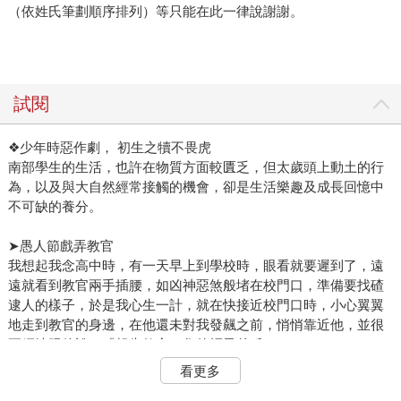
（依姓氏筆劃順序排列）等只能在此一律說謝謝。
試閱
❖少年時惡作劇， 初生之犢不畏虎
南部學生的生活，也許在物質方面較匱乏，但太歲頭上動土的行
為，以及與大自然經常接觸的機會，卻是生活樂趣及成長回憶中
不可缺的養分。
➤愚人節戲弄教官
我想起我念高中時，有一天早上到學校時，眼看就要遲到了，遠
遠就看到教官兩手插腰，如凶神惡煞般堵在校門口，準備要找碴
逮人的樣子，於是我心生一計，就在快接近校門口時，小心翼翼
地走到教官的身邊，在他還未對我發飆之前，悄悄靠近他，並很
正經地跟他說：「報吿教官，您的帽子戴反了。」
在我們那個時代，軍官的帽子分為圓形和船形兩種，而船形帽上
看更多
的軍徽只能放在帽子前方，只見教官聽完我的話嚇了一跳，雖然