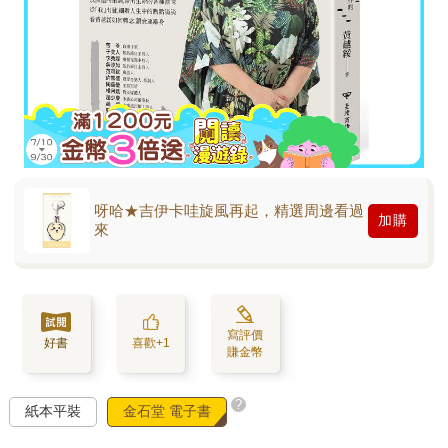
呀哈★吉伊卡哇旋風再起，精選周邊看過
加購
來
寫評價
好書
喜歡+1
賺金幣
?
紙本平裝
金石堂 電子書