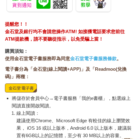
IMPACT大耳狗 水壺
【Timo】復古浪潮 經
吉伊
(500ml)#淺藍
典積木相機 禮物
IMCMB01LB
539
349
特價
元
51
折
特價
元
96
折
加入購物車
加入購物車
訂購/退換貨須知
加入金石堂 LINE 官方帳號『完成綁定』，隨時掌握出貨動
態：