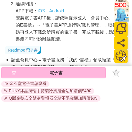
提醒您！！
金石堂及銀行均不會請您操作ATM! 如接獲電話要求您前往
ATM提款機，請不要聽從指示，以免受騙上當！
購買須知：
使用金石堂電子書服務即為同意
金石堂電子書服務條款
。
電子書分為「金石堂(線上閱讀+APP)」及「Readmoo(兌換
碼)」兩種：
將儲存於會員中心→電子書服務「我的e書櫃」，點選線上
閱讀直接開啟閱讀。
線上閱讀：
建議使用Chrome、Microsoft Edge 有較佳的線上瀏覽效
果， iOS 16 或以上版本，Android 6.0 以上版本，建議裝
置有6GB以上的記憶體，至少有 30 MB以上的容量。
離線閱讀：
APP下載：
iOS
Android
安裝電子書APP後，請依照提示登入「會員中心」→「我