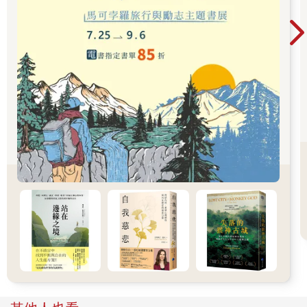
間，大便略呈風乾狀時，他叫我去把報紙剪成像西藥房在包藥粉
紙的方塊大小；叫二妹去買枝冰棒吃，他再利用吃完冰後留下的
薄片木棒，去撥少許糞便放在紙上，然後要二弟幫忙分別包成一
小包、一小包備用。當我們看到鄰居把洗好的衣服，全部都掛滿
在長竹竿上時，大哥抱著三弟坐在他肩上，再由我和二弟分別把
屎包遞給三弟，由他順著一件件正在晾曬的衣服口袋，一包一包
地塞進去。
然後等到黃昏時刻，晾在衣竿上的衣服被主人全部收走後，我們
一群人躱在牆角注意聆聽，果然沒多久就聽到彷如氣爆般可怕的
尖叫，雜著更難聽的詛咒聲，傳遍了好幾條的街巷……。照理說
此次的傷害應該比偷摘龍眼事件更嚴重，但父母親對我們的懲罰
態度，卻出乎意外而不太一樣。
第一個原因是我們兄弟姊妹全部都不承認自己有犯意，大哥說他
只負責策劃，而我和其他弟妹承認，只是聽命大哥而做配合的動
作罷了，三弟甚至委屈地說：「我只是大便也不行嗎？」
第二個原因則是鄰居竟為了，幾串越過圍牆的龍眼被我們摘來吃
掉，不斷地詛咒我們全家，即使我們已經都挨打了，父母親也出
面愼重道歉過，但她還是心裡有些不滿的芥蒂，所以表面上父母
當然還是當眾臭罵我們一頓，但私下我竊聽到長輩們帶著啼笑皆
非地口吻說：「虧他們這群猴死囝仔，居然想得出用這招來治