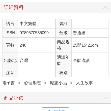
臉上仍是嚴肅的，但動作超快速地馬上把帽子前後對調，我們則
趁機逃過一劫。
詳細資料
結果升旗典禮後，身為朝會指揮官的教官被校長私訓了一頓，指
責他身為一個軍人，怎麼可以把帽子給戴反了呢？簡直太離譜
了。
語言
中文繁體
裝訂
不久，學校的廣播器就開始大放送：「×年×班黃越綏同學速到訓
ISBN
9789570535099
分級
普通級
導處。」我只好帶著早已寫好的悔過書去報到。進入辦公室，我
看到偌大的辦公室只有臉色鐵靑的教官一人，我一面知趣地道歉
商品規
並遞上悔過書，但也一面嘻皮笑臉地說：「教官，別生氣啦，我
頁數
240
25開15*21cm
格
只不過是利用愚人節開你一個玩笑罷了。」
適讀年
出版地
台灣
全齡適讀
➤摘芒果摘到導師家
齡
有一次趁午休時間，我與幾個較要好的同學相約一起爬牆到校
外，準備去附近一排日式宿舍的芒果樹上採芒果，男生負責爬上
注音
級別
樹去摘芒果，而女生則在下面撐開裙襬接上面丟下來的芒果，邊
摘邊吃，既有趣又開心，摘著摘著竟忽略了上課鐘聲已響。
電子書
＞
心理勵志
＞
勵志小品
＞
人生故事
等到回到班上時，導師已經教鞭伺候，參與的同學都一起堅持芒
果是路邊的芒果樹摘下的，不是到人家家裡偷竊來的，雖然老師
商品評價
要我們供出主謀，但大家都不願出賣彼此，因此最後導師祭出殺
手鐧，警吿並恐嚇我們若不快點供出主謀者，則將吿知家長或退
學。事實上，我們有不少同學都是來自偏鄉，好不容易才爭取到