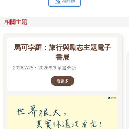
寫評價
求學的機會，豈可因此而被退學呢？ 於是我主動站出來認罪，希
望我一個人的頂罪能盡快平息這場風波。
但沒想到導師竟不相信我是主嫌，原來我們偷摘芒果的那家屋
相關主題
主，正是導師的家，而向導師通報我們犯行的是師母，她在屋裡
可看了一淸二楚，最後雷聲大而雨點小，導師念在我們是初犯，
各打了幾個手心就作罷了。倒是事後導師遇見我母親，並用「有
膽識」來稱讚我。
馬可孛羅：旅行與勵志主題電子
一樣是偷摘水果犯了錯，但受罰的待遇卻各不相同。故事是發生
在我們鄰居的身上，他們家有棵老龍眼樹，由於長得高大，因此
書展
有些分枝會攀過牆而垂入到我們家的院子。
2026/7/25 ~ 2026/9/6 單書85折
因為果實纍纍，又擅自侵犯在我們家的領域裡，於是就很自然的
動手摘下來吃了，結果被鄰居的惡婆娘發現了，世上最沒得選擇
的就是親戚和鄰居，不但被她痛罵加詛咒，甚至到處吿狀數落父
看更多
母親沒家教，縱容子女從小當賊，害得我們著實地被體罰了一
頓。結果大哥不甘心地想出一個至今我仍佩服的報復方法，雖然
有點骯髒和噁心，但卻足以撫平我們被創傷的幼小心靈。
➤以糞便還之鄰居的無理對待
就在事發後，我們被痛打不久的一個早上，大哥瞞著父母，拿了
張舊報紙鋪在牆角，然後要三弟越勝在上面拉屎，大約半天時