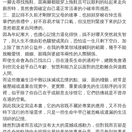
一腳去尋找拖鞋。當兩腳都能穿上拖鞋且可以順利的站起來走向
廁所時，竟然會因確定自己還正常活著的小確幸而感恩。
三、是記得不久前才剛辦完父母的後事，也頻頻穿梭在悼念長
輩們的喪禮中，好不容易才喘了口氣，但沒想到緊接下來的訃文
竟然都是來自同儕的。
因為年紀漸大，也擔心記憶力退化得快，搞不好哪天突然就失智
了，則人生不僅由彩色驟變成黑白，恐怕這一生只剩下空白。加
上除了致力於公益外，在我的專業領域接觸到的範圍，幾乎不能
脫離愛情、婚姻、親職與婆媳等兩性的人際關係。
即使生命會為自己找出口，但在漫長生命的過程中，總難免會遇
到些完全超乎自己年齡、智慧和能力足以面對的悲歡離合與遊戲
人間。
而這些撒遍生活中難以抹滅或忘懷的點、線、面的殘骸，經常是
被壓縮或遺棄在現實中。更實際、重要或優先的生活順序的冷宮
裡，似乎除了你自己在乎或願意去珍惜它，它們彷彿就是不曾存
在過的空氣。
因此我決定寫這本書，它的內容既不屬於專業的應用，又不符合
時下流行的市場需求，只是一些生命中早已被忽略或遺漏的生活
瑣碎的記憶。
雖然對讀者而言或許沒有太大的震撼或感動力，但對我而言卻是
從生命的軌跡中去挖掘出最純眞的故事來分享。而且每則故事多