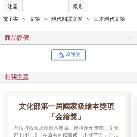
但她還是暗自懷著期待。
注音
級別
希望世上會有一個人能了解、接納和書中那位少女相似的她。
遺憾的是，每當詢問別人對《少女進行曲》的感想，她的希望就
電子書
＞
文學
＞
現代翻譯文學
＞
日本現代文學
會再幻滅一次。
她的男友和同學都沒有孤獨到會被這本小說感動，打工的同事也
商品評價
沒有足夠的感性會被這本小說吸引，大人們似乎根本不打算讀懂
這本小說的細節。
聽說這本小說要拍成電影，她對演出這些角色的人充滿了期待，
寫評價
可是看到演員名單之後，她只感到愕然。故事裡的她們才不是這
樣的。
別人能跟她分享的只有劇情，沒有人和她有共鳴。
相關主題
大家都不理解這個故事的本質。
結果茜寧到現在都沒跟任何人分享過她對《少女進行曲》的真實
感想。
她只能把自己編織的故事默默地藏在心中。
文化部第一屆國家級繪本獎項
獨自夢想著自己有一天能像故事中的女主角一樣發生改變。
吵死了，給我閉嘴。
「金繪獎」
在電車上，茜寧神色自若地按著手機，封鎖了一個老是在談論
「世界的真相」的奇怪帳號。那是同學轉推的內容。
為扶持我國原創繪本發展、厚植創作量能，文化
真相才不會被公諸於世。
部114年起，在原有的國家級「出版三金」金鼎