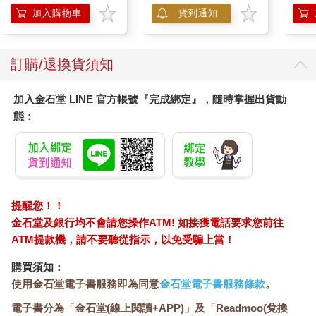
她在更衣室裡把制服換成工作的衣服，繫上圍裙，接著把嘴裡的
組
加入購物車
貨到通知
糖果吐在衛生紙上，包起來丟進垃圾桶。
她打工的主要內容是打收銀機。向店長報到之後，店長叫她趕緊
去櫃檯。她周到地向先來的大學生同事打了招呼，然後站在指定
訂購/退換貨須知
的位置靜靜待命。
當茜寧正在看工作提醒事項時，第一個客人走到她的面前。
那位打扮優雅的太太拿來一本藍色封面、字體可愛的文庫本
加入金石堂 LINE 官方帳號『完成綁定』，隨時掌握出貨動
（註）。那是《少女進行曲》。「請問要包書套嗎？」
態：
「要，麻煩幫我裝在袋子裡。」
「好的。」
茜寧回答時的音量大小適度，說話流暢且帶有孩子的青澀味道。
她以非常迅速但不是非常仔細的動作包好了書套。
「謝謝惠顧。」
提醒您！！
鞠躬行禮之後，如果下一位客人沒在十秒之內出現，茜寧就會覺
得櫃檯周圍的色彩彷彿變得黯淡。對她來說，努力藏起那種隱隱
金石堂及銀行均不會請您操作ATM! 如接獲電話要求您前往
約約的落寞表情也是重要的工作。
ATM提款機，請不要聽從指示，以免受騙上當！
「糸林小姐，妳看過剛剛那位客人買的小說嗎？」
購買須知：
另一位站在櫃檯裡的大學生向她問道。茜寧「啊？」了一聲，露
使用金石堂電子書服務即為同意
金石堂電子書服務條款
。
出一副期待聊天的興奮表情望向那位大學生。
「剛剛的小說？」
電子書分為「金石堂(線上閱讀+APP)」及「Readmoo(兌換
她知道對方想聊什麼，可是和他當同事這麼久，她很清楚這個人