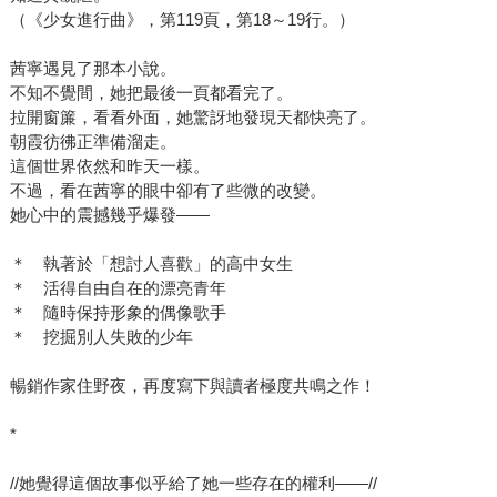
（《少女進行曲》，第119頁，第18～19行。）
茜寧遇見了那本小說。
不知不覺間，她把最後一頁都看完了。
拉開窗簾，看看外面，她驚訝地發現天都快亮了。
朝霞彷彿正準備溜走。
這個世界依然和昨天一樣。
不過，看在茜寧的眼中卻有了些微的改變。
她心中的震撼幾乎爆發——
＊ 執著於「想討人喜歡」的高中女生
＊ 活得自由自在的漂亮青年
＊ 隨時保持形象的偶像歌手
＊ 挖掘別人失敗的少年
暢銷作家住野夜，再度寫下與讀者極度共鳴之作！
*
//她覺得這個故事似乎給了她一些存在的權利——//