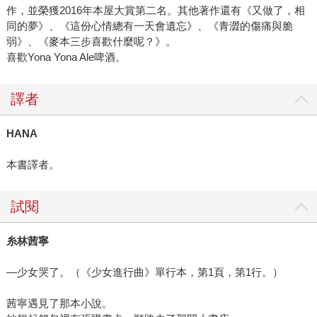
作，並榮獲2016年本屋大賞第二名。其他著作還有《又做了，相
同的夢》、《這份心情總有一天會遺忘》、《青澀的傷痛與脆
弱》、《麥本三步喜歡什麼呢？》。
喜歡Yona Yona Ale啤酒。
譯者
HANA
本書譯者。
試閱
糸林茜寧
—少女哭了。（《少女進行曲》單行本，第1頁，第1行。）
茜寧遇見了那本小說。