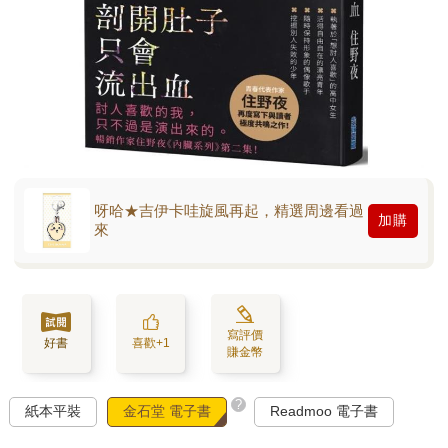
呀哈★吉伊卡哇旋風再起，精選周邊看過
加購
來
寫評價
好書
喜歡+1
賺金幣
?
紙本平裝
金石堂 電子書
Readmoo 電子書