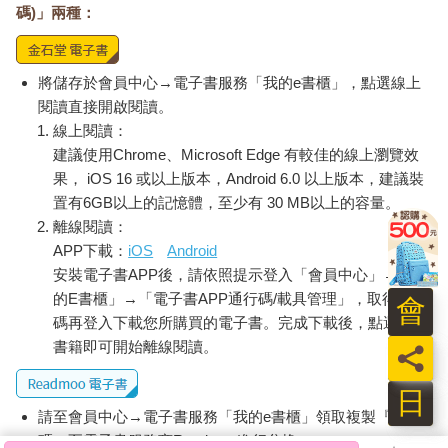
碼)」兩種：
喜歡主動掌控話題。
「對啊，《少女進行曲》。」
他得意洋洋地說道，茜寧也恰如其分地熱烈回應。
將儲存於會員中心→電子書服務「我的e書櫃」，點選線上
「喔，有啊有啊！」
閱讀直接開啟閱讀。
「妳覺得怎樣？我是覺得還好啦，不過我可以理解這本書為什麼
線上閱讀：
賣得那麼好，喜歡那種夢幻風格的人應該還不少。」
看到他主動問人意見卻又顧著自己講話，茜寧真羨慕他的無拘無
建議使用Chrome、Microsoft Edge 有較佳的線上瀏覽效
束。
果， iOS 16 或以上版本，Android 6.0 以上版本，建議裝
「我很喜歡喔，那個故事很美，雖然是小說，但風格有點像繪本
置有6GB以上的記憶體，至少有 30 MB以上的容量。
或童謠。」
離線閱讀：
茜寧又咬了一下舌頭。她討厭隨便說出「喜歡」一詞的自己。
APP下載：
iOS
Android
「改編電影是不是這個週末上映？糸林小姐要去看嗎？」
安裝電子書APP後，請依照提示登入「會員中心」→「我
「兩人一起去嗎？如果西尾先生要付錢，我會考慮的。」
的E書櫃」→「電子書APP通行碼/載具管理」，取得通行
會
西尾輕輕地笑了，他有些靦腆地盤起手臂。
碼再登入下載您所購買的電子書。完成下載後，點選任一
「我又不是在邀請妳。現在的高中女生真是難搞。」
書籍即可開始離線閱讀。
員
「什麼嘛。」
雖然茜寧嘴上抱怨，但她其實知道他不是會把一起打工的高中女
日
生約出去玩的那種人。從對方的反應看來，剛剛的對話似乎給了
請至會員中心→電子書服務「我的e書櫃」領取複製『兌換
他不錯的印象，這讓茜寧感到很開心。
然後她為自己的心態羞愧到想死。
碼』至電子書服務商Readmoo進行兌換。