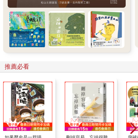
她站在遠處看著他的背影，直到看見他把手按在耳機上才跨出一
步。為了配合他朝下的視線，茜寧彎下身子，從一旁探出頭去。
「嗨，晉。」
「哇！真是的，嚇我一跳。」
她掌握了最精準的時機和動作，以免男友因驚嚇而丟了面子。看
到他害羞的笑容，她知道自己成功了。茜寧立刻從眼前的架上拿
起一張ＣＤ。
「你在聽什麼？」
「妳應該不認識，我最近很喜歡這個樂團。」
「我沒聽過啦～」
推薦必看
不管實際上有沒有聽過，她早就想好了要這樣回答，也想好了如
果晉提議「要不要聽聽看？」就要答應他。
她慢慢戴上留有餘溫的耳機。聽到音樂時，她沒有立刻表達感
想，等到聽完了一段，她才笑著望向男友。
「我不知道一般人會不會喜歡，但我覺得很酷喔。」
男友開心地回答「就是啊」，令茜寧感到無可言喻的快樂。
然後她為自己的心態羞愧到想死。
因為可以在網路上付費下載，兩人沒買ＣＤ就離開了唱片行。
隔天茜寧又去了那座城市。
她在放學後特地跑到那個臭味瀰漫的城市，是因為這天要打工。
她會在討厭的城市打工，是因為父母希望女兒在有熟人關照的地
如果歷史是一群喵
刪掉容易，忘掉很難
突破