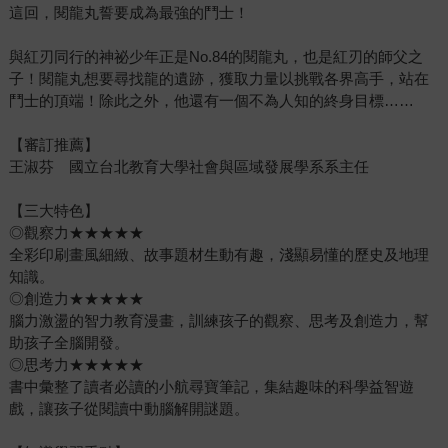
這回，閱龍丸誓要成為最強的鬥士！
與紅刃同行的神祕少年正是No.84的閱龍丸，也是紅刃的師父之
子！閱龍丸想要尋找龍的遺跡，獲取力量以挑戰各界高手，站在
鬥士的頂端！除此之外，他還有一個不為人知的終身目標……
【審訂推薦】
王淑芬 國立台北教育大學社會與區域發展學系系主任
【三大特色】
◎觀察力★★★★★
全彩印刷畫風細緻、故事題材生動有趣，淺顯易懂的歷史及地理
知識。
◎創造力★★★★★
腦力激盪的智力教育漫畫，訓練孩子的觀察、思考及創造力，幫
助孩子全腦開發。
◎思考力★★★★★
書中彙整了讀者必讀的小航尋寶筆記，集結趣味的科學益智遊
戲，讓孩子從閱讀中動腦解開謎題。