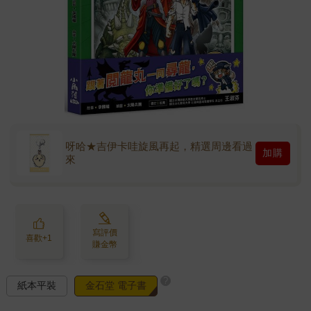
呀哈★吉伊卡哇旋風再起，精選周邊看過
加購
來
寫評價
喜歡+1
賺金幣
?
紙本平裝
金石堂 電子書