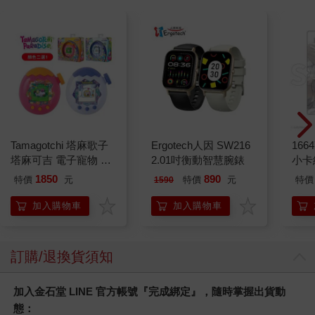
Tamagotchi 塔麻歌子
Ergotech人因 SW216
1664
塔麻可吉 電子寵物 樂
2.01吋衡動智慧腕錶
小卡
園系列（熱帶橙果／極
1850
890
特價
元
特價
元
特價
1590
地冰雪）
加入購物車
加入購物車
訂購/退換貨須知
加入金石堂 LINE 官方帳號『完成綁定』，隨時掌握出貨動
態：