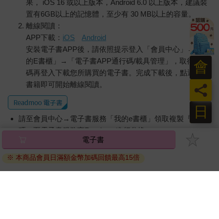
果， iOS 16 或以上版本，Android 6.0 以上版本，建議裝
置有6GB以上的記憶體，至少有 30 MB以上的容量。
離線閱讀：
APP下載：
iOS
Android
安裝電子書APP後，請依照提示登入「會員中心」→「我
的E書櫃」→「電子書APP通行碼/載具管理」，取得通行
會
碼再登入下載您所購買的電子書。完成下載後，點選任一
書籍即可開始離線閱讀。
員
日
請至會員中心→電子書服務「我的e書櫃」領取複製『兌換
碼』至電子書服務商Readmoo進行兌換。
電子書
退換貨須知：
※ 本商品會員日滿額金幣加碼回饋最高15倍
因版權保護，您在金石堂所購買的電子書僅能以金石堂專屬
的閱讀軟體開啟閱讀，無法以其他閱讀器或直接下載檔案。
依據「消費者保護法」第19條及行政院消費者保護處公告之
「通訊交易解除權合理例外情事適用準則」，非以有形媒介
提供之數位內容或一經提供即為完成之線上服務，經消費者
事先同意始提供。（如：電子書、電子雜誌、下載版軟體、