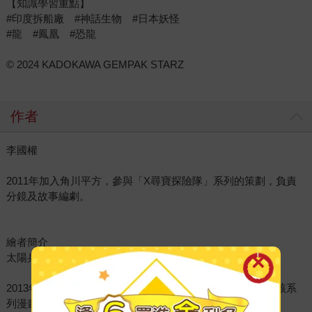
【知識學習重點】
#印度拆船廠 #神話生物 #日本妖怪
#龍 #鳳凰 #恐龍
© 2024 KADOKAWA GEMPAK STARZ
作者
李國權
2011年加入角川平方，參與「X尋寶探險隊」系列的策劃，負責
分鏡及故事編劇。
繪者簡介
太陽兵團
2013年因「X尋寶探險隊」系列而組成的漫畫工作室，負責該系
列漫畫的草稿、下墨、人物造型、背景、插圖等工作。