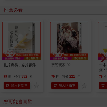
推薦必看
刪掉容易，忘掉很難
叛逆玩家 02
一本
症：
開大
332
221
79
折
特價
元
79
折
特價
元
79
折
人也
的3
加入購物車
加入購物車
您可能會喜歡