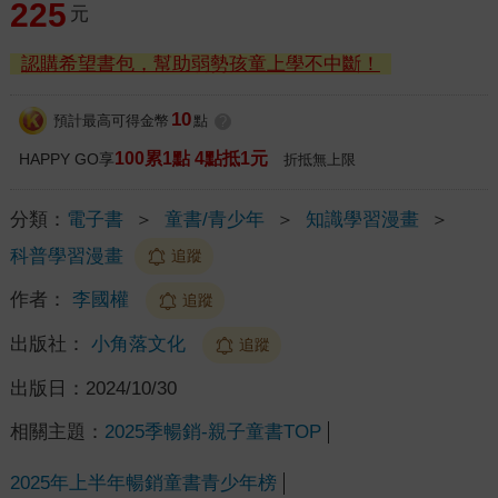
225
元
認購希望書包，幫助弱勢孩童上學不中斷！
10
預計最高可得金幣
點
?
100累1點 4點抵1元
HAPPY GO享
折抵無上限
分類：
電子書
＞
童書/青少年
＞
知識學習漫畫
＞
科普學習漫畫
追蹤
作者：
李國權
追蹤
出版社：
小角落文化
追蹤
出版日：
2024/10/30
相關主題：
2025季暢銷-親子童書TOP
2025年上半年暢銷童書青少年榜