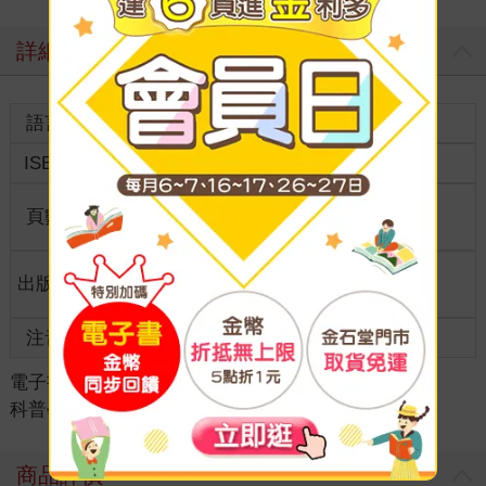
詳細資料
語言
中文繁體
裝訂
ISBN
9786267546024
分級
普通級
商品規
頁數
164
16.5*23*0
格
適讀年
出版地
台灣
11~15歲適讀
齡
注音
級別
電子書
＞
童書/青少年
＞
知識學習漫畫
＞
科普學習漫畫
商品評價