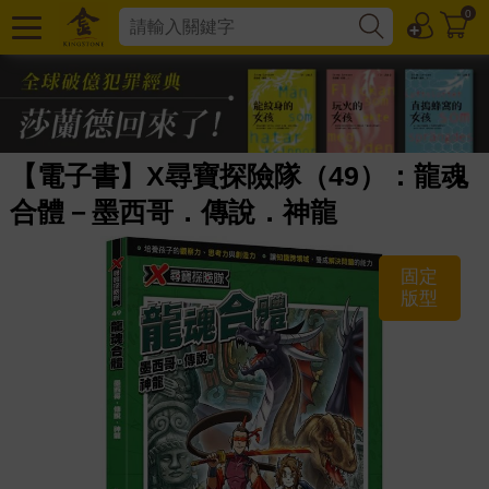
0
【電子書】X尋寶探險隊（49）：龍魂
合體－墨西哥．傳說．神龍
固定
版型