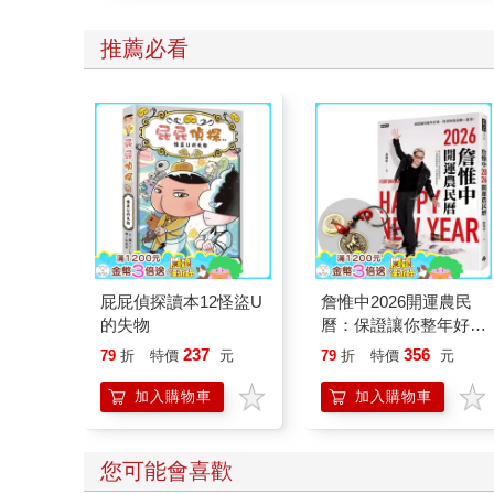
推薦必看
屁屁偵探讀本12怪盜U
詹惟中2026開運農民
的失物
曆：保證讓你整年好
運、財源快馬加鞭一直
237
356
79
折
特價
元
79
折
特價
元
來！【首刷限量馬上有
錢五帝錢吊飾】
加入購物車
加入購物車
您可能會喜歡