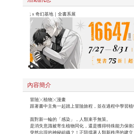
春光ｘ奇幻基地｜全書系展
內容簡介
冒險╳植物╳漫畫
跟著書中主角一起踏上冒險旅程，並在過程中學習植
面對新一輪的「感染」，人類束手無策。
是消失意識被寄生植物同化，還是獲得特殊能力保衛
突然出現的神秘組織？！正阻擋著人類新秩序的建立