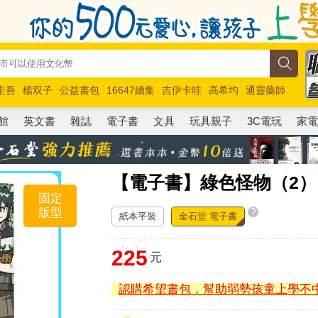
圭吾
楊双子
公益書包
16647續集
吉伊卡哇
高希均
通靈藥師
路邊攤新作
馬斯克
玩具總動員5
超慢跑
館
英文書
雜誌
電子書
文具
玩具親子
3C電玩
家
【電子書】綠色怪物（2
固定
版型
?
紙本平裝
金石堂 電子書
225
元
認購希望書包，幫助弱勢孩童上學不