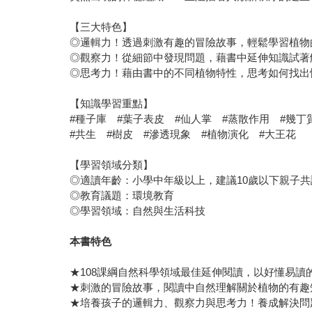
【三大特色】
◎邏輯力！透過刺激有趣的冒險故事，輕鬆學習植物
◎觀察力！從細節中發現問題，藉書中延伸知識試著
◎思考力！藉由書中的不同植物特性，思考如何找出
【知識學習重點】
#種子庫 #葉子表皮 #仙人掌 #蒸散作用 #幾丁
#共生 #樹皮 #滲透現象 #植物演化 #大王花
【學習領域分類】
◎適讀年齡：小學中年級以上，建議10歲以下親子
◎教育議題：環境教育
◎學習領域：自然與生活科技
本書特色
★108課綱自然科學領域最佳延伸閱讀，以好懂易讀
★刺激的冒險故事，閱讀中自然理解關於植物的有趣
★培養孩子的邏輯力、觀察力與思考力！養成解決問