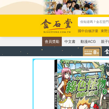
國中自修評量
東野
唯紅花綻放
奧德賽
會員獎勵
中文書
動漫ACG
親子