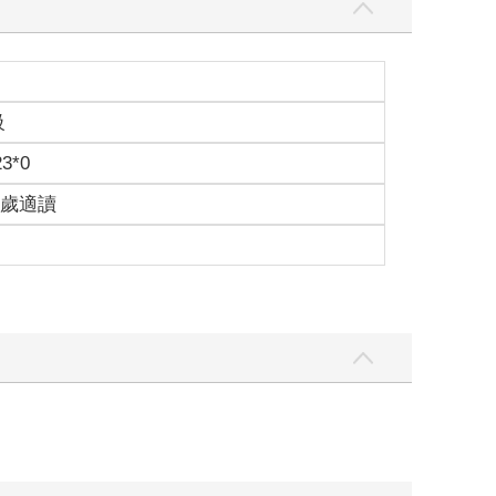
級
23*0
15歲適讀