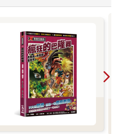
「
一本
是先