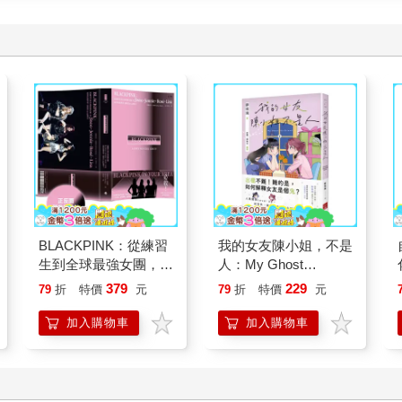
BLACKPINK：從練習
我的女友陳小姐，不是
生到全球最強女團，看
人：My Ghost
Jisoo、Jennie、
Girlfriend 2
379
229
79
折
特價
元
79
折
特價
元
Ros?、Lisa 如何征服
世界，創造K-pop傳
加入購物車
加入購物車
奇！