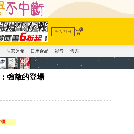
0
登入/註冊
電
居家休閒
日用食品
影音
售票
）：強敵的登場
中斷！