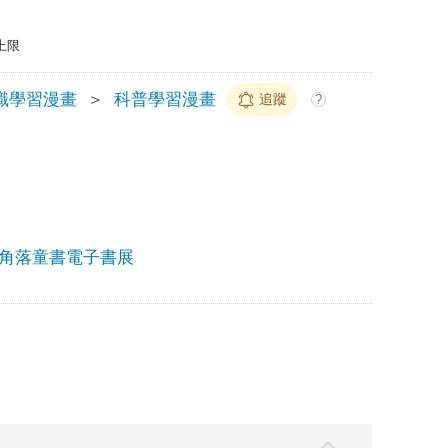
上限
識學習漫畫
＞
科普學習漫畫
追蹤
?
角落童書電子書展