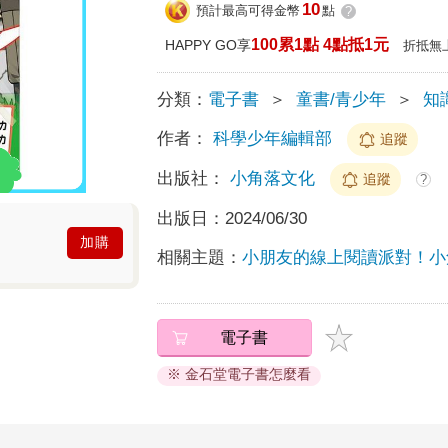
10
預計最高可得金幣
點
?
100累1點 4點抵1元
HAPPY GO享
折抵無
分類：
電子書
＞
童書/青少年
＞
知
作者：
科學少年編輯部
追蹤
出版社：
小角落文化
追蹤
?
出版日：
2024/06/30
加購
相關主題：
小朋友的線上閱讀派對！小
電子書
※ 金石堂電子書怎麼看