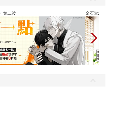
吃一點〉第二波
金石堂2026海