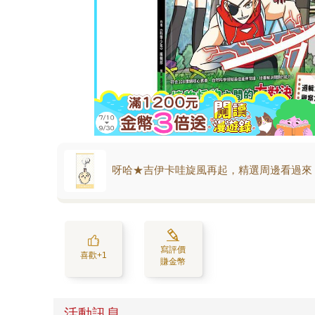
呀哈★吉伊卡哇旋風再起，精選周邊看過來
寫評價
喜歡+1
賺金幣
活動訊息