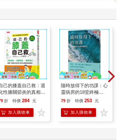
自己的膝蓋自己救：退
隨時放得下的功課：心
武則天
化性膝關節炎的真相
靈病房的18堂終極學
決心，
【暢銷增訂版】
分
【作者
284
253
79
折
特價
元
79
折
特價
元
79
折
加入購物車
加入購物車
加