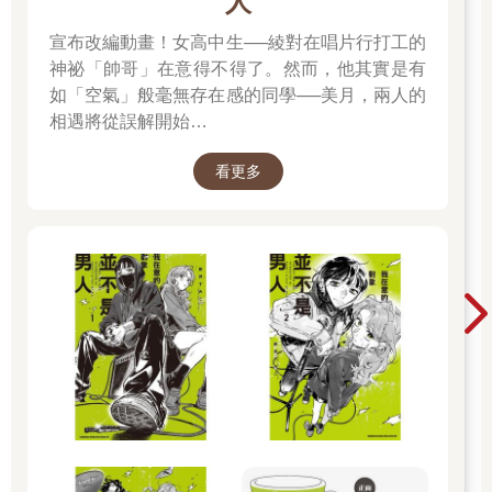
人
「這下回到宮裡，所有的僕人們都要遭殃了。」
「……」
宣布改編動畫！女高中生──綾對在唱片行打工的
「更別說如果父親、母親和大哥看到的話……」Anil公主一一列出
神祕「帥哥」在意得不得了。然而，他其實是有
Prik的主人們。
如「空氣」般毫無存在感的同學──美月，兩人的
「在下怕了，拜託殿下別懲罰在下。」眼看Prik止不住發抖，公
相遇將從誤解開始…
主便停止欺負她最親近的僕人。
「不然先去粉蓮宮處理傷口好嗎？」最後公主替Prik提出了解
看更多
方。
「真是個明智的決定啊殿下！」Prik開心地加倍努力討公主歡
心。
「謝謝讚美。」公主反諷道，但Prik看似沒聽懂言外之意，因為
現在她正忙著轉身撿拾那堆四散在空地的果實。
「扶我起來一下，不要只顧著撿果實。」Anil公主艱辛地試圖撐起
身子。「擔心我一下好嗎！」
「來了來了，哎呦！我這是遭了什麼罪，要撿果實還要抱小
孩。」
「有本事就真的把我抱起來呀！」Prik每次都愛頂嘴，公主只好
邊笑邊下達指令。
如果旁邊有人Prik絕對不敢這樣回嘴，因為她怕會被鞭打或逐出
家門，唯獨單獨和公主在一起時才敢，因為她知道公主也喜歡跟