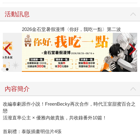
活動訊息
2026金石堂暑假漫博〈你好，我吃一點〉第二波
金
內容簡介
改編泰劇原作小說！FreenBecky再次合作，時代王室甜蜜百合之
戀
活潑直率公主 × 優雅內斂貴族，共收錄番外10篇！
首刷禮：泰版插畫明信片4張