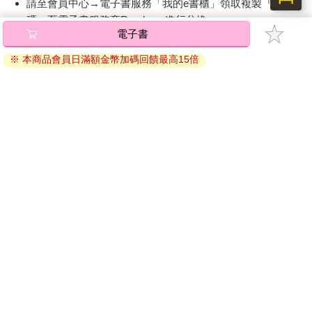
請至會員中心→電子書服務「我的e書櫃」領取複製『兌換
「Prik駕到～」
碼』至電子書服務商Readmoo進行兌換。
Prik從老遠就扯著嗓門道，一邊抱著醫藥箱跑了過來。至於Koi姨
電子書
眼看Pin小姐此刻恐怕沒心情繼續做燒賣，便不打算跟過來了。
退換貨須知：
「是喔～？」Anil公主夾著笑聲諷刺道。
※ 本商品會員日滿額金幣加碼回饋最高15倍
因版權保護，您在金石堂所購買的電子書僅能以金石堂專屬
「Prik老是目無尊長，真該打！」Pin小姐不滿地說。
的閱讀軟體開啟閱讀，無法以其他閱讀器或直接下載檔案。
「應該要用浸過鹽水的鞭子抽！」Anil在一旁幫腔，嘴角露出了一
依據「消費者保護法」第19條及行政院消費者保護處公告之
抹狡猾的微笑。
「通訊交易解除權合理例外情事適用準則」，非以有形媒介
「真是個好主意啊！」Prik刻意向主人鞠躬。
提供之數位內容或一經提供即為完成之線上服務，經消費者
「若Prik再一直胡鬧，小心被打到失血過多而死。」Pin小姐不耐
事先同意始提供。（如：電子書、電子雜誌、下載版軟體、
煩地又睨了Anil公主一眼，但雙手卻忙著輕輕地幫對方清潔膝蓋的
虛擬商品…等），
不受「網購服務需提供七日鑑賞期」的限
傷口，接著擦上消毒藥水，最後再蓋上乾淨的白布。
制
。為維護您的權益，建議您先使用「試閱」功能後再付款
「好一點了嗎，殿下？」Pin小姐抬頭看著Anil公主的臉龐，擔心
購買。
剛擦藥的傷口會讓她感到刺痛，然而對方卻含著笑容。
「Pin小姐停止抱怨後我就好很多了。」
「……」
Anil公主的回答讓Pin小姐瞪大雙眼，若現在只有她們兩人，公主
早就被狠狠教訓一頓了。
「說得好！」
「Prik！夠了！」Pin小姐瞪了她一眼，誰叫這個僕人整天沒大沒
小的。