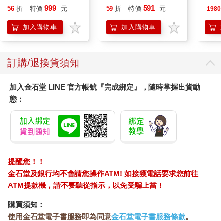
人更令人畏懼。
平煎鍋30cm
450公克-10包組
曼百
999
591
56
折
特價
元
59
折
特價
元
1980
器/
「Anil公主也真是的，只顧著在一旁陪笑。」Pin小姐轉頭看向Anil
ER60
公主。
加入購物車
加入購物車
「不笑怎麼行呢，如同Prik說的，我真的想當一隻猴子呀。」Anil
公主一副不在乎的樣子，但Pin小姐依舊神色凝重，使她不滿地噘
起嘴。
訂購/退換貨須知
然而話雖如此，Pin小姐仍憂心忡忡地看著對方流著血的膝蓋。
「待會兒我幫您包紮傷口。」Pin小姐掛著慍怒的神情，但聲音變
加入金石堂 LINE 官方帳號『完成綁定』，隨時掌握出貨動
得稍微輕柔了點。
態：
「Prik，我把藥箱放在宮裡，請Koi姨帶你去拿。」Pin小姐轉頭吩
咐Koi姨。
「遵命！」
Pin小姐望著兩人離去的背影，直到確認他們進到屋子裡，才回頭
用冷冽的眼神盯著Anil公主。
「Anil真是太不守規矩了。」
提醒您！！
「哪有不守規矩呀？我只是想吃大顆的蒲桃果。」
金石堂及銀行均不會請您操作ATM! 如接獲電話要求您前往
剛認識彼此的時候，每當只有兩人獨處時，Anil公主總是努力說服
ATM提款機，請不要聽從指示，以免受騙上當！
對方不要對她使用尊稱，也不需使用皇家用語，因為她認為「友
人之間莫如此言辭」，於是久而久之便成為了專屬她們的不成文
購買須知：
規定。
使用金石堂電子書服務即為同意
金石堂電子書服務條款
。