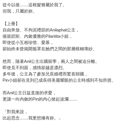
從今以後……這根髮簪屬於我了。
但我，只屬於妳。
【上冊】
自由奔放、不拘泥禮節的Anilaphat公主，
循規蹈矩、內斂優雅的Pilantita小姐，
即使從小互相珍惜、愛慕，
卻始終未曾揭開籠罩在她們之間的那層模糊薄紗。
然而，隨著Anil公主出國留學，兩人之間被迫分離。
即使見不到面，感情卻越是濃烈。
多年後，公主為了參加兄長婚禮而驚喜歸國，
Pin小姐卻在見到已成長得美麗耀眼的公主時感到不知所措。
而Anil公主日益直接的求愛，
更讓一向內斂的Pin的內心掀起波瀾……
「對我來說，
比起思念……我更想擁有妳。」