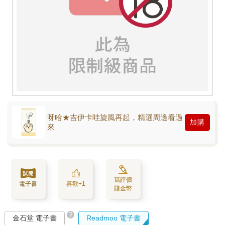
呀哈★吉伊卡哇旋風再起，精選周邊看過
加購
來
寫評價
電子書
喜歡+1
賺金幣
?
金石堂 電子書
Readmoo 電子書