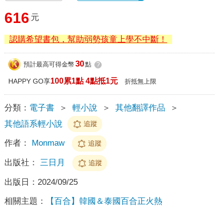
616
元
認購希望書包，幫助弱勢孩童上學不中斷！
30
預計最高可得金幣
點
?
100累1點 4點抵1元
HAPPY GO享
折抵無上限
分類：
電子書
＞
輕小說
＞
其他翻譯作品
＞
其他語系輕小說
追蹤
作者：
Monmaw
追蹤
出版社：
三日月
追蹤
出版日：
2024/09/25
相關主題：
【百合】韓國＆泰國百合正火熱