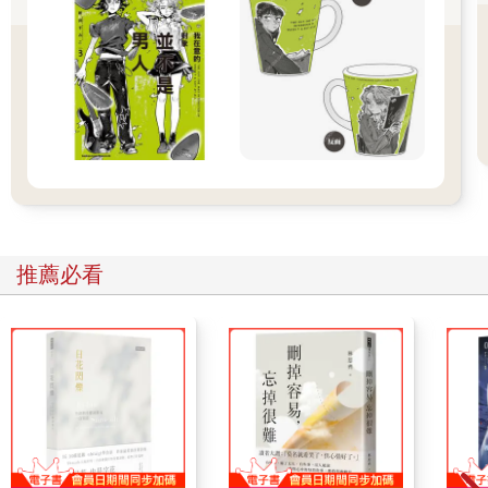
她鬥嘴。
公主從不把Prik當僕人對待，而是把她視為形影不離的好友。
從起床到睡前，公主第一個找的人都是Prik，每天的例行公事就
是放學後趕緊換衣服，接著到廚房找Prik。
為什麼Anil公主身邊一定要跟著Prik呢？當然是因為有她在，她們
就能每天都做一些不守規矩的事，包含偷吃廚房裡由主廚Paen姨
所管的零食，例如架上那些罐子裡的米餅，以及故意扮鬼嚇廚娘
和守衛，把他們都嚇到生病發燒了。顯然家裡除了公主和Prik，
沒有其他人敢這樣為非作歹。
更別提爬樹摘果實這件事，已經數不清是第幾次了，他們總是挑
最大棵的樹，在果實結得最茂盛的時節去摘採，然而這些樹是
Khunpra Chom先生特地細心照料，為了讓沙德來花園散步時觀賞
推薦必看
用的。若被Anil公主和Prik知道沙德最喜歡哪棵樹，它就會變成下
一個攻擊的目標，而今天這棵肯氏蒲桃就是本次的受害者。
「走慢點，公主殿下。」
Prik攙扶著Anil公主走向粉蓮宮，這座雙層的木造淺黃色宮殿外型
樸素，因宮前有座蓮池潭而得名，目前是Padmika夫人的住處。
Padmika夫人雖是遠親，但和Sawetawarit家族交情良好，因為她
的父親和Anil公主的父親是堂兄弟關係。Padmika夫人的父親娶了
非常多妻子，因此家中有許多兄弟姊妹。
直到某天，沙德的母親蒙Klai由於家裡只有男嬰，且覺得Padmika