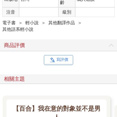
齡
來，因為摔下來的人正是Sawetawarit家族的小女兒，而Prik從出
生以來便一直依靠這個家族維生。
注音
級別
「完了，完了，完了。」Prik大叫，聲音大到幾乎能傳到千里之
外。
電子書
＞
輕小說
＞
其他翻譯作品
＞
「我還活著，只是膝蓋擦傷而已。」受傷的人還有心情開玩笑。
其他語系輕小說
「殿下不會有事，但在下肯定要被處斷頭刑了。」Prik焦急萬分
的樣子不禁使公主笑了出來。
商品評價
「別再笑了，在下的背恐怕要被鞭子打到皮開肉綻了。」
「話說，妳剛剛說的Khunpra Chom先生去哪了呀？」
「呃……請公主殿下原諒在下。」Prik變得更加焦躁不安，「關
寫評價
於Khunpra Chom先生，在下是騙您的。」
「故意耍我啊Prik。」公主故意裝出嚴厲的語氣。
「……」
相關主題
「其他事不騙偏偏拿Khunpra Chom先生來騙我，妳也知道比起父
親我更怕他。」
「事情都過了，殿下就別再計較了好嗎？」嘴上爭執不休，但
Prik卻雙手合十，像是在默默乞求原諒。雖然她很愛主人，但此
刻更怕被賜死。
【百合】我在意的對象並不是男
「哼，但我的膝蓋都擦出血了，怎麼能不計較？」看到Prik全身
顫抖地像隻剛出生的雛鳥，Anil公主不禁露出了勝利的微笑。