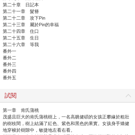
第二十章 日記本
第二十一章 髮簪
第二十二章 攻下Pin
第二十三章 屬於Pin的幸福
第二十四章 住口
第二十五章 生日
第二十六章 等我
番外一
番外二
番外三
番外四
番外五
試閱
第一章 肯氏蒲桃
茂盛且巨大的肯氏蒲桃樹上，一名高䠷健碩的女孩正攀緣於粗壯
的樹枝間，樹上結滿了紅色、紫色和黑色的果實。女孩身手矯健
地穿梭於樹隙中，敏捷地左看右看。