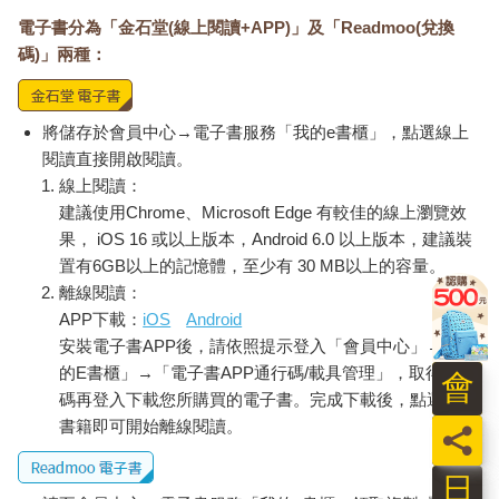
起初一向循規蹈矩的Pin小姐仍無法輕易適應，但Anil公主個性固
執，只要不和她的意，就算費盡九牛二虎之力也要讓對方照做，
電子書分為「金石堂(線上閱讀+APP)」及「Readmoo(兌換
然而雖然Pin小姐答應了，但偶爾還是會不小心說出皇家尊稱，以
碼)」兩種：
致她們的對話聽起來很奇怪、很不自然。
「不管啦，誰叫您要那樣爬樹。」
「我也不知道是誰叫我爬的……我只知道要分一些給妳吃。」
將儲存於會員中心→電子書服務「我的e書櫃」，點選線上
Anil公主微笑著道，嘴角兩側浮現出明顯的酒窩，看起來特別可愛
閱讀直接開啟閱讀。
迷人。
線上閱讀：
對方胡亂盤起的頭髮，清純的臉蛋上滲出大滴的汗水，全身還搞
建議使用Chrome、Microsoft Edge 有較佳的線上瀏覽效
得髒兮兮的，不禁使Pin小姐看了搖頭長嘆，她將公主頭上的枯葉
果， iOS 16 或以上版本，Android 6.0 以上版本，建議裝
取下後嘟囔道：
置有6GB以上的記憶體，至少有 30 MB以上的容量。
「妳什麼時候說過想吃蒲桃果了？分明就是自己想搗蛋而已吧！
離線閱讀：
我猜一定是有人說沙德最近特別中意那顆盛開的蒲桃樹，還下令
APP下載：
iOS
Android
讓Khunpra Chom先生好好照料，不讓任何僕人偷摘，Anil才會想
要去摘對吧，莫非……」
安裝電子書APP後，請依照提示登入「會員中心」→「我
Pin小姐邊說邊輕柔地用嬌小的手將Anil公主頭上的塵土拂去。
的E書櫃」→「電子書APP通行碼/載具管理」，取得通行
會
「知不知道沒有任何僕人敢這樣違逆老爺？除了老爺的那位小女
碼再登入下載您所購買的電子書。完成下載後，點選任一
兒例外，從小就到處偷家裡的東西。」
書籍即可開始離線閱讀。
員
Anil公主不再頂嘴了，只是不停地咯咯笑，一邊在心裡想著：
大家都說Pilanthita小姐不太講話，可說是個惜字如金的人，怎麼
日
現在完全沒意識到自己正嘮叨不休呢！