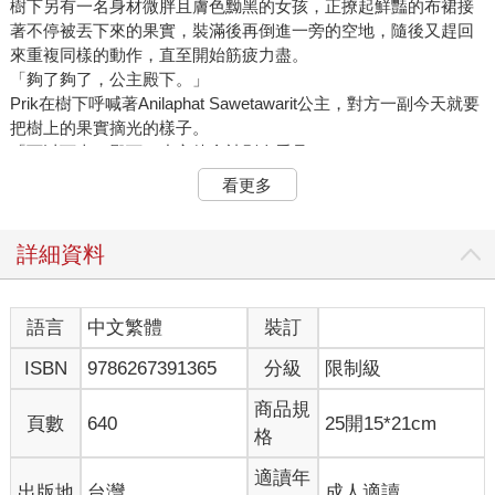
樹下另有一名身材微胖且膚色黝黑的女孩，正撩起鮮豔的布裙接
著不停被丟下來的果實，裝滿後再倒進一旁的空地，隨後又趕回
來重複同樣的動作，直至開始筋疲力盡。
「夠了夠了，公主殿下。」
Prik在樹下呼喊著Anilaphat Sawetawarit公主，對方一副今天就要
把樹上的果實摘光的樣子。
「可以下來了殿下，小心待會被別人看見了。」
「我正玩得開心呢Prik，沒有人會看到啦！」
看更多
樹上傳來清脆的聲音，連同掉下一串飽滿的鮮紅色果實。
「誰說沒有，您看！Khunpra Chom先生在那裡來回踱步啊殿
下。」
詳細資料
Prik不得不提及Khunpra Chom先生，因為他是 沙德的親信，負責
管理Sawetawarit家族的大小事，且有權懲處家裡的僕人們。
Khunpra Chom先生的身形如同巨人般魁武，深褐色的皮膚因日曬
語言
中文繁體
裝訂
過多而顯得粗糙，臉龐被一片凌亂的鬍子所覆蓋，那道犀利的眼
ISBN
9786267391365
分級
限制級
神總是令人感到畏懼。
別說只有僕人們會怕了，連公主出來玩都得躲避他的視線。
商品規
「Anil公主快下來吧，Khunpra Chom先生走過來這邊了！」Prik
頁數
640
25開15*21cm
格
緊張地催促道。
啪!!!
適讀年
出版地
台灣
成人適讀
少女從樹上跌落，在空地上呈現滑稽的姿勢，但Prik完全笑不出