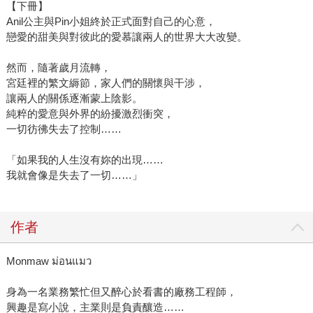
【下冊】
Anil公主與Pin小姐終於正式面對自己的心意，
戀愛的甜美與對彼此的愛慕讓兩人的世界大大改變。
然而，隨著歲月流轉，
宮廷裡的繁文縟節，家人們的關懷與干涉，
讓兩人的關係逐漸蒙上陰影。
純粹的愛意與外界的紛擾激烈衝突，
一切彷彿失去了控制……
「如果我的人生沒有妳的出現……
我就會像是失去了一切……」
作者
Monmaw ม่อนแมว
身為一名業務繁忙但又醉心於看書的廠務工程師，
興趣是寫小說，主業則是負責釀造……