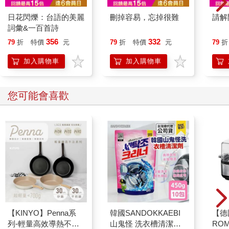
夫人十分可愛，便在她年紀還小時收養回家，所以Padmika夫人
日花閃爍：台語的美麗
刪掉容易，忘掉很難
請解
和Anil公主的父親可說是形同一起長大的兄妹。
詞彙&一百首詩
Padmika夫人小時候一直在央宮服侍庶公主，但公主去世後，蒙
356
332
79
折
特價
元
79
折
特價
元
79
折
Klai便依照Padmika夫人的心願賜給她一塊Sawetawarit家的土
地，並建造一棟小小的寢殿。
加入購物車
加入購物車
Padmika夫人獨自和一些僕人們住在蓮花宮，直到兩年後領養了
探差Piya的獨生女 蒙拉差翁Pilanthita，因為她的父母皆死於沉船
的意外中。
您可能會喜歡
蒙拉差翁Pilanthita Kasidit，或稱Pin小姐，長得亭亭玉立、婉約多
姿，只是個性有點羞澀含蓄，尤其在Padmika夫人嚴厲的管教下
更是如此，與同年紀的小孩相比，Pilanthita小姐顯得格外寡言少
語，和Anil公主的個性簡直有如天壤之別。
「Anil公主怎麼了？為何走路一拐一拐的？」Pilanthita小姐問道，
她與Koi姨和其他廚娘們正在池邊的涼亭下做燒賣，看見Prik攙扶
著Anil公主走來，清秀的臉蛋頓時充滿了擔憂。
「殿下從樹上摔下來了。」Prik忍不住向Pin小姐告狀。「殿下像
隻猴子般在樹上盪來盪去！」
「Prik!!!」Pin小姐嚴肅地道，明澈的雙眼正散發出冷峻的眼神。
「注意妳的言詞。」
【KINYO】Penna系
韓國SANDOKKAEBI
【德
Prik瞬間低頭縮起下巴，Pin小姐生氣時，那雙眼睛比Padmika夫
列-輕量高效導熱不沾
山鬼怪 洗衣槽清潔劑
RO