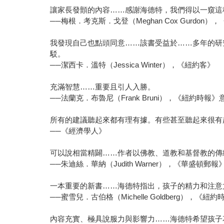
讓家長發顫的內容……感謝海德特，我們得以一窺這
──梅根．考克斯．戈登（Meghan Cox Gurdo
我發現自己也點頭同意……該書受益於……多年的研
駁。
──潔西卡．溫特（Jessica Winter），《紐約客》
充滿智慧……重要且引人入勝。
──法蘭克．布魯尼（Frank Bruni），《紐約時報》
所有的建議聽起來都有理有據。有些甚至聽起來很有
──《經濟學人》
可以說相當精闢……作者以佛教、道教和基督教的傳
──朱迪絲．華納（Judith Warner），《華盛頓郵報
一本重要的新書……海德特指出，孩子的精力和注意
──蜜雪兒．古伯格（Michelle Goldberg），《
內容充實、極具說服力與影響力……海德特希望孩子