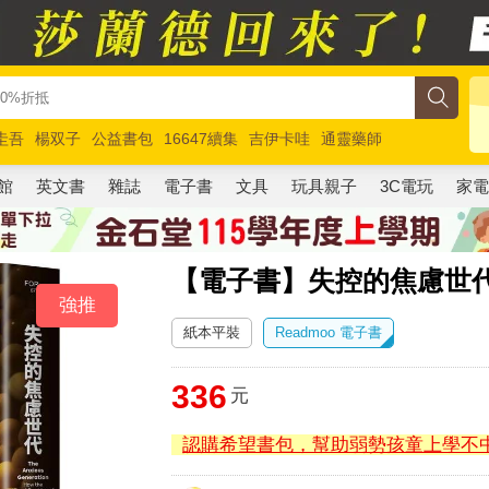
圭吾
楊双子
公益書包
16647續集
吉伊卡哇
通靈藥師
路邊攤新作
馬斯克
玩具總動員5
超慢跑
館
英文書
雜誌
電子書
文具
玩具親子
3C電玩
家
【電子書】失控的焦慮世
強推
紙本平裝
Readmoo 電子書
336
元
認購希望書包，幫助弱勢孩童上學不