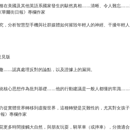
種在美國及其他英語系國家發生的駭然真相……清晰、令人難忘……
n），《華爾街日報》專欄作家
究，分析智慧型手機與社群媒體如何摧毀年輕人的神經、干擾年輕人
意見版
趣……認真處理反對的論點，以及證據上的漏洞。
統核心思想作為批判基礎……他的行動建議是一般人都懂的常識……
》
力從實體世界轉移到虛擬世界，這種轉變是災難性的，尤其對女孩子
紐約時報》專欄作家
花更多時間接觸大自然，與朋友玩耍，騎單車（或摔車），分擔適合