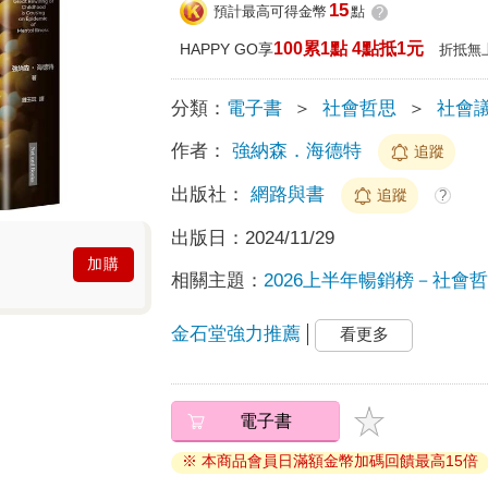
15
預計最高可得金幣
點
?
100累1點 4點抵1元
HAPPY GO享
折抵無
分類：
電子書
＞
社會哲思
＞
社會
作者：
強納森．海德特
追蹤
出版社：
網路與書
追蹤
?
出版日：
2024/11/29
加購
相關主題：
2026上半年暢銷榜－社會哲思
金石堂強力推薦
看更多
電子書
※ 本商品會員日滿額金幣加碼回饋最高15倍