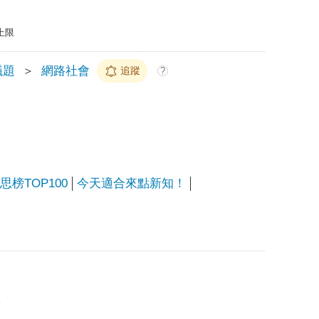
上限
議題
＞
網路社會
追蹤
?
榜TOP100
今天適合來點新知！