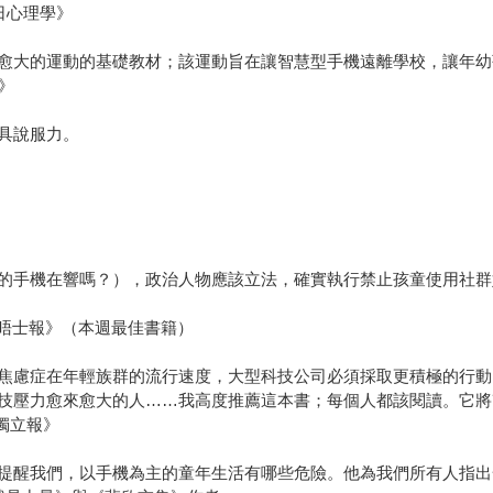
《今日心理學》
愈大的運動的基礎教材；該運動旨在讓智慧型手機遠離學校，讓年幼
報》
具說服力。
》
的手機在響嗎？），政治人物應該立法，確實執行禁止孩童使用社群
國《泰晤士報》（本週最佳書籍）
焦慮症在年輕族群的流行速度，大型科技公司必須採取更積極的行動
技壓力愈來愈大的人……我高度推薦這本書；每個人都該閱讀。它將
蘭獨立報》
提醒我們，以手機為主的童年生活有哪些危險。他為我們所有人指出