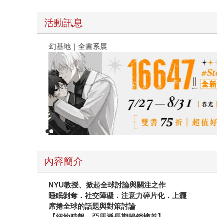
活動訊息
春光ｘ奇幻基地｜全書系展
內容簡介
NYU教授、掀起全球討論與關注之作
睡眠剝奪．社交障礙．注意力碎片化．上癮
席捲全球的話題與對策討論
【紐約時報、亞馬遜長期暢銷榜首】