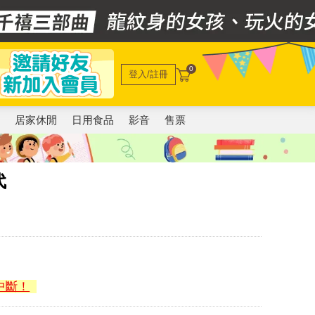
0
登入/註冊
電
居家休閒
日用食品
影音
售票
代
中斷！