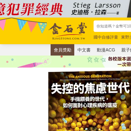
國中自修評量
東野
唯紅花綻放
奧德賽
會員獎勵
中文書
動漫ACG
親子