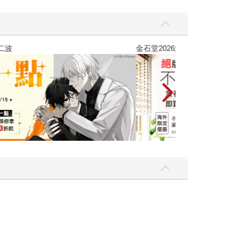
吃一點〉第二波
金石堂2026海