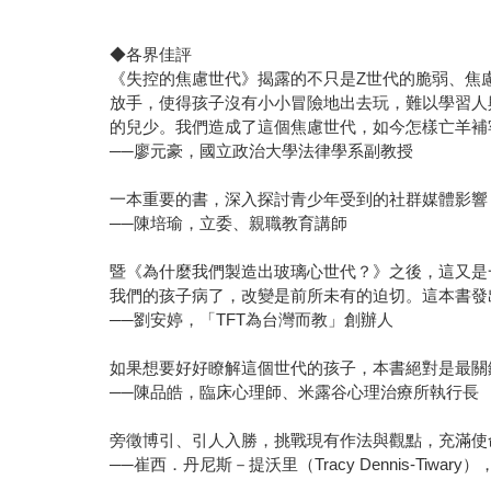
◆各界佳評
《失控的焦慮世代》揭露的不只是Z世代的脆弱、焦
放手，使得孩子沒有小小冒險地出去玩，難以學習人
的兒少。我們造成了這個焦慮世代，如今怎樣亡羊補
──廖元豪，國立政治大學法律學系副教授
一本重要的書，深入探討青少年受到的社群媒體影響
──陳培瑜，立委、親職教育講師
暨《為什麼我們製造出玻璃心世代？》之後，這又是
我們的孩子病了，改變是前所未有的迫切。這本書發
──劉安婷，「TFT為台灣而教」創辦人
如果想要好好瞭解這個世代的孩子，本書絕對是最關
──陳品皓，臨床心理師、米露谷心理治療所執行長
旁徵博引、引人入勝，挑戰現有作法與觀點，充滿使
──崔西．丹尼斯－提沃里（Tracy Dennis-Tiwa