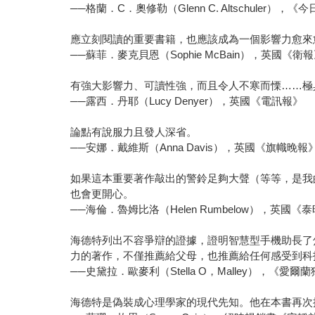
──格蘭．C．奧修勒（Glenn C. Altschuler），
應立刻閱讀的重要書籍，也應該成為一個影響力愈來
──蘇菲．麥克貝恩（Sophie McBain），英國《衛
有強大影響力、可讀性強，而且令人不寒而慄……極
──露西．丹耶（Lucy Denyer），英國《電訊報》
論點有說服力且發人深省。
──安娜．戴維斯（Anna Davis），英國《旗幟晚報
如果這本重要著作敲出的警鈴足夠大聲（等等，是我
也會更開心。
──海倫．魯姆比洛（Helen Rumbelow），英
海德特列出不容爭辯的證據，證明智慧型手機助長了
力的著作，不僅推薦給父母，也推薦給任何感受到科
──史黛拉．歐麥利（Stella O，Malley），《愛爾
海德特是偽裝成心理學家的現代先知。他在本書再次