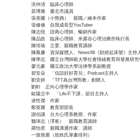
洪仲清 臨床心理師
苗博雅 臺北市議員
張美蘭（小熊媽） 親職／繪本作家
張修修 自我成長型YouTuber
陳志恆 諮商心理師、暢銷作家
陳品皓 臨床心理師、米露谷心理治療所執行長
陳培瑜 立委、親職教育講師
陳鳳馨 資深媒體人、News98《財經起床號》主持
陳學志 國立台灣師範大學社會情緒教育與發展研究
廖元豪 國立政治大學法律學系副教授
碧安朵 「信誼好好育兒」Podcast主持人
劉安婷 「TFT為台灣而教」創辦人
劉軒 正向心理學作家
歐陽立中 「Life不下課」節目主持人
凌性傑 作家
鄭英耀 教育部部長
謝伯讓 台大心理系教授、作家
魏瑋志（澤爸） 親職教育講師
羅怡君 親職溝通作家、講師
一致推薦（按姓氏筆畫排列）