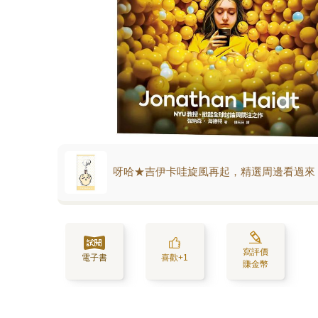
呀哈★吉伊卡哇旋風再起，精選周邊看過來
寫評價
電子書
喜歡+1
賺金幣