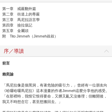
第一章 戒嚴翻外篇
第二章 街道上的尊嚴
第三章 馬尼拉語言學
第四章 撿拉圾記
第五章 金屬頭
附 Tito Jimmeh（Jimmeh叔叔）
序／導讀
前言
賴奕諭
「馬尼拉像是個黑洞，有著危險的吸引力，」曾經有一位朋友向
《哈囉哈囉馬尼拉》這本漫畫的作者Jimmeh這麼分享他的感受。
「在那裡時，我恨它恨得要命，又髒又亂又沒條理；但離開後，
我又不時想念它，甚至想搬回去。」