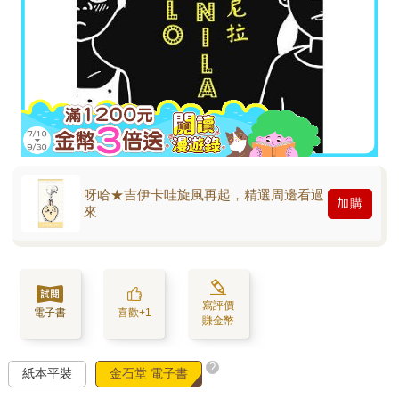
呀哈★吉伊卡哇旋風再起，精選周邊看過
加購
來
寫評價
電子書
喜歡+1
賺金幣
?
紙本平裝
金石堂 電子書