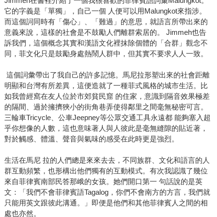
Jimmeh在書裡介紹了一個我很喜歡的菲律賓語詞彙Malungkot。
它的字義是「單獨」，自己一個 人便可以用Malungkot來指涉。
而這個詞同時有「傷心」、「難過」的意思，就語言所帶出來的
意義來說，這樣的社會是不鼓勵人們離群索居的。 Jimmeh也告
訴我們，這個概念其實和漢語文化裡抹除個體的「合群」觀念不
同，菲文化只是鼓勵身處熱鬧人群中，但其實不要求人人一致。
這個詞彙帶出了我自己的許多記憶。馬尼拉形塑出來的社會距離
明顯和台灣有所差異，這便造就了一種菲式風格的城市生活。比
如我曾經窩在友人位於市郊貧民窟 的住家，意識到隔音效果極差
的隔間、過於擁擠狹小的街角巷弄使得鄰里之間毫無秘密可言。
三輪車Tricycle、公車Jeepney等公眾交通工具永遠都 能夠塞入超
乎你想像的人數，這也意味著人與人彼此是毫無縫隙的貼近著，
對於觸感、體溫、聲音與氣味的感受在此時更是強烈。
生活在馬尼 拉的人們總是來來去去，不同族群、文化和語言的人
群互動頻繁，也形構出他們獨有的互動模式。有次我認識了幾位
來自菲律賓南部民答那峨的女孩。她們開口第一 句話說的是英
文：「我們不會菲律賓語Tagalog，你們不會南方的方言，我們就
只能用英文跟彼此溝通。」即便是他們和其他菲律賓人之間的相
處也亦然。