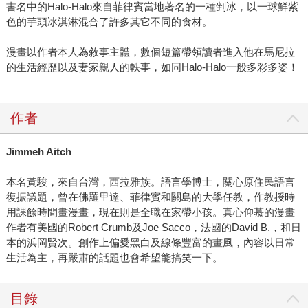
書名中的Halo-Halo來自菲律賓當地著名的一種剉冰，以一球鮮紫
色的芋頭冰淇淋混合了許多其它不同的食材。
漫畫以作者本人為敘事主體，數個短篇帶領讀者進入他在馬尼拉
的生活經歷以及妻家親人的軼事，如同Halo-Halo一般多彩多姿！
作者
Jimmeh Aitch
本名黃駿，來自台灣，西拉雅族。語言學博士，關心原住民語言
復振議題，曾在佛羅里達、菲律賓和關島的大學任教，作教授時
用課餘時間畫漫畫，現在則是全職在家帶小孩。真心仰慕的漫畫
作者有美國的Robert Crumb及Joe Sacco，法國的David B.，和日
本的浜岡賢次。創作上偏愛黑白及線條豐富的畫風，內容以日常
生活為主，再嚴肅的話題也會希望能搞笑一下。
目錄