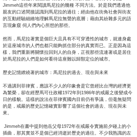
Jimmeh這些年來閱讀馬尼拉的幾種 不同方法。於是我們透過他
親友的口述間接認識到馬尼拉的過往；經由他在街角社會與街友
的互動經驗細緻地理解馬尼拉無聲的底層；藉由其紛雜多元的語
言現象窺 伺人們內心所想的那些。
然而，馬尼拉著實是個巨大且具有不可穿透性的城市，就連身處
於這座城市的人們也都只能夠抓住部分的真實而已。正是因為這
樣，我們重新將關懷拉回到人的自身，正視那些流連著或是居住
於馬尼拉的人們是如何看待這座難以歸類定位的城市。
歷史記憶繚繞著的城市：馬尼拉的過去、現在與未來
不過講到菲律賓，應該不少人的印象會是它曾經比台灣的經濟更
為繁榮，卻在經歷馬可仕政權1972年到1986年的戒嚴之後變成今
日的樣貌。這樣的說法在菲律賓國內目前仍有爭議，但毫無疑問
的是，戒嚴的歷史記憶確實影響了這個社會的過去、現在與未
來。
Jimmeh在書中提到他岳父母1972年在戒嚴令實施前夕碰上的小
插曲，那其實並不是個已經消逝於歷史的過往。不少我熟識的左