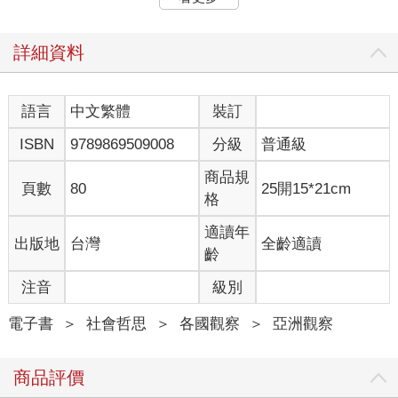
是人口超過兩千萬的菲律賓首 都，包含17座城市與一直轄市，儼
然是個人群與資訊混雜、流動更趨頻繁的全球城市。而作者
Jimmeh則由自身經驗為切入點，使大家得以藉由他的畫筆窺見
詳細資料
其所認識的、異文化脈絡下的馬尼拉。
我們從書名便能夠看得出他的巧思：「哈囉哈囉」在漢語是要我
語言
中文繁體
裝訂
們向馬尼拉打聲招呼的意 思；halo-halo在菲律賓語卻是種將很多
ISBN
9789869509008
分級
普通級
材料攪拌在一起、類似剉冰的甜品。做為一個菲律賓的台灣夫
婿，和曾經在馬尼拉任教的語言學教授，halo- halo這個各種元素
商品規
混雜在一塊的城市形象正是Jimmeh為該座城市所下的註腳。
頁數
80
25開15*21cm
格
「若以貧與富來理解並詮釋在馬尼拉所見到的景況，那麼終究是
適讀年
出版地
台灣
全齡適讀
簡化了問題。」Jimmeh在書中不時這麼的提醒著我們。
齡
《哈囉哈囉馬尼拉》顯然並非要成為一個完備的馬尼拉旅遊指
注音
級別
南，也不會是什麼正經八百的學術研究作品，它所揭示的是
Jimmeh這些年來閱讀馬尼拉的幾種 不同方法。於是我們透過他
電子書
＞
社會哲思
＞
各國觀察
＞
亞洲觀察
親友的口述間接認識到馬尼拉的過往；經由他在街角社會與街友
的互動經驗細緻地理解馬尼拉無聲的底層；藉由其紛雜多元的語
商品評價
言現象窺 伺人們內心所想的那些。