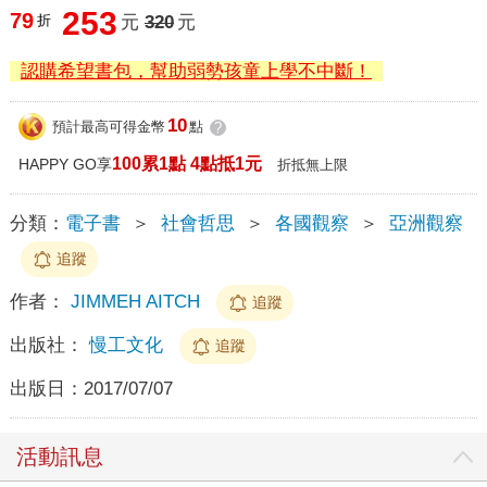
253
79
折
元
320
元
認購希望書包，幫助弱勢孩童上學不中斷！
10
預計最高可得金幣
點
?
100累1點 4點抵1元
HAPPY GO享
折抵無上限
分類：
電子書
＞
社會哲思
＞
各國觀察
＞
亞洲觀察
追蹤
作者：
JIMMEH AITCH
追蹤
出版社：
慢工文化
追蹤
出版日：
2017/07/07
活動訊息