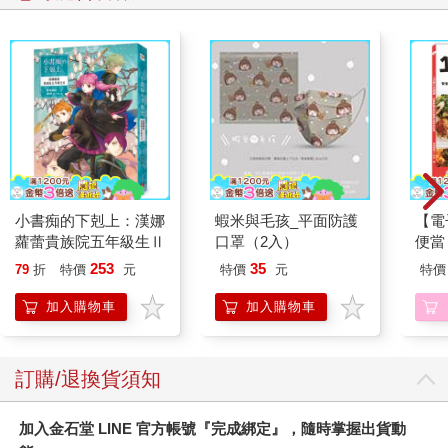
包括移民各自帶來的母語。甚至單單在馬尼拉，光通用語就有英
語、菲律賓語以及兩者混合的Taglish三種。人們顯然相當自在 地
生活於這種異中求同的跨文化及多語言互動狀態。這不僅代表在
馬尼拉就別過於擔心自己跟別人不一樣，也表示生活於這座城市
就得要更敞開心胸來包容不同的人 群文化。
幾年前我在馬尼拉遇見一位比利時妹妹告訴我，馬尼拉是她見過
最黑暗、混亂且不堪的城市。發生在馬尼拉的當然不完全都是美
好的 事，即便這座城市我已經去過許多回，都還是難以預料每次
將會遇見些什麼。但也就是因為這樣，每次走訪馬尼拉總會讓你
小書痴的下剋上：漢娜
蝦米與毛孩_平面防護
【電
多了些不一樣的觀察與感觸。這本《哈囉 哈囉馬尼拉》之所以特
蘿蕾貴族院五年級生Ⅱ
口罩（2入）
便當
別，在於它如實地呈現出Jimmeh這些年來逐漸認識馬尼拉的過程
——不是要你讀完這本書就能夠全盤掌握這城市的一切，而是要
253
35
79
折
特價
元
特價
元
特價
你慢慢 地、一點一點地和他共同體會這菲式風格的城市生活。
加入購物車
加入購物車
作者序
最早看漫畫的記憶是幼 稚園時，在阿嬤家隔壁的小兒科診所有
訂購/退換貨須知
〈歡樂漫畫〉和敖幼祥的〈烏龍院〉，我超愛。國小時每週十元
的零用錢大部份都是存下來買30元的盜版日漫，因為沒有所 謂分
加入金石堂 LINE 官方帳號『完成綁定』，隨時掌握出貨動
級制度所以特別精彩! 小四搬家時所有的漫畫曾被父母裝進垃圾袋