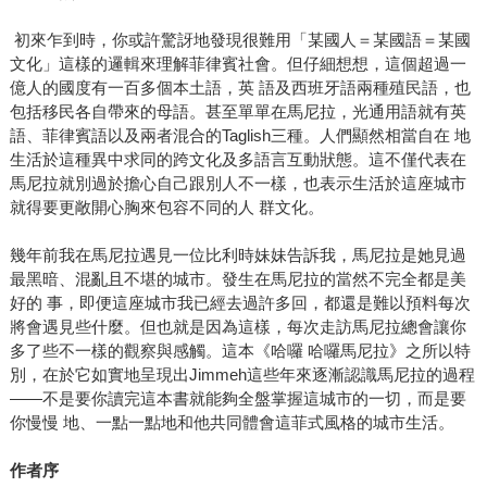
初來乍到時，你或許驚訝地發現很難用「某國人＝某國語＝某國
文化」這樣的邏輯來理解菲律賓社會。但仔細想想，這個超過一
億人的國度有一百多個本土語，英 語及西班牙語兩種殖民語，也
包括移民各自帶來的母語。甚至單單在馬尼拉，光通用語就有英
語、菲律賓語以及兩者混合的Taglish三種。人們顯然相當自在 地
生活於這種異中求同的跨文化及多語言互動狀態。這不僅代表在
馬尼拉就別過於擔心自己跟別人不一樣，也表示生活於這座城市
就得要更敞開心胸來包容不同的人 群文化。
幾年前我在馬尼拉遇見一位比利時妹妹告訴我，馬尼拉是她見過
最黑暗、混亂且不堪的城市。發生在馬尼拉的當然不完全都是美
好的 事，即便這座城市我已經去過許多回，都還是難以預料每次
將會遇見些什麼。但也就是因為這樣，每次走訪馬尼拉總會讓你
多了些不一樣的觀察與感觸。這本《哈囉 哈囉馬尼拉》之所以特
別，在於它如實地呈現出Jimmeh這些年來逐漸認識馬尼拉的過程
——不是要你讀完這本書就能夠全盤掌握這城市的一切，而是要
你慢慢 地、一點一點地和他共同體會這菲式風格的城市生活。
作者序