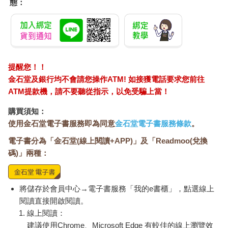
態：
裡拿去丟掉，但是沒關係我再接再勵再存再買。國高中時男生
班，漫畫在play one制度裡的地位絕對不輸A片。總之我年輕時的
志向就是要當漫畫家，不過卻從~來~沒~有~實際畫過任何一篇故
事，真是個浮誇的孩子。
二十末三十初頭時，我在米國讀到Robert Crumb和Joe Sacco的
提醒您！！
漫畫，突然通靈能夠聽見漫畫裡蹼通蹼通的心跳聲，蹼通蹼通的
金石堂及銀行均不會請您操作ATM! 如接獲電話要求您前往
聲音愈來愈響我就起乩了：32歲，拿到(和漫畫完全不相干的)博
ATM提款機，請不要聽從指示，以免受騙上當！
士學位的那年，我開始畫起自己的漫畫 。
購買須知：
33歲那年慢工的社長珮珊在網路上找到了我，她是看上哪一點我
使用金石堂電子書服務即為同意
金石堂電子書服務條款
。
至今也不是很清楚，總之我和她花了5年的時間把這本書完成了。
電子書分為「金石堂(線上閱讀+APP)」及「Readmoo(兌換
短話長說的話〈哈囉哈囉馬尼拉〉就是這樣來的，內容是我在馬
尼拉當了一年大學叫獸時所見所聞的雜七雜八的東西。
碼)」兩種：
你的支持將是我的保力達B，給我明日的氣力，總有一天我也要作
出有心跳聲的漫畫，蹼通蹼通吵翻天帶你上天堂。
將儲存於會員中心→電子書服務「我的e書櫃」，點選線上
閱讀直接開啟閱讀。
端傳媒國際記者周澄報導：theinitium.com/article/20170309-
線上閱讀：
international-HaloHaloManila-JimmehAitch/
建議使用Chrome、Microsoft Edge 有較佳的線上瀏覽效