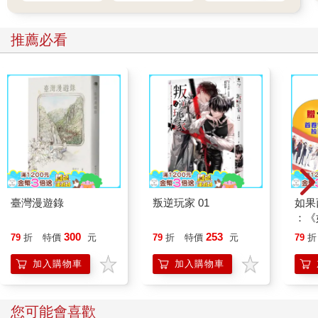
同，菲文化只是鼓勵身處熱鬧人群中，但其實不要求人人一致。
這個詞彙帶出了我自己的許多記憶。馬尼拉形塑出來的社會距離
推薦必看
明顯和台灣有所差異，這便造就了一種菲式風格的城市生活。比
如我曾經窩在友人位於市郊貧民窟 的住家，意識到隔音效果極差
的隔間、過於擁擠狹小的街角巷弄使得鄰里之間毫無秘密可言。
三輪車Tricycle、公車Jeepney等公眾交通工具永遠都 能夠塞入超
乎你想像的人數，這也意味著人與人彼此是毫無縫隙的貼近著，
對於觸感、體溫、聲音與氣味的感受在此時更是強烈。
生活在馬尼 拉的人們總是來來去去，不同族群、文化和語言的人
群互動頻繁，也形構出他們獨有的互動模式。有次我認識了幾位
來自菲律賓南部民答那峨的女孩。她們開口第一 句話說的是英
臺灣漫遊錄
叛逆玩家 01
如果
文：「我們不會菲律賓語Tagalog，你們不會南方的方言，我們就
：《
只能用英文跟彼此溝通。」即便是他們和其他菲律賓人之間的相
喵》
300
253
79
折
特價
元
79
折
特價
元
79
折
處也亦然。
【首
加入購物車
加入購物車
初來乍到時，你或許驚訝地發現很難用「某國人＝某國語＝某國
文化」這樣的邏輯來理解菲律賓社會。但仔細想想，這個超過一
億人的國度有一百多個本土語，英 語及西班牙語兩種殖民語，也
您可能會喜歡