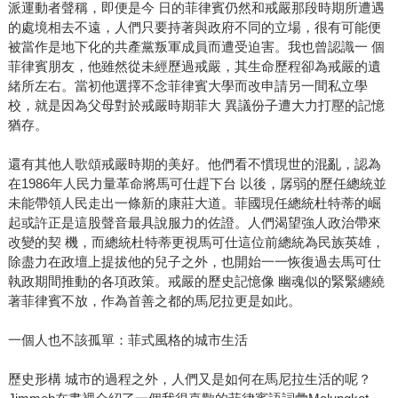
派運動者聲稱，即便是今 日的菲律賓仍然和戒嚴那段時期所遭遇
的處境相去不遠，人們只要持著與政府不同的立場，很有可能便
被當作是地下化的共產黨叛軍成員而遭受迫害。我也曾認識一 個
菲律賓朋友，他雖然從未經歷過戒嚴，其生命歷程卻為戒嚴的遺
緒所左右。當初他選擇不念菲律賓大學而改申請另一間私立學
校，就是因為父母對於戒嚴時期菲大 異議份子遭大力打壓的記憶
猶存。
還有其他人歌頌戒嚴時期的美好。他們看不慣現世的混亂，認為
在1986年人民力量革命將馬可仕趕下台 以後，孱弱的歷任總統並
未能帶領人民走出一條新的康莊大道。菲國現任總統杜特蒂的崛
起或許正是這股聲音最具說服力的佐證。人們渴望強人政治帶來
改變的契 機，而總統杜特蒂更視馬可仕這位前總統為民族英雄，
除盡力在政壇上提拔他的兒子之外，也開始一一恢復過去馬可仕
執政期間推動的各項政策。戒嚴的歷史記憶像 幽魂似的緊緊纏繞
著菲律賓不放，作為首善之都的馬尼拉更是如此。
一個人也不該孤單：菲式風格的城市生活
歷史形構 城市的過程之外，人們又是如何在馬尼拉生活的呢？