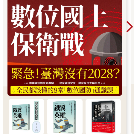
就是因為父母對於戒嚴時期菲大 異議份子遭大力打壓的記憶猶
存。
還有其他人歌頌戒嚴時期的美好。他們看不慣現世的混亂，認為
在1986年人民力量革命將馬可仕趕下台 以後，孱弱的歷任總統並
未能帶領人民走出一條新的康莊大道。菲國現任總統杜特蒂的崛
起或許正是這股聲音最具說服力的佐證。人們渴望強人政治帶來
改變的契 機，而總統杜特蒂更視馬可仕這位前總統為民族英雄，
除盡力在政壇上提拔他的兒子之外，也開始一一恢復過去馬可仕
執政期間推動的各項政策。戒嚴的歷史記憶像 幽魂似的緊緊纏繞
著菲律賓不放，作為首善之都的馬尼拉更是如此。
一個人也不該孤單：菲式風格的城市生活
歷史形構 城市的過程之外，人們又是如何在馬尼拉生活的呢？
Jimmeh在書裡介紹了一個我很喜歡的菲律賓語詞彙Malungkot。
它的字義是「單獨」，自己一個 人便可以用Malungkot來指涉。
而這個詞同時有「傷心」、「難過」的意思，就語言所帶出來的
意義來說，這樣的社會是不鼓勵人們離群索居的。 Jimmeh也告
訴我們，這個概念其實和漢語文化裡抹除個體的「合群」觀念不