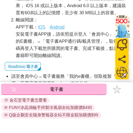
果， iOS 16 或以上版本，Android 6.0 以上版本，建議裝
置有6GB以上的記憶體，至少有 30 MB以上的容量。
離線閱讀：
APP下載：
iOS
Android
安裝電子書APP後，請依照提示登入「會員中心」→「我
的E書櫃」→「電子書APP通行碼/載具管理」，取得通行
碼再登入下載您所購買的電子書。完成下載後，點選任一
書籍即可開始離線閱讀。
請至會員中心→電子書服務「我的e書櫃」領取複製『兌換
碼』至電子書服務商Readmoo進行兌換。
電子書
退換貨須知：
※ 金石堂電子書怎麼看
因版權保護，您在金石堂所購買的電子書僅能以金石堂專屬
※ FUNY冰晶渦輪手持製冷風扇全站加購價$490
的閱讀軟體開啟閱讀，無法以其他閱讀器或直接下載檔案。
依據「消費者保護法」第19條及行政院消費者保護處公告之
※ Q版企鵝安全隨身警報器全站不限金額加購價$99
「通訊交易解除權合理例外情事適用準則」，非以有形媒介
提供之數位內容或一經提供即為完成之線上服務，經消費者