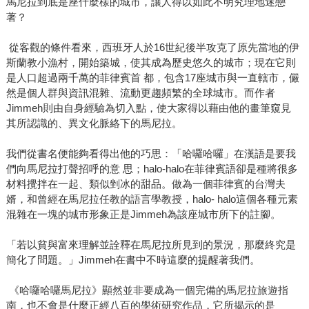
馬尼拉到底是座什麼樣的城市，讓人得以如此不明究理地迷戀
著？
從客觀的條件看來，西班牙人於16世紀後半攻克了原先當地的伊
斯蘭教小漁村，開始築城，使其成為歷史悠久的城市；現在它則
是人口超過兩千萬的菲律賓首 都，包含17座城市與一直轄市，儼
然是個人群與資訊混雜、流動更趨頻繁的全球城市。而作者
Jimmeh則由自身經驗為切入點，使大家得以藉由他的畫筆窺見
其所認識的、異文化脈絡下的馬尼拉。
我們從書名便能夠看得出他的巧思：「哈囉哈囉」在漢語是要我
們向馬尼拉打聲招呼的意 思；halo-halo在菲律賓語卻是種將很多
材料攪拌在一起、類似剉冰的甜品。做為一個菲律賓的台灣夫
婿，和曾經在馬尼拉任教的語言學教授，halo- halo這個各種元素
混雜在一塊的城市形象正是Jimmeh為該座城市所下的註腳。
「若以貧與富來理解並詮釋在馬尼拉所見到的景況，那麼終究是
簡化了問題。」Jimmeh在書中不時這麼的提醒著我們。
《哈囉哈囉馬尼拉》顯然並非要成為一個完備的馬尼拉旅遊指
南，也不會是什麼正經八百的學術研究作品，它所揭示的是