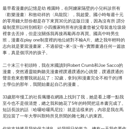
最早看漫畫的記憶是幼 稚園時，在阿嬤家隔壁的小兒科診所有
〈歡樂漫畫〉和敖幼祥的〈烏龍院〉，我超愛。國小時每週十元
的零用錢大部份都是存下來買30元的盜版日漫，因為沒有所 謂分
級制度所以特別精彩! 小四搬家時所有的漫畫曾被父母裝進垃圾袋
裡拿去丟掉，但是沒關係我再接再勵再存再買。國高中時男生
班，漫畫在play one制度裡的地位絕對不輸A片。總之我年輕時的
志向就是要當漫畫家，不過卻從~來~沒~有~實際畫過任何一篇故
事，真是個浮誇的孩子。
二十末三十初頭時，我在米國讀到Robert Crumb和Joe Sacco的
漫畫，突然通靈能夠聽見漫畫裡蹼通蹼通的心跳聲，蹼通蹼通的
聲音愈來愈響我就起乩了：32歲，拿到(和漫畫完全不相干的)博
士學位的那年，我開始畫起自己的漫畫 。
33歲那年慢工的社長珮珊在網路上找到了我，她是看上哪一點我
至今也不是很清楚，總之我和她花了5年的時間把這本書完成了。
短話長說的話〈哈囉哈囉馬尼拉〉就是這樣來的，內容是我在馬
尼拉當了一年大學叫獸時所見所聞的雜七雜八的東西。
你的支持將是我的保力達B，給我明日的氣力，總有一天我也要作