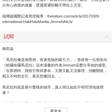
出有心跳聲的漫畫，蹼通蹼通吵翻天帶你上天堂。
端傳媒國際記者周澄報導：theinitium.com/article/20170309-
international-HaloHaloManila-JimmehAitch/
試閱
賴奕諭
「馬尼拉像是個黑洞，有著危險的吸引力，」曾經有一位朋友向
《哈囉哈囉馬尼拉》這本漫畫的作者Jimmeh這麼分享他的感受。
「在那裡時，我恨它恨得要命，又髒又亂又沒條理；但離開後，
我又不時想念它，甚至想搬回去。」
馬尼拉到底是座什麼樣的城市，讓人得以如此不明究理地迷戀
著？
從客觀的條件看來，西班牙人於16世紀後半攻克了原先當地的伊
斯蘭教小漁村，開始築城，使其成為歷史悠久的城市；現在它則
看更多