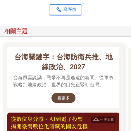
然而，馬尼拉著實是個巨大且具有不可穿透性的城市，就連身處
寫評價
於這座城市的人們也都只能夠抓住部分的真實而已。正是因為這
樣，我們重新將關懷拉回到人的自身，正視那些流連著或是居住
於馬尼拉的人們是如何看待這座難以歸類定位的城市。
相關主題
歷史記憶繚繞著的城市：馬尼拉的過去、現在與未來
不過講到菲律賓，應該不少人的印象會是它曾經比台灣的經濟更
台海關鍵字：台海防衛兵推、地
為繁榮，卻在經歷馬可仕政權1972年到1986年的戒嚴之後變成今
日的樣貌。這樣的說法在菲律賓國內目前仍有爭議，但毫無疑問
緣政治、2027
的是，戒嚴的歷史記憶確實影響了這個社會的過去、現在與未
台海風雲詭譎，戰爭不再是遙遠的新聞。從軍事
來。
戰略到地緣政治，世界的目光正緊盯台灣。我們
Jimmeh在書中提到他岳父母1972年在戒嚴令實施前夕碰上的小插
無法選擇風暴是否到來，但可以選擇用知識面對
曲，那其實並不是個已經消逝於歷史的過往。不少我熟識的左派
看更多
未來。
運動者聲稱，即便是今 日的菲律賓仍然和戒嚴那段時期所遭遇的
處境相去不遠，人們只要持著與政府不同的立場，很有可能便被
當作是地下化的共產黨叛軍成員而遭受迫害。我也曾認識一 個菲
律賓朋友，他雖然從未經歷過戒嚴，其生命歷程卻為戒嚴的遺緒
所左右。當初他選擇不念菲律賓大學而改申請另一間私立學校，