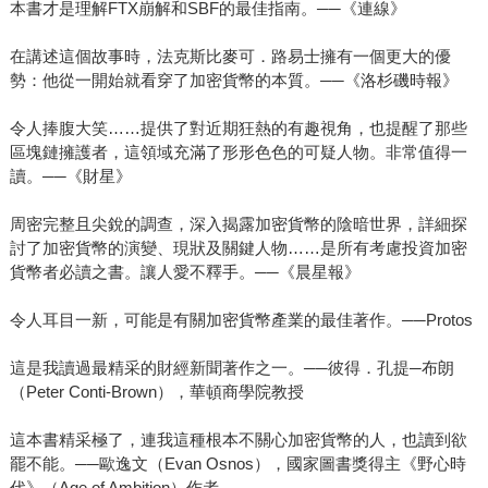
本書才是理解FTX崩解和SBF的最佳指南。──《連線》
在講述這個故事時，法克斯比麥可．路易士擁有一個更大的優
勢：他從一開始就看穿了加密貨幣的本質。──《洛杉磯時報》
令人捧腹大笑……提供了對近期狂熱的有趣視角，也提醒了那些
區塊鏈擁護者，這領域充滿了形形色色的可疑人物。非常值得一
讀。──《財星》
周密完整且尖銳的調查，深入揭露加密貨幣的陰暗世界，詳細探
討了加密貨幣的演變、現狀及關鍵人物……是所有考慮投資加密
貨幣者必讀之書。讓人愛不釋手。──《晨星報》
令人耳目一新，可能是有關加密貨幣產業的最佳著作。──Protos
這是我讀過最精采的財經新聞著作之一。──彼得．孔提─布朗
（Peter Conti-Brown），華頓商學院教授
這本書精采極了，連我這種根本不關心加密貨幣的人，也讀到欲
罷不能。──歐逸文（Evan Osnos），國家圖書獎得主《野心時
代》（Age of Ambition）作者