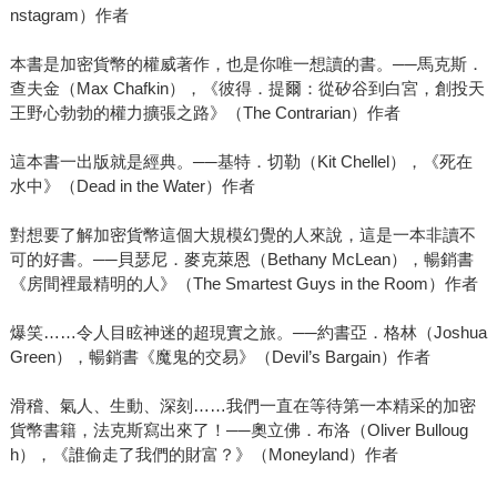
nstagram）作者
本書是加密貨幣的權威著作，也是你唯一想讀的書。──馬克斯．
查夫金（Max Chafkin），《彼得．提爾：從矽谷到白宮，創投天
王野心勃勃的權力擴張之路》（The Contrarian）作者
這本書一出版就是經典。──基特．切勒（Kit Chellel），《死在
水中》（Dead in the Water）作者
對想要了解加密貨幣這個大規模幻覺的人來說，這是一本非讀不
可的好書。──貝瑟尼．麥克萊恩（Bethany McLean），暢銷書
《房間裡最精明的人》（The Smartest Guys in the Room）作者
爆笑……令人目眩神迷的超現實之旅。──約書亞．格林（Joshua
Green），暢銷書《魔鬼的交易》（Devil’s Bargain）作者
滑稽、氣人、生動、深刻……我們一直在等待第一本精采的加密
貨幣書籍，法克斯寫出來了！──奧立佛．布洛（Oliver Bulloug
h），《誰偷走了我們的財富？》（Moneyland）作者