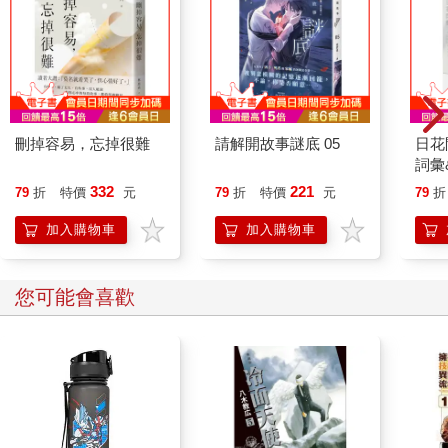
刪掉容易，忘掉很難
請解開故事謎底 05
日花
詞彙
332
221
79
折
特價
元
79
折
特價
元
79
折
加入購物車
加入購物車
您可能會喜歡