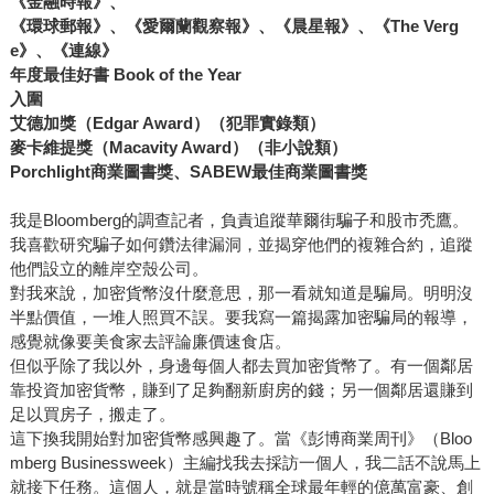
《金融時報》、
《環球郵報》、《愛爾蘭觀察報》、《晨星報》、《The Verg
e》、《連線》
年度最佳好書 Book of the Year
入圍
艾德加獎（Edgar Award）（犯罪實錄類）
麥卡維提獎（Macavity Award）（非小說類）
Porchlight商業圖書獎、SABEW最佳商業圖書獎
我是Bloomberg的調查記者，負責追蹤華爾街騙子和股市禿鷹。
我喜歡研究騙子如何鑽法律漏洞，並揭穿他們的複雜合約，追蹤
他們設立的離岸空殼公司。
對我來說，加密貨幣沒什麼意思，那一看就知道是騙局。明明沒
半點價值，一堆人照買不誤。要我寫一篇揭露加密騙局的報導，
感覺就像要美食家去評論廉價速食店。
但似乎除了我以外，身邊每個人都去買加密貨幣了。有一個鄰居
靠投資加密貨幣，賺到了足夠翻新廚房的錢；另一個鄰居還賺到
足以買房子，搬走了。
這下換我開始對加密貨幣感興趣了。當《彭博商業周刊》（Bloo
mberg Businessweek）主編找我去採訪一個人，我二話不說馬上
就接下任務。這個人，就是當時號稱全球最年輕的億萬富豪、創