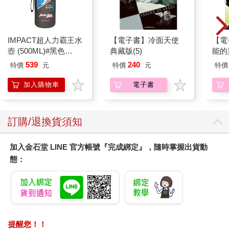
IMPACT超人力霸王水
【電子書】冷面天使
【電
壺 (500ML)#黑色
典藏版(5)
能的
IMUTB01BK
(1)
539
240
特價
元
特價
元
特價
加入購物車
電子書
訂購/退換貨須知
加入金石堂 LINE 官方帳號『完成綁定』，隨時掌握出貨動
態：
提醒您！！