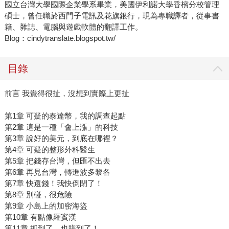
國立台灣大學國際企業學系畢業，美國伊利諾大學香檳分校管理
碩士，曾任職於西門子電訊及花旗銀行，現為專職譯者，從事書
籍、雜誌、電腦與遊戲軟體的翻譯工作。
Blog：cindytranslate.blogspot.tw/
目錄
前言 我覺得很扯，沒想到實際上更扯
第1章 可疑的泰達幣，我的調查起點
第2章 這是一種「會上漲」的科技
第3章 說好的美元，到底在哪裡？
第4章 可疑的整形外科醫生
第5章 把錢存台灣，但匯不出去
第6章 再見台灣，轉進波多黎各
第7章 快還錢！我快倒閉了！
第8章 別碰，很危險
第9章 小島上的加密海盜
第10章 有點像羅賓漢
第11章 抓到了，也賺到了！