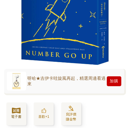
呀哈★吉伊卡哇旋風再起，精選周邊看過
加購
來
寫評價
電子書
喜歡+1
賺金幣