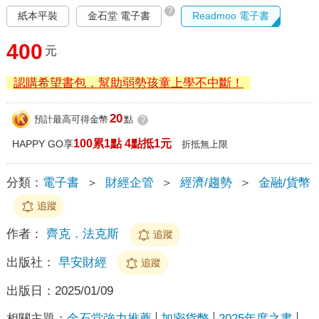
?
紙本平裝
金石堂 電子書
Readmoo 電子書
400
元
認購希望書包，幫助弱勢孩童上學不中斷！
20
預計最高可得金幣
點
?
100累1點 4點抵1元
HAPPY GO享
折抵無上限
分類：
電子書
＞
財經企管
＞
經濟/趨勢
＞
金融/貨幣
追蹤
作者：
齊克．法克斯
追蹤
出版社：
早安財經
追蹤
出版日：
2025/01/09
相關主題：
金石堂強力推薦
加密貨幣
2025年度之書