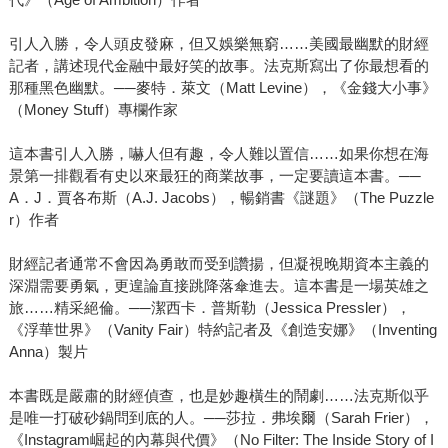
引人入勝，令人頭皮發麻，但又娛樂無窮……美國最幽默的財經
記者，講述現代金融中最好笑的故事。法克斯寫出了你最想看的
那種黑色幽默。──麥特．萊文（Matt Levine），《金錢大小事》
（Money Stuff）專欄作家
這本書引人入勝，嚇人但有趣，令人難以置信……如果你想在海
景第一排觀看有史以來最狂的商業故事，一定要讀這本書。──
A．J．賈各布斯（A.J. Jacobs），暢銷書《謎題》（The Puzzle
r）作者
財經記者通常不會因為勇敢而受到讚揚，但凝視晚期資本主義的
深淵需要勇氣，更遑論直接跳降落傘進去。這本書是一場英雄之
旅……精采絕倫。──潔西卡．普斯勒（Jessica Pressler），
《浮華世界》（Vanity Fair）特約記者及《創造安娜》（Inventing
Anna）製片
本書既是嚴肅的財經偵查，也是妙趣橫生的鬧劇……法克斯似乎
是唯一打破砂鍋問到底的人。──莎拉．弗埃爾（Sarah Frier），
《Instagram崛起的內幕與代價》（No Filter: The Inside Story of I