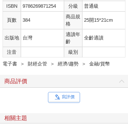
ISBN
9786269871254
分級
普通級
商品規
頁數
384
25開15*21cm
格
適讀年
出版地
台灣
全齡適讀
齡
注音
級別
電子書
＞
財經企管
＞
經濟/趨勢
＞
金融/貨幣
商品評價
寫評價
相關主題