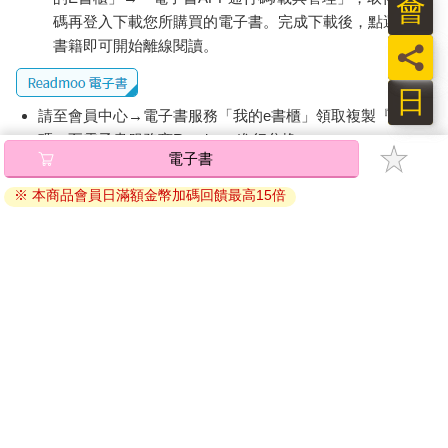
會
碼再登入下載您所購買的電子書。完成下載後，點選任一
書籍即可開始離線閱讀。
員
日
請至會員中心→電子書服務「我的e書櫃」領取複製『兌換
碼』至電子書服務商Readmoo進行兌換。
電子書
退換貨須知：
※ 本商品會員日滿額金幣加碼回饋最高15倍
因版權保護，您在金石堂所購買的電子書僅能以金石堂專屬
的閱讀軟體開啟閱讀，無法以其他閱讀器或直接下載檔案。
依據「消費者保護法」第19條及行政院消費者保護處公告之
「通訊交易解除權合理例外情事適用準則」，非以有形媒介
提供之數位內容或一經提供即為完成之線上服務，經消費者
事先同意始提供。（如：電子書、電子雜誌、下載版軟體、
虛擬商品…等），
不受「網購服務需提供七日鑑賞期」的限
制
。為維護您的權益，建議您先使用「試閱」功能後再付款
購買。