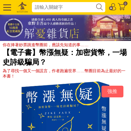
0
你在捧著鈔票跳進幣圈前，應該先知道的事……
【電子書】幣漲無疑：加密貨幣，一場
史詩級騙局？
為了尋找一個又一個謊言，作者跑遍世界……幣圈目前為止最好的一
本書！
強推