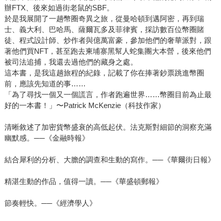
辦FTX、後來如過街老鼠的SBF。
於是我展開了一趟幣圈奇異之旅，從曼哈頓到邁阿密，再到瑞
士、義大利、巴哈馬、薩爾瓦多及菲律賓，採訪數百位幣圈賭
徒、程式設計師、炒作者與億萬富豪，參加他們的奢華派對，跟
著他們買NFT，甚至跑去柬埔寨黑幫人蛇集團大本營，後來他們
被司法追捕，我還去過他們的藏身之處。
這本書，是我這趟旅程的紀錄，記載了你在捧著鈔票跳進幣圈
前，應該先知道的事……
「為了尋找一個又一個謊言，作者跑遍世界……幣圈目前為止最
好的一本書！」〜Patrick McKenzie（科技作家）
清晰敘述了加密貨幣盛衰的高低起伏。法克斯對細節的洞察充滿
幽默感。──《金融時報》
結合犀利的分析、大膽的調查和生動的寫作。──《華爾街日報》
精湛生動的作品，值得一讀。──《華盛頓郵報》
節奏輕快。──《經濟學人》