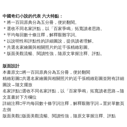
中國奇幻小說的代表 六大特點：
＊將一百回原典分為五分冊，便於翻閱。
＊選收不同名家評點，以「百家爭鳴」拓寬讀者思路。
＊平均每回數十條注釋，解釋艱難字詞。
＊以說明性和評點性的詳細圖說，提供讀者理解。
＊共選名家繪圖與相關照片約近千張精緻彩圖。
＊版面美觀流暢、閱讀性強，隨原文掌握注釋、評點。
版面設計
本書原文□將一百回原典分為五分冊，便於翻閱
精緻彩圖□共選名家繪圖與相關照片約近千張精緻彩圖並附有詳細
圖說→隨文擺放
名家評點□選收不同名家評點，以「百家爭鳴」拓寬讀者思路→隨
文直書於下方欄位
詳細注釋□平均每回數十條字詞注釋，解釋艱難字詞→置於單數頁
左側
版面美觀□版面美觀流暢、閱讀性強，隨原文掌握注釋、評點