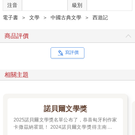
注音
級別
電子書
＞
文學
＞
中國古典文學
＞
西遊記
商品評價
寫評價
相關主題
諾貝爾文學獎
2025諾貝爾文學獎名單公布了，恭喜匈牙利作家
卡撒茲納霍凱！ 2024諾貝爾文學獎得主南韓女
作家──韓江 新書出版。更多精彩好看的得獎作