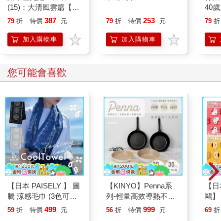
(15)：大清風雲篇【萌
40
貓漫畫學歷史】
就告
387
253
79
折
特價
元
79
折
特價
元
79
折
加入購物車
加入購物車
您可能會喜歡
【日本 PAISELY 】 圖
【KINYO】Penna系
【日本
騰 涼感毛巾 (3色可選)
列-輕量高效導熱不沾
鷗】
涼感毛巾 涼感巾 冰涼
平煎鍋30cm
(8款
499
999
59
折
特價
元
56
折
特價
元
69
折
巾 日本涼感毛巾 運動
Kit