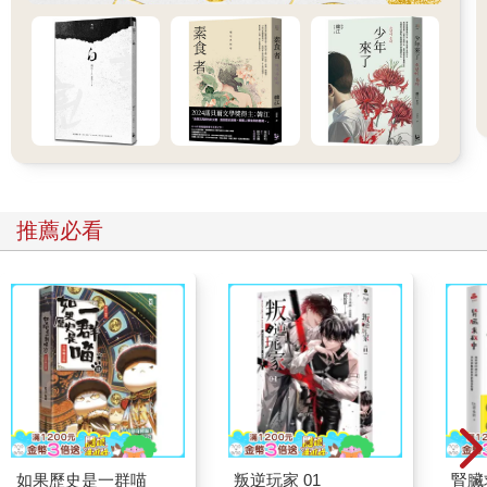
推薦必看
如果歷史是一群喵
叛逆玩家 01
腎臟