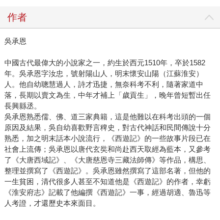
作者
吳承恩
中國古代最偉大的小說家之一，約生於西元1510年，卒於1582
年。吳承恩字汝忠，號射陽山人，明末懷安山陽（江蘇淮安）
人。他自幼聰慧過人，詩才迅捷，無奈科考不利，隨著家道中
落，長期以賣文為生，中年才補上「歲貢生」，晚年曾短暫出任
長興縣丞。
吳承恩熟悉儒、佛、道三家典籍，這是他難以在科考出頭的一個
原因及結果，吳自幼喜歡野言稗史，對古代神話和民間傳說十分
熟悉，加之明末話本小說流行，《西遊記》的一些故事片段已在
社會上流傳；吳承恩以唐代玄奘和尚赴西天取經為藍本，又參考
了《大唐西域記》、《大唐慈恩寺三藏法師傳》等作品，構思、
整理並撰寫了《西遊記》。吳承恩雖然撰寫了這部名著，但他的
一生貧困，清代很多人甚至不知道他是《西遊記》的作者，幸虧
《淮安府志》記載了他編撰《西遊記》一事，經過胡適、魯迅等
人考證，才還歷史本來面目。