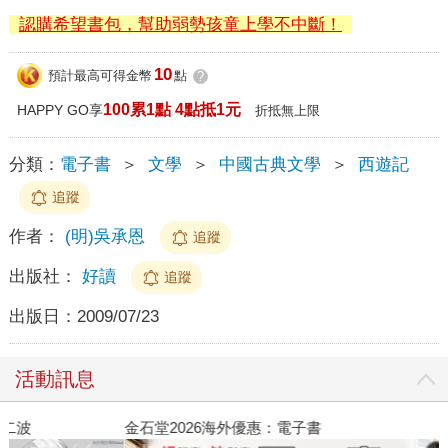
認購希望書包，幫助弱勢孩童上學不中斷！
10
預計最高可得金幣
點
?
100累1點 4點抵1元
HAPPY GO享
折抵無上限
分類：
電子書
＞
文學
＞
中國古典文學
＞
西遊記
追蹤
作者：
(明)吳承恩
追蹤
出版社：
好讀
追蹤
出版日：
2009/07/23
活動訊息
金石堂2026海外優惠：電子書