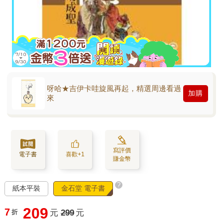
呀哈★吉伊卡哇旋風再起，精選周邊看過
加購
來
寫評價
電子書
喜歡+1
賺金幣
?
紙本平裝
金石堂 電子書
209
7
折
元
299
元