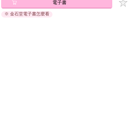
電子書
退換貨須知：
※ 金石堂電子書怎麼看
因版權保護，您在金石堂所購買的電子書僅能以金石堂專屬
的閱讀軟體開啟閱讀，無法以其他閱讀器或直接下載檔案。
依據「消費者保護法」第19條及行政院消費者保護處公告之
「通訊交易解除權合理例外情事適用準則」，非以有形媒介
提供之數位內容或一經提供即為完成之線上服務，經消費者
事先同意始提供。（如：電子書、電子雜誌、下載版軟體、
虛擬商品…等），
不受「網購服務需提供七日鑑賞期」的限
制
。為維護您的權益，建議您先使用「試閱」功能後再付款
購買。