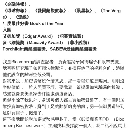
《金融時報》、
《環球郵報》、《愛爾蘭觀察報》、《晨星報》、《The Verg
e》、《連線》
年度最佳好書 Book of the Year
入圍
艾德加獎（Edgar Award）（犯罪實錄類）
麥卡維提獎（Macavity Award）（非小說類）
Porchlight商業圖書獎、SABEW最佳商業圖書獎
我是Bloomberg的調查記者，負責追蹤華爾街騙子和股市禿鷹。
我喜歡研究騙子如何鑽法律漏洞，並揭穿他們的複雜合約，追蹤
他們設立的離岸空殼公司。
對我來說，加密貨幣沒什麼意思，那一看就知道是騙局。明明沒
半點價值，一堆人照買不誤。要我寫一篇揭露加密騙局的報導，
感覺就像要美食家去評論廉價速食店。
但似乎除了我以外，身邊每個人都去買加密貨幣了。有一個鄰居
靠投資加密貨幣，賺到了足夠翻新廚房的錢；另一個鄰居還賺到
足以買房子，搬走了。
這下換我開始對加密貨幣感興趣了。當《彭博商業周刊》（Bloo
mberg Businessweek）主編找我去採訪一個人，我二話不說馬上