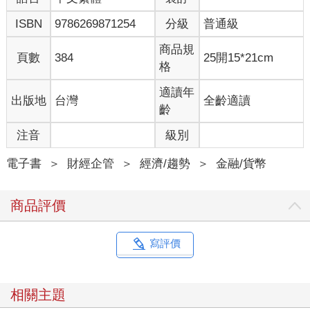
ISBN
9786269871254
分級
普通級
商品規
頁數
384
25開15*21cm
格
適讀年
出版地
台灣
全齡適讀
齡
注音
級別
電子書
＞
財經企管
＞
經濟/趨勢
＞
金融/貨幣
商品評價
寫評價
相關主題