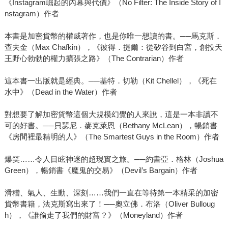
《Instagram崛起的內幕與代價》（No Filter: The Inside Story of I
nstagram）作者
本書是加密貨幣的權威著作，也是你唯一想讀的書。──馬克斯．
查夫金（Max Chafkin），《彼得．提爾：從矽谷到白宮，創投天
王野心勃勃的權力擴張之路》（The Contrarian）作者
這本書一出版就是經典。──基特．切勒（Kit Chellel），《死在
水中》（Dead in the Water）作者
對想要了解加密貨幣這個大規模幻覺的人來說，這是一本非讀不
可的好書。──貝瑟尼．麥克萊恩（Bethany McLean），暢銷書
《房間裡最精明的人》（The Smartest Guys in the Room）作者
爆笑……令人目眩神迷的超現實之旅。──約書亞．格林（Joshua
Green），暢銷書《魔鬼的交易》（Devil’s Bargain）作者
滑稽、氣人、生動、深刻……我們一直在等待第一本精采的加密
貨幣書籍，法克斯寫出來了！──奧立佛．布洛（Oliver Bulloug
h），《誰偷走了我們的財富？》（Moneyland）作者