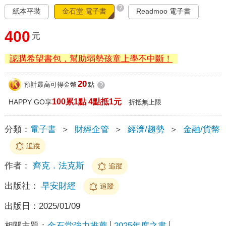
?
紙本平裝
金石堂 電子書
Readmoo 電子書
400
元
認購希望書包，幫助弱勢孩童上學不中斷！
20
預計最高可得金幣
點
?
100累1點 4點抵1元
HAPPY GO享
折抵無上限
分類：
電子書
＞
財經企管
＞
經濟/趨勢
＞
金融/貨幣
追蹤
作者：
齊克．法克斯
追蹤
出版社：
早安財經
追蹤
出版日：
2025/01/09
相關主題：
金石堂強力推薦
2025年度之書