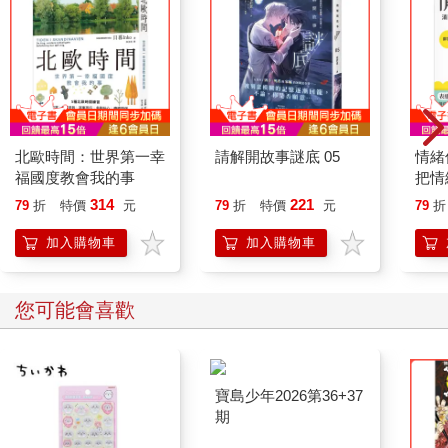
北歐時間：世界第一幸
請解開故事謎底 05
情緒
福國度教會我的事
把情
誰都
314
221
79
折
特價
元
79
折
特價
元
79
折
加入購物車
加入購物車
您可能會喜歡