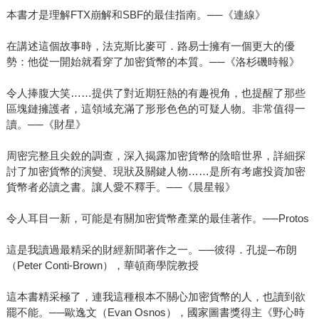
本書才是理解FTX崩解和SBF的最佳指南。──《連線》
在講述這個故事時，法克斯比麥可．路易士擁有一個更大的優
勢：他從一開始就看穿了加密貨幣的本質。──《洛杉磯時報》
令人捧腹大笑……提供了對近期狂熱的有趣視角，也提醒了那些
區塊鏈擁護者，這領域充滿了形形色色的可疑人物。非常值得一
讀。──《財星》
周密完整且尖銳的調查，深入揭露加密貨幣的陰暗世界，詳細探
討了加密貨幣的演變、現狀及關鍵人物……是所有考慮投資加密
貨幣者必讀之書。讓人愛不釋手。──《晨星報》
令人耳目一新，可能是有關加密貨幣產業的最佳著作。──Protos
這是我讀過最精采的財經新聞著作之一。──彼得．孔提─布朗
（Peter Conti-Brown），華頓商學院教授
這本書精采極了，連我這種根本不關心加密貨幣的人，也讀到欲
罷不能。──歐逸文（Evan Osnos），國家圖書獎得主《野心時