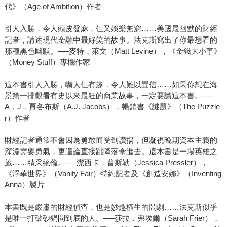
代》（Age of Ambition）作者
引人入勝，令人頭皮發麻，但又娛樂無窮……美國最幽默的財經
記者，講述現代金融中最好笑的故事。法克斯寫出了你最想看的
那種黑色幽默。──麥特．萊文（Matt Levine），《金錢大小事》
（Money Stuff）專欄作家
這本書引人入勝，嚇人但有趣，令人難以置信……如果你想在海
景第一排觀看有史以來最狂的商業故事，一定要讀這本書。──
A．J．賈各布斯（A.J. Jacobs），暢銷書《謎題》（The Puzzle
r）作者
財經記者通常不會因為勇敢而受到讚揚，但凝視晚期資本主義的
深淵需要勇氣，更遑論直接跳降落傘進去。這本書是一場英雄之
旅……精采絕倫。──潔西卡．普斯勒（Jessica Pressler），
《浮華世界》（Vanity Fair）特約記者及《創造安娜》（Inventing
Anna）製片
本書既是嚴肅的財經偵查，也是妙趣橫生的鬧劇……法克斯似乎
是唯一打破砂鍋問到底的人。──莎拉．弗埃爾（Sarah Frier），