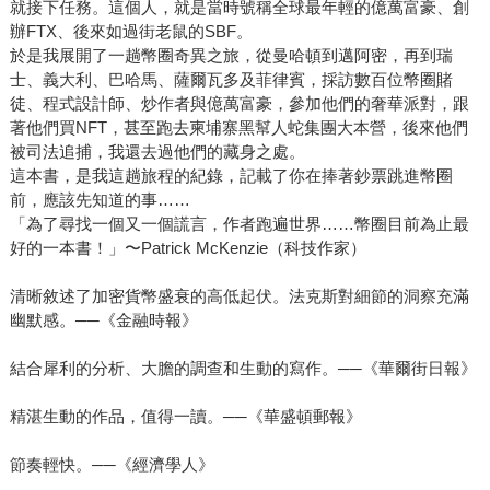
就接下任務。這個人，就是當時號稱全球最年輕的億萬富豪、創
辦FTX、後來如過街老鼠的SBF。
於是我展開了一趟幣圈奇異之旅，從曼哈頓到邁阿密，再到瑞
士、義大利、巴哈馬、薩爾瓦多及菲律賓，採訪數百位幣圈賭
徒、程式設計師、炒作者與億萬富豪，參加他們的奢華派對，跟
著他們買NFT，甚至跑去柬埔寨黑幫人蛇集團大本營，後來他們
被司法追捕，我還去過他們的藏身之處。
這本書，是我這趟旅程的紀錄，記載了你在捧著鈔票跳進幣圈
前，應該先知道的事……
「為了尋找一個又一個謊言，作者跑遍世界……幣圈目前為止最
好的一本書！」〜Patrick McKenzie（科技作家）
清晰敘述了加密貨幣盛衰的高低起伏。法克斯對細節的洞察充滿
幽默感。──《金融時報》
結合犀利的分析、大膽的調查和生動的寫作。──《華爾街日報》
精湛生動的作品，值得一讀。──《華盛頓郵報》
節奏輕快。──《經濟學人》