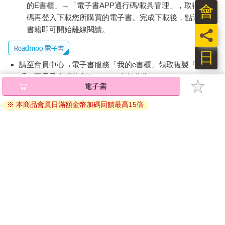
的E書櫃」→「電子書APP通行碼/載具管理」，取得通行
會
碼再登入下載您所購買的電子書。完成下載後，點選任一
書籍即可開始離線閱讀。
員
日
請至會員中心→電子書服務「我的e書櫃」領取複製『兌換
碼』至電子書服務商Readmoo進行兌換。
退換貨須知：
因版權保護，您在金石堂所購買的電子書僅能以金石堂專屬
的閱讀軟體開啟閱讀，無法以其他閱讀器或直接下載檔案。
依據「消費者保護法」第19條及行政院消費者保護處公告之
「通訊交易解除權合理例外情事適用準則」，非以有形媒介
提供之數位內容或一經提供即為完成之線上服務，經消費者
事先同意始提供。（如：電子書、電子雜誌、下載版軟體、
虛擬商品…等），
不受「網購服務需提供七日鑑賞期」的限
制
。為維護您的權益，建議您先使用「試閱」功能後再付款
購買。