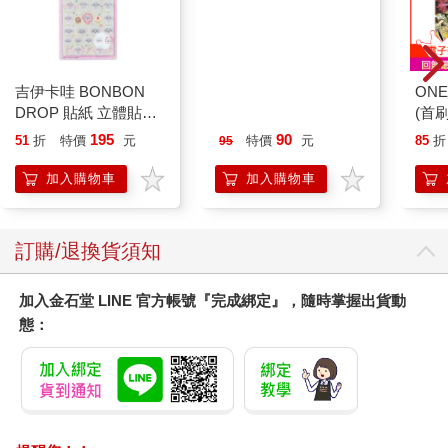
吉伊卡哇 BONBON
寶島少年2026第36+37
ONE
DROP 貼紙 立體貼紙
期
(首刷
水晶貼紙 手帳貼 裝飾
195
90
51
折
特價
元
特價
元
85
折
95
貼紙 手機貼紙 小八貓
兔兔 Chiikawa
加入購物車
加入購物車
訂購/退換貨須知
加入金石堂 LINE 官方帳號『完成綁定』，隨時掌握出貨動
態：