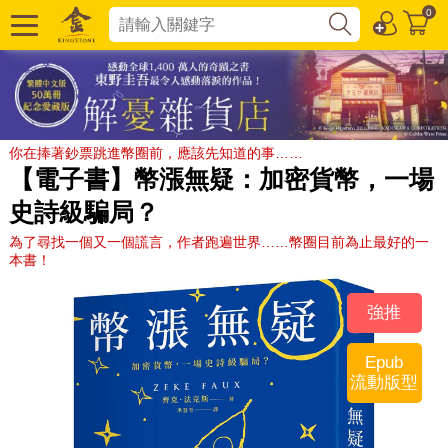
0
你在捧著鈔票跳進幣圈前，應該先知道的事……
【電子書】幣漲無疑：加密貨幣，一場
史詩級騙局？
為了尋找一個又一個謊言，作者跑遍世界……幣圈目前為止最好的一
本書！
強推
Epub
流動版型