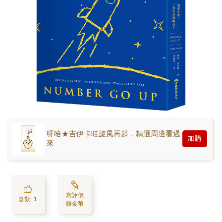
呀哈★吉伊卡哇旋風再起，精選周邊看過
加購
來
寫評價
喜歡+1
賺金幣