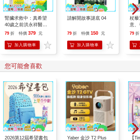
腎臟求救中：真希望
請解開故事謎底 04
杖藜
40歲之前洪永祥醫師
意、
就告訴我這些事
恭談
379
150
79
折
特價
元
79
折
特價
元
79
折
想
加入購物車
加入購物車
您可能會喜歡
2026第12屆希望書包
Yaber 金沙 T2 Plus
【T