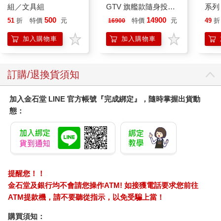
組／文具組
GTV 旗艦款隨身投影
系列
機
禮物
500
14900
51
折
特價
元
特價
元
49
折
16900
加入購物車
加入購物車
訂購/退換貨須知
加入金石堂 LINE 官方帳號『完成綁定』，隨時掌握出貨動
態：
提醒您！！
金石堂及銀行均不會請您操作ATM! 如接獲電話要求您前往
ATM提款機，請不要聽從指示，以免受騙上當！
購買須知：