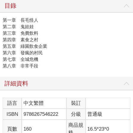
目錄
第一章 長毛怪人
第二章 鬼娃娃
第三章 免費飲料
第四章 素食之村
第五章 綠園飲食企業
第六章 發瘋的村民
第七章 全城危機
第八章 非常手段
詳細資料
語言
中文繁體
裝訂
ISBN
9786267546222
分級
普通級
商品規
頁數
160
16.5*23*0
格