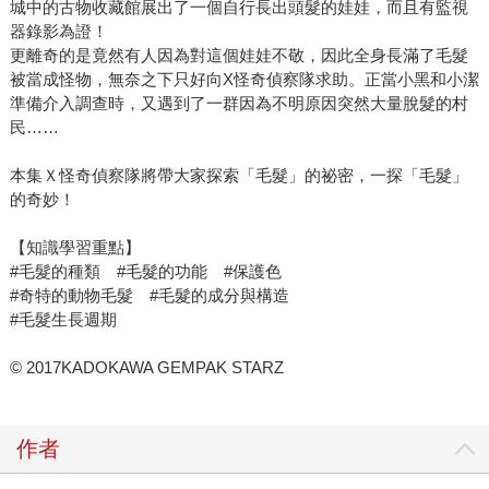
城中的古物收藏館展出了一個自行長出頭髮的娃娃，而且有監視
器錄影為證！
更離奇的是竟然有人因為對這個娃娃不敬，因此全身長滿了毛髮
被當成怪物，無奈之下只好向X怪奇偵察隊求助。正當小黑和小潔
準備介入調查時，又遇到了一群因為不明原因突然大量脫髮的村
民……
本集Ｘ怪奇偵察隊將帶大家探索「毛髮」的祕密，一探「毛髮」
的奇妙！
【知識學習重點】
#毛髮的種類 #毛髮的功能 #保護色
#奇特的動物毛髮 #毛髮的成分與構造
#毛髮生長週期
© 2017KADOKAWA GEMPAK STARZ
作者