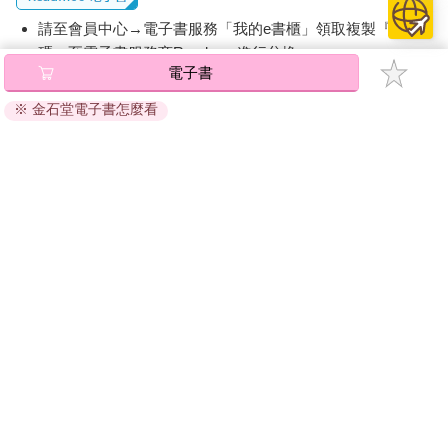
請至會員中心→電子書服務「我的e書櫃」領取複製『兌換
碼』至電子書服務商Readmoo進行兌換。
電子書
退換貨須知：
※ 金石堂電子書怎麼看
因版權保護，您在金石堂所購買的電子書僅能以金石堂專屬
的閱讀軟體開啟閱讀，無法以其他閱讀器或直接下載檔案。
依據「消費者保護法」第19條及行政院消費者保護處公告之
「通訊交易解除權合理例外情事適用準則」，非以有形媒介
提供之數位內容或一經提供即為完成之線上服務，經消費者
事先同意始提供。（如：電子書、電子雜誌、下載版軟體、
虛擬商品…等），
不受「網購服務需提供七日鑑賞期」的限
制
。為維護您的權益，建議您先使用「試閱」功能後再付款
購買。