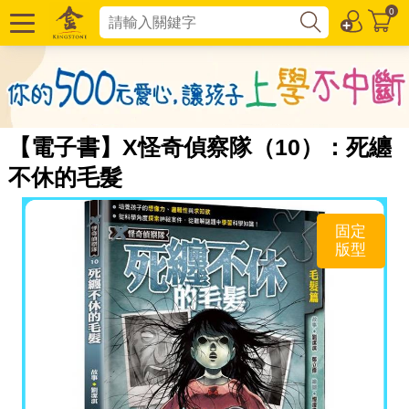
0
【電子書】X怪奇偵察隊（10）：死纏
不休的毛髮
固定
版型