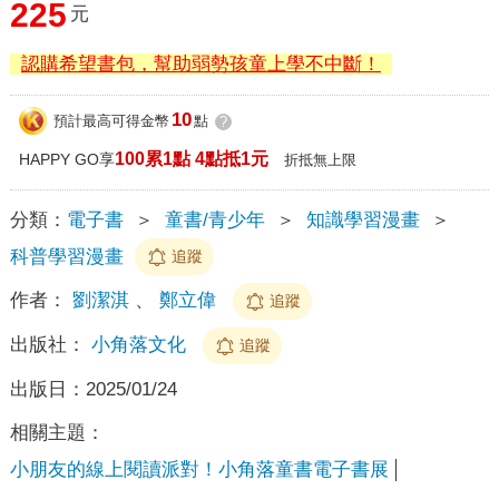
225
元
認購希望書包，幫助弱勢孩童上學不中斷！
10
預計最高可得金幣
點
?
100累1點 4點抵1元
HAPPY GO享
折抵無上限
分類：
電子書
＞
童書/青少年
＞
知識學習漫畫
＞
科普學習漫畫
追蹤
作者：
劉潔淇
、
鄭立偉
追蹤
出版社：
小角落文化
追蹤
出版日：
2025/01/24
相關主題：
小朋友的線上閱讀派對！小角落童書電子書展