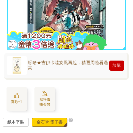
呀哈★吉伊卡哇旋風再起，精選周邊看過
加購
來
寫評價
喜歡+1
賺金幣
?
紙本平裝
金石堂 電子書