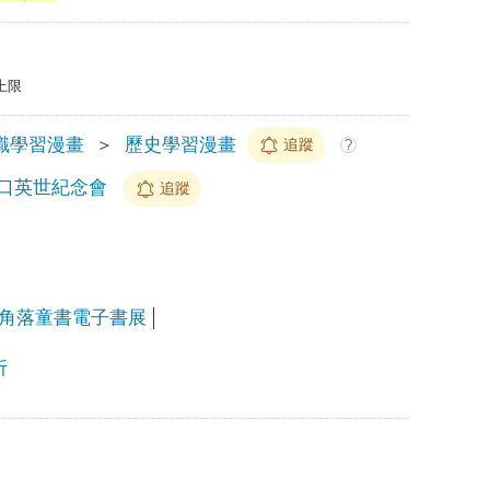
上限
識學習漫畫
＞
歷史學習漫畫
追蹤
?
口英世紀念會
追蹤
角落童書電子書展
折