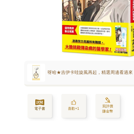
呀哈★吉伊卡哇旋風再起，精選周邊看過來
寫評價
電子書
喜歡+1
賺金幣