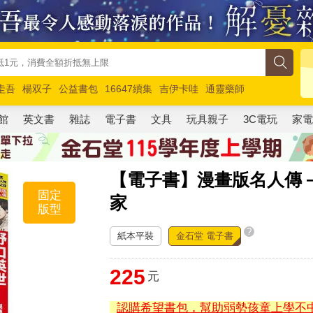
圭吾
楊双子
公益書包
16647續集
吉伊卡哇
通靈藥師
路邊攤新作
馬斯克
玩具總動員5
超慢跑
館
英文書
雜誌
電子書
文具
玩具親子
3C電玩
家
【電子書】漫畫版名人傳
固定
家
版型
?
紙本平裝
金石堂 電子書
225
元
認購希望書包，幫助弱勢孩童上學不