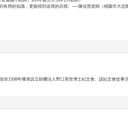
有用的知識，更能得到追尋的目標。──陳佳慧老師（桃園市大忠國小教
，並於1938年獲准設立財團法人野口英世博士紀念會。該紀念會從