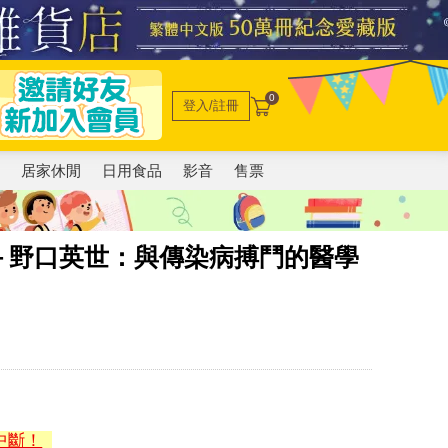
0
登入/註冊
電
居家休閒
日用食品
影音
售票
－野口英世：與傳染病搏鬥的醫學
中斷！