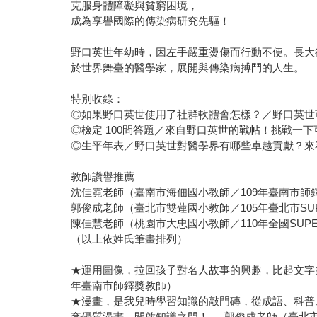
克服身體障礙與貧窮困境，
成為享譽國際的傳染病研究先驅！
野口英世年幼時，因左手嚴重燙傷而行動不便。長大
於世界舞臺的醫學家，展開與傳染病搏鬥的人生。
特別收錄：
◎如果野口英世使用了社群軟體會怎樣？／野口英世
◎檢定 100問答題／來自野口英世的戰帖！挑戰一
◎生平年表／野口英世對醫學界有哪些卓越貢獻？來
教師讚譽推薦
沈佳霓老師（臺南市海佃國小教師／109年臺南市師
郭俊成老師（臺北市雙蓮國小教師／105年臺北市SU
陳佳慧老師（桃園市大忠國小教師／110年全國SUP
（以上依姓氏筆畫排列）
★運用圖像，拉回孩子對名人故事的興趣，比起文字
年臺南市師鐸獎教師）
★漫畫，是我兒時學習知識的敲門磚，從成語、科普
套優質漫畫，開啟知識之門！──郭俊成老師（臺北市雙