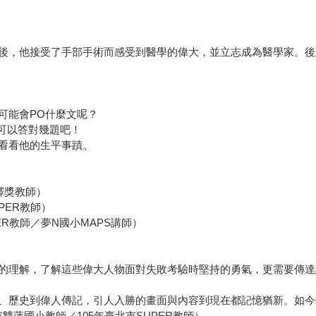
後，他接受了手部手術而感受到醫學的偉大，並立志成為醫學家。後
可能會PO什麼文呢？
下可以答對幾題吧！
看看他的生平事蹟。
鐸獎教師）
PER教師）
ER教師／夢N國小MAPS講師）
的理解，了解這些偉大人物面對失敗考驗時堅持的勇氣，更需要傳達給
、歷史到偉人傳記，引人入勝的畫面與內容到現在都記憶猶新。如今
蓮國小教師／105年臺北市SUPER教師）