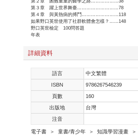
第２章 困難重重的醫學之路………………38
第３章 躍上世界舞臺………………………78
第４章 與黃熱病的搏鬥……………………118
如果野口英世使用了社群軟體會怎樣？……148
野口英世檢定 100問答題
年表
詳細資料
語言
中文繁體
ISBN
9786267546239
頁數
160
出版地
台灣
注音
電子書
＞
童書/青少年
＞
知識學習漫畫
＞