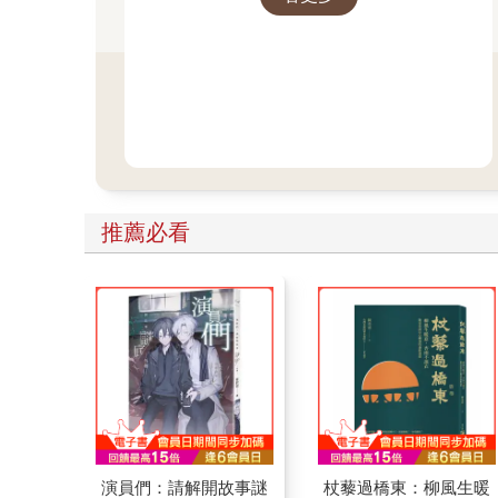
推薦必看
演員們：請解開故事謎
杖藜過橋東：柳風生暖