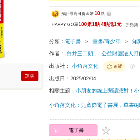
10
預計最高可得金幣
點
?
100累1點 4點抵1元
HAPPY GO享
折抵無
分類：
電子書
＞
童書/青少年
＞
知
作者：
白井三二朗
、
公益財團法人野
出版社：
小角落文化
追蹤
?
加購
出版日：
2025/02/04
相關主題：
小朋友的線上閱讀派對！小
小角落文化：兒童節電子書展，單書8
電子書