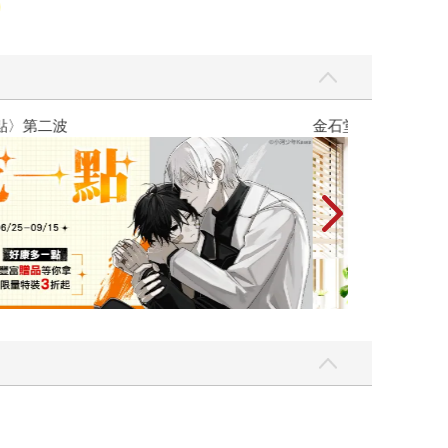
吃一點〉第二波
金石堂2026海