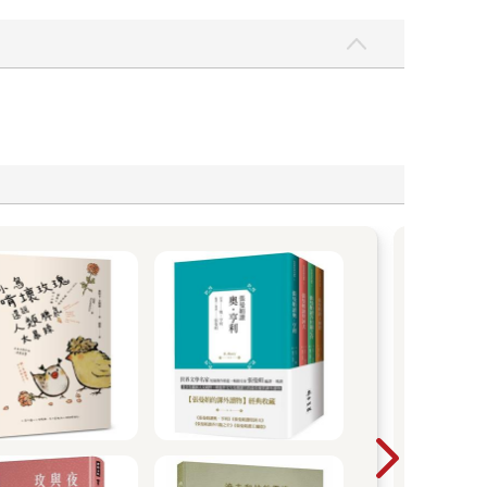
「
一本
是先