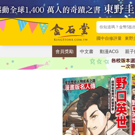
國中自修評量
東野
唯紅花綻放
奧德賽
會員獎勵
中文書
動漫ACG
親子