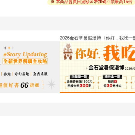
※ 本商品會員日滿額金幣加碼回饋最高15倍
2026金石堂暑假漫博〈你好，我