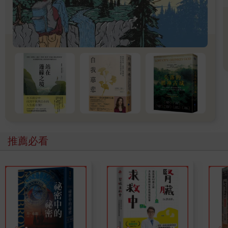
在上海闖盪的近七年時間裡，我過著和在地人一樣的生活，可能
一大早跟通勤上班族們一起在車站擠地鐵，下午在法租界的百年
洋樓間漫步，晚上出現在從小就慕名的「精武門」故事發源地；
來到文學家魯迅的故居，或許轉個彎就是蔣家人住過的官邸，走
幾步就是張愛玲住過的公寓……從沒想過，自己會與書本中出現
過的歷史舞臺靠得這麼近。
平常我會到菜市場買菜，鑽進知名巷弄裡的各式小店試吃，走進
弄堂、拆遷區域，跟一路上遇到的老闆、工人、司機、學生、老
人們閒聊，但我也會與買東西時插隊、在地鐵下車時不禮讓的陌
生人當場吵起架來，與溫暖有禮的服務員禮尚往來。疫情期間，
我跟著大家一起被封控了七十八天，我們在深夜偷偷出門以物易
物、早起搶菜、每天排隊核酸檢測，深入在地的生活著。
推薦必看
我住在有幾十年歷史、外表乾淨、老人多、樹多的老社區，天天
都聞到鄰居煮菜飄來的香味，日日聽到鄰居吹奏樂器聲。這就是
生活，是我想看見的、跳脫原本生活圈的城市風貌。雖然一個人
住難免寂寞，但每當我走出住處的大門，就像是在某個陌生又新
鮮的地方旅遊，這讓我愛上了孤獨的自處時間。
生活中有各種鳥事，遇到委屈、不公平和令人煩心的事，但也有
幸運、新鮮、驚喜、順遂、美麗。體驗過什麼是好的，才知道哪
裡不夠好；體驗過什麼是糟糕的，才知道什麼是好得驚人。既然