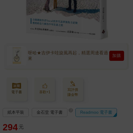
呀哈★吉伊卡哇旋風再起，精選周邊看過
加購
來
寫評價
電子書
喜歡+1
賺金幣
?
紙本平裝
金石堂 電子書
Readmoo 電子書
294
元