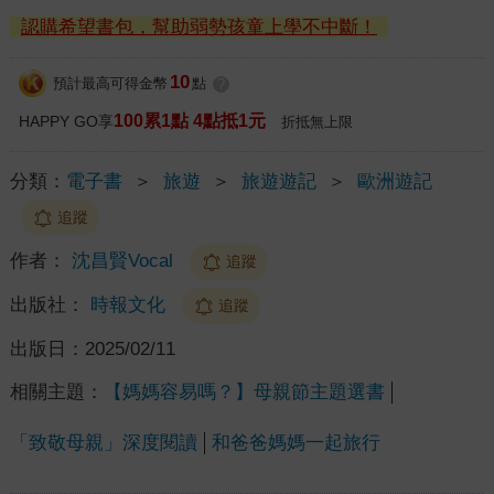
認購希望書包，幫助弱勢孩童上學不中斷！
10
預計最高可得金幣
點
?
100累1點 4點抵1元
HAPPY GO享
折抵無上限
分類：
電子書
＞
旅遊
＞
旅遊遊記
＞
歐洲遊記
追蹤
作者：
沈昌賢Vocal
追蹤
出版社：
時報文化
追蹤
出版日：
2025/02/11
相關主題：
【媽媽容易嗎？】母親節主題選書
「致敬母親」深度閱讀
和爸爸媽媽一起旅行