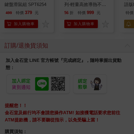
鍵盤滑鼠組 SPT6254
列-輕量高效導熱不沾
語版
還不夠成熟。此外，我可能撐不了三十八天，也沒有勇氣跟陌生
平煎鍋30cm
人互動，回來後恐怕只說得出「很漂亮」、「超美」和「好貴」
379
999
特價
元
56
折
特價
元
特價
499
這樣的評語。幸好七年後的今天，神媽還是非常健康，我也因為
加入購物車
加入購物車
這幾年不間斷練習，攝影精進了許多。
總之，我很開心能運用過去一步一腳印走來的經驗，一起回頭與
家人創造更多美好的回憶，以及動人的故事！
訂購/退換貨須知
加入金石堂 LINE 官方帳號『完成綁定』，隨時掌握出貨動
態：
提醒您！！
金石堂及銀行均不會請您操作ATM! 如接獲電話要求您前往
ATM提款機，請不要聽從指示，以免受騙上當！
購買須知：