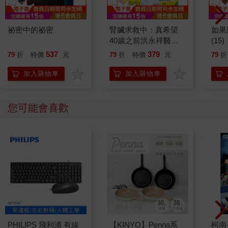
付出了離開家鄉的代價，只要一有機會，我都會盡量去探索各地
不同的風土民情，累積更多的見聞；藉由實際比較，我更確定什
麼是好與壞，一點一點地重新形塑了自己的價值觀。
祕密中的祕密
腎臟求救中：真希望
如果
人生有限，怎能不盡力去多看看？這六年來，我走遍了北京、哈
40歲之前洪永祥醫師
(1
爾濱、延邊、青島、泉州、廈門、杭州、南京、武漢、蘇州、青
就告訴我這些事
貓漫
537
379
79
折
特價
元
79
折
特價
元
79
折
海、甘肅、長沙、株洲、海口、成都、重慶、澳門、西安等地。
體驗了零下七度夜晚的萬里長城、世界第三極的高原、大雪紛飛
加入購物車
加入購物車
的雪山之村、六百多年歷史的帝王塚、國共內戰的古戰場、抗日
戰爭的破碎倉庫、唐僧取經的古道、千年壁畫的石窟、同框詩人
的樓宇、江南水鄉的河道古鎮、鎮壓三江災厄的巨佛像、始皇帝
您可能會喜歡
地下王國的兵俑們……
中年出走的這七年，不僅豐盈了我，打磨了我的人生，也讓我開
始有餘裕去關心在台灣親愛的家人。要不是家人們把自己照顧得
很好，在重要時刻互相幫忙，我也不會有餘裕在自己選擇的道路
上努力前進。因爲家人之間彼此有愛，讓我即使在外打拚也覺得
心安。
更重要的是，它讓我願意分享更多的愛給這個世界。這七年在異
鄉的旅程，幫助我從零開始累積了完成夢想的經驗值，像是解決
問題的自信、攝影技巧，成為我日後帶領母親長途旅行的技能，
也是始料未及的事。如果是七年前和神媽出國旅行，我可能沒有
PHILIPS 飛利浦 有線
【KINYO】Penna系
柯南
辦法留下心目中最美好的畫面，因為那時候的攝影和後製能力都