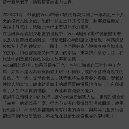
當母親年老了，換我帶著她走向世界。
2023年1月，41歲的Vocal帶著73歲的母親展開了一場為期三十八
天的橫跨六國之旅。他們一起去土耳其找浪漫，到挪威看極光，
在瑞士登雪山，體驗此生從未看過的夢幻風景。
在這段與母親朝夕相處的過程中，Vocal面臨了世代價值觀衝擊，
以及與長輩出遊的難題，但是敞開心胸對話之後發現，神媽媽是
位默契十足的神隊友。一路上，他們用好奇心迎接各種突如其來
的挑戰，用心靈去感受日常微小的幸福，重新找回童心，並且在
旅途中創造屬於自己的動人故事和回憶……
Vocal回顧過往，如果不是在五光十色的上海獨自工作打拚了六
年，如果不是因為寂寞而愛上旅行和攝影，或許不會成為現在的
自己。有一天，父母會老去，我們也將告別青春的容顏。變老是
件惱人的事情，健康隨著臉上的膠原蛋白慢慢地流失，但它卻帶
來了人生中珍貴的禮物——表達和實踐愛的能力。
這趟不在預料之中的旅行，讓Vocal重新展望人生，更深刻體會到
「幸福」的意義是什麼。從內心充滿自我懷疑到滿載而歸，他用
行動證明，不管幾歲都能夠擁有出走的勇氣；與其等到想要出發
卻走不動時徒留遺憾，不如現在就踏出探索世界的腳步吧！