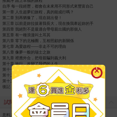
推薦序 踏上幸福的旅程
自序 每一段經歷，都會在未來用不同形式來豐富自己
第一章 人生超夢幻旅程，真的能成行嗎？
第二章 別再猶豫了，現在就出發！
第三章 以前是妳拉拔著我長大，現在換我牽起妳的手
第四章 我絕對不是最適合帶母親出國的那個人
第五章 有一種浪漫叫土耳其
第六章 零下的北極圈，互相照顧的新關係
第七章 為愛啟程——非走不可的理由
第八章 像夢一般的瑞士之旅
第九章 裡應外合，把母親騙到義大利
第十章 旅行，改變了我們的人生
第十一章 家人的意義
第十二章 愈老愈懂玩，愈要重視玩
第十三章 世代價值觀落差大，怎麼一起旅行？
後記
試閱
意料之外的旅行 親子作家 神老師&神媽咪（ 沈雅琪）