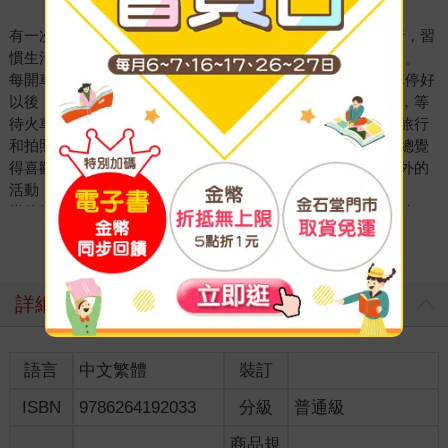
有一次我與工程師帶Vocal和神媽媽一起到花蓮、梨山去旅行，習
慣生活步調快速的我，跟Vocal一起出門去旅行，真是快瘋了。
每開車一小段，Vocal就會驚呼：「這裡好美！！」我們把車停好
以後，他就扛著單眼相機下車，開始找他滿意的角度、光線，等
待火車經過，等待飛鳥以最優雅的方式入鏡。他是真的喜歡旅行
和拍照這件事，真是完全顛覆了我對電競玩家的想法，以前總覺
得喜歡打電競的孩子會整天窩在家裡，他卻同時這麼喜愛戶外的
活動，熱愛生命和大自然。
當他告訴我們想帶媽媽去歐洲旅行時，我們都覺得媽媽一定第一
時間就會婉拒他。因為這麼多年來，媽媽的工作、家務忙碌，就
看更多
連我們想帶她去外地兩天一夜，她也常常擔心工作而無法跟我們
出遊，長期為家庭的經濟操勞，從來捨不得在自己的身上多花
錢。
詳細資料
沒想到媽媽竟然一口答應！第一次跟弟弟出國去玩，就玩了三十
八天，到挪威看極光、到瑞士滑雪、到北極圈看無敵雪景、到土
耳其看遍地的貓咪、搭了馴鹿雪橇、到德國去看姊姊、到義大利
語言
中文繁體
裝訂
看米蘭大教堂……我想不只是我，媽媽應該在出發前都沒有想過
ISBN
9786264192033
分級
普通級
這輩子竟然能有這麼棒的一段旅行。
看到Vocal書中詳述旅行的過程讓人身歷其境，看到每一張美景照
商品規