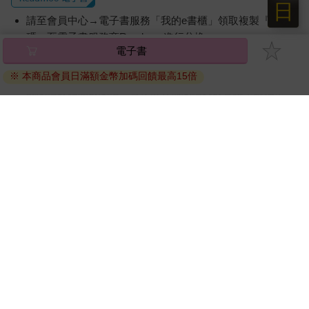
日
請至會員中心→電子書服務「我的e書櫃」領取複製『兌換
碼』至電子書服務商Readmoo進行兌換。
電子書
退換貨須知：
※ 本商品會員日滿額金幣加碼回饋最高15倍
因版權保護，您在金石堂所購買的電子書僅能以金石堂專屬
的閱讀軟體開啟閱讀，無法以其他閱讀器或直接下載檔案。
依據「消費者保護法」第19條及行政院消費者保護處公告之
「通訊交易解除權合理例外情事適用準則」，非以有形媒介
提供之數位內容或一經提供即為完成之線上服務，經消費者
事先同意始提供。（如：電子書、電子雜誌、下載版軟體、
虛擬商品…等），
不受「網購服務需提供七日鑑賞期」的限
制
。為維護您的權益，建議您先使用「試閱」功能後再付款
購買。