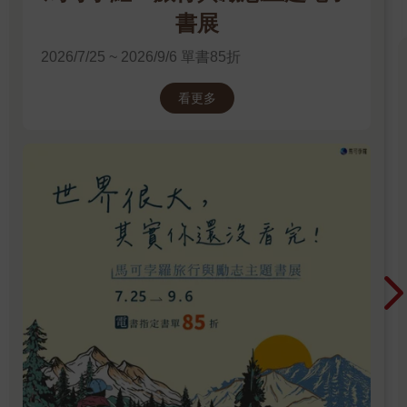
很多人來說，人生最大的幸福之一就是在旅途中有至親相伴，只
書展
是很多人或許也跟我們一樣，因為工作和各種現況的羈絆而無法
2026/7/25 ~ 2026/9/6 單書85折
實現！也謝謝弟弟用書本完整記錄了這趟旅程，讓每一個人都能
分享這份愛和幸福。
看更多
自序：每一段經歷，都會在未來用不同形式來豐富自己
七年前，我做了一個人生中比較重大的決定，那就是去上海工
作。
這意味著我必須和在台灣的家人、朋友暫時告別，以及放下累積
多年的工作人脈和成績，重新開始了。
其實，我離開台灣前的最後一份工作很受公司重用，而且薪資也
達到了年輕時覺得不敢想像的水準，算是圓夢了。可是，對當時
三十五歲的我來說，眼前大概只剩下這個機會去親身台灣以外的
生活和文化。不管結果是好或壞，我都想去看，去感受，去嘗
試。
我一向認為外界和媒體報導的說法只能當作參考，除非親自參與
或是看到，否則不太會妄下定論，因為這世界上有太多不同立場
和聲音了。一件事情的好與壞，親身體驗都不一定準確，更何況
是聽別人說呢。我想透過長期在當地生活，獲得不一樣的人生體
驗。