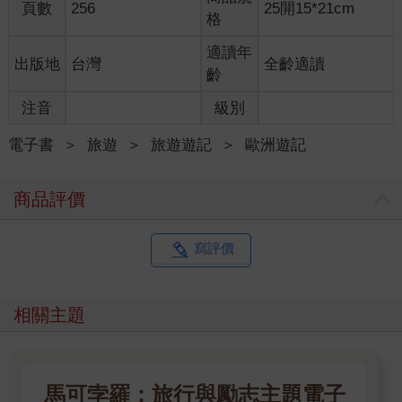
片都讓我驚呼連連，怎麼能有這麼美的地方！！怎麼能拍得這麼
頁數
256
25開15*21cm
格
美！！感謝Vocal帶媽媽出遊，讓辛苦一輩子的媽媽能有這麼棒的
回憶。
適讀年
出版地
台灣
全齡適讀
齡
推薦序
踏上幸福的旅程 YouTube「姐姐愛開車」 沈慧蘭（殺手蘭）
注音
級別
我和弟弟差六歲，小時候常帶著他到處玩，但長大後每當別人問
電子書
＞
旅遊
＞
旅遊遊記
＞
歐洲遊記
起我和弟弟小時候的趣事，印象最深的竟然是我騎腳踏車載他，
把他的頭摔破一個洞，然後我被爸爸打得半死……天啊！和弟弟
商品評價
從小到大這麼多美好的回憶竟然都忘了，只記得弟弟摔破頭。每
次很想補充說明我們深似海的親情，記憶卻都好模糊，如果小時
候我有寫日記，應該就能證明我是如何虐待他，啊！不是，是如
寫評價
何疼愛他。
這幾年弟弟帶著媽媽到歐洲深度旅遊，留下好多珍貴的回憶和紀
錄。身為女兒和姊姊，真的很開心兩個我深愛的親人，可以一起
相關主題
創造這麼美好的旅程。而弟弟這幾年開始攝影和寫作，我也才發
現他除了曾是電競國手的身分以外，竟然也是個有溫度的攝影師
和作家，常讓我看著他的照片和文字，猶如在每一則溫暖的故事
身歷其境。
馬可孛羅：旅行與勵志主題電子
謝謝弟弟帶媽媽出去玩，一起去看遍世界最美好的風景。我想對