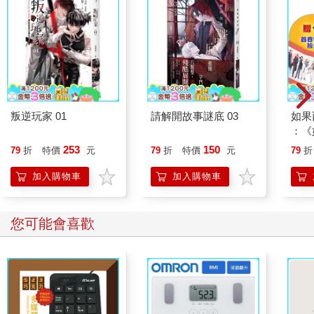
叛逆玩家 01
請解開故事謎底 03
如果
：《
喵》
253
150
79
折
特價
元
79
折
特價
元
79
折
【首
加入購物車
加入購物車
您可能會喜歡