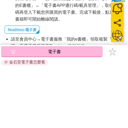
的E書櫃」→「電子書APP通行碼/載具管理」，取得通行
碼再登入下載您所購買的電子書。完成下載後，點選任一
書籍即可開始離線閱讀。
請至會員中心→電子書服務「我的e書櫃」領取複製『兌換
碼』至電子書服務商Readmoo進行兌換。
電子書
退換貨須知：
※ 金石堂電子書怎麼看
因版權保護，您在金石堂所購買的電子書僅能以金石堂專屬
的閱讀軟體開啟閱讀，無法以其他閱讀器或直接下載檔案。
依據「消費者保護法」第19條及行政院消費者保護處公告之
「通訊交易解除權合理例外情事適用準則」，非以有形媒介
提供之數位內容或一經提供即為完成之線上服務，經消費者
事先同意始提供。（如：電子書、電子雜誌、下載版軟體、
虛擬商品…等），
不受「網購服務需提供七日鑑賞期」的限
制
。為維護您的權益，建議您先使用「試閱」功能後再付款
購買。