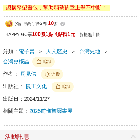
認購希望書包，幫助弱勢孩童上學不中斷！
10
預計最高可得金幣
點
?
100累1點 4點抵1元
HAPPY GO享
折抵無上限
分類：
電子書
＞
人文歷史
＞
台灣史地
＞
台灣史概論
追蹤
作者：
周見信
追蹤
出版社：
慢工文化
追蹤
出版日：
2024/11/27
相關主題：
2025前進首爾書展
活動訊息