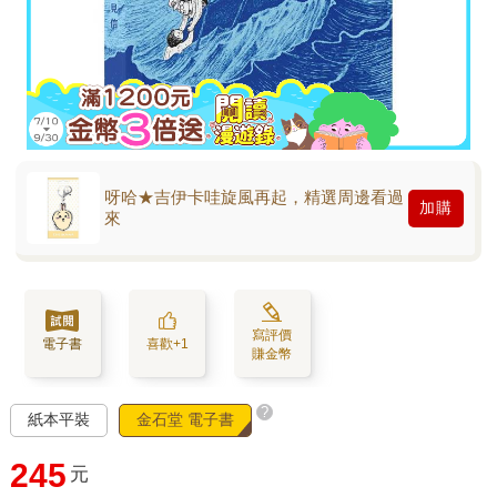
呀哈★吉伊卡哇旋風再起，精選周邊看過
加購
來
寫評價
電子書
喜歡+1
賺金幣
?
紙本平裝
金石堂 電子書
245
元