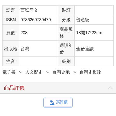
語言
西班牙文
裝訂
ISBN
9786269739479
分級
普通級
商品規
頁數
208
18開17*23cm
格
適讀年
出版地
台灣
全齡適讀
齡
注音
級別
電子書
＞
人文歷史
＞
台灣史地
＞
台灣史概論
商品評價
寫評價