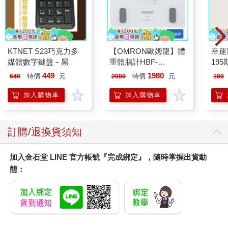
KTNET S23巧克力多
【OMRON歐姆龍】體
幸運
媒體數字鍵盤－黑
重體脂計HBF-
195
212W+送原價2980元
449
1980
特價
元
特價
元
649
2980
180
電動切菜調理機
221053
加入購物車
加入購物車
訂購/退換貨須知
加入金石堂 LINE 官方帳號『完成綁定』，隨時掌握出貨動
態：