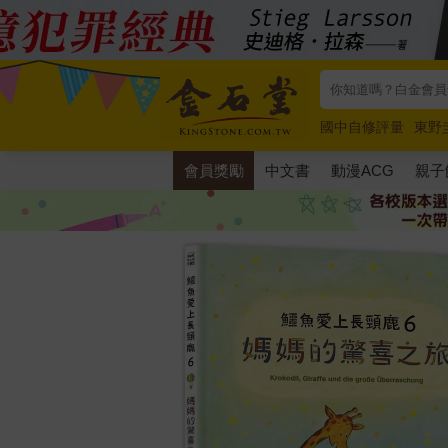
國中自修評量
東野
唯紅花綻放
奧德賽
會員獎勵
中文書
動漫ACG
親子