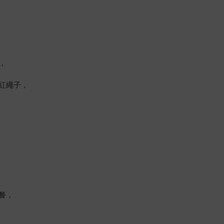
，
紅繩子，
餐，