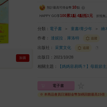
10
預計最高可得金幣
點
?
100累1點 4點抵1元
HAPPY GO享
折抵無
分類：
電子書
＞
童書/青少年
＞
繪
作者：
達妮拉．庫洛特
追蹤
出版社：
采實文化
追蹤
?
出版日：
2021/10/28
加購
相關主題：
【媽媽容易嗎？】母親節主
電子書
※ 本商品會員日滿額金幣加碼回饋最高15倍