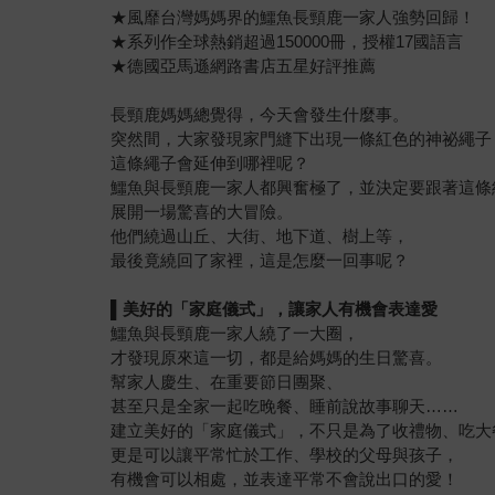
★風靡台灣媽媽界的鱷魚長頸鹿一家人強勢回歸！
★系列作全球熱銷超過150000冊，授權17國語言
★德國亞馬遜網路書店五星好評推薦
長頸鹿媽媽總覺得，今天會發生什麼事。
突然間，大家發現家門縫下出現一條紅色的神祕繩子
這條繩子會延伸到哪裡呢？
鱷魚與長頸鹿一家人都興奮極了，並決定要跟著這條
展開一場驚喜的大冒險。
他們繞過山丘、大街、地下道、樹上等，
最後竟繞回了家裡，這是怎麼一回事呢？
▌
美好的「家庭儀式」，讓家人有機會表達愛
鱷魚與長頸鹿一家人繞了一大圈，
才發現原來這一切，都是給媽媽的生日驚喜。
幫家人慶生、在重要節日團聚、
甚至只是全家一起吃晚餐、睡前說故事聊天……
建立美好的「家庭儀式」，不只是為了收禮物、吃大
更是可以讓平常忙於工作、學校的父母與孩子，
有機會可以相處，並表達平常不會說出口的愛！