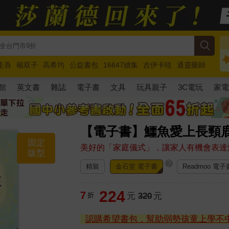
圭吾
楊双子
高希均
公益書包
16647續集
吉伊卡哇
通靈藥師
路邊攤新作
馬斯克
玩具總動員5
超慢跑
館
英文書
雜誌
電子書
文具
玩具親子
3C電玩
家
【電子書】鱷魚愛上長頸
固定
美好的「家庭儀式」，讓家人有機會表達
版型
?
精裝
金石堂 電子書
Readmoo 電子
224
7
折
元
320
元
認購希望書包，幫助弱勢孩童上學不