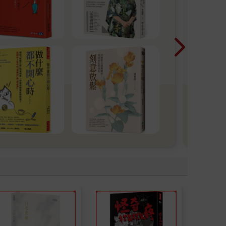
【用
紀念
粹，
情」