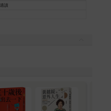
歲適讀
張