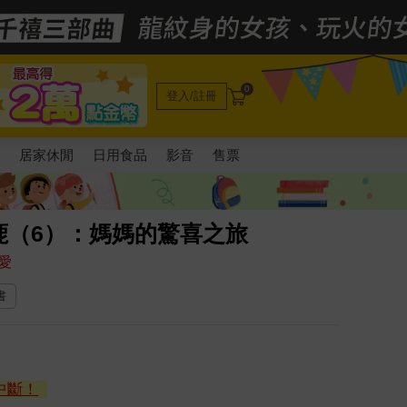
0
登入/註冊
電
居家休閒
日用食品
影音
售票
鹿（6）：媽媽的驚喜之旅
愛
書
中斷！