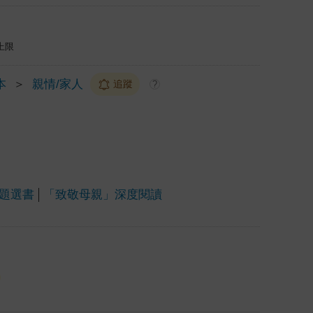
上限
本
＞
親情/家人
追蹤
?
題選書
「致敬母親」深度閱讀