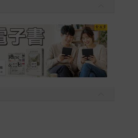
吃一點〉第二波
金石堂2026海