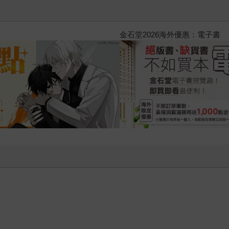
2026金石堂暑假漫博〈你好，我