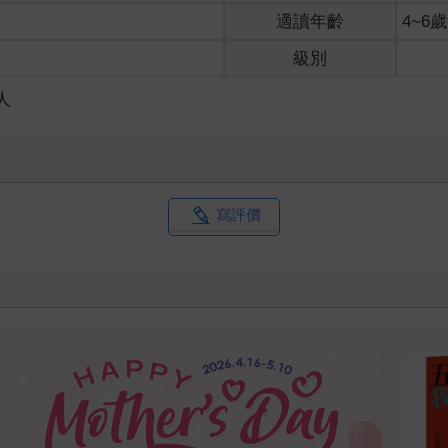
適讀年齡
4~6
級別
人
寫評價