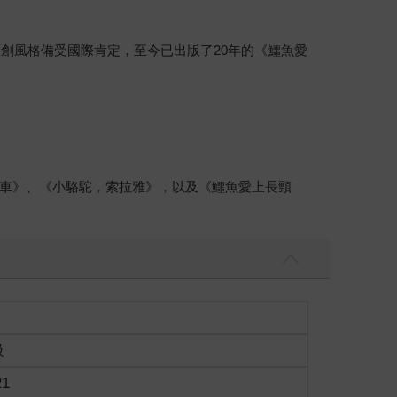
創風格備受國際肯定，至今已出版了20年的《鱷魚愛
車》、《小駱駝，索拉雅》，以及《鱷魚愛上長頸
級
21