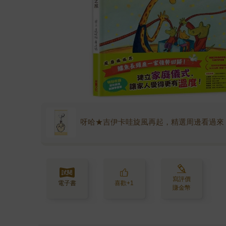
呀哈★吉伊卡哇旋風再起，精選周邊看過來
寫評價
電子書
喜歡+1
賺金幣