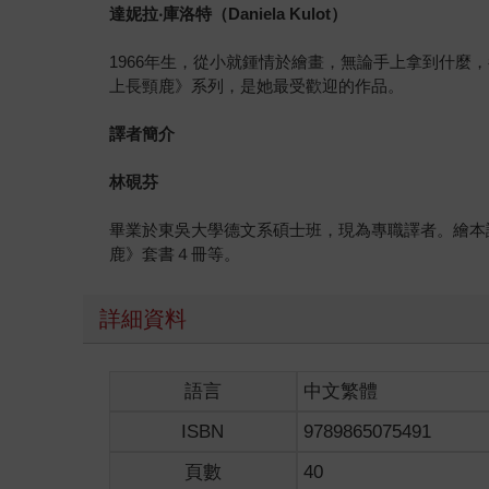
達妮拉
‧
庫洛特（
Daniela Kulot
）
1966年生，從小就鍾情於繪畫，無論手上拿到什麼
上長頸鹿》系列，是她最受歡迎的作品。
譯者簡介
林硯芬
畢業於東吳大學德文系碩士班，現為專職譯者。繪本
鹿》套書４冊等。
詳細資料
語言
中文繁體
ISBN
9789865075491
頁數
40