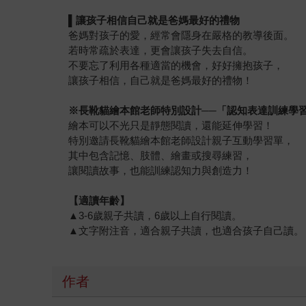
▌
讓孩子相信自己就是爸媽最好的禮物
爸媽對孩子的愛，經常會隱身在嚴格的教導後面。
若時常疏於表達，更會讓孩子失去自信。
不要忘了利用各種適當的機會，好好擁抱孩子，
讓孩子相信，自己就是爸媽最好的禮物！
※
長靴貓繪本館老師特別設計──「認知表達訓練學
繪本可以不光只是靜態閱讀，還能延伸學習！
特別邀請長靴貓繪本館老師設計親子互動學習單，
其中包含記憶、肢體、繪畫或搜尋練習，
讓閱讀故事，也能訓練認知力與創造力！
【適讀年齡】
▲3-6歲親子共讀，6歲以上自行閱讀。
▲文字附注音，適合親子共讀，也適合孩子自己讀。
作者