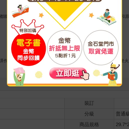
，都能拿來塗塗畫畫，她現在住在德國的奧格斯堡，獨特的幽默感和原
譯作有《動物園刷牙日》、《不要隨便跟陌生人走》、《約翰娜坐火
裝訂
分級
普通
商品規格
29.7*