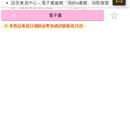
請至會員中心→電子書服務「我的e書櫃」領取複製『兌換
碼』至電子書服務商Readmoo進行兌換。
電子書
退換貨須知：
※ 本商品會員日滿額金幣加碼回饋最高15倍
因版權保護，您在金石堂所購買的電子書僅能以金石堂專屬
的閱讀軟體開啟閱讀，無法以其他閱讀器或直接下載檔案。
依據「消費者保護法」第19條及行政院消費者保護處公告之
「通訊交易解除權合理例外情事適用準則」，非以有形媒介
提供之數位內容或一經提供即為完成之線上服務，經消費者
事先同意始提供。（如：電子書、電子雜誌、下載版軟體、
虛擬商品…等），
不受「網購服務需提供七日鑑賞期」的限
制
。為維護您的權益，建議您先使用「試閱」功能後再付款
購買。