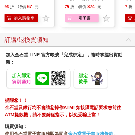
用背：照片單字全部收
67
374
96
折
特價
元
75
折
特價
元
7
折
錄！全場景1500張實
境圖解，讓生活中的人
加入購物車
電子書
事時地物成為你的日文
老師！
訂購/退換貨須知
加入金石堂 LINE 官方帳號『完成綁定』，隨時掌握出貨動
態：
提醒您！！
金石堂及銀行均不會請您操作ATM! 如接獲電話要求您前往
ATM提款機，請不要聽從指示，以免受騙上當！
購買須知：
使用金石堂電子書服務即為同意
金石堂電子書服務條款
。