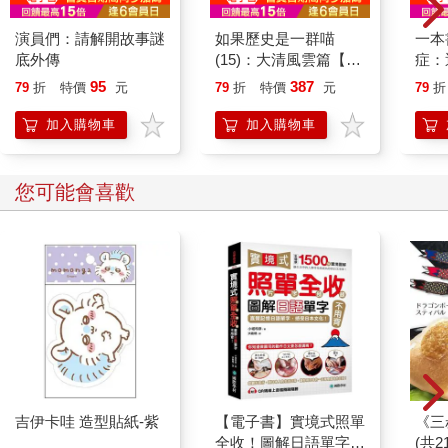
演員們：請解開故事謎
如果歷史是一群喵
一本
底外傳
(15)：大清風雲篇【萌
症：
貓漫畫學歷史】
開大
95
387
79
折
特價
元
79
折
特價
元
79
折
人也
的3
加入購物車
加入購物車
您可能會喜歡
吉伊卡哇 造型貼紙-紫
【電子書】實境式照單
《三
全收！圖解日語單字不
(共2