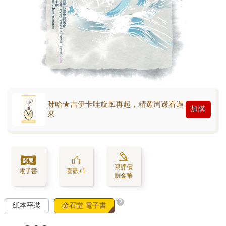
呀哈★吉伊卡哇旋風再起，精選周邊看過
加購
來
寫評價
電子書
喜歡+1
賺金幣
?
紙本平裝
金石堂 電子書