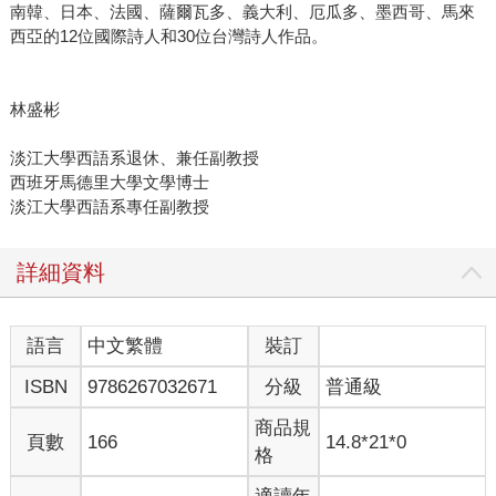
南韓、日本、法國、薩爾瓦多、義大利、厄瓜多、墨西哥、馬來
西亞的12位國際詩人和30位台灣詩人作品。
林盛彬
淡江大學西語系退休、兼任副教授
西班牙馬德里大學文學博士
淡江大學西語系專任副教授
詳細資料
語言
中文繁體
裝訂
ISBN
9786267032671
分級
普通級
商品規
頁數
166
14.8*21*0
格