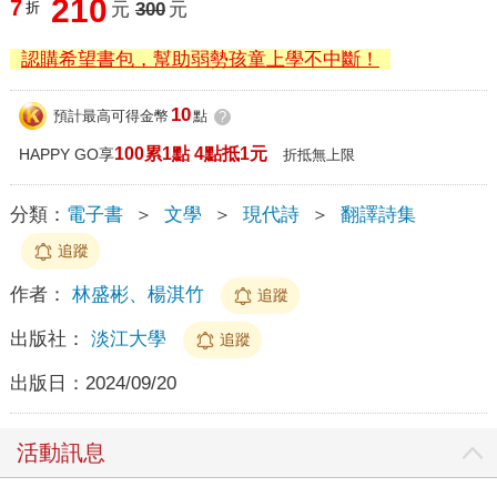
210
7
折
元
300
元
認購希望書包，幫助弱勢孩童上學不中斷！
10
預計最高可得金幣
點
?
100累1點 4點抵1元
HAPPY GO享
折抵無上限
分類：
電子書
＞
文學
＞
現代詩
＞
翻譯詩集
追蹤
作者：
林盛彬、楊淇竹
追蹤
出版社：
淡江大學
追蹤
出版日：
2024/09/20
活動訊息