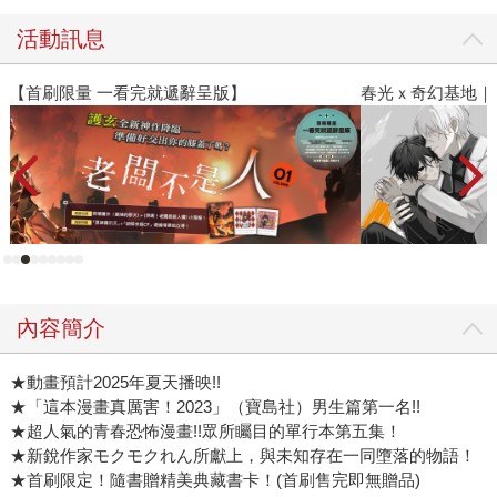
活動訊息
春光ｘ奇幻基地｜全書系展
內容簡介
★動畫預計2025年夏天播映!!
★「這本漫畫真厲害！2023」（寶島社）男生篇第一名!!
★超人氣的青春恐怖漫畫!!眾所矚目的單行本第五集！
★新銳作家モクモクれん所獻上，與未知存在一同墮落的物語！
★首刷限定！隨書贈精美典藏書卡！(首刷售完即無贈品)