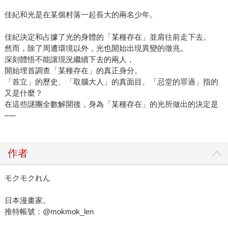
佳紀和光是在某個村落一起長大的兩名少年。
佳紀決定和占據了光的身體的「某種存在」並肩往前走下去。
然而，除了周遭環境以外，光也開始出現異變的徵兆。
深刻體悟不能讓現況繼續下去的兩人，
開始埋首調查「某種存在」的真正身分。
「首立」的歷史、「取腦大人」的真面目、「忌堂的罪過」指的
又是什麼？
在這些謎團全數解開後，身為「某種存在」的光所做出的決定是
──
作者
モクモクれん
日本漫畫家。
推特帳號：@mokmok_len