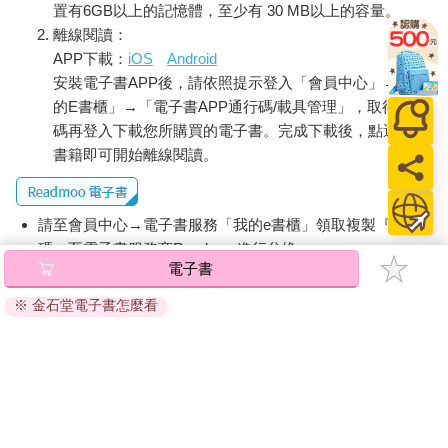
置有6GB以上的記憶體，至少有 30 MB以上的容量。
離線閱讀：
APP下載：
iOS
Android
安裝電子書APP後，請依照提示登入「會員中心」→「我
的E書櫃」→「電子書APP通行碼/載具管理」，取得通行
碼再登入下載您所購買的電子書。完成下載後，點選任一
書籍即可開始離線閱讀。
請至會員中心→電子書服務「我的e書櫃」領取複製『兌換
碼』至電子書服務商Readmoo進行兌換。
電子書
退換貨須知：
※ 金石堂電子書怎麼看
因版權保護，您在金石堂所購買的電子書僅能以金石堂專屬
的閱讀軟體開啟閱讀，無法以其他閱讀器或直接下載檔案。
依據「消費者保護法」第19條及行政院消費者保護處公告之
「通訊交易解除權合理例外情事適用準則」，非以有形媒介
提供之數位內容或一經提供即為完成之線上服務，經消費者
事先同意始提供。（如：電子書、電子雜誌、下載版軟體、