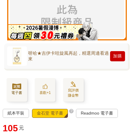
呀哈★吉伊卡哇旋風再起，精選周邊看過
加購
來
寫評價
電子書
喜歡+1
賺金幣
?
紙本平裝
金石堂 電子書
Readmoo 電子書
105
元