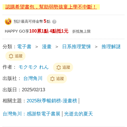
認購希望書包，幫助弱勢孩童上學不中斷！
5
預計最高可得金幣
點
?
100累1點 4點抵1元
HAPPY GO享
折抵無上限
分類：
電子書
＞
漫畫
＞
日系推理驚悚
＞
推理解謎
追蹤
作者：
モクモク れん
追蹤
出版社：
台灣角川
追蹤
出版日：
2025/02/13
相關主題：
2025秋季暢銷榜-漫畫榜
台灣角川：感謝祭電子書展
光逝去的夏天