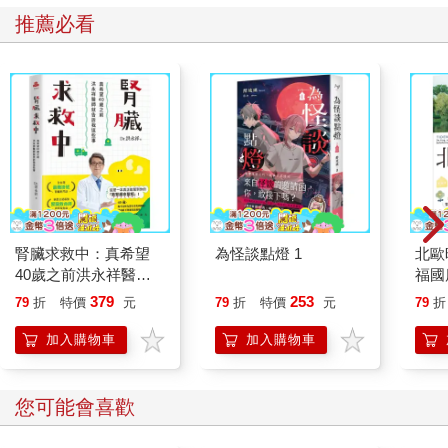
推薦必看
腎臟求救中：真希望
為怪談點燈 1
北歐
40歲之前洪永祥醫師
福國
就告訴我這些事
379
253
79
折
特價
元
79
折
特價
元
79
折
加入購物車
加入購物車
您可能會喜歡