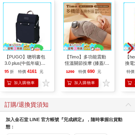
【PUGO】聰明書包
【Timo】多功能震動
【he
3.0 plus(中低年級)酷
恆溫關節按摩 (膝蓋/
換電
黑 全新進化玩美上市
肩/手肘通用) 無線充電
4161
690
95
折
特價
元
特價
元
特價
1290
加熱護膝 智能震動護
膝熱敷 【單入組】
加入購物車
加入購物車
訂購/退換貨須知
加入金石堂 LINE 官方帳號『完成綁定』，隨時掌握出貨動
態：