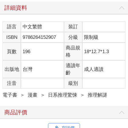
詳細資料
語言
中文繁體
裝訂
ISBN
9786264152907
分級
限制級
商品規
頁數
196
18*12.7*1.3
格
適讀年
出版地
台灣
成人適讀
齡
注音
級別
電子書
＞
漫畫
＞
日系推理驚悚
＞
推理解謎
商品評價
寫評價