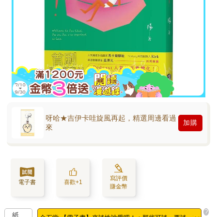
呀哈★吉伊卡哇旋風再起，精選周邊看過
加購
來
寫評價
電子書
喜歡+1
賺金幣
?
紙