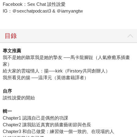
Facebook：Sex Chat 談性說愛
IG：＠sexchatpodcast3 & ＠iamyangtw
目錄
專文推薦
我不是她的聽眾我是她的摯友 ──馬卡龍腳趾（人氣療癒系插畫
家）
給大家的雲端情人：揚──kirk（Firstory共同創辦人）
我所看見的揚 ──温澤元（英德書籍譯者）
自序
談性說愛的開始
輯一
Chapter1 認識自己是偶然的功課
Chapter2 讓我貼近真實的插畫藝術節與色長
Chapter3 和自己做愛：練習做一個一致的、在現場的人