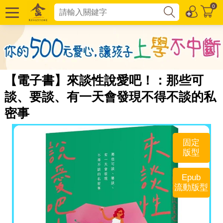
0
【電子書】來談性說愛吧！：那些可
談、要談、有一天會發現不得不談的私
密事
固定
版型
Epub
流動版型