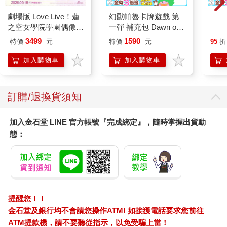
劇場版 Love Live！蓮
幻獸帕魯卡牌遊戲 第
吉伊
之空女學院學園偶像俱
一彈 補充包 Dawn of
黃
樂部 Bloom Garden
Palpagos（日文版一
3499
1590
特價
元
特價
元
95
折
Party蓮之空預售大套
盒）
組
加入購物車
加入購物車
訂購/退換貨須知
加入金石堂 LINE 官方帳號『完成綁定』，隨時掌握出貨動
態：
提醒您！！
金石堂及銀行均不會請您操作ATM! 如接獲電話要求您前往
ATM提款機，請不要聽從指示，以免受騙上當！