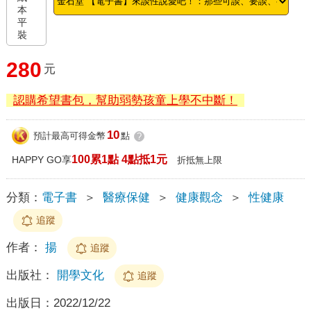
本
平
裝
280
元
認購希望書包，幫助弱勢孩童上學不中斷！
10
預計最高可得金幣
點
?
100累1點 4點抵1元
HAPPY GO享
折抵無上限
分類：
電子書
＞
醫療保健
＞
健康觀念
＞
性健康
追蹤
作者：
揚
追蹤
出版社：
開學文化
追蹤
出版日：
2022/12/22