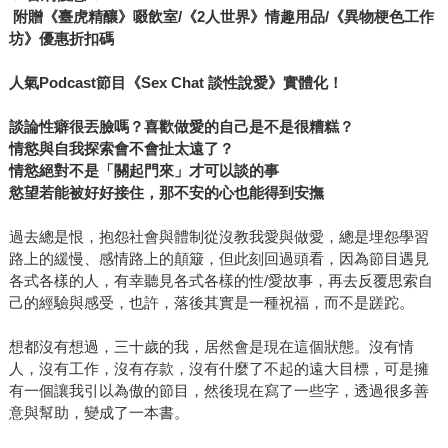
附贈《臺虎精釀》啜飲室
/
《
2
人世界》情趣用品
/
《異物梗色工作
坊》優惠折扣碼
人氣Podcast節目《Sex Chat 談性說愛》實體化！
談論性癖很丟臉嗎？喜歡做愛的自己是不是很糟糕？
情慾與自我探索會不會扯太遠了？
情慾絕對不是「關起門來」才可以談的事
慾望若能被好好接住，那不安的心也能得到安撫
過去總是恨，抱怨社會與體制從沒教我愛與做愛，總是埋怨學習
路上的緩慢、感情路上的顛簸，但此刻回過頭看，因為節目遇見
各式各樣的人，有幸聽見各式各樣的性/愛故事，再去反覆思索自
己的經驗與感受，也許，落後其實是一種祝福，而不是蹉跎。
想都沒有想過，三十歲的我，居然會是現在這個狀態。沒有情
人，沒有工作，沒有存款，沒有什麼了不起的遠大目標，可是擁
有一個讓我引以為傲的節目，然後現在寫了一些字，透過很多善
意與幫助，變成了一本書。