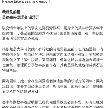
Please take a seat and enjoy！
我所見的揚
英德書籍語譯者
温澤元
以交情十年以上的摯友之姿從旁觀察，揚身上的某些特質多年來
始終如一，甚至在開始經營Podcast 後更飽滿耀眼，在一旁默默
看著的我其實滿心佩服。
揚依然是大學時的她：有幹勁的時候勇往直前，但有點固執、有
些自信不足，對自己的決定與未來方向永遠都不確定。雖然幹勁
讓她創立了「談性說愛」這個節目，但她之所以成為如今這樣一
位蒐集、整理與分享故事的創作者，其實是拜其他貌似絆腳石的
特質所賜。
因為固執，她才會在性與愛這個無邊無際的領域走闖四年；因為
沒自信，她要求自己做足功課、相信專業；因為不確定，她擁抱
五花八門的議題與素材。
書中每則故事都證明揚已經具備優秀採訪者的特質。好奇心旺盛
的她積極與形形色色的人接觸，面對各種故事時以開放包容的態