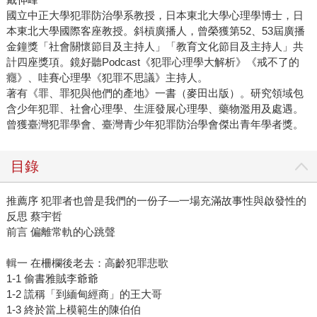
國立中正大學犯罪防治學系教授，日本東北大學心理學博士，日
本東北大學國際客座教授。斜槓廣播人，曾榮獲第52、53屆廣播
金鐘獎「社會關懷節目及主持人」「教育文化節目及主持人」共
計四座獎項。鏡好聽Podcast《犯罪心理學大解析》《戒不了的
癮》、哇賽心理學《犯罪不思議》主持人。
著有《罪、罪犯與他們的產地》一書（麥田出版）。研究領域包
含少年犯罪、社會心理學、生涯發展心理學、藥物濫用及處遇。
曾獲臺灣犯罪學會、臺灣青少年犯罪防治學會傑出青年學者獎。
目錄
推薦序 犯罪者也曾是我們的一份子—一場充滿故事性與啟發性的
反思 蔡宇哲
前言 偏離常軌的心跳聲
輯一 在柵欄後老去：高齡犯罪悲歌
1-1 偷書雅賊李爺爺
1-2 謊稱「到緬甸經商」的王大哥
1-3 終於當上模範生的陳伯伯