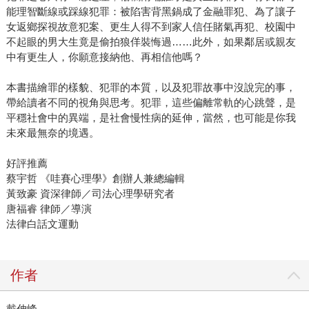
能理智斷線或踩線犯罪：被陷害背黑鍋成了金融罪犯、為了讓子
女返鄉探視故意犯案、更生人得不到家人信任賭氣再犯、校園中
不起眼的男大生竟是偷拍狼佯裝悔過……此外，如果鄰居或親友
中有更生人，你願意接納他、再相信他嗎？
本書描繪罪的樣貌、犯罪的本質，以及犯罪故事中沒說完的事，
帶給讀者不同的視角與思考。犯罪，這些偏離常軌的心跳聲，是
平穩社會中的異端，是社會慢性病的延伸，當然，也可能是你我
未來最無奈的境遇。
好評推薦
蔡宇哲 《哇賽心理學》創辦人兼總編輯
黃致豪 資深律師／司法心理學研究者
唐福睿 律師／導演
法律白話文運動
作者
戴伸峰