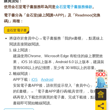
購買須知：
著。
使用金石堂電子書服務即為同意
金石堂電子書服務條款
。
近年來隨著性別平權觀念的推展，與傳統刻板性別印象之間產生
電子書分為「金石堂(線上閱讀+APP)」及「Readmoo(兌換
巨大的衝擊，讓這些原本存在於人們心中、被壓抑的性別意識，
浮上檯面成為尖銳對話的引爆點。
碼)」兩種：
那些與性別有關的事，想談談的是，法律改變後，人心變了嗎？
這件事。這些與性別有關的偏差或是犯罪行為，對於人性本善會
帶來基本的破壞，也會讓性別議題成為無所不在的對立談資。
將儲存於會員中心→電子書服務「我的e書櫃」，點選線上
他們的改變、法令的改變、社會的改變、我們的改變，性別這個
閱讀直接開啟閱讀。
議題，永遠都會變，只有這個是不會改變的。
線上閱讀：
建議使用Chrome、Microsoft Edge 有較佳的線上瀏覽效
你歡迎他們回來嗎？
果， iOS 16 或以上版本，Android 6.0 以上版本，建議裝
二○二四年十一月底，在台灣矯正機構中的五九五一六名收容人，
置有6GB以上的記憶體，至少有 30 MB以上的容量。
如果沒有意外或更新的法律詮釋，或快或慢，最後都會回到社
離線閱讀：
會，回到我們身邊，成為社會上完全無法識別的一個普羅之人。
APP下載：
iOS
Android
你歡迎他們回來嗎？在這個問題之前，需要了解的是，你知道他
安裝電子書APP後，請依照提示登入「會員中心」→「我
們一定會回來嗎？你準備好他們回來了嗎？
這是社會大眾的視角與思維。
的E書櫃」→「電子書APP通行碼/載具管理」，取得通行
會
但是，更重要的事情是，這些因為犯罪行為被收容的人們，他們
碼再登入下載您所購買的電子書。完成下載後，點選任一
準備好回來了嗎？他們怎麼看待自己終將回歸社會這個事實？
書籍即可開始離線閱讀。
員
因為擔任犯罪防治系老師的因緣，我有了比大家更多的機會實際