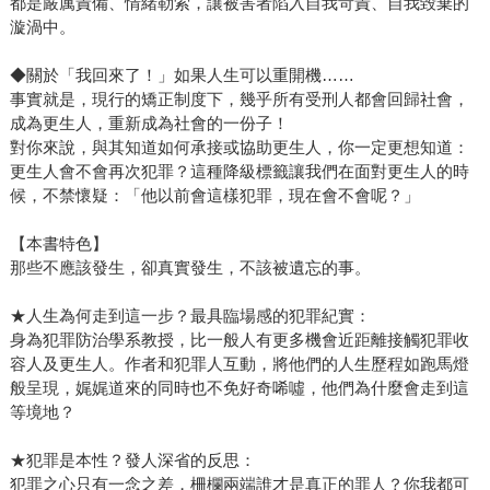
都是嚴厲責備、情緒勒索，讓被害者陷入自我苛責、自我毀棄的
漩渦中。
◆關於「我回來了！」如果人生可以重開機……
事實就是，現行的矯正制度下，幾乎所有受刑人都會回歸社會，
成為更生人，重新成為社會的一份子！
對你來說，與其知道如何承接或協助更生人，你一定更想知道：
更生人會不會再次犯罪？這種降級標籤讓我們在面對更生人的時
候，不禁懷疑：「他以前會這樣犯罪，現在會不會呢？」
【本書特色】
那些不應該發生，卻真實發生，不該被遺忘的事。
★人生為何走到這一步？最具臨場感的犯罪紀實：
身為犯罪防治學系教授，比一般人有更多機會近距離接觸犯罪收
容人及更生人。作者和犯罪人互動，將他們的人生歷程如跑馬燈
般呈現，娓娓道來的同時也不免好奇唏噓，他們為什麼會走到這
等境地？
★犯罪是本性？發人深省的反思：
犯罪之心只有一念之差，柵欄兩端誰才是真正的罪人？你我都可