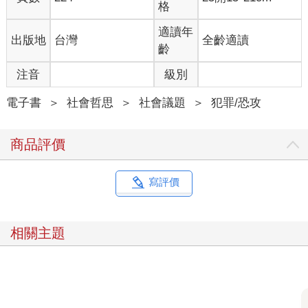
格
高中的學習，就這樣，心理學走入我的生命，成為我的後半生注
解。
適讀年
出版地
台灣
全齡適讀
在政大心理系的學習歷程中，大學部四年、研究所兩年，除了讓
齡
我學習到飽滿的心理學知識外，心理學中豐富的人文素養以及敏
銳的問題觀察力，不知不覺地引導我，讓我成為一個細膩且敏感
注音
級別
的人。
電子書
＞
社會哲思
＞
社會議題
＞
犯罪/恐攻
在柵欄後老去：高齡犯罪悲歌
在碩士課程期間，我在林美珍教授的指導下，選擇當時完全不會
商品評價
有人注意的議題：高齡學。這個啟發是一張海報，掛在美珍老師
研究室的第一個書櫃側，一進門就能看到—Gerontology 高齡學。
在一九九○年代，全世界都處在八○年代所帶來的高度成長喜悅
寫評價
中，科技何止突飛猛進日行千里，台灣迎向世界，每天都是欣欣
向榮的青春活力。少子化？沒聽過！高齡化？不可能吧?!很多現
在迫在眉梢的問題，在當時都像是海市蜃樓般虛幻而不切實際。
相關主題
但是美珍老師很堅定地告訴我：「伸峰，高齡是人類一生發展不
可能避免的事情，每個人都會老、每個人都會死，隨著醫療的進
步，高齡會成為社會的常態，這是必然的！」
在老師的鼓勵下，我以台灣地區成年及高齡者的「可能自我」為
主題進行了碩士論文的研究與撰寫。