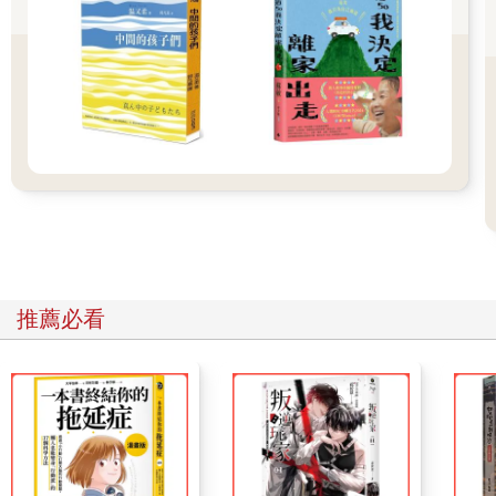
不過有些人的平原卻暗藏著最致命的窪地陷阱。記得那是二○○二
年，我在日本攻讀博士學位時，NHK推出了一系列的節目，探討
日本當時最紅的年度代表詞「少子高齡化」。眾所周知，日本是
世界上排名前端的高齡化大國，各色各樣的高齡者問題，正讓日
本政府焦頭爛額：年金、高齡危險駕駛、高齡獨居、孤獨死、高
齡疾病照顧、長照……
其中一個非常非常奇特的犯罪現象，在這系列節目中被正式提出
—高齡者收銀檯前竊盜案件。
你一定有去過便利商店或超市的購物經驗，在一般的店頭陳列原
則中，收銀檯前一直是商品陳列的兵家必爭之地，因為這是消費
者購物的最後一個機會，但也是必經的一個區域。在等待商品結
帳的過程中，消費者一定會看到這些陳列在收銀檯前的小商品，
殺時間也好、無聊也罷，這些小商品至少讓結帳不再是了無生趣
推薦必看
的等待，而是一種消磨時間或是換個小零錢的最佳所在。
也因為這樣，收銀檯前的商品陳列有一個業界不會告訴你的秘
密：那就是，收銀檯前的商品，價格都不會超過當地紙鈔的最小
面額。
舉例來說，日幣紙鈔的最小面額是一千日圓，收銀檯前就擺一些
幾百塊的商品；台幣紙鈔的最小面額是一百元，那收銀檯前就擺
一些幾十塊錢的商品。因為這些小錢方便找零，也容易下決定，