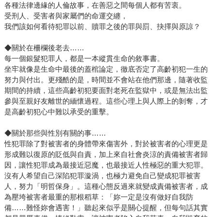
各種法律邊緣的人倫故事，在善惡之間每個人都有苦衷。
受刑人、受害者與家屬們的命運交纏，
我們該如何看待犯罪以前、贖罪之後的罪與罰、抉擇與原諒？
◆關於在柵欄後老去……
每一個銀髮犯罪人，都是一本縱貫生命的敘事書。
坐牢就像是生命中最後的蓋棺論定，徹底否定了高齡初犯一生的
努力與付出。更殘酷的是，時間並不會站在他們那邊，隨著收監
期間的持續，這些高齡初犯要面對老死在監獄中，或是無法出監
參與至親好友離世的緬懷過程。這些心理上與人際上的剝奪，才
是高齡初犯心中難以承受的重擊。
◆關於那些與性別有關的事……
性犯罪除了對被害者的身體帶來傷害外，對於被害者的心理更是
形成難以復原的貶低與自責，加上來自社會炎涼的責備被害者歸
因，讓性犯罪成為最接近惡魔，也最接近人性極惡的重大犯罪。
沒有人希望自己深陷犯罪漩渦，也極力避免自己變成犯罪被害
人，努力「明哲保身」。這種心態反過來就變成責備被害者，成
為壓垮被害者最重的那根稻草：「妳一定是沒有做好自我防
備……難怪妳會遇害！」聽起來似乎是關心提醒，但每句話其實