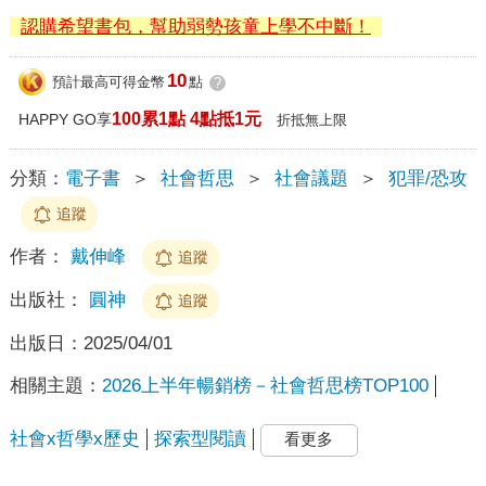
認購希望書包，幫助弱勢孩童上學不中斷！
10
預計最高可得金幣
點
?
100累1點 4點抵1元
HAPPY GO享
折抵無上限
分類：
電子書
＞
社會哲思
＞
社會議題
＞
犯罪/恐攻
追蹤
作者：
戴伸峰
追蹤
出版社：
圓神
追蹤
出版日：
2025/04/01
相關主題：
2026上半年暢銷榜－社會哲思榜TOP100
社會x哲學x歷史
探索型閱讀
看更多