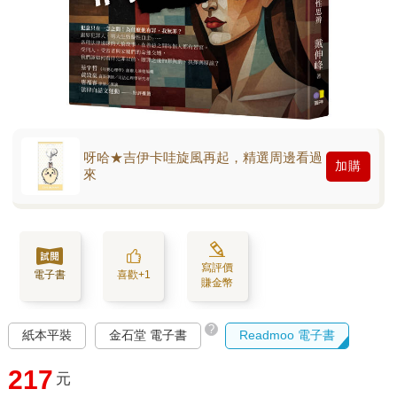
呀哈★吉伊卡哇旋風再起，精選周邊看過
加購
來
寫評價
電子書
喜歡+1
賺金幣
?
紙本平裝
金石堂 電子書
Readmoo 電子書
217
元