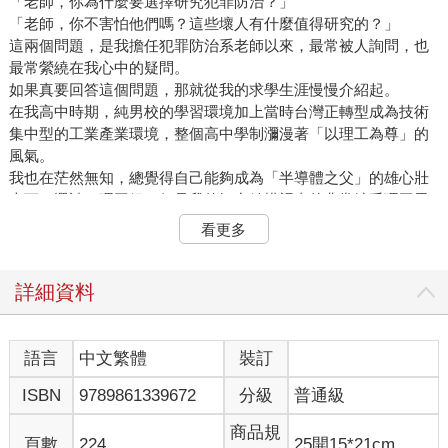
「老師，你為什麼要選擇研究犯罪防治？」
「老師，你不害怕他們嗎？這些壞人有什麼值得研究的？」
這兩個問題，是我擔任犯罪防治系老師以來，最常被人詢問，也
最常縈繞在我心中的疑問。
如果真要回答這個問題，那就從我的求學生涯慢慢介紹起。
在我高中時期，純男校的學習環境加上當時台灣正轉型成為技術
集中型的工業產業環境，整個高中學制瀰漫著「以理工為尊」的
風氣。
我也在茫然無知，總覺得自己能夠成為「半導體之父」的雄心壯
志下，選讀了理工組。但是我的智力結構裡真的非常缺乏理工思
維的能量，在理工組讀書的高中階段，原本想要成為半導體之父
看更多
的雄心勃勃，被「全倒」的物理數學分數擊垮，完全失去生命方
向。
但是心中有一塊小小的地方，卻逐漸攻城掠地似地成長。
詳細資料
「社會議題」與「人性人心觀」。
八○年代末期的台灣社會，剛好是我高中的時候，台灣社會正經歷
翻天覆地的結構改變。農民運動、民主化運動、國會改革運動，
語言
中文繁體
裝訂
社會動盪激發出無與倫比的社會力量，舊體制的逐漸弱化，每個
ISBN
9789861339672
分級
普通級
人都人心惶惶。
所以大學入學我選擇了心理系，一來有個「心」字，讓我充滿探
商品規
索的好奇；二來總覺得還有個「理」字，足以寬慰自己三年來在
頁數
224
25開15*21cm