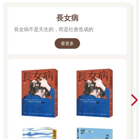
什麼是「可能自我」？白話文來說，就是「對於自己未來的期待
與擔憂」。
研究這個議題對我造成很大的震撼。對於一個正在撰寫碩士論文
長女病
的二十二歲菜鳥新手碩士生而言，自己的未來正是光明燦爛，充
長女病不是天生的，而是社會造成的
滿無限可能，何來擔憂？對此實在是無所畏懼的。
但是我的研究樣本，這些六十五歲以上的高齡爺爺奶奶們，他們
告訴我的希望與擔憂，卻是如此簡單與短淺。
看更多
「能活著就不錯啦！」
「能一口氣好死就好了！」
「大概就是健康不生病，好死不痛苦啊……」
爺爺奶奶們的希望真的好單純呀！當時的我感到十分苦惱，這麼
單純的人生願望，讓我的論文顯得單調無趣，真不知道能不能畢
業！
美珍老師讀過我的論文後，很溫暖地給了我評語：「伸峰，隨著
年紀漸長，人們在經歷過生命裡的高峰與谷底後，最後他們會期
望自己來到一片平原。平原也許單調無奇，風平浪靜，但卻是高
齡者最期待的平穩與安心。」
然後我畢業了，一路走來，我也快走到了當年自己碩士論文研究
樣本的年紀。人生的高峰與低谷，一個一個地跨過，曾經的絢爛
慢慢褪色；當年的低谷逐漸填平，原來真的沒錯！我現在最期待
的就是一片平原，平平淡淡地讓我安身立命！