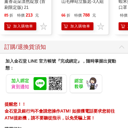
薰香花朵凛然綻放 (首
山毛櫸站立飯匙-3入組
蝦米
希望藉由自己微小的犯罪行為，勞動警方幫忙聯絡遠方的家人或
刷限定版) 21
口罩
子女，讓他們回來看看自己……
真的，如果人們活到高齡，所期待的只是平原般恬靜穩定的生
213
788
85
折
特價
元
66
折
特價
元
特價
活，那這些隱藏著的犯罪陷阱，就像是平原地上見不著的沼澤窟
加入購物車
加入購物車
窿，讓高齡者平靜的安養生活出現重大的危機與變數。
人都會老，你希望自己的老後，是在監獄裡度過嗎？
這個問題，是這本書帶給你的第一個衝擊。
訂購/退換貨須知
那些與性別有關的事
性別，在相對偏向保守的東方文化社會，一直都是關起門來的事
加入金石堂 LINE 官方帳號『完成綁定』，隨時掌握出貨動
情。但是台灣在這個議題上，因著治安事件的發生，有了更為深
態：
刻的改變與反省機會。例如：鄧○雯殺夫案，讓我們制訂了亞洲第
一部家庭暴力防治法，讓隱藏在家門後的啜泣聲，終有被聽到的
一天。因為性別平權觀念的推展，通姦罪的廢除、司法院釋字第
七四八號解釋施行法、跟蹤騷擾法、性別平等工作法、性別平等
教育法⋯⋯每一部法律的制定、廢除或頒行，都彰顯了台灣在相
關議題的前進與改變。
提醒您！！
但，法律變了，人心變了嗎？
金石堂及銀行均不會請您操作ATM! 如接獲電話要求您前往
與性有關的犯罪案件，在 Me Too 運動的揭示下，已經在世界各
ATM提款機，請不要聽從指示，以免受騙上當！
地掀起討論與關注。而這些與性有關的犯罪或是偏差，最讓人感
到擔憂與害怕的是，似乎就在我們身邊，似乎無時無刻正發生