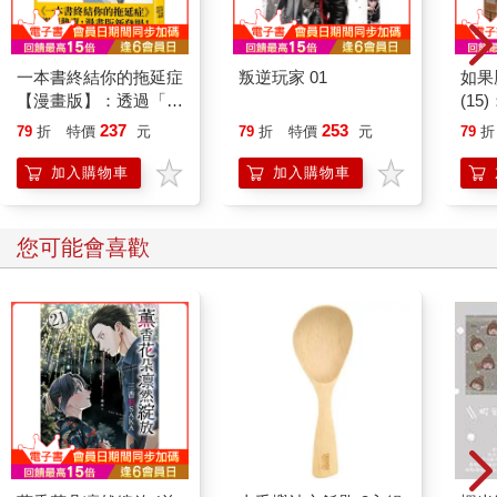
對於等待結帳的人來說，剛好就是另外一種消費的犒賞。
然後，在日本就因此出現奇怪的現象，高齡者收銀檯前竊盜事件
大量增加。
一本書終結你的拖延症
叛逆玩家 01
如果
這些案件的發生非常奇特，高齡者、在收銀檯前、在收銀員前、
【漫畫版】：透過「小
(1
在排隊等待的顧客前，「光天化日」、「眾目睽睽」地偷收銀檯
行動」打開大腦的行動
貓漫
237
253
79
折
特價
元
79
折
特價
元
79
折
前的小商品。然後光天化日、眾目睽睽地被檢舉；接著光天化
開關，懶人也能變身
日、眾目睽睽地成為竊盜犯！
「行動派」的37個科
加入購物車
加入購物車
更讓人不解的是，這些高齡者並不是沒錢，他們的皮包裡有足夠
學方法
的購物金，但卻不拿出來付帳，就是要偷！堅持自己偷！打死不
付錢！
您可能會喜歡
這就有點貓膩了。
日本警方對於這樣的案件十分頭疼，因為金額很小，卻是竊盜公
訴，這個案子要辦，非辦不可；但是辦這樣的案子，讓人心疼。
終於，這樣的高齡者犯罪案件進入媒體報導的視野區，成為被關
注的現象。
原來，高齡者收銀檯前竊盜事件頻發，反映出日本社會逐步走向
高齡化社會後的人倫悲劇：獨居高齡長者為了與遠地家人連絡，
只好「刻意製造」犯罪事件，藉此引起家人注意與關心的悲傷事
實。
這些高齡竊盜者不是沒有錢，也根本不需要這些商品，他們只是