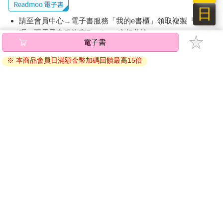
接觸到犯罪收容人以及更生人，甚至與他們成了朋友。
日
「老師，你不害怕他們嗎？這些壞人有什麼值得研究的？」這個
請至會員中心→電子書服務「我的e書櫃」領取複製『兌換
問題又出現在我腦海中。
碼』至電子書服務商Readmoo進行兌換。
我害不害怕？說實話，不可能完全不怕。我的高敏感人格特質，
電子書
讓我在面對這些因案入獄的犯罪人時，多少有著擔心甚至是無來
退換貨須知：
由的懼怕。
※ 本商品會員日滿額金幣加碼回饋最高15倍
因版權保護，您在金石堂所購買的電子書僅能以金石堂專屬
我害不害怕？每個個案的交流卻讓我無從怕起。在〈你歡迎他們
的閱讀軟體開啟閱讀，無法以其他閱讀器或直接下載檔案。
回來嗎？〉這個篇章中，香腸、小葳、小黃，三個截然不同的故
依據「消費者保護法」第19條及行政院消費者保護處公告之
事與結局，都是我的親身感受與經驗。小黃，就是我上一本書
「通訊交易解除權合理例外情事適用準則」，非以有形媒介
《罪、罪犯與他們的產地》中，邀請我去參加他的國中畢業典
提供之數位內容或一經提供即為完成之線上服務，經消費者
禮，「秋條」的那位加九。而小葳則是在女監中，另一位想要回
事先同意始提供。（如：電子書、電子雜誌、下載版軟體、
家與媽媽一起生活的女孩。至於香腸，我到現在還是沒有他任何
虛擬商品…等），
不受「網購服務需提供七日鑑賞期」的限
消息，因為沒有消息就是最好的消息呀！
制
。為維護您的權益，建議您先使用「試閱」功能後再付款
你期待他們回來嗎？不管期不期待，他們都會回來。
購買。
同樣的問題，送給收容朋友：你準備好回家了嗎？回家不一定是
你的想像，但是你一定得要回家喔！
這是我的第二本書，我嘗試改寫這些發生在身邊的人事物，如實
地記錄下他們生命歷程中曾經與我互動的階段。也許這些片段他
們早已忘記，但是這樣的交會時刻，卻代表著人生、社會、人群
互動鮮活的一段。