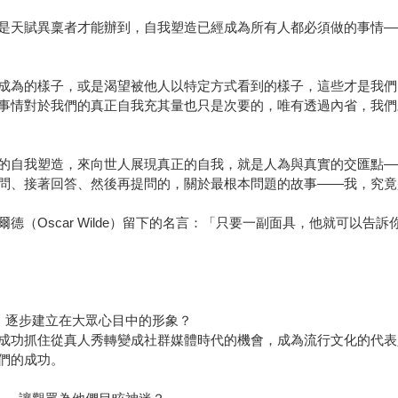
是天賦異稟者才能辦到，自我塑造已經成為所有人都必須做的事情—
成為的樣子，或是渴望被他人以特定方式看到的樣子，這些才是我們
事情對於我們的真正自我充其量也只是次要的，唯有透過內省，我們
的自我塑造，來向世人展現真正的自我，就是人為與真實的交匯點—
問、接著回答、然後再提問的，關於最根本問題的故事——我，究竟
德（Oscar Wilde）留下的名言：「只要一副面具，他就可以告
，逐步建立在大眾心目中的形象？
成功抓住從真人秀轉變成社群媒體時代的機會，成為流行文化的代表
們的成功。