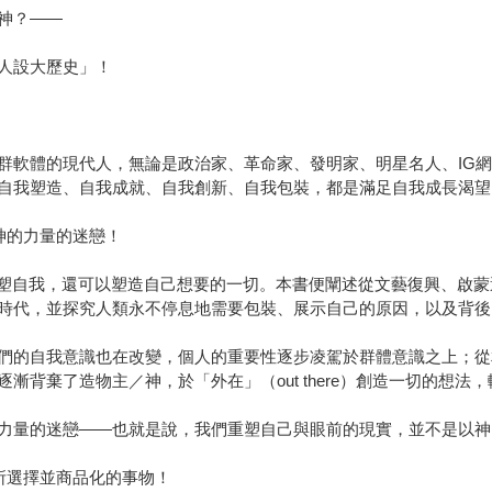
神？——
人設大歷史」！
群軟體的現代人，無論是政治家、革命家、發明家、明星名人、IG
自我塑造、自我成就、自我創新、自我包裝，都是滿足自我成長渴望
神的力量的迷戀！
重塑自我，還可以塑造自己想要的一切。本書便闡述從文藝復興、啟
時代，並探究人類永不停息地需要包裝、展示自己的原因，以及背後
們的自我意識也在改變，個人的重要性逐步凌駕於群體意識之上；從
背棄了造物主／神，於「外在」（out there）創造一切的想法，轉
力量的迷戀——也就是說，我們重塑自己與眼前的現實，並不是以神
所選擇並商品化的事物！