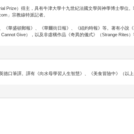
morial Prize）得主，具有牛津大學十九世紀法國文學與神學博士學位。現為
com」宗教線特派記者。
華盛頓郵報》、《華爾街日報》、《紐約時報》等。著有小說《在阿瓦隆》
ld Cannot Give），以及非虛構作品《奇異的儀式》（Strange Rite
英德口筆譯。譯有《向水母學習人生智慧》、《美食冒險中》（以上