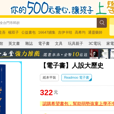
圭吾
楊双子
公益書包
16647續集
吉伊卡哇
高希均
通靈藥師
路邊攤新作
馬斯克
玩具總動員5
超慢跑
館
英文書
雜誌
電子書
文具
玩具親子
3C電玩
家
【電子書】人設大歷史
紙本平裝
Readmoo 電子書
322
元
認購希望書包，幫助弱勢孩童上學不