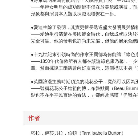
●好萊塢明星為何能結合「天賦特質」與「平凡出身
——年輕女明星的成功關鍵不僅在於美貌或演技，而
形象都與演員本人難以抹滅地聯繫在一起。
●愛迪生除了發明，其實更擅長透過盛大發明展與情
——愛迪生很清楚在美國鍍金時代，自我成就取決於
完全可靠。他的發明也許尚未完備，但他的展示會總
●十九世紀末引領時尚的作家王爾德為何能讓「綠色
——1890年代倫敦所有人都在談論綠色康乃馨，
輩。然而據說王爾德曾向好友表示，這個標誌本身「
●英國浪漫主義時期頂流的花花公子，竟然可以因為
——號稱花花公子始祖的博．布魯默爾（Beau Br
點也不在乎平民百姓的看法，」卻經常感嘆「但我在
作者
塔拉．伊莎貝拉．伯頓（Tara Isabella Burton）