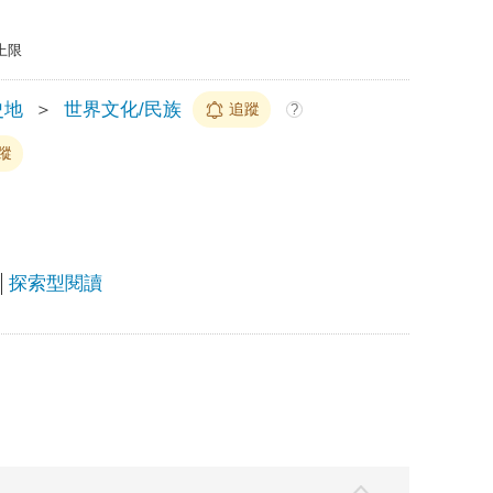
上限
史地
＞
世界文化/民族
追蹤
?
蹤
探索型閱讀