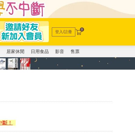
0
登入/註冊
電
居家休閒
日用食品
影音
售票
中斷！