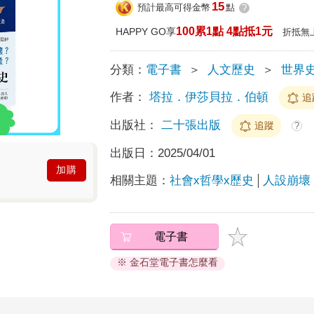
15
預計最高可得金幣
點
?
100累1點 4點抵1元
HAPPY GO享
折抵無
分類：
電子書
＞
人文歷史
＞
世界
作者：
塔拉．伊莎貝拉．伯頓
追
出版社：
二十張出版
追蹤
?
出版日：
2025/04/01
加購
相關主題：
社會x哲學x歷史
人設崩壞
電子書
※ 金石堂電子書怎麼看