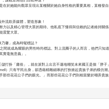
」，讓觀眾為他們目眩神迷？
是在於她能向觀眾呈現出某種關於她自身性格的重要真相，某種發自
報外流欺弄媒體，塑造形象！
努力以及精心管理大眾的期待。他私底下懂得與信賴的記者維持關係
能震驚大眾。
康乃馨」成為時髦標誌？
一夕之間就成為耀眼的男性時尚標誌。對上流圈子的人而言，他們只知
其實毫無意義」。
王儲打扮「庸俗」，就在派對上出言不遜地嘲笑未來國王是個「胖子
ummell）只有平民出身，卻憑藉精雕細琢的打扮掀起貴族子弟的模
乎那些花花公子們的眼光。」而那些花花公子們則相當樂於嘲弄貴族