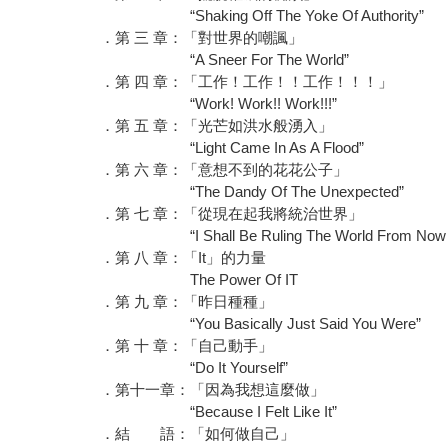
“Shaking Off The Yoke Of Authority”
．第 三 章：「對世界的嘲諷」
“A Sneer For The World”
．第 四 章：「工作！工作！！工作！！！」
“Work! Work!! Work!!!”
．第 五 章：「光芒如洪水般湧入」
“Light Came In As A Flood”
．第 六 章：「意想不到的花花公子」
“The Dandy Of The Unexpected”
．第 七 章：「從現在起我將統治世界」
“I Shall Be Ruling The World From Now 
．第 八 章：「It」的力量
The Power Of IT
．第 九 章：「昨日種種」
“You Basically Just Said You Were”
．第 十 章：「自己動手」
“Do It Yourself”
．第十一章：「因為我想這麼做」
“Because I Felt Like It”
．結 語：「如何做自己」