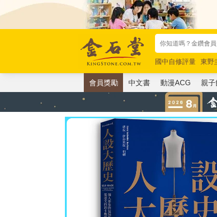
國中自修評量
東野
唯紅花綻放
奧德賽
會員獎勵
中文書
動漫ACG
親子