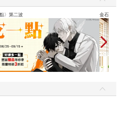
吃一點〉第二波
金石堂2026海