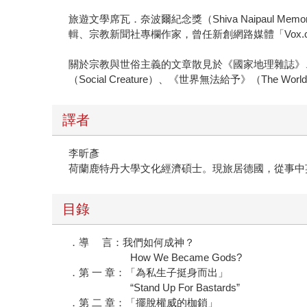
旅遊文學席瓦．奈波爾紀念獎（Shiva Naipaul Me
輯、宗教新聞社專欄作家，曾任新創網路媒體「Vox.
關於宗教與世俗主義的文章散見於《國家地理雜誌》、《
（Social Creature）、《世界無法給予》（The Wor
譯者
李昕彥
荷蘭鹿特丹大學文化經濟碩士。現旅居德國，從事中
目錄
．導 言：我們如何成神？
How We Became Gods?
．第 一 章：「為私生子挺身而出」
“Stand Up For Bastards”
．第 二 章：「擺脫權威的枷鎖」