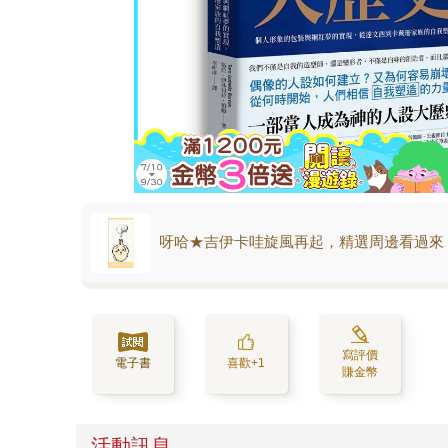
呀哈★吉伊卡哇旋風再起，精選周邊看過來
寫評價
電子書
喜歡+1
賺金幣
活動訊息