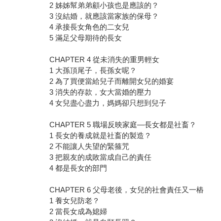
2 姊姊幫弟弟顧小孩也是應該的？
3 沒結婚，就應該當家族的保母？
4 承接長女角色的二女兒
5 滿足父母期待的長女
CHAPTER 4 從未消失的重男輕女
1 大孫頂尾子，長孫女呢？
2 為了買便當給兒子而離開女兒的婚宴
3 消失的存款，女大當婚的壓力
4 女兒盡心盡力，媽媽卻只想到兒子
CHAPTER 5 職場反映家庭―長女都是社畜？
1 長女的養成就是社畜的製造？
2 不能讓人失望的緊箍咒
3 把親友的成敗當成自己的責任
4 都是長女的部門
CHAPTER 6 父母老後，女兒的社會責任又一樁
1 養女兒防老？
2 當長女成為媳婦