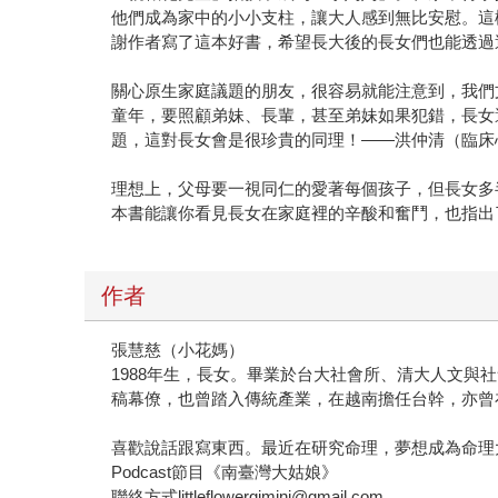
他們成為家中的小小支柱，讓大人感到無比安慰。這
謝作者寫了這本好書，希望長大後的長女們也能透過
關心原生家庭議題的朋友，很容易就能注意到，我們
童年，要照顧弟妹、長輩，甚至弟妹如果犯錯，長女
題，這對長女會是很珍貴的同理！——洪仲清（臨床
理想上，父母要一視同仁的愛著每個孩子，但長女多
本書能讓你看見長女在家庭裡的辛酸和奮鬥，也指出
作者
張慧慈（小花媽）
1988年生，長女。畢業於台大社會所、清大人文
稿幕僚，也曾踏入傳統產業，在越南擔任台幹，亦曾
喜歡說話跟寫東西。最近在研究命理，夢想成為命理
Podcast節目《南臺灣大姑娘》
聯絡方式littleflowergimini@gmail.com