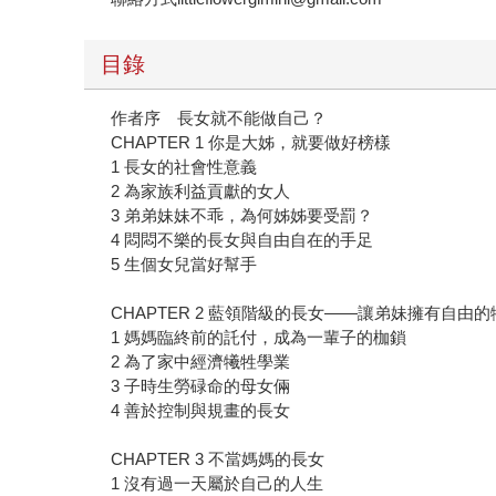
目錄
作者序 長女就不能做自己？
CHAPTER 1 你是大姊，就要做好榜樣
1 長女的社會性意義
2 為家族利益貢獻的女人
3 弟弟妹妹不乖，為何姊姊要受罰？
4 悶悶不樂的長女與自由自在的手足
5 生個女兒當好幫手
CHAPTER 2 藍領階級的長女——讓弟妹擁有自由
1 媽媽臨終前的託付，成為一輩子的枷鎖
2 為了家中經濟犧牲學業
3 子時生勞碌命的母女倆
4 善於控制與規畫的長女
CHAPTER 3 不當媽媽的長女
1 沒有過一天屬於自己的人生