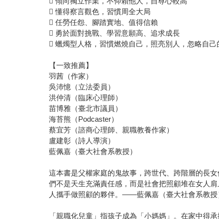
 傾向獨立作業，不仰賴他人，自尊心較高
 懂得察言觀色，習慣周全大局
 任勞任怨、腳踏實地、值得信賴
 勇於面對挑戰、學習意願高、追求成長
 蠟燭型人格，習慣燃燒自己，照亮別人，忽略自己
【一致推薦】
羽茜（作家）
吳沛憶（立法委員）
洪仲清（臨床心理師）
苗博雅（臺北市議員）
海苔熊（Podcaster）
蔡宜芳（諮商心理師、親職教養作家）
盧建彰（詩人導演）
藍佩嘉（臺大社會系教授）
這本書是父權家庭的鬼故事，跨世代、跨階層的長女
們不是天生充滿責任感，而是社會把照顧堆在女人肩
人攜手做照顧的夥伴。——藍佩嘉（臺大社會系教授
「親職化兒童」指孩子成為「小媽媽」。在家中得承