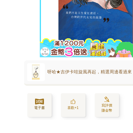
呀哈★吉伊卡哇旋風再起，精選周邊看過來
寫評價
電子書
喜歡+1
賺金幣