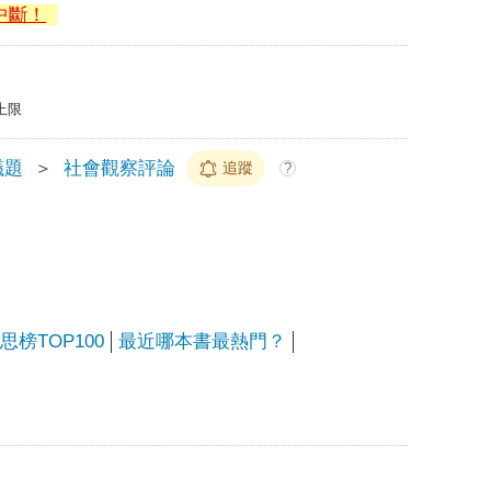
中斷！
上限
議題
＞
社會觀察評論
追蹤
?
榜TOP100
最近哪本書最熱門？