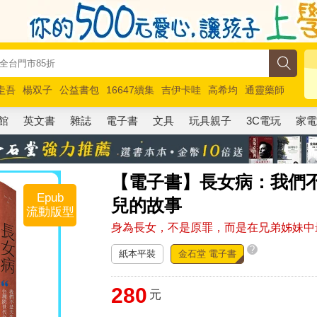
圭吾
楊双子
公益書包
16647續集
吉伊卡哇
高希均
通靈藥師
路邊攤新作
馬斯克
玩具總動員5
超慢跑
館
英文書
雜誌
電子書
文具
玩具親子
3C電玩
家
【電子書】長女病：我們
Epub
兒的故事
流動版型
身為長女，不是原罪，而是在兄弟姊妹中
?
紙本平裝
金石堂 電子書
280
元