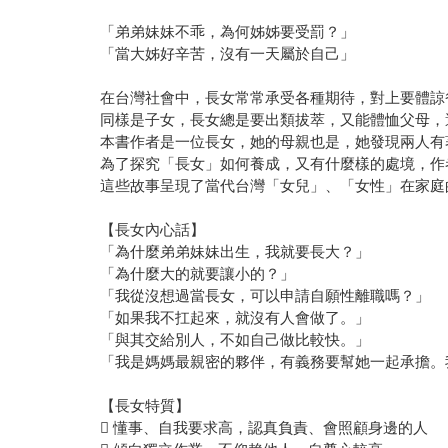
「弟弟妹妹不乖，為何姊姊要受罰？」
「當大姊好辛苦，沒有一天屬於自己」
在台灣社會中，長女常常承受各種期待，對上要體諒
同樣是子女，長女總是要出類拔萃，又能體恤父母，
本書作者是一位長女，她的母親也是，她發現兩人有
為了探究「長女」如何養成，又有什麼樣的處境，作
這些故事呈現了當代台灣「女兒」、「女性」在家庭
【長女內心話】
「為什麼弟弟妹妹出生，我就要長大？」
「為什麼大的就要讓小的？」
「我從沒想過當長女，可以申請自願性離職嗎？」
「如果我不扛起來，就沒有人會做了。」
「與其交給別人，不如自己做比較快。」
「我是媽媽最親密的夥伴，有義務要幫她一起承擔。
【長女特質】
 懂事、自我要求高，認真負責、會照顧身邊的人