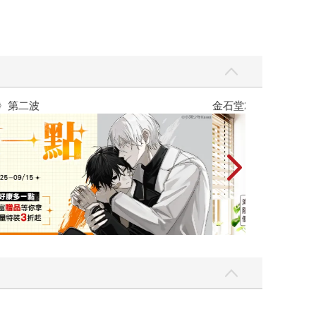
吃一點〉第二波
金石堂2026海