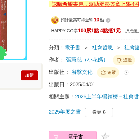
認購希望書包，幫助弱勢孩童上學不
10
預計最高可得金幣
點
?
100累1點 4點抵1元
HAPPY GO享
折抵無
分類：
電子書
＞
社會哲思
＞
社會
作者：
張慧慈（小花媽）
追蹤
出版社：
游擊文化
追蹤
?
加購
出版日：
2025/04/01
相關主題：
2026上半年暢銷榜－社會哲思
2025年度之書
看更多
電子書