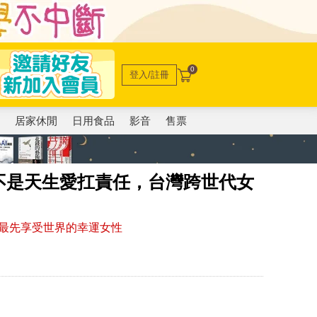
0
登入/註冊
電
居家休閒
日用食品
影音
售票
不是天生愛扛責任，台灣跨世代女
最先享受世界的幸運女性