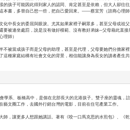
樣的孩子可能因此得到家人的認同、肯定甚至是依賴，但大人卻往往
這本書，多替自己想一些，把自己愛回來。——蔡宜芳（諮商心理師
文化中長女的委屈與眼淚。尤其如果家裡子嗣眾多，甚至父母或祖父
還要被連坐處罰，說是沒有做好模範、沒有教好弟妹─父母藉此直接
心理師）
半不被當成孩子而是父母的助理，甚至是代理，父母要她們分擔家裡
了這種家庭結構有社會文化的背景，相信能讓身為長女的讀者產生共
與社會學系、板橋高中，是個在北部長大的北港孩子。雙子座的靈魂，
在藝文圈工作，去國外行銷台灣的電影，目前在住宅產業工作。
大師，讓更多人想跟她講話。著有《咬一口馬克思的水煎包》、《乾