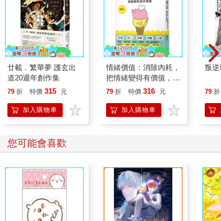
斯之船一樣。
從崇拜球員到崇拜球衣
我們會為某支球隊的象徵和球衣加油歡呼，是出於某些心理因
素。正如前文所述，有些球迷認同是從家族繼承而來的，也通常
廿載．繁華夢 護玄出
情緒價值：消除內耗，
叛逆
是以地區為劃分基礎。雖然球員來來去去，但「某某城市的驕
道20週年創作集
把情緒變得有價值，跟
傲」填補了我們內心的缺憾。這種地方認同其實與球賽本身無
誰都能自在相處
315
316
79
折
特價
元
79
折
特價
元
79
折
關。有些專業的球迷是為了欣賞力與美而去觀看賽事，但更多球
迷是喜歡壁壘分明的對立感（但這種心態也沒有錯）。
加入購物車
加入購物車
傳統的地方認同感能激發球迷的熱情和動機，但近年來新式的球
迷文化卻越來越跟運動脫節。
針對球員在場上表現，許多統計專家運用了大量數據來進行高等
您可能會喜歡
分析，亦即賽伯計量學。麥克・路易斯（Michael Lewis）在二〇
〇三年的暢銷書《魔球》正是在談這門學問，還有人據此改編成
了電影。賽伯計量學等棒球統計學存在很久了，但在路易斯的著
作問世前，握有實權的球團管理階層鮮少根據統計數據下決策。
不過到了二十一世紀，情況大大改變了，現在人人都很重視數據
分析，球團在評估球員的能力與價值時，也改用了全新的方法。
在《魔球》裡，對賽伯計量學感興趣的年輕管理階層有如渺小的