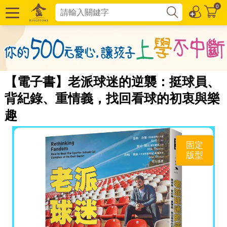
0
【電子書】老派球迷的逆襲：挺球員、
背紀錄、重情義，找回看球的初衷與樂
趣
固定
版型