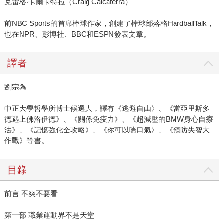
克雷格‧卡爾卡特拉（Craig Calcaterra）
前NBC Sports的首席棒球作家，創建了棒球部落格HardballTalk，
也在NPR、彭博社、BBC和ESPN發表文章。
譯者
劉宗為
中正大學哲學所博士候選人，譯有《逃避自由》、《當亞里斯多
德遇上佛洛伊德》、《關係免疫力》、《超減壓的BMW身心自療
法》、《記憶強化全攻略》、《你可以喘口氣》、《預防失智大
作戰》等書。
目錄
前言 不爽不要看
第一部 職業運動界不是天堂