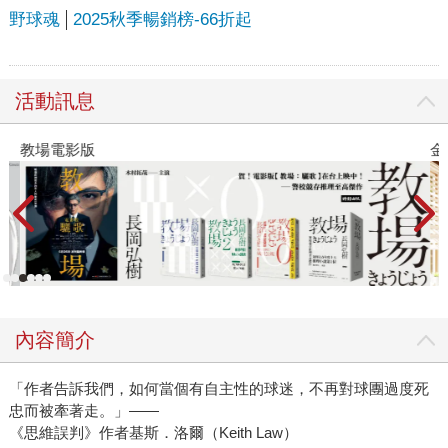
野球魂
2025秋季暢銷榜-66折起
活動訊息
教場電影版
金
內容簡介
「作者告訴我們，如何當個有自主性的球迷，不再對球團過度死
忠而被牽著走。」――
《思維誤判》作者基斯．洛爾（Keith Law）