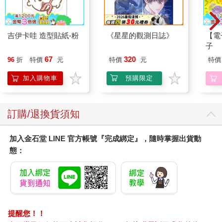
大衛，必須對抗巨人歌利亞，也就是老一輩的球團掌權者。運動
家隊的經理認為，舊的思考框架和評估方式欠缺效能，不如改用
進階的數據分析法。因此，他簽下優秀、有用但卻遭到忽視的球
吉伊卡哇 造型貼紙-粉
《星星的觀測日誌》
【電
員，並以低成本建立起具有競爭力的隊伍。這種奮鬥的故事吸引
子
了許多球迷，特別是那些熟悉統計分析的人；他們懂得用賽伯計
量學去評估球員的表現，也鑽研過球隊的運作模式。反過來說，
67
320
96
折
特價
元
特價
元
特價
老派方法就有很多限制，哪怕是經營球隊多年、具有威望的前
加入購物車
預購限定
輩，也跟不上時代了。
結果，球迷就更加推崇那些聰明、能善用賽伯計量學的高階主
管。事實上，他們都是在為球團加油歡呼。是的，老派的棒球人
確實有問題，但在談合約的球員也連帶受害。賽伯計量學的支持
訂購/退換貨須知
者都在讚揚花小錢組王牌球隊的管理者，並取笑對數字不精明的
守舊老闆。大家都在討論，有哪些球團看走了眼，付了過高的薪
加入金石堂 LINE 官方帳號『完成綁定』，隨時掌握出貨動
資給中看不中用的棒球明星。他們依舊是在為球隊加油，但受到
態：
讚美的是管理階層而不是球員。
另一個更加走鐘的球迷文化出現在冰球場上。球迷和媒體都害怕
這項運動被邊緣化，所以竭盡全力去宣傳，說這是最優越的技競
運動。他們都吹噓說，冰球運動員勇猛頑強，不容易因傷缺賽，
上場後也不驕縱，就像藍領工人那樣苦幹實幹。總而言之，冰球
提醒您！！
選手既高尚又有道德；球迷光是欣賞比賽還不夠，還要讓這項運