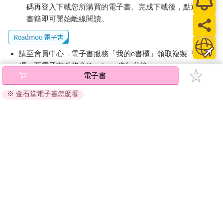
的運作、形象及收入所肩負的職責。對古德爾來說，他得善盡工
碼再登入下載您所購買的電子書。完成下載後，點選任一
作上的職責，也就是增加聯盟的收益。然而，「保護盾牌」已滲
書籍即可開始離線閱讀。
透到該聯盟的營運與辦公室以外的其他領域。針對相關的批評，
古德爾的回應方式定調了聯盟的價值與特質。NFL販售著印有盾
牌的帽子、T恤和連帽衫，而為數眾多的球迷還真的買單。
請至會員中心→電子書服務「我的e書櫃」領取複製『兌換
他們膜拜球衣、為球隊的制服組及其高層加油，用抽象的角度與
碼』至電子書服務商Readmoo進行兌換。
高傲的心態去看球。他們擁抱NFL的商標，成為整個聯盟的後
電子書
退換貨須知：
盾。事實上，這種文化是在呈現某種消費模式，且完全悖 離了單
※ 金石堂電子書怎麼看
純看球、欣賞運動員表現的傳統，也不再與志同道合的球迷組成
因版權保護，您在金石堂所購買的電子書僅能以金石堂專屬
小圈圈。在消費文化下，只要球場內外發生某些有違我們個人理
的閱讀軟體開啟閱讀，無法以其他閱讀器或直接下載檔案。
念的事情，我們內心便會感到非常矛盾。
依據「消費者保護法」第19條及行政院消費者保護處公告之
「通訊交易解除權合理例外情事適用準則」，非以有形媒介
提供之數位內容或一經提供即為完成之線上服務，經消費者
事先同意始提供。（如：電子書、電子雜誌、下載版軟體、
虛擬商品…等），
不受「網購服務需提供七日鑑賞期」的限
制
。為維護您的權益，建議您先使用「試閱」功能後再付款
購買。