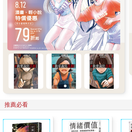
胖、體能過了巔峰期；那塊木板的確是該被換掉了。
另一個解決方案來自奧地利哲學家維根斯坦。他直接跳過那些令
人絞盡腦汁的哲學討論，而是建議大家，「忒修斯之船」可以應
用在你喜歡的任何事物上。換句話說，一切都是相對的：一九八
五年、一九九一年和二〇二二年的勇士隊都是同一支球隊。就盡
情去歡呼喝彩吧！
我認為，維根斯坦的解決方案就是大部分球迷的因應之道，反正
球員總是來來去去、陣容每年都會更動。然而問題在於，球迷這
麼做正是在為企業的商標、代表色和圖像加油。喜劇演員傑瑞・
史菲德（Jerry Seinfeld）因此開玩笑說：「既然每年隊上的球員
都不同，那麼仔細想想，身為球迷就是在支持那件球衣，盲目地
為它加油吶喊。」
史菲德講出這個笑話時，美國職棒的自由球員制度（free
agency，簡稱FA）才存在十五年而已，而當今職籃和美式足球通
行的自由球員制也才落實沒幾年而已。心愛的球員在某個時間點
突然離開原本所待的球隊，球迷都會感到好奇甚至不安。體育專
推薦必看
欄作家會藉此抨擊球員的貪婪與不忠誠，富有的球隊老闆也聲
稱，若要付高薪留住這些自由球員，球團就會破產。真實情況遠
非如此。然而大多數的球迷卻都接受了這些說詞，所以不再將球
員視為偶像或英雄，而是球團的傭兵。隨著球員的來來去去，球
迷對於球隊、隊徽和球衣的依戀便更加牢固，就如同雅典的忒修