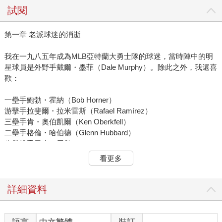
試閱
第一章 老派球迷的消逝
我在一九八五年成為MLB亞特蘭大勇士隊的球迷，當時陣中的明
星球員是外野手戴爾・墨菲（Dale Murphy）。除此之外，我還喜
歡：
一壘手鮑勃・霍納（Bob Horner）
游擊手拉斐爾・拉米雷斯（Rafael Ramírez）
三壘手肯・奧伯凱爾（Ken Oberkfell）
二壘手格倫・哈伯德（Glenn Hubbard）
先發投手里克・馬勒（Rick Mahler）
後援投手吉恩・加伯（Gene Garber）
看更多
他們到了一九八六年球季都還留在勇士隊中。然而在一九八七
年，霍納去日職養樂多隊打球，加伯被交易到堪薩斯皇家隊。接
詳細資料
下來在一九八八年，拉米雷斯被交易到休斯頓太空人隊、奧伯凱
爾到匹茲堡海盜隊，哈伯德成為自由球員去了奧克蘭運動家隊。
在一九八九年，馬勒與辛辛那提紅人隊簽下了自由球員合約。最