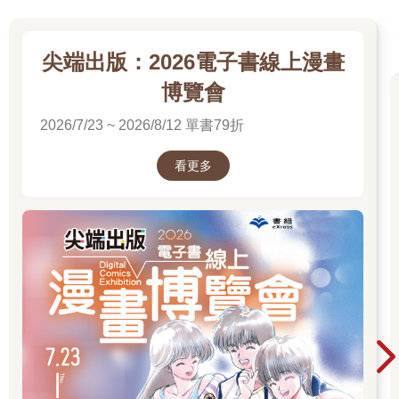
同一艘船了。
長期下來，那艘船上每塊木板都換過一次了，那麼它還是原來的
尖端出版：2026電子書線上漫畫
船嗎？如果不是，那又是在哪個時間點失去了忒修斯之船的特徵
呢？只是換掉一塊木板就不成問題，但若有一半以上的木板都是
博覽會
新的呢？如果勇士隊的老將全都被交易到費城人隊，那哪一隊才
2026/7/23 ~ 2026/8/12 單書79折
是真正的勇士隊？
幾個世紀下來，各派的哲學家（大概都不是棒球迷）針對這個悖
論提出了許多解決方法，但沒有一個能讓眾人心悅誠服。有些人
看更多
認為，只要換過的木板超過一半，就不再是原本的船了，正如亞
特蘭大勇士隊的明星球員先後走了一大半。不過，小時候我從來
沒有感覺到：「不！那已經不再是原本的勇士隊了！」畢竟有些
替換後的木板——湯姆・葛拉文（Tom Glavine）、約翰・史莫茲
（John Smoltz）以及大衛・賈斯提斯（David Justice）——都是
很厲害的選手。
其他哲學家則聲稱，事物一有變化，其同一性就蕩然無存了。據
此，在霍納離開勇士、加入養樂多燕子隊後，就不再是我原本所
喜愛的那支球隊了。這種說法顯然相當荒謬。雖然球員經常在不
同球隊間遊走，但球迷也不會每年都重新選擇自己要支持的隊
伍，更不可能在球季內變來變去。再說，當時霍納已經開始發