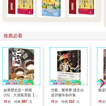
推薦必看
如果歷史是一群喵
廿載．繁華夢 護玄出
叛逆
(15)：大清風雲篇【萌
道20週年創作集
貓漫畫學歷史】
387
315
79
折
特價
元
79
折
特價
元
79
折