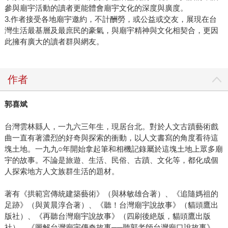
參與廟宇活動的讀者更能體會廟宇文化的深度與廣度。
3.作者接受各地廟宇邀約，不計酬勞，或公益或交友，展現在台
灣生活最基層及最庶民的豪氣，與廟宇精神與文化相契合，更因
此擁有廣大的讀者群與網友。
作者
郭喜斌
台灣雲林縣人，一九六三年生，現居台北。對於人文古蹟藝術戲
曲一直有著濃烈的好奇與探索的衝動，以人文書寫的角度看待這
塊土地。一九九○年開始拿起筆和相機記錄屬於這塊土地上眾多廟
宇的故事。不論是旅遊、生活、民俗、古蹟、文化等，都化成個
人探索地方人文族群生活的題材。
著有《拱範宮傳統建築藝術》（與林敏雄合著）、《追隨媽祖的
足跡》（與黃晨淳合著）、《聽！台灣廟宇說故事》（貓頭鷹出
版社）、《再聽台灣廟宇說故事》（四刷後絶版，貓頭鷹出版
社）、《圖解台灣廟宇傳奇故事──聽郭老師台灣廟口說故事》