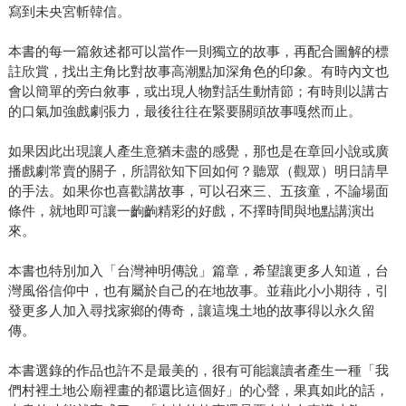
寫到未央宮斬韓信。
本書的每一篇敘述都可以當作一則獨立的故事，再配合圖解的標
註欣賞，找出主角比對故事高潮點加深角色的印象。有時內文也
會以簡單的旁白敘事，或出現人物對話生動情節；有時則以講古
的口氣加強戲劇張力，最後往往在緊要關頭故事嘎然而止。
如果因此出現讓人產生意猶未盡的感覺，那也是在章回小說或廣
播戲劇常賣的關子，所謂欲知下回如何？聽眾（觀眾）明日請早
的手法。如果你也喜歡講故事，可以召來三、五孩童，不論場面
條件，就地即可讓一齣齣精彩的好戲，不擇時間與地點講演出
來。
本書也特別加入「台灣神明傳說」篇章，希望讓更多人知道，台
灣風俗信仰中，也有屬於自己的在地故事。並藉此小小期待，引
發更多人加入尋找家鄉的傳奇，讓這塊土地的故事得以永久留
傳。
本書選錄的作品也許不是最美的，很有可能讓讀者產生一種「我
們村裡土地公廟裡畫的都還比這個好」的心聲，果真如此的話，