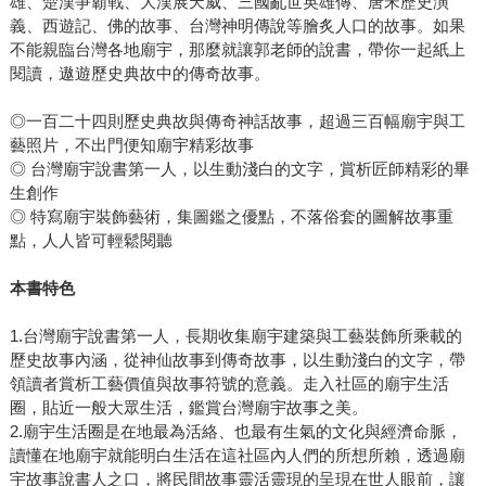
雄、楚漢爭霸戰、大漢展天威、三國亂世英雄傳、唐宋歷史演
義、西遊記、佛的故事、台灣神明傳說等膾炙人口的故事。如果
不能親臨台灣各地廟宇，那麼就讓郭老師的說書，帶你一起紙上
閱讀，遨遊歷史典故中的傳奇故事。
◎一百二十四則歷史典故與傳奇神話故事，超過三百幅廟宇與工
藝照片，不出門便知廟宇精彩故事
◎ 台灣廟宇說書第一人，以生動淺白的文字，賞析匠師精彩的畢
生創作
◎ 特寫廟宇裝飾藝術，集圖鑑之優點，不落俗套的圖解故事重
點，人人皆可輕鬆閱聽
本書特色
1.台灣廟宇說書第一人，長期收集廟宇建築與工藝裝飾所乘載的
歷史故事內涵，從神仙故事到傳奇故事，以生動淺白的文字，帶
領讀者賞析工藝價值與故事符號的意義。走入社區的廟宇生活
圈，貼近一般大眾生活，鑑賞台灣廟宇故事之美。
2.廟宇生活圈是在地最為活絡、也最有生氣的文化與經濟命脈，
讀懂在地廟宇就能明白生活在這社區內人們的所想所賴，透過廟
宇故事說書人之口，將民間故事靈活靈現的呈現在世人眼前，讓