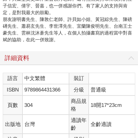
子信宏、倩宇、晉嘉，也一併感謝你們。有了家人的支持與肯
定，是對我最大的鼓勵。
朋友謝明書先生、陳敦仁老師、許貝如小姐、黃冠綜先生、陳磅
礡先生、蕭易玄先生、李世澤先生、宜蘭陳俊明先生、台南王士
豪先生、雲林沈沐蒼先生等人，在個人拍攝書寫的過程當中對喜
斌的協助，在此一併致謝。
詳細資料
語言
中文繁體
裝訂
ISBN
9789864431366
分級
普通級
商品規
頁數
304
18開17*23cm
格
適讀年
出版地
台灣
全齡適讀
齡