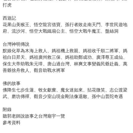
打虎
西遊記
花果山美猴王、悟空龍宮借寶、孫行者敗走南天門、李世民遊地
府、流沙河、悟空大戰鐵扇公主、悟空大戰牛魔王、盤絲洞
台灣神明傳說
默娘化草為木海上救人、媽祖機上救親、媽祖收千順二將軍、媽
祖白日昇天、媽祖廣州救三保、媽祖助鄭成功、廣澤尊王成仙、
保生大帝助戰朱元璋、唐山過台灣、林爽文事變義民爺赴義、萬
善爺捨舟救人、觀音助戰水將軍
佛的故事
佛降生七步生蓮、牧女獻糜、魔女迷如來、拈花微笑、志公渡梁
武、磨坊傳禪、觀音少室山現金剛法像退敵、孫中山普陀奇遇
附錄
聽郭老師說故事之台灣廟宇一覽
參考資料