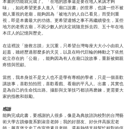
本書的功能就完成了。「在地的故事還是要在地人來講才夠
味」，如此希望更多人進入「廟口說書」的世界，也讓一些不被
鄉人重視的老廟，能夠因為「被地方的人自己看見」而受到重
視，即是本書最大的功德。更希望遺憾之事不再繼續發生，某些
地方的老舊古廟，不因少數人的決定就隨意拆去四、五十年在地
本庄人的記憶與歷史。
在這裡說「搶救古蹟」太沉重，只希望台灣每座大大小小由前人
起蓋，雖經歷過那麼多的天災，以及在時代巨輪的轉動之下依然
屹立存在的「公廟」，能夠因為有人在廟口說故事，重新被鄉親
疼惜與照顧。
當然，我本身並不是文人也不是學有專精的學者，只是一個喜歡
講故事，喜歡拍拍照，喜歡看戲、看廟的平凡人。出書，其實也
是為自己的生命找出路。攝影與文筆技巧都須再磨鍊，更需要大
家的指教和鼓勵。
感謝
能夠完成此書，要感謝的人很多，像是為典故諮詢校對的台灣藝
術大學古蹟修復系劉淑音老師；我的好朋友、好伙伴高振宏老
師；興直堡文史工作室曾素月老師。還有熱情支持幫忙校對的侄