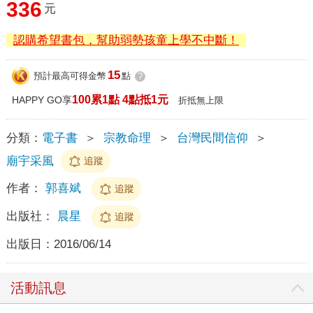
336
元
認購希望書包，幫助弱勢孩童上學不中斷！
15
預計最高可得金幣
點
?
100累1點 4點抵1元
HAPPY GO享
折抵無上限
分類：
電子書
＞
宗教命理
＞
台灣民間信仰
＞
廟宇采風
追蹤
作者：
郭喜斌
追蹤
出版社：
晨星
追蹤
出版日：
2016/06/14
活動訊息