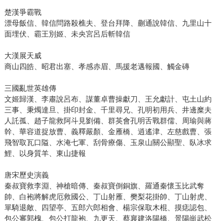
楚漢爭霸戰
漂母飯信、韓信問路殺樵夫、登台拜降、蒯通說韓信、九里山十
面埋伏、霸王別姬、未央宮呂后斬韓信
大漢展天威
商山四皓、昭君出塞、孝感赤眉、馬援老邁報國、觸金磚
三國亂世英雄傳
文姬歸漢、李肅說呂布、謀董卓曹操獻刀、王允獻計、屯土山約
三事、秉燭達旦、掛印封金、千里尋兄、孔明初用兵、井邊糜夫
人託孤、趙子龍救阿斗見劉備、群英會孔明舌戰群儒、周瑜與蔣
幹、華容道捉放曹、義釋嚴顏、金雁橋、逍遙津、左慈戲曹、張
飛智取瓦口隘、水淹七軍、刮骨療傷、玉泉山關公顯聖、臥冰求
鯉、以身質羊、東山捷報
唐宋歷史演義
秦叔寶救李淵、神槍暗傳、秦叔寶倒銅旗、羅通秦懷玉比武奪
帥、白袍將解虎厄救國公、丁山射雁、樊梨花掛帥、丁山射虎、
單騎退敵、四望亭、五郎六郎相會、楊宗保取木棍、摸痣認包、
包公審郭槐、包公打龍袍、九更天、蔡襄建洛陽橋、景陽崗武松