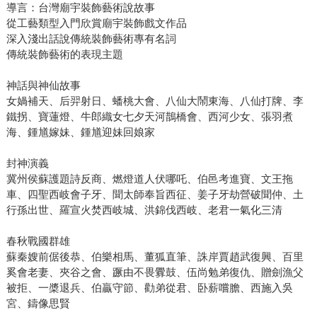
導言：台灣廟宇裝飾藝術說故事
從工藝類型入門欣賞廟宇裝飾戲文作品
深入淺出話說傳統裝飾藝術專有名詞
傳統裝飾藝術的表現主題
神話與神仙故事
女媧補天、后羿射日、蟠桃大會、八仙大鬧東海、八仙打牌、李
鐵拐、寶蓮燈、牛郎織女七夕天河鵲橋會、西河少女、張羽煮
海、鍾馗嫁妹、鍾馗迎妹回娘家
封神演義
冀州侯蘇護題詩反商、燃燈道人伏哪吒、伯邑考進寶、文王拖
車、四聖西岐會子牙、聞太師奉旨西征、姜子牙劫營破聞仲、土
行孫出世、羅宣火焚西岐城、洪錦伐西岐、老君一氣化三清
春秋戰國群雄
蘇秦嫂前倨後恭、伯樂相馬、董狐直筆、誅岸賈趙武復興、百里
奚會老妻、夾谷之會、蹶由不畏釁鼓、伍尚勉弟復仇、贈劍漁父
被拒、一槳退兵、伯贏守節、勸弟從君、卧薪嚐膽、西施入吳
宮、鑄像思賢