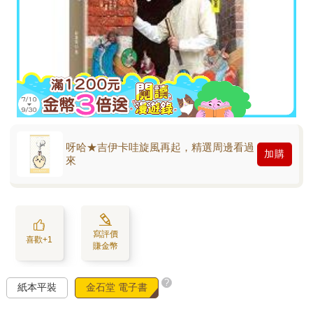
呀哈★吉伊卡哇旋風再起，精選周邊看過
加購
來
寫評價
喜歡+1
賺金幣
?
紙本平裝
金石堂 電子書