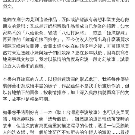
戲文。
能夠在廟宇內見到這些作品，匠師或許應該有著想和業主交心做
朋友的意思；又或是匠師想留點作品當成自已創業的招牌，如大
家熟悉的「八仙聚會」變裝「八仙打麻將」，或是「鍾馗嫁妺」
再延伸的「鍾馗迎妹回娘家」。至今仍沒人說得出為什麼潘麗水
和陳玉峰兩位畫師，會畫出鍾小妹在結婚多年之後，哥哥鍾馗竟
然前來迎送鍾小妹與姪子們回娘家？更在多年以後，因為撰寫各
地廟宇戲文故事，我才以親情的角度為它說一段奇幻故事，試著
拉近人與藝術的距離。
本書內容編寫的方式，以類似連環圖的形式處理。我將每件傳統
裝飾藝術寫成繪本書的樣子，作品雖然不是我手所畫所作的，但
以各地拍下的圖像，按劇情排序，加上深入典故精髓而寫下的文
字，故事也是精采可期。
如果您手邊剛好有上一本《聽！台灣廟宇說故事》也可以交叉閱
讀，增添趣味性。像「漂母飯信」，雖然說的還是韓信落魄時的
故事，但這次的書寫更偏重於描述漂母的個性，透過一個受顧於
人的洗衣婦，對一個前途茫茫不知所去的年輕人的激勵……最後