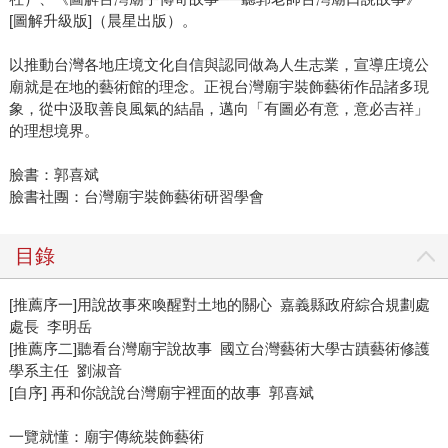
[圖解升級版]（晨星出版）。
以推動台灣各地庄境文化自信與認同做為人生志業，宣導庄境公
廟就是在地的藝術館的理念。正視台灣廟宇裝飾藝術作品諸多現
象，從中汲取善良風氣的結晶，邁向「有圖必有意，意必吉祥」
的理想境界。
臉書：郭喜斌
臉書社團：台灣廟宇裝飾藝術研習學會
目錄
[推薦序一]用說故事來喚醒對土地的關心 嘉義縣政府綜合規劃處
處長 李明岳
[推薦序二]聽看台灣廟宇說故事 國立台灣藝術大學古蹟藝術修護
學系主任 劉淑音
[自序] 再和你說說台灣廟宇裡面的故事 郭喜斌
一覽就懂：廟宇傳統裝飾藝術