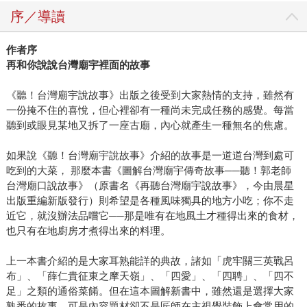
序／導讀
作者序
再和你說說台灣廟宇裡面的故事
《聽！台灣廟宇說故事》出版之後受到大家熱情的支持，雖然有
一份掩不住的喜悅，但心裡卻有一種尚未完成任務的感覺。每當
聽到或眼見某地又拆了一座古廟，內心就產生一種無名的焦慮。
如果說《聽！台灣廟宇說故事》介紹的故事是一道道台灣到處可
吃到的大菜， 那麼本書《圖解台灣廟宇傳奇故事──聽！郭老師
台灣廟口說故事》（原書名《再聽台灣廟宇說故事》，今由晨星
出版重編新版發行）則希望是各種風味獨具的地方小吃；你不走
近它，就沒辦法品嚐它──那是唯有在地風土才種得出來的食材，
也只有在地廚房才煮得出來的料理。
上一本書介紹的是大家耳熟能詳的典故，諸如「虎牢關三英戰呂
布」、「薛仁貴征東之摩天嶺」、「四愛」、「四聘」、「四不
足」之類的通俗菜餚。但在這本圖解新書中，雖然還是選擇大家
熟悉的故事，可是內容題材卻不是匠師在主視覺裝飾上會常用的