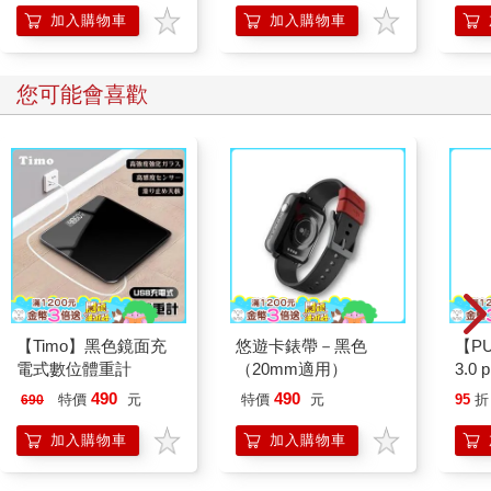
加入購物車
加入購物車
您可能會喜歡
【Timo】黑色鏡面充
悠遊卡錶帶－黑色
【P
電式數位體重計
（20mm適用）
3.0
黑 
490
490
特價
元
特價
元
95
折
690
加入購物車
加入購物車