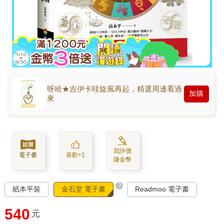
呀哈★吉伊卡哇旋風再起，精選周邊看過
加購
來
寫評價
電子書
喜歡+1
賺金幣
?
紙本平裝
金石堂 電子書
Readmoo 電子書
540
元