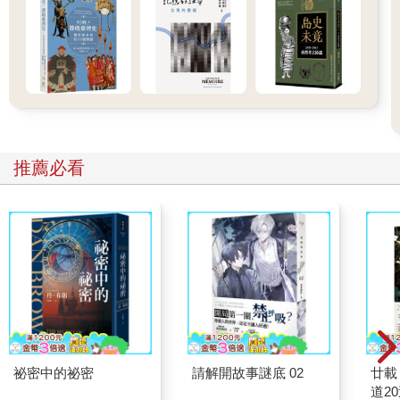
推薦必看
祕密中的祕密
請解開故事謎底 02
廿載
道2