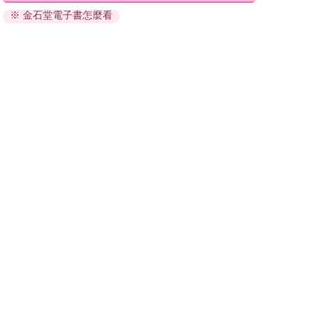
※ 金石堂電子書怎麼看
因版權保護，您在金石堂所購買的電子書僅能以金石堂專屬
的閱讀軟體開啟閱讀，無法以其他閱讀器或直接下載檔案。
依據「消費者保護法」第19條及行政院消費者保護處公告之
「通訊交易解除權合理例外情事適用準則」，非以有形媒介
提供之數位內容或一經提供即為完成之線上服務，經消費者
事先同意始提供。（如：電子書、電子雜誌、下載版軟體、
虛擬商品…等），
不受「網購服務需提供七日鑑賞期」的限
制
。為維護您的權益，建議您先使用「試閱」功能後再付款
購買。