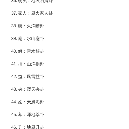
36. 明夷：地火明夷卦
37. 家人：風火家人卦
38. 睽：火澤睽卦
39. 蹇：水山蹇卦
40. 解：雷水解卦
41. 損：山澤損卦
42. 益：風雷益卦
43. 夬：澤天夬卦
44. 姤：天風姤卦
45. 萃：澤地萃卦
46. 升：地風升卦