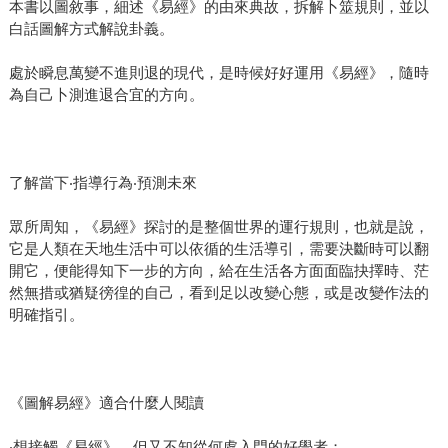
本書以圖敘事，細述《易經》的由來典故，拆解卜筮規則，並以
白話圖解方式解說卦義。
處於瞬息萬變不進則退的現代，是時候好好運用《易經》，隨時
為自己卜測進退合宜的方向。
了解當下‧指導行為‧預測未來
眾所周知，《易經》探討的是整個世界的運行規則，也就是說，
它是人類在天地生活中可以依循的生活導引，需要決斷時可以翻
開它，便能得知下一步的方向，給在生活各方面面臨抉擇時、茫
然無措或猶疑徬徨的自己，看到足以改變心態，或是改變作法的
明確指引。
《圖解易經》適合什麼人閱讀
‧想接觸《易經》，但又不知從何處入門的好學者；