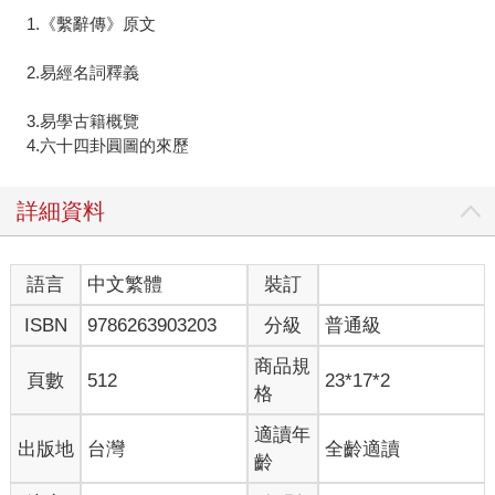
1.《繫辭傳》原文
2.易經名詞釋義
3.易學古籍概覽
4.六十四卦圓圖的來歷
詳細資料
語言
中文繁體
裝訂
ISBN
9786263903203
分級
普通級
商品規
頁數
512
23*17*2
格
適讀年
出版地
台灣
全齡適讀
齡