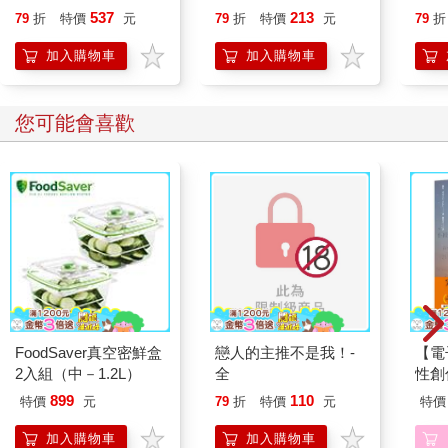
537
213
79
折
特價
元
79
折
特價
元
79
折
加入購物車
加入購物車
您可能會喜歡
FoodSaver真空密鮮盒
戀人的主推不是我！-
【電
2入組（中－1.2L）
全
性創
我療
899
110
特價
元
79
折
特價
元
特價
藏）
加入購物車
加入購物車