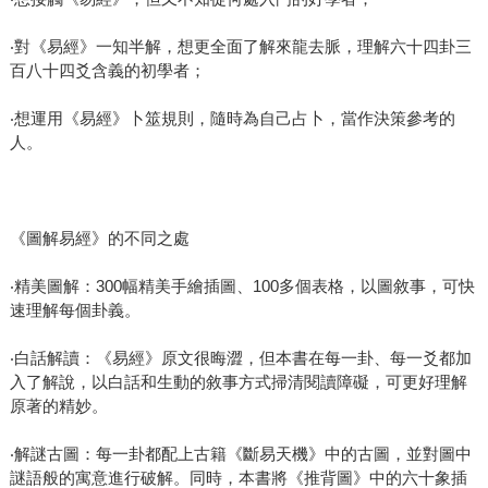
‧對《易經》一知半解，想更全面了解來龍去脈，理解六十四卦三
百八十四爻含義的初學者；
‧想運用《易經》卜筮規則，隨時為自己占卜，當作決策參考的
人。
《圖解易經》的不同之處
‧精美圖解：300幅精美手繪插圖、100多個表格，以圖敘事，可快
速理解每個卦義。
‧白話解讀：《易經》原文很晦澀，但本書在每一卦、每一爻都加
入了解說，以白話和生動的敘事方式掃清閱讀障礙，可更好理解
原著的精妙。
‧解謎古圖：每一卦都配上古籍《斷易天機》中的古圖，並對圖中
謎語般的寓意進行破解。同時，本書將《推背圖》中的六十象插