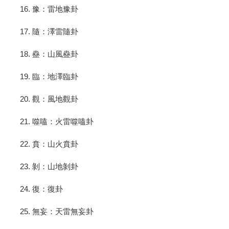
16. 豫：雷地豫卦
17. 隨：澤雷隨卦
18. 蠱：山風蠱卦
19. 臨：地澤臨卦
20. 觀：風地觀卦
21. 噬嗑：火雷噬嗑卦
22. 賁：山火賁卦
23. 剝：山地剝卦
24. 復：復卦
25. 無妄：天雷無妄卦