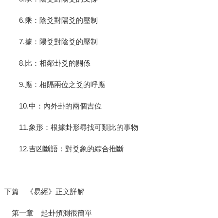
6.乘：陰爻對陽爻的壓制
7.據：陽爻對陰爻的壓制
8.比：相鄰卦爻的關係
9.應：相隔兩位之爻的呼應
10.中：內外卦的兩個吉位
11.象形：根據卦形尋找可類比的事物
12.吉凶斷語：對爻象的綜合推斷
下篇 《易經》正文詳解
第一章 起卦預測很簡單