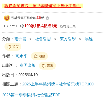
認購希望書包，幫助弱勢孩童上學不中斷！
25
預計最高可得金幣
點
?
100累1點 4點抵1元
HAPPY GO享
折抵無上限
分類：
電子書
＞
社會哲思
＞
東方哲學
＞
易經
追蹤
作者：
高永平
追蹤
出版社：
商周出版
追蹤
出版日：
2025/04/10
相關主題：
2026上半年暢銷榜－社會哲思榜TOP100
2026第一季季暢銷-社會哲思TOP