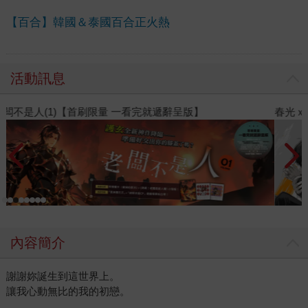
【百合】韓國＆泰國百合正火熱
活動訊息
春光ｘ奇幻基地｜全書系展
2
內容簡介
謝謝妳誕生到這世界上。
讓我心動無比的我的初戀。