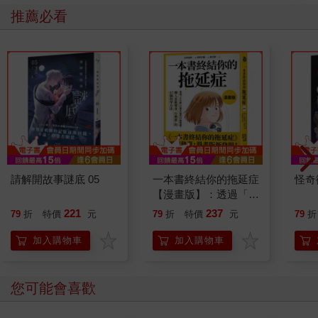
推薦必看
請解開故事謎底 05
一本書終結你的拖延症
怪奇
【漫畫版】：透過「小
行動」打開大腦的行動
221
237
79
折
特價
元
79
折
特價
元
79
折
開關，懶人也能變身
「行動派」的37個科
加入購物車
加入購物車
學方法
您可能會喜歡