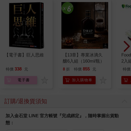
【電子書】巨人思維
【13章】專業冰滴久
Foo
釀6入組（160ml/瓶）
2入
338
855
特價
元
8
折
特價
元
特價
電子書
加入購物車
訂購/退換貨須知
加入金石堂 LINE 官方帳號『完成綁定』，隨時掌握出貨動
態：