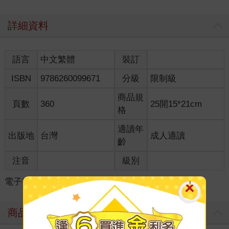
詳細資料
語言
中文繁體
裝訂
ISBN
9786260099671
分級
限制級
商品規
頁數
360
25開15*21cm
格
適讀年
出版地
台灣
成人適讀
齡
注音
級別
電子書
＞
漫畫
＞
GL /百合
＞
GL /百合
商品評價