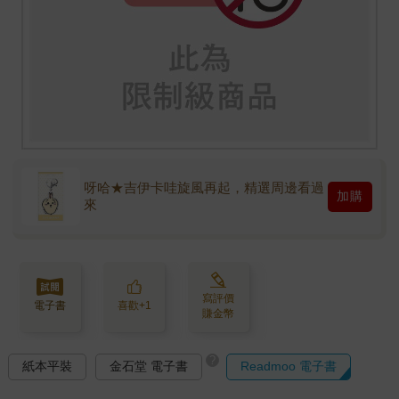
呀哈★吉伊卡哇旋風再起，精選周邊看過
加購
來
寫評價
電子書
喜歡+1
賺金幣
?
紙本平裝
金石堂 電子書
Readmoo 電子書