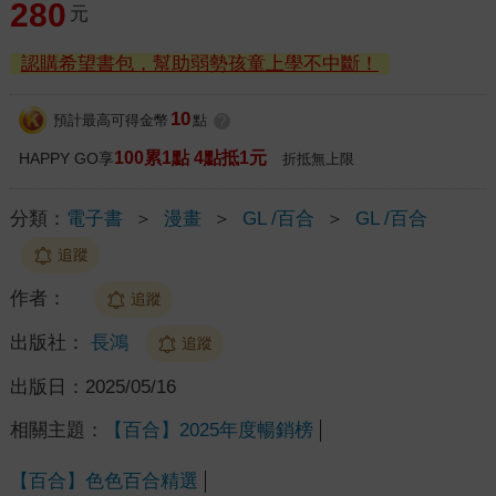
280
元
認購希望書包，幫助弱勢孩童上學不中斷！
10
預計最高可得金幣
點
?
100累1點 4點抵1元
HAPPY GO享
折抵無上限
分類：
電子書
＞
漫畫
＞
GL /百合
＞
GL /百合
追蹤
作者：
 
追蹤
出版社：
長鴻
追蹤
出版日：
2025/05/16
相關主題：
【百合】2025年度暢銷榜
【百合】色色百合精選