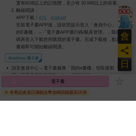
置有6GB以上的記憶體，至少有 30 MB以上的容量。
離線閱讀：
APP下載：
iOS
Android
安裝電子書APP後，請依照提示登入「會員中心」→「我
的E書櫃」→「電子書APP通行碼/載具管理」，取得通行
會
碼再登入下載您所購買的電子書。完成下載後，點選任一
書籍即可開始離線閱讀。
員
日
請至會員中心→電子書服務「我的e書櫃」領取複製『兌換
碼』至電子書服務商Readmoo進行兌換。
電子書
退換貨須知：
※ 本商品會員日滿額金幣加碼回饋最高15倍
因版權保護，您在金石堂所購買的電子書僅能以金石堂專屬
的閱讀軟體開啟閱讀，無法以其他閱讀器或直接下載檔案。
依據「消費者保護法」第19條及行政院消費者保護處公告之
「通訊交易解除權合理例外情事適用準則」，非以有形媒介
提供之數位內容或一經提供即為完成之線上服務，經消費者
事先同意始提供。（如：電子書、電子雜誌、下載版軟體、