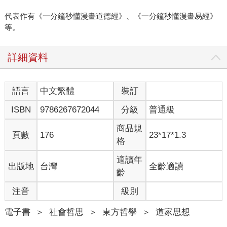
代表作有《一分鐘秒懂漫畫道德經》、《一分鐘秒懂漫畫易經》
等。
詳細資料
語言
中文繁體
裝訂
ISBN
9786267672044
分級
普通級
商品規
頁數
176
23*17*1.3
格
適讀年
出版地
台灣
全齡適讀
齡
注音
級別
電子書
＞
社會哲思
＞
東方哲學
＞
道家思想