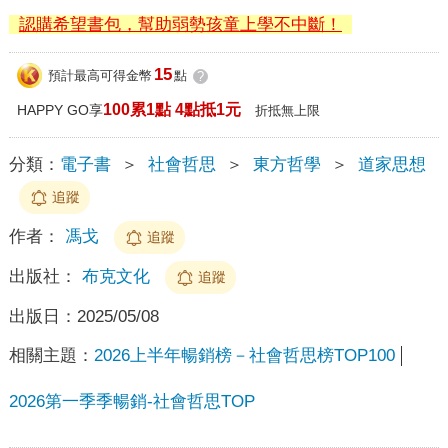
認購希望書包，幫助弱勢孩童上學不中斷！
15
預計最高可得金幣
點
?
100累1點 4點抵1元
HAPPY GO享
折抵無上限
分類：
電子書
＞
社會哲思
＞
東方哲學
＞
道家思想
追蹤
作者：
馮戈
追蹤
出版社：
布克文化
追蹤
出版日：
2025/05/08
相關主題：
2026上半年暢銷榜－社會哲思榜TOP100
2026第一季季暢銷-社會哲思TOP