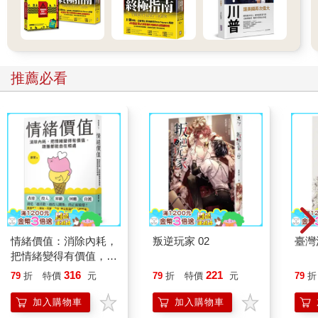
推薦必看
情緒價值：消除內耗，
叛逆玩家 02
臺灣
把情緒變得有價值，跟
誰都能自在相處
316
221
79
折
特價
元
79
折
特價
元
79
折
加入購物車
加入購物車