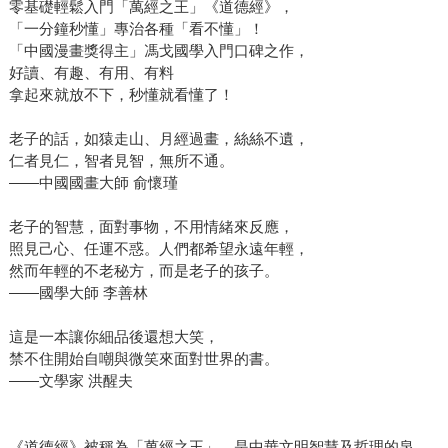
零基礎輕鬆入門「萬經之王」《道德經》，
「一分鐘秒懂」專治各種「看不懂」！
「中國漫畫獎得主」馮戈國學入門口碑之作，
好讀、有趣、有用、有料
拿起來就放不下，秒懂就看懂了！
老子的話，如猿走山、月經過畫，絲絲不遺，
仁者見仁，智者見智，無所不通。
——中國國畫大師 俞懷瑾
老子的智慧，面對事物，不用情緒來反應，
照見己心、任運不惑。人們都希望永遠年輕，
然而年輕的不老秘方，而是老子的孩子。
——國學大師 李善林
這是一本讓你細品後還想大笑，
禁不住開始自嘲與微笑來面對世界的書。
——文學家 洪醒夫
《道德經》被稱為「萬經之王」，是中華文明智慧及哲理的泉