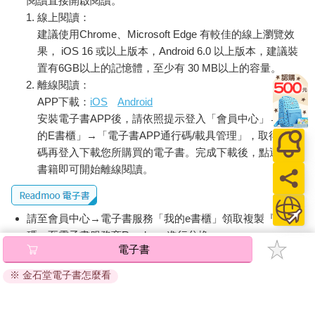
閱讀直接開啟閱讀。
線上閱讀：
建議使用Chrome、Microsoft Edge 有較佳的線上瀏覽效
果， iOS 16 或以上版本，Android 6.0 以上版本，建議裝
置有6GB以上的記憶體，至少有 30 MB以上的容量。
離線閱讀：
APP下載：
iOS
Android
安裝電子書APP後，請依照提示登入「會員中心」→「我
的E書櫃」→「電子書APP通行碼/載具管理」，取得通行
碼再登入下載您所購買的電子書。完成下載後，點選任一
書籍即可開始離線閱讀。
請至會員中心→電子書服務「我的e書櫃」領取複製『兌換
碼』至電子書服務商Readmoo進行兌換。
電子書
退換貨須知：
※ 金石堂電子書怎麼看
因版權保護，您在金石堂所購買的電子書僅能以金石堂專屬
的閱讀軟體開啟閱讀，無法以其他閱讀器或直接下載檔案。
依據「消費者保護法」第19條及行政院消費者保護處公告之