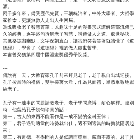
源。
兩千多年來，備受歷代先賢，王朝統治者，中外大學者、大哲學
家推崇，更讓無數人走出人生困局。
馮戈吸收老子智慧菁華，以趣味十足的漫畫形式講解這部流傳已
久的經典，逐字逐句拆解老子智慧，講透做人之道、處世秘訣。
其風格詼諧幽默，文字深刻直白，讓我們笑著笑著就讀懂了《道
德經》，學會了《道德經》裡的做人處世哲學。
本書曾榮獲第四屆中國漫畫獎優秀學院獎。
---
傳說有一天，大教育家孔子前來拜見老子，老子親自出城迎接。
孔子按當時的禮儀，雙手捧著大雁，作為見面禮，畢恭畢敬地獻
給老子。
孔子有一連串的問題請教老子。老子學問廣博，耐心解釋。臨別
時，他留給孔子幾句珍貴的話：
第一，古人的東西不能看作是一成不變的金科玉律；
第二，君子遇到適當的時勢就出仕，遇不到適當的時勢就隱居起
來；
第三，有道德、有學問的人是低調而穩重、藏而不露的。君子具