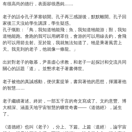
有很高尚的德行，表面卻很愚鈍……
老子的話令孔子茅塞頓開。孔子再三感謝後，默默離開。孔子回
家後三天沒給學生講課，學生疑惑。
孔子慨歎：「鳥，我知道牠能飛；魚，我知道牠能游；獸，我知
道牠能跑。會跑的我可以用網罩住，會游的可以用線去釣，會飛
的可以用箭去射。至於龍，我就無法知道了。牠是乘著風雲上
天。我見到的老子，他就像一條龍。」
出於對老子的敬慕，尹喜虛心求教，和老子一起探討和交流共同
關心的話題「道」。並懇求老子著書傳世。
老子被他的真誠感動，便伏案提筆，書寫著他的思想，揮灑著他
的智慧……
老子繼續著述。終於，一部五千言的奇文寫成了。文約意豐、博
大精深、涵蓋天地宇宙智慧的曠世奇書——《道德經》，誕生
了。
《道德經》也叫《老子》，分上、下篇。上篇〈道經〉，論宇宙