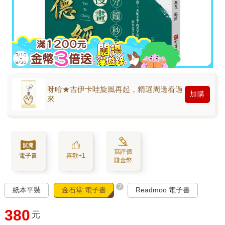
呀哈★吉伊卡哇旋風再起，精選周邊看過
加購
來
寫評價
電子書
喜歡+1
賺金幣
?
紙本平裝
金石堂 電子書
Readmoo 電子書
380
元