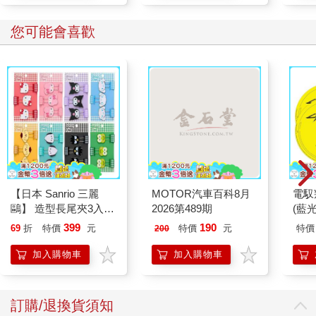
您可能會喜歡
【日本 Sanrio 三麗
MOTOR汽車百科8月
電馭
鷗】 造型長尾夾3入組
2026第489期
(藍
(8款可選) 凱蒂貓 Hello
399
190
69
折
特價
元
特價
元
特價
200
Kitty 庫洛米 布丁狗 酷
企鵝
加入購物車
加入購物車
訂購/退換貨須知