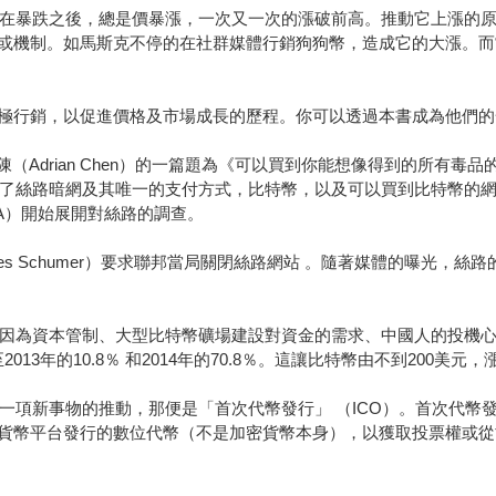
價格在暴跌之後，總是價暴漲，一次又一次的漲破前高。推動它上漲的
或機制。如馬斯克不停的在社群媒體行銷狗狗幣，造成它的大漲。而
極行銷，以促進價格及市場成長的歷程。你可以透過本書成為他們的
Adrian Chen）的一篇題為《可以買到你能想像得到的所有毒品的地下暗網》（T
文章，向讀者介紹了絲路暗網及其唯一的支付方式，比特幣，以及可以買到比特幣的網站
on，即DEA）開始展開對絲路的調查。
rles Schumer）要求聯邦當局關閉絲路網站 。隨著媒體的曝光
求。因為資本管制、大型比特幣礦場建設對資金的需求、中國人的投機
13年的10.8％ 和2014年的70.8％。這讓比特幣由不到200美元，漲
到一項新事物的推動，那便是「首次代幣發行」 （ICO）。首次代
幣平台發行的數位代幣（不是加密貨幣本身），以獲取投票權或從協定