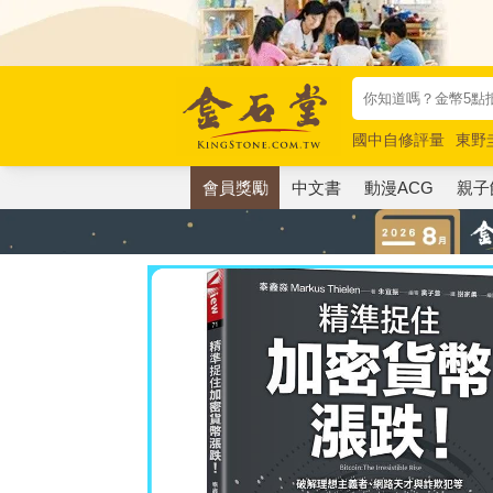
國中自修評量
東野
唯紅花綻放
奧德賽
會員獎勵
中文書
動漫ACG
親子