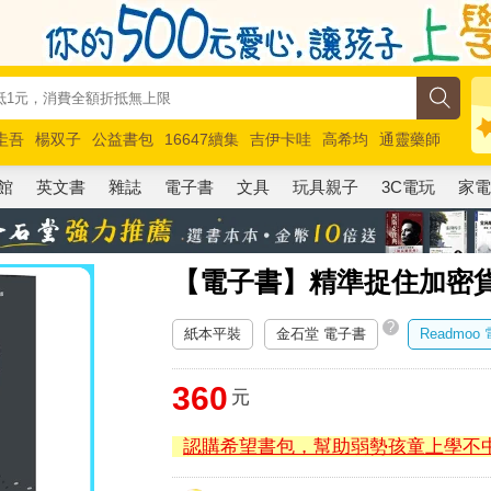
圭吾
楊双子
公益書包
16647續集
吉伊卡哇
高希均
通靈藥師
路邊攤新作
馬斯克
玩具總動員5
超慢跑
館
英文書
雜誌
電子書
文具
玩具親子
3C電玩
家
【電子書】精準捉住加密
?
紙本平裝
金石堂 電子書
Readmoo
360
元
認購希望書包，幫助弱勢孩童上學不