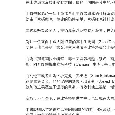
在上述環境及技術變動之間，貫穿一切的是其中的玩
比特幣起源於一個由激進自由主義者組成的社群密碼龐克（cy
給由「密碼龐克」創建的郵件清單。密碼龐克社群成立
其後為數眾多的人，技術專家以及交易所營運，投入
例如一位來自中國大陸17歲的高中生周同（Zhou Ton
交易，這也是第一家允許交易者做空比特幣或與比特
而為了加速開採比特幣，郭一夫與張楠趙（別名「南瓜張
相。阿瓦隆礦機由嘉楠科技（Canaan）生產，每天
而利他主義者山姆・班克曼－弗里德（Sam Bankman-Fr
運動籌集資金。他的父親約瑟夫・班克曼（Joseph B
效利他主義產生了濃厚的興趣。有效利他主義是一場
當然，不可否認，在比特幣的世界中，也出現過大的
本書說明比特幣創立以來5個關鍵的時刻，4次多頭