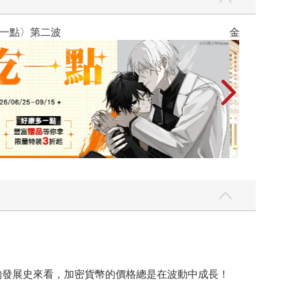
吃一點〉第二波
金石堂2026海
去的發展史來看，加密貨幣的價格總是在波動中成長！