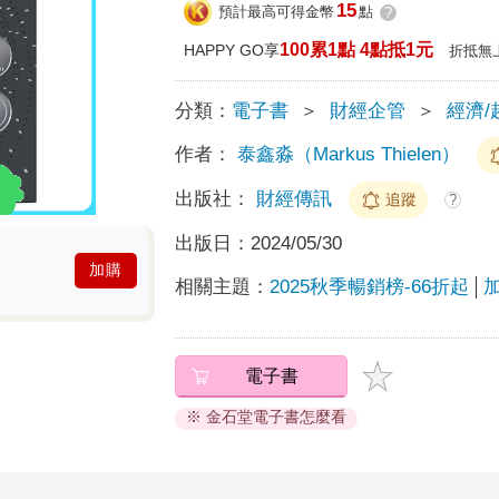
15
預計最高可得金幣
點
?
100累1點 4點抵1元
HAPPY GO享
折抵無
分類：
電子書
＞
財經企管
＞
經濟/
作者：
泰鑫淼（Markus Thielen）
出版社：
財經傳訊
追蹤
?
出版日：
2024/05/30
加購
相關主題：
2025秋季暢銷榜-66折起
電子書
※ 金石堂電子書怎麼看