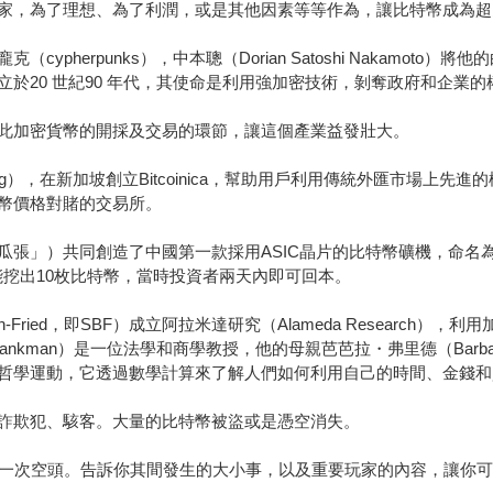
家，為了理想、為了利潤，或是其他因素等等作為，讓比特幣成為超
pherpunks），中本聰（Dorian Satoshi Nakamot
於20 世紀90 年代，其使命是利用強加密技術，剝奪政府和企業
此加密貨幣的開採及交易的環節，讓這個產業益發壯大。
g），在新加坡創立Bitcoinica，幫助用戶利用傳統外匯市場上先進的槓
幣價格對賭的交易所。
」）共同創造了中國第一款採用ASIC晶片的比特幣礦機，命名為阿瓦
能挖出10枚比特幣，當時投資者兩天內即可回本。
ied，即SBF）成立阿拉米達研究（Alameda Research），利用加密
ankman）是一位法學和商學教授，他的母親芭芭拉・弗里德（Barbar
哲學運動，它透過數學計算來了解人們如何利用自己的時間、金錢和
詐欺犯、駭客。大量的比特幣被盜或是憑空消失。
、一次空頭。告訴你其間發生的大小事，以及重要玩家的內容，讓你