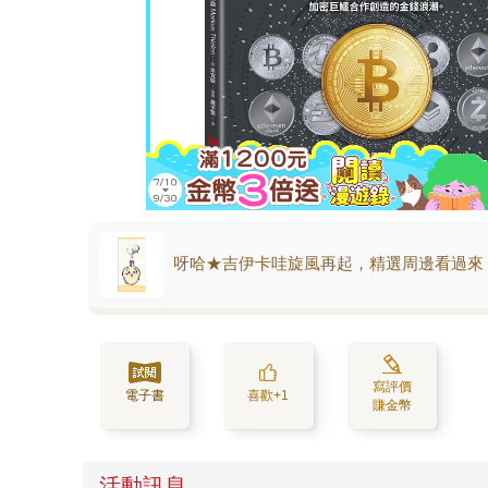
呀哈★吉伊卡哇旋風再起，精選周邊看過來
寫評價
電子書
喜歡+1
賺金幣
活動訊息