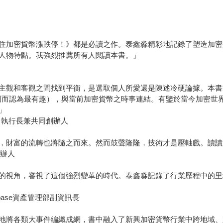
住加密貨幣漲跌停！》都是必讀之作。泰鑫淼精彩地記錄了塑造加密
人物特點。我強烈推薦所有人閱讀本書。」
主觀和客觀之間找到平衡，是選取個人所愛還是陳述冷硬論據。本書
歷過因而認為最有趣），與當前加密貨幣之時事連結。有鑒於當今加密
」
ute 執行長兼共同創辦人
，財富的流轉也將隨之而來。然而鼓聲隆隆，技術才是壓軸戲。讀讀
 創辦人
的視角，審視了這個強烈變革的時代。泰鑫淼記錄了行業歷程中的里
inbase資產管理部副資訊長
地將各類大事件編織成網，書中融入了新興加密貨幣行業中跨地域、