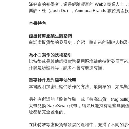
滿好奇的初學者，還是經驗豐富的 Web3 專業人士
喬許・杜（Josh Du），Animoca Brands 數位資
本書特色
虛擬貨幣產業生態指南
白話虛擬貨幣的發展史，介紹一路走來的關鍵人物及
為小白寫作的技術指引
比特幣或是其他虛擬貨幣是用區塊鏈的技術發展而來
什麼是驗證器等，讀者不會有聽沒有懂。
重要炒作及詐騙手法說明
本書說明加密巨鱷們炒作的方法。最簡單的，如馬斯
另外有所謂的「跑路詐騙」或「拉高出貨」(rug p
太幣兌換 SakeSwap 代幣，結果只能持有這些無
址都是完全匿名的。
在比特幣等虛擬貨幣發展的過程中，充滿了不同的炒