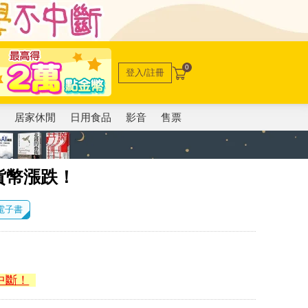
0
登入/註冊
電
居家休閒
日用食品
影音
售票
貨幣漲跌！
 電子書
中斷！