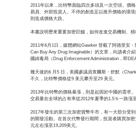
2011年以來，比特幣面臨四次多頭及一次空頭。
易員、外部投資人。不停的創造足以推升價格的環境
則造成價格大跌。
本書說明歷來重要加密巨鱷，如何改進交易機制、積
2011年6月1日，媒體網站Gawker 登載了阿德里安・陳（
Can Buy Any Drug Imaginable）的
國緝毒局（Drug Enforcement Administrati
幾天後的6 月5 日，美國參議員查爾斯・舒默（Cha
不久，比特幣價格從9 美元攀升至29 美元。
2013年比特幣的價格暴漲，則是起因於中國的需
交易量在全球的占有率從2012年夏季的1.5％一路漲至20
2017年發生的第三次加密貨幣牛市，有一大部分受
的開發活動。在首次代幣發行期間，投資者購買加密貨
元左右漲至19,209美元。