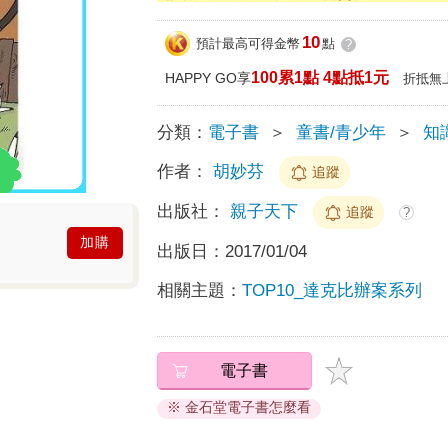
10
預計最高可得金幣
點
?
100累1點 4點抵1元
HAPPY GO享
折抵無
分類：
電子書
＞
童書/青少年
＞
知
作者：
胡妙芬
追蹤
出版社：
親子天下
追蹤
?
加購
出版日：
2017/01/04
相關主題：
TOP10_達克比辦案系列
電子書
※ 金石堂電子書怎麼看