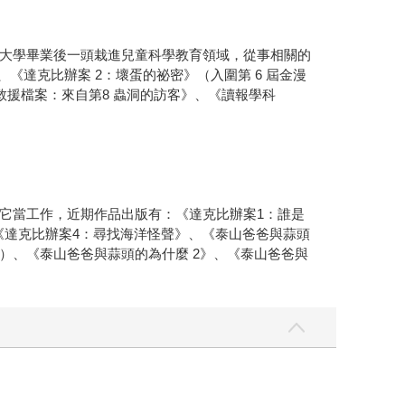
大學畢業後一頭栽進兒童科學教育領域，從事相關的
達克比辦案 2：壞蛋的祕密》（入圍第 6 屆金漫
救援檔案：來自第8 蟲洞的訪客》、《讀報學科
它當工作，近期作品出版有：《達克比辦案1：誰是
、《達克比辦案4：尋找海洋怪聲》、《泰山爸爸與蒜頭
獎）、《泰山爸爸與蒜頭的為什麼 2》、《泰山爸爸與