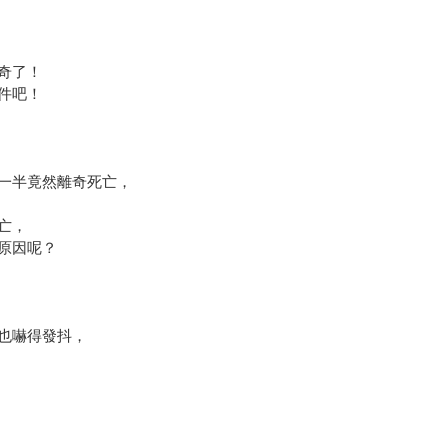
奇了！
件吧！
一半竟然離奇死亡，
亡，
原因呢？
也嚇得發抖，