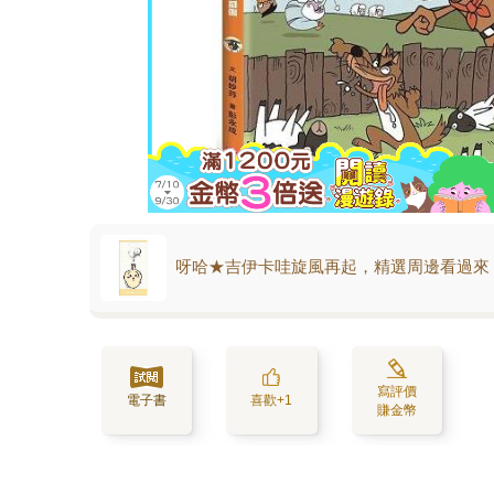
呀哈★吉伊卡哇旋風再起，精選周邊看過來
寫評價
電子書
喜歡+1
賺金幣