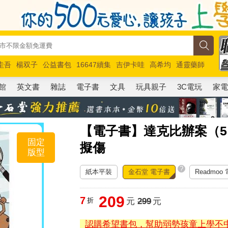
圭吾
楊双子
公益書包
16647續集
吉伊卡哇
高希均
通靈藥師
路邊攤新作
馬斯克
玩具總動員5
超慢跑
館
英文書
雜誌
電子書
文具
玩具親子
3C電玩
家
【電子書】達克比辦案（
固定
擬傷
版型
?
紙本平裝
金石堂 電子書
Readmoo
209
7
折
元
299
元
認購希望書包，幫助弱勢孩童上學不