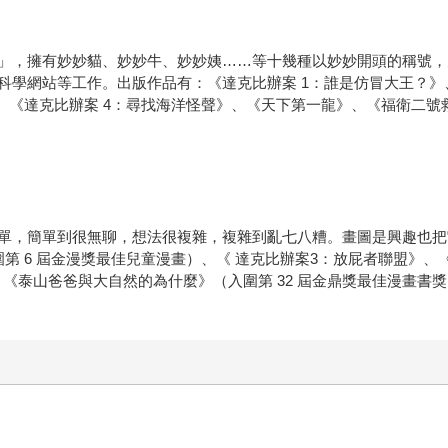
」，擁有妙妙貓、妙妙牛、妙妙姨……等十幾種以妙妙開頭的稱號，
學網站等工作。出版作品有：《達克比辦案 1：誰是仿冒大王？》、《
、《達克比辦案 4：尋找海洋怪聲》、《天下第一龍》、《福衛二號
單，簡單到很無聊，想法很複雜，複雜到亂七八糟。畫圖是興趣也把
第 6 屆金漫獎最佳兒童漫畫）、《 達克比辦案3：放屁者聯盟》
》、《泰山爸爸與大自然的為什麼》（入圍第 32 屆金鼎獎最佳漫畫書