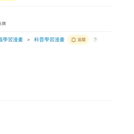
上限
識學習漫畫
＞
科普學習漫畫
追蹤
?