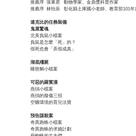
推薦序 張東君 動物學家、金鼎獎科普作家
推薦序 林怡辰 彰化縣土庫國小老師、教育部101
達克比的任務裝備
鬼屋驚魂
北美負鼠小檔案
負鼠是怎麼「死」的？
假死也會「弄假成真」
湖底殭屍
睡慈鯛小檔案
可惡的羅賓漢
燕鴴小檔案
燕鴴的擬傷三招
空曠環境的育兒法寶
預告謀殺案
奇異跑蛛小檔案
奇異跑蛛的求婚計劃
母蜘蛛的丈夫們