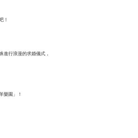
吧！
蛛進行浪漫的求婚儀式，
羊樂園」！