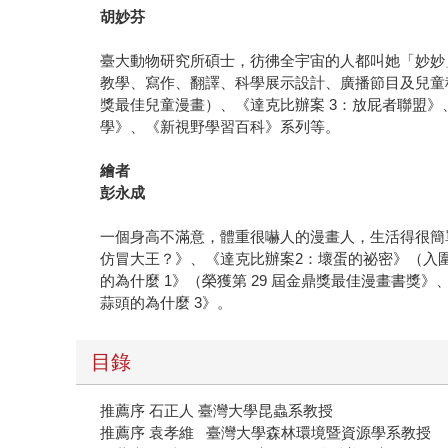
胡妙芬
臺大動物研究所碩士，彷彿全宇宙的人都叫她「妙妙
教學、寫作、翻譯、科學展示設計、廣播節目及兒童科
獎最佳兒童漫畫）、《達克比辦案 3：放屁者聯盟》
學》、《新視野學習百科》系列等。
繪者
彭永成
一個身高不滿意，體重很嚇人的漫畫人，生活得很簡
仿冒大王？》、《達克比辦案2：壞蛋的祕密》（入圍
的為什麼 1》（榮獲第 29 屆金鼎獎最佳漫畫書獎
蒜頭的為什麼 3》。
目錄
推薦序 石正人 臺灣大學昆蟲系教授
推薦序 袁孝維 臺灣大學森林環境暨資源學系教授