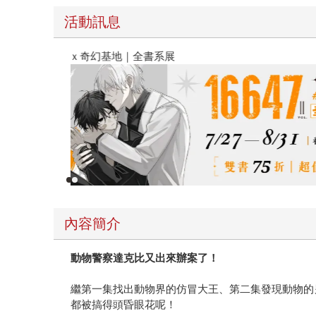
活動訊息
春光ｘ奇幻基地｜全書系展
內容簡介
動物警察達克比又出來辦案了！
繼第一集找出動物界的仿冒大王、第二集發現動物的
都被搞得頭昏眼花呢！