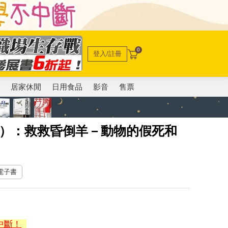
0
登入/註冊
電
居家休閒
日用食品
影音
售票
5）：救救昏倒羊－動物的假死和
 電子書
中斷！