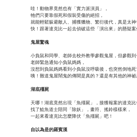
哇！動物界竟然也有「實力派演員」，
牠們只要靠假死和假裝受傷的絕招，
就能輕鬆躲避敵人、捕獲獵物、繁衍後代，真是太神
快！跟著達克比一起去偵破這些「演出來」的懸疑案
鬼屋驚魂
小負鼠和同學、老師去校外教學參觀鬼屋，但參觀到
老師緊急通知小負鼠媽媽，
沒想到負鼠媽媽看到小負鼠沒呼吸後，也突然倒地死
咦！難道鬼屋鬧鬼的傳聞是真的？還是有其他的神祕
湖底殭屍
天哪！湖底竟然出現「魚殭屍」，接獲報案的達克比
找了鯰魚道士陪同「除妖」，畫符、搖鈴樣樣來，
一起來看達克比怎麼降伏「魚殭屍」吧！
自以為是的羅賓漢