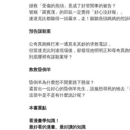
拯救「受傷的燕鴴」竟成了好管閒事的被告？
號稱「羅賓漢」的田鼠一定覺得「好心沒好報」。
連達克比都聽得一頭霧水，走！聽聽燕鴴媽媽的控訴
預告謀殺案
公奇異跑蛛打來一通莫名其妙的求救電話，
但當達克比到達現場後，卻發現他明明正和母奇異跑
到底哪裡有謀殺案呀？
救救昏倒羊
昏倒羊為什麼想不開要跳下懸崖？
還冒出一位好心的昏倒羊先生，說服想尋死的牠去「
這當中是不是有什麼詭計呢？
本書重點
看漫畫學知識！
最好看的漫畫、最好讀的知識