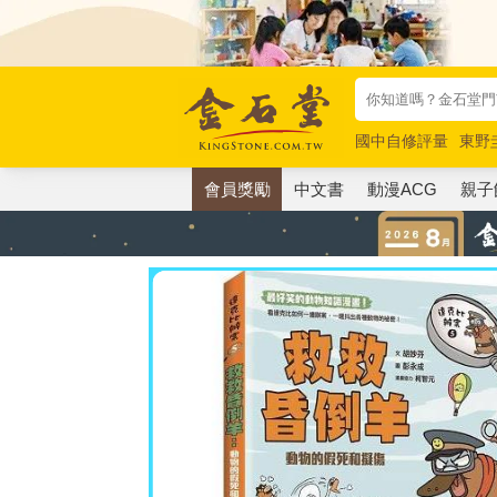
國中自修評量
東野
唯紅花綻放
奧德賽
會員獎勵
中文書
動漫ACG
親子