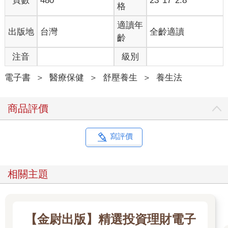
頁數
480
23*17*2.8
格
適讀年
出版地
台灣
全齡適讀
齡
注音
級別
電子書
＞
醫療保健
＞
舒壓養生
＞
養生法
商品評價
寫評價
相關主題
【金尉出版】精選投資理財電子