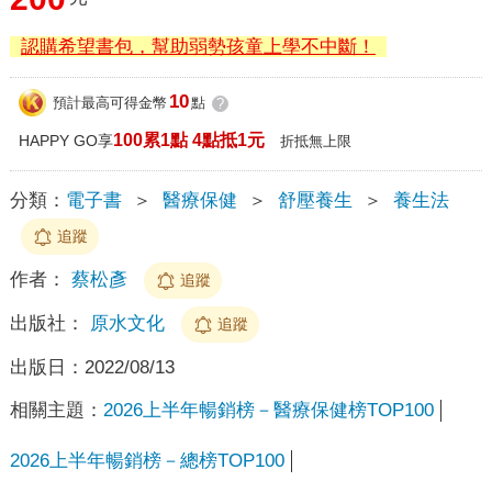
認購希望書包，幫助弱勢孩童上學不中斷！
10
預計最高可得金幣
點
?
100累1點 4點抵1元
HAPPY GO享
折抵無上限
分類：
電子書
＞
醫療保健
＞
舒壓養生
＞
養生法
追蹤
作者：
蔡松彥
追蹤
出版社：
原水文化
追蹤
出版日：
2022/08/13
相關主題：
2026上半年暢銷榜－醫療保健榜TOP100
2026上半年暢銷榜－總榜TOP100