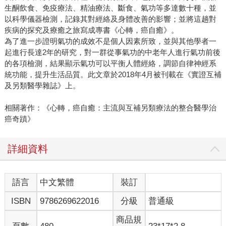
生酮飲食、免疫療法、精油療法、斷食、氣功等多達數十種，並
以科學儀器檢測，記錄其對經絡及身體改善的影響；並將這趟對
疾病的探究及療癒之旅寫成專書《心轉，癌自癒》。
為了進一步證明氣功的成效不是個人因素所致，並與其他學者一
起進行長達2年的研究，對一群從事氣功的中老年人進行氣功前後
的各項檢測，結果顯示氣功可以平衡人體經絡，調節自律神經系
統功能，提升生活品質。此文章於2018年4月被刊載在《實證互補
及另類醫學雜誌》上。
相關著作：《心轉，癌自癒：主流與互補另類療法的整合醫學治
癌奇蹟》
詳細資料
語言
中文繁體
裝訂
ISBN
9786269622016
分級
普通級
商品規