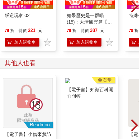
叛逆玩家 02
如果歷史是一群喵
特殊傳
(15)：大清風雲篇【萌
貓漫畫學歷史】
221
387
79
折
特價
元
79
折
特價
元
79
折
加入購物車
加入購物車
其他人也看
Readmoo
金石堂
【電子書】小僧來參訪
【電子書】知識百科開
【電