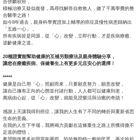
合併麟狀癌，
積極治療又疑似復發，爲尋找解答自救救人，繳了千萬學費的整
合醫學之路！
如今8年過去，親身科學實證加上輔導的癌症及慢性病患歸納出
「五維一心」，
所有疾病皆是同源，從「心」改變，立即行動，才是疾病療癒、
逆齡健康之道。
20
種證實能幫助健康的互補另類療法及親身體驗分享，
讓您在療癒疾病、保健養生上有更多元且安心的選擇！
*****
健康是自己用「心」照顧而來，只要願意努力，願意改變，
讓自己擁有正向的心態並付諸行動，人人都可以健康到老，
萬病由心起，從「心」改變，就能見證樂活與治癒的奇蹟！
感謝上天讓我得到癌症，讓我的人生有了不同的轉折與重新省思
生命的意義。
在我的人生下半場，我將竭力貢獻在這條重生之路上所獲得微不
足道的體悟，
希望能使更多如我當年罹癌、陷於無助時一般的民眾，再次拾起