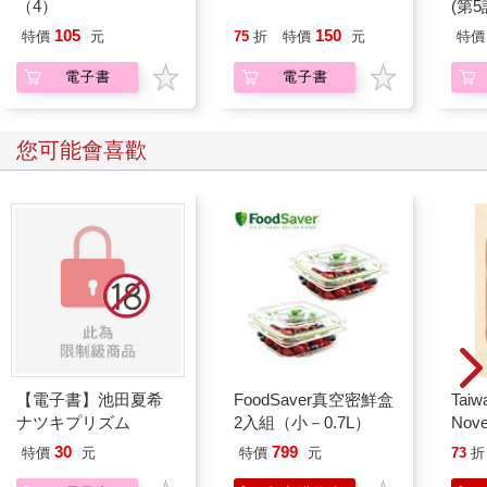
（4）
心問答
(第5
105
150
特價
元
75
折
特價
元
特價
電子書
電子書
您可能會喜歡
【電子書】池田夏希
FoodSaver真空密鮮盒
Taiw
ナツキプリズム
2入組（小－0.7L）
Nove
editi
30
799
特價
元
特價
元
73
折