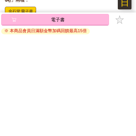
日
電子書
將儲存於會員中心→電子書服務「我的e書櫃」，點選線上
閱讀直接開啟閱讀。
※ 本商品會員日滿額金幣加碼回饋最高15倍
線上閱讀：
建議使用Chrome、Microsoft Edge 有較佳的線上瀏覽效
果， iOS 16 或以上版本，Android 6.0 以上版本，建議裝
置有6GB以上的記憶體，至少有 30 MB以上的容量。
離線閱讀：
APP下載：
iOS
Android
安裝電子書APP後，請依照提示登入「會員中心」→「我
的E書櫃」→「電子書APP通行碼/載具管理」，取得通行
碼再登入下載您所購買的電子書。完成下載後，點選任一
書籍即可開始離線閱讀。
請至會員中心→電子書服務「我的e書櫃」領取複製『兌換
碼』至電子書服務商Readmoo進行兌換。