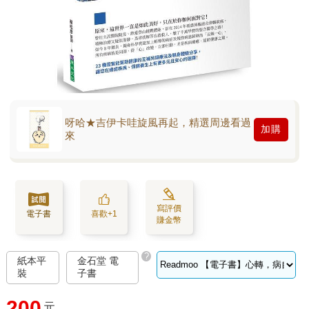
呀哈★吉伊卡哇旋風再起，精選周邊看過
加購
來
寫評價
電子書
喜歡+1
賺金幣
?
紙本平
金石堂 電
裝
子書
200
元