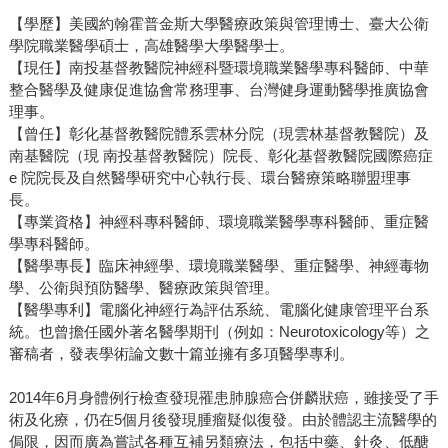
【學歷】美國約翰霍普金斯大學醫療政策與管理博士、臺大公衛
學院職業醫學碩士，高雄醫學大學醫學士。
【現任】南投基督教醫院神經科暨環境職業醫學專科醫師、中華
整合醫學及健康促進協會常務理事、台灣健身運動醫學推廣協會
理事。
【曾任】彰化基督教醫院體系雲林分院（現雲林基督教醫院）及
南基醫院（現 南投基督教醫院）院長、彰化基督教醫院國際癌症
e 院院長及自然醫學研究中心執行長、環台醫療策略聯盟理事
長。
【專業資格】神經科專科醫師、環境職業醫學專科醫師、重症醫
學專科醫師。
【醫學專長】臨床神經學、環境職業醫學、重症醫學、神經毒物
學、公衛與預防醫學、醫療政策與管理。
【醫學專利】電腦化神經行為評估系統、電腦化健康管理平台系
統。也曾擔任國外著名醫學期刊（例如：Neurotoxicology等）之
審稿者，發表學術論文數十篇並擁有多項醫學專利。
2014年6月身體例行檢查發現罹患肺腺癌合併麟狀癌，雖接受了手
術及化療，仍在5個月後發現腫瘤疑似復發。由於體認主流醫學的
侷限，因而廣為嘗試各種互補另類療法，包括中藥、針灸、低醣