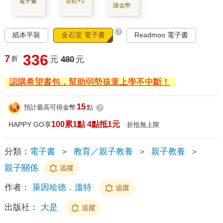
電子書
喜歡+1
賺金幣
?
紙本平裝
金石堂 電子書
Readmoo 電子書
336
7
折
元
480
元
認購希望書包，幫助弱勢孩童上學不中斷！
15
預計最高可得金幣
點
?
100累1點 4點抵1元
HAPPY GO享
折抵無上限
分類：
電子書
＞
教育／親子教養
＞
親子教養
＞
親子關係
追蹤
作者：
萊因哈德．溫特
追蹤
出版社：
大是
追蹤