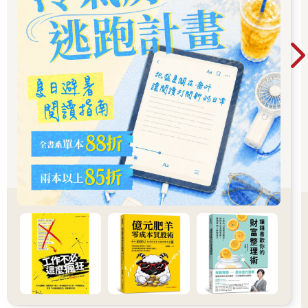
懲罰。規則是達成管理目標的手段，而不是目的本身。
要談帶領，就要有規矩，為了達成良性結果，有時需要動點腦
筋。男孩會在重複學習中習得規範，舉例來說：「晚餐後請幫忙
收拾桌子，收拾完就可以去操場玩。」
一般來說，重複幾項固定的規則或用幽默的方式傳達訊息，再適
度表態自己的不悅都是有效做法。此外，當父母干預男孩迷戀某
些事物時，也能幫助他們建立規範，比如：「你今天怎麼沒有在
規定時間內關掉電視？既然這樣，你明天就不能看電視。」
作為家庭的帶領者，父母經常受到挑戰很常見。
以下兩種衝突可以很快的點燃雙方的怒火：學校以及社群媒體，
我會在接下來的章節逐一介紹。
總而言之，男孩需要正向的帶領與明確的引導，同時也需要建立
其他健康的生活習慣，例如均衡營養、多元活動以及適度運動；
在課餘時間，男孩可以學習樂器或參加各式社團活動。
不過，日常生活中有太多令父母苦惱的事，像是如何保持廁所清
潔、打掃環境、飯桌上的規矩、性行為、酗酒等。在家庭生活
中，你會發現許多年輕父母常常掛心卻又不斷受到孩子挑戰，這
些話題或許會讓你面露難色，但正是最需要你展現領導力的時
刻。
注意的是：領導力不是萬靈丹，也有其局限性，因為它無法替代
其他需求。例如：父母的愛與平靜、人格和自信。領導力亦無法