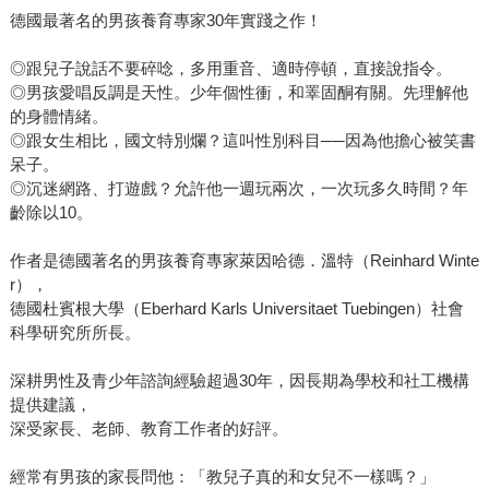
德國最著名的男孩養育專家30年實踐之作！
◎跟兒子說話不要碎唸，多用重音、適時停頓，直接說指令。
◎男孩愛唱反調是天性。少年個性衝，和睪固酮有關。先理解他
的身體情緒。
◎跟女生相比，國文特別爛？這叫性別科目──因為他擔心被笑書
呆子。
◎沉迷網路、打遊戲？允許他一週玩兩次，一次玩多久時間？年
齡除以10。
作者是德國著名的男孩養育專家萊因哈德．溫特（Reinhard Winte
r），
德國杜賓根大學（Eberhard Karls Universitaet Tuebingen）社會
科學研究所所長。
深耕男性及青少年諮詢經驗超過30年，因長期為學校和社工機構
提供建議，
深受家長、老師、教育工作者的好評。
經常有男孩的家長問他：「教兒子真的和女兒不一樣嗎？」