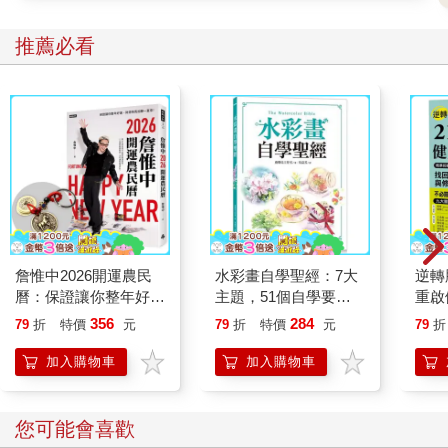
取代肢體接觸、對身體的關注和溫柔。一個生活在貧窮中的男
孩，能幫到他的不是更多的引導，而是實際改變其經濟狀況。
推薦必看
如果男孩的父母整天爭吵不休，或是雙方離異，這對男孩來說無
疑是一場危機，再好的領導力也無濟於事，男孩需要的是支持。
對於未來沒有願景、沒有信心的男孩而言，談帶領是空談；此
外，男孩被同儕排擠時，僅靠領導力也難以解決，還需要給孩子
安全感與歸屬感。所以，領導力不是萬能，但沒有領導力是萬萬
不能。
母愛不能缺乏界線
詹惟中2026開運農民
水彩畫自學聖經：7大
逆轉
多數情況下，母親傾向於過度照顧兒子，使他們無法承擔起自己
曆：保證讓你整年好
主題，51個自學要
重啟
的責任。過度的母愛和照顧，正是將男孩養育成任性小王子的原
運、財源快馬加鞭一直
點，一本最全面的水彩
糖、
356
284
79
折
特價
元
79
折
特價
元
79
折
因之一。這種現象當然也存在於所有孩子身上，也有母親會把女
來！【首刷限量馬上有
繪畫技巧寶典！
炎，
兒寵上天。這些個別現象的背後，隱藏著一種更大的趨勢，即大
錢五帝錢吊飾】
復力
加入購物車
加入購物車
多數母親和孩子之間都缺乏明確的邊界。
這不是無意識的選擇，而是出於天性。以下可能有兩方面的原
因。
您可能會喜歡
尤其是面對更暴力、更衝動的男孩，母親很少要求他們參與某事