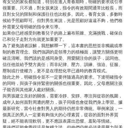
有女兒的家長都知道，特別在進入青春期時，明確的要求或引導
很重要。只不過，對女孩來說，指令的有效期間通常比較長，而
且對女兒的限制和保護往往也比較多。因此，養育女孩，多數時
候給予照顧即可。但對男生來說，光是照顧好遠遠不夠，他們格
外需要父母明確的指令來引導。
如果你已經感受到教養兒子的路上遍布荊棘、充滿挑戰，確保自
己和兒子走對方向就更加重要了。
為了避免讀者誤解，我想解釋一下，這本書的思想並非獨裁或專
制的教育理念。我們強調的是領導力的積極面，讓雙方關係更明
確且清晰。我們談的是感同身受、用愛關注你的孩子，認同他、
信任他並給予雙方責任；而非紀律、壓力、訓練、強迫、征服、
壓制或行使權力，更不是在理想化早已過時的教育模式。
除此之外，明確指令並不一定要伴隨過高的要求。下達明確指令
的同時，與孩子保持緊密的關係也很重要。因此，父母應關注孩
子能否與其他家人處好關係。
與男孩建立良好的關係，需要冷靜、安靜、專注與從容的氛圍，
成年人如何面對周遭的壓力，孩子同樣也會從我們身上學習。據
最新研究，當今社會對男人的期待仍然非常傳統。舉例來說，一
個真正的男人一定要有夠強大的心理素質，從容的面對外界質
疑，絕不能表現軟弱，更不應該表露出恐懼、羞恥等情緒。
男孩們可能會覺得這是無稽之談，但他們仍然必須承受壓力與矛