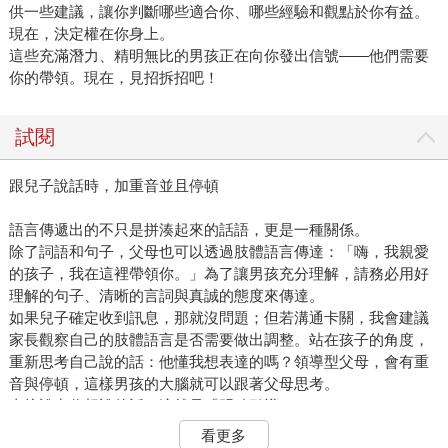
供一些建議，讓你判斷哪些適合你、哪些經驗和觀點於你有益。
現在，決定權在你身上。
這些充滿潛力、精明無比的男孩正在向你發出信號——他們需要
你的帶領。現在，見招拆招吧！
試閱
跟兒子說話時，加重音並且停頓
語言傳遞出的不只是拼湊起來的話語，更是一種關係。
除了詞語和句子，父母也可以透過肢體語言傳達：「嗨，我親愛
的孩子，我在這裡帶領你。」為了讓男孩充分理解，請務必用好
理解的句子、清晰的言詞與真誠的態度來傳達。
如果兒子確定收到訊息，那就沒問題；但若溝通卡關，我會建議
家長觀察自己的肢體語言是否需要做出調整。站在孩子的角度，
重新思考自己說的話：他懂我想表達的嗎？領導型父母，會有重
音與停頓，這樣男孩的大腦就可以跟著父母思考。
直接說出你想說的話，這就是「明確引導」
看更多