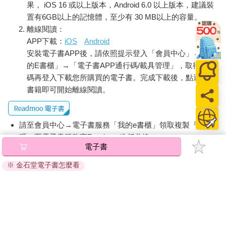
果， iOS 16 或以上版本，Android 6.0 以上版本，建議裝
得歇斯底里，甚至不知所措。他們對孩子期望過高，總是既擔憂
置有6GB以上的記憶體，至少有 30 MB以上的容量。
又焦慮，深怕孩子無法成為自主獨立的男人。於是，父母便不自
離線閱讀：
覺的將壓力轉嫁到孩子身上─ ─因為他們自己做不到。
APP下載：
iOS
Android
如果這些男孩無法達到成年人的期待，往往就會出現健康問題或
安裝電子書APP後，請依照提示登入「會員中心」→「我
啟動防衛機制，以父母不樂見的方式回應。
對男孩來說，學業成績固然重要，但這畢竟不是全部。在學校
的E書櫃」→「電子書APP通行碼/載具管理」，取得通行
裡，認知性（按：指直接透過閱讀或聽講來接收訊息）的學習常
碼再登入下載您所購買的電子書。完成下載後，點選任一
被過度強調。男孩真正需要的是，在學校或其他地方學習到未來
書籍即可開始離線閱讀。
需要的技能與能力。
討論男孩學業成績，通常圍繞著兩個問題：為什麼他們的學業表
現普遍不佳，以及為什麼男孩的成績總是比女孩差。單從認知條
請至會員中心→電子書服務「我的e書櫃」領取複製『兌換
件來看，情況本不該如此，因為男女之間的學習能力差異不大。
碼』至電子書服務商Readmoo進行兌換。
從遺傳學的角度來說，這樣的觀點也毫無根據。
電子書
然而，實際情況卻是，即使在能力相當的情況下，男孩的考試成
退換貨須知：
績仍略遜於女孩。
※ 金石堂電子書怎麼看
因版權保護，您在金石堂所購買的電子書僅能以金石堂專屬
長期以來，男孩的平均閱讀能力也比女孩差；有些男孩在課堂上
的閱讀軟體開啟閱讀，無法以其他閱讀器或直接下載檔案。
經常搗亂，放學甚至還得回家補進度。像輟學這樣的極端情況，
依據「消費者保護法」第19條及行政院消費者保護處公告之
男孩的比例也相當高。男女在語文和數學成績上的差異更明顯，
「通訊交易解除權合理例外情事適用準則」，非以有形媒介
但這與天賦無關。這些科目更像是「性別領域」，性別刻板印
提供之數位內容或一經提供即為完成之線上服務，經消費者
象，許多男孩擔心，過度熱衷語文且表現良好，會被認為是書呆