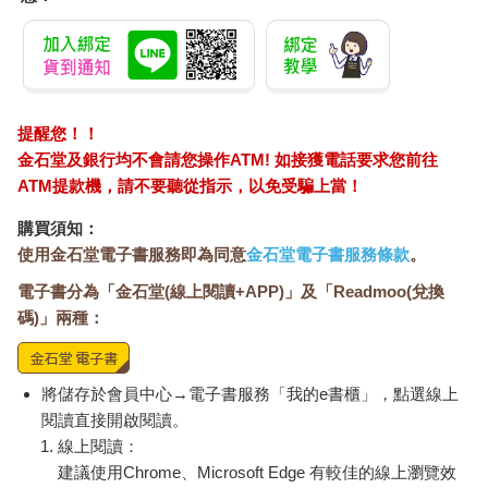
就像市場經濟中的供需法則，無條件供應就和供過於求一樣，這
也讓母親的身分貶值（可能是因為傳統的母性觀念，要求她們對
家庭無條件的奉獻）。
如果男孩認為母親理所當然該圍著自己打轉，那麼母親就成了他
專屬的服務人員。在這種情況下長大的男孩，往往容易依賴、缺
乏獨立性。
提醒您！！
此外，母親若對自己照顧不周，總是犧牲自己來照顧孩子，會讓
金石堂及銀行均不會請您操作ATM! 如接獲電話要求您前往
孩子內疚，進而形成模糊的關係和畸形的依賴。
ATM提款機，請不要聽從指示，以免受騙上當！
購買須知：
男生不在意分數很正常
使用金石堂電子書服務即為同意
金石堂電子書服務條款
。
電子書分為「金石堂(線上閱讀+APP)」及「Readmoo(兌換
如果家裡的男孩一點也不在意成績，這其實很正常，特別是在青
春期開始的時候。有好成績未必能給男孩帶來實際上的好處，被
碼)」兩種：
稱作「書呆子」反而更容易被排擠。
然而，父母對學習和成績的態度卻很明確：男孩在學校的任務，
就是好好學習，盡全力取得好成績。這種態度往往讓孩子感到厭
將儲存於會員中心→電子書服務「我的e書櫃」，點選線上
煩，即便許多父母一再強調，只要有成績好，他們就不會再碎碎
閱讀直接開啟閱讀。
唸。
線上閱讀：
一般來說，只要沒有什麼太大的意外，孩子大都能平靜度過學校
建議使用Chrome、Microsoft Edge 有較佳的線上瀏覽效
生活。但，一旦男孩在校表現達不到父母的期望，許多父母會變