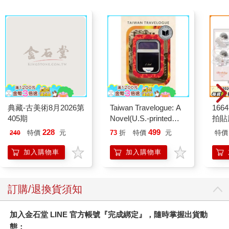
或是自力更生，因為她們想避免可能帶來的衝突。
如果每項要求都需要經過激烈的討價還價，母親就懶得再說了，
為了避開這種衝突的關係，於是她逐漸降低期待：「我還不如自
己做！」——這可以理解，但這也成了一種藉口，因為從長遠來
看，這種輕而易舉的放棄只會害了他們的兒子：讓他們安於享
樂，無法培養出完成任務的動力。
相反的，有些母親把女性化的處理方式帶入與兒子的關係中，因
此過度照顧兒子。也許這是我們文化中老掉牙的尊老愛幼觀念，
也許是因為母親認為兒子很脆弱，需要更多的幫助。
典藏-古美術8月2026第
Taiwan Travelogue: A
1664
事實上，與女性相比，男性的發展普遍較慢，因此，也容易延長
405期
Novel(U.S.-printed
拍貼
母親照顧兒子的時間。然而，這兩種原因對男孩來說都有害。當
edition)
母親過度參與男孩的生活起居時，男孩自己承擔的責任會越來越
228
499
特價
元
73
折
特價
元
特價
240
少——現在是一些日常任務，以後可能就是整個人生。
加入購物車
加入購物車
就男孩而言，他們也會積極配合這種關係，這與他們童年時矛盾
的想法有關：既想要「娶」母親，又會迎合母親的行為。這種源
自童年的情結在母女關係中較難察覺。
當然，這也與父母的分工有關——母親可能是全職，或部分時間
訂購/退換貨須知
在家照顧孩子，而父親則通常是全職工作，因此這多少會影響到
男孩。母親總是在場，她們的無所不在和有求必應，無形中降低
加入金石堂 LINE 官方帳號『完成綁定』，隨時掌握出貨動
了自身的地位。
態：