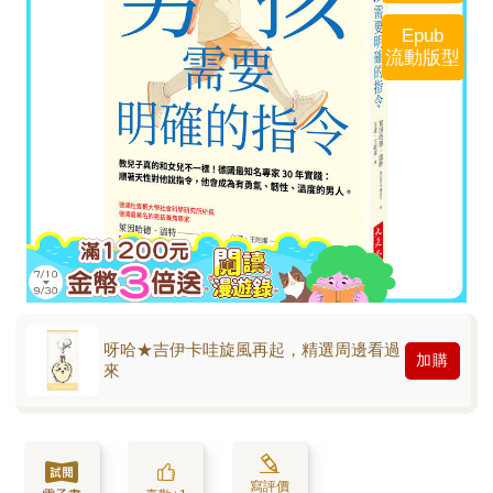
Epub
流動版型
呀哈★吉伊卡哇旋風再起，精選周邊看過
加購
來
寫評價