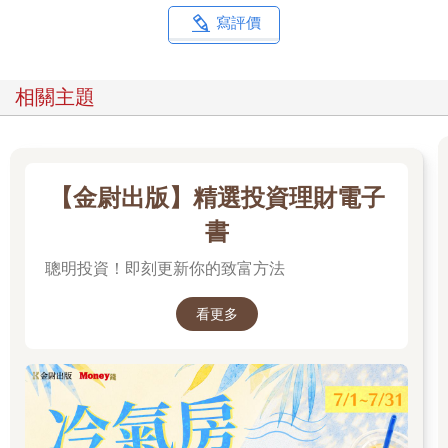
的需要，關注並接納他的獨特性。尊重你家裡的男孩，將幫助他
寫評價
們看見、欣賞自己的美好、知道自己其實是什麼樣的人，又有哪
些進步。
隨時提醒自己尊重孩子，不只是在建立信任，孩子也一定會感受
相關主題
到。
我喜歡父母與兒子可以對等交換意見的關係。舉例來說，有些父
母在和兒子說話時會蹲低身子，讓兩個人維持在同個高度。這顯
現出父母對孩子的尊重，也是領導力的一種展現。
【金尉出版】精選投資理財電子
重複規則或幽默，怒氣消一半
書
人與人一起生活，需要規範和協定。成年人知道哪些規定是約定
聰明投資！即刻更新你的致富方法
俗成，哪些是不論到哪都適用的規範，因此，父母有責任幫助男
孩學習這些規範。
看更多
首先，要反覆強化這些規則，直到它在男孩的記憶裡生根萌芽，
這需要一些時間。父母的領導力，同樣也展現在他們如何看待規
矩，包括怎麼討論與制定，以及面對孩子遵守或違反規定時的回
應；這個時候，正是發揮領導力的關鍵時刻。無須大驚小怪，也
不用想得太嚴重，多數情況下，規則被破壞並不難解決。
男孩會注意到自己哪裡做錯，所以大可不必一開始就大動干戈或