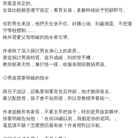
答案是肯定的。
女孩比較願意遵守規定，養育女孩，多數時候給予照顧即可。
但對男生來說，他們天生坐不住、好勝心強、到處搗蛋、不想遵
守學校體制……
格外需要父母明確的指令來引導。
作者除了深入探討男女身心上的差異，
更從探討男孩特質、提升成績，到控管手機，
教你順著天性，像打怪一樣，收服各階段難搞男孩。
◎男孩需要明確的指令
跟兒子說話，語氣要加重音並且停頓，他才聽得進去。
嚴父配慈母，孩子會不知所措，所以管教標準要統一。
作者提醒所有家長，不要太早把孩子，特別是男孩當夥伴。
你要明確告知他：「在你18歲以前，我都是你的老闆。」
還是講不聽？怎麼懲罰最有效？作者用對話示範。