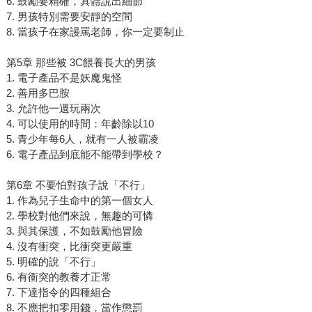
6. 鼓勵要精確，具體說出細節
7. 男孩特別需要安靜的空間
8. 當孩子在家謾罵老師，你一定要制止
第5章 那些被 3C餵養長大的男孩
1. 電子產品不是妖魔鬼怪
2. 善用多巴胺
3. 允許他一週玩兩次
4. 可以使用的時間：年齡除以10
5. 青少年每6人，就有一人被霸凌
6. 電子產品到底能不能帶到學校？
第6章 不要怕對孩子說「不行」
1. 作為兒子生命中的第一個女人
2. 學校對他們來說，無趣的可憐
3. 與其保護，不如鼓勵他冒險
4. 沒有衝突，比衝突更嚴重
5. 明確的說「不行」
6. 有衝突的教養才正常
7. 下達指令的四種組合
8. 不應把扣零用錢，當作懲罰