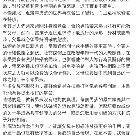
盾，對於兒童和青少年期的男孩來說，這其實並不簡單。
不僅如此，近幾年男孩的世界再次發生了變化，而且這種改變還
在持續。
尤其是人們越來越關注身體意象，會給男孩帶來壓力並有可能激
怒父母。然而，當孩子過度追求時下最流行的身形、身材或體態
時，父母就必須秉持明確的態度。
媒體的使用日新月異，當新遊戲問世或手機效能更高時，全家人
的情緒也隨之起伏。社交媒體正在改變年輕一代的人際關係，在
享受更多刺激與快樂的同時，也影響他們對人際行為及關係的興
趣，帶來各種未預期的風險。最重要的是，男孩們在網路上不費
吹灰之力就可以免費獲取色情資訊，父母也要從中找到自己的一
席之地，來引領男孩。
許多父母不斷努力，卻好像還是在揮拳打空氣的各種問題，本書
都能為你提出很好的解答。
遺憾的是，教養男孩沒有絕對的真理。每個男孩的原生家庭與生
活習慣都不同，我無法確切告訴你應該怎麼做、怎麼培養你或你
的另一半成為具有領導力的父母，或是怎麼用更明確的方式和孩
子好好相處。
到底該如何拿捏力度，才能讓父母在領導時發揮更好的作用，關
於這一點也沒有標準答案，你必須自己發現。在這本書，我會提