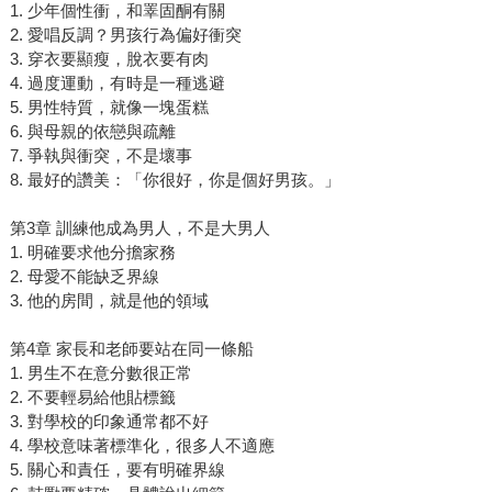
1. 少年個性衝，和睪固酮有關
2. 愛唱反調？男孩行為偏好衝突
3. 穿衣要顯瘦，脫衣要有肉
4. 過度運動，有時是一種逃避
5. 男性特質，就像一塊蛋糕
6. 與母親的依戀與疏離
7. 爭執與衝突，不是壞事
8. 最好的讚美：「你很好，你是個好男孩。」
第3章 訓練他成為男人，不是大男人
1. 明確要求他分擔家務
2. 母愛不能缺乏界線
3. 他的房間，就是他的領域
第4章 家長和老師要站在同一條船
1. 男生不在意分數很正常
2. 不要輕易給他貼標籤
3. 對學校的印象通常都不好
4. 學校意味著標準化，很多人不適應
5. 關心和責任，要有明確界線