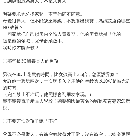
◎訓練他成為男人，不是大男人
明確要求他分擔家務，不管他願不願意。
母愛很偉大，但不能缺乏界線，不想養出媽寶，媽媽該避免哪些
NG教養？
一回家就把自己鎖房內？進入青春期，他的房間就是「他的」，
這是他的領域，父母必須放手。
啥時你才能管教？
◎那些被3C餵養長大的男孩
男孩在3C上花費的時間，比女孩高出2.5倍，怎麼設界線？
允許他一週玩兩次，一次玩多久？用他的年齡除以10就是被允許
的時間。
（完全禁止不准玩，他照樣會到朋友家玩。）
能不能帶電子產品去學校？聽聽德國最著名的男孩養育專家怎麼
說。
◎不要害怕對孩子說「不行」
父母不必是聖人，有衝突的教養才正常，沒有衝突，比衝突更嚴