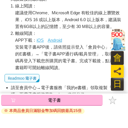
線上閱讀：
建議使用Chrome、Microsoft Edge 有較佳的線上瀏覽效
果， iOS 16 或以上版本，Android 6.0 以上版本，建議裝
置有6GB以上的記憶體，至少有 30 MB以上的容量。
離線閱讀：
APP下載：
iOS
Android
安裝電子書APP後，請依照提示登入「會員中心」→「我
的E書櫃」→「電子書APP通行碼/載具管理」，取得通行
會
碼再登入下載您所購買的電子書。完成下載後，點選任一
書籍即可開始離線閱讀。
員
日
請至會員中心→電子書服務「我的e書櫃」領取複製『兌換
碼』至電子書服務商Readmoo進行兌換。
電子書
退換貨須知：
※ 本商品會員日滿額金幣加碼回饋最高15倍
因版權保護，您在金石堂所購買的電子書僅能以金石堂專屬
的閱讀軟體開啟閱讀，無法以其他閱讀器或直接下載檔案。
依據「消費者保護法」第19條及行政院消費者保護處公告之