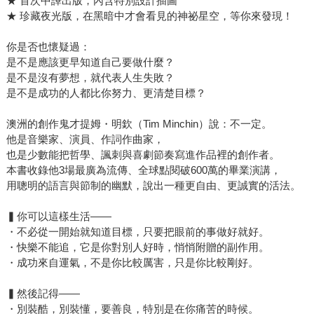
★ 首次中譯出版，內含特別設計插圖
★ 珍藏夜光版，在黑暗中才會看見的神祕星空，等你來發現！
你是否也懷疑過：
是不是應該更早知道自己要做什麼？
是不是沒有夢想，就代表人生失敗？
是不是成功的人都比你努力、更清楚目標？
澳洲的創作鬼才提姆・明欽（Tim Minchin）說：不一定。
他是音樂家、演員、作詞作曲家，
也是少數能把哲學、諷刺與喜劇節奏寫進作品裡的創作者。
本書收錄他3場最廣為流傳、全球點閱破600萬的畢業演講，
用聰明的語言與節制的幽默，說出一種更自由、更誠實的活法。
▍你可以這樣生活——
・不必從一開始就知道目標，只要把眼前的事做好就好。
・快樂不能追，它是你對別人好時，悄悄附贈的副作用。
・成功來自運氣，不是你比較厲害，只是你比較剛好。
▍然後記得——
・別裝酷，別裝懂，要善良，特別是在你痛苦的時候。