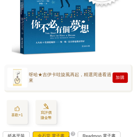
呀哈★吉伊卡哇旋風再起，精選周邊看過
加購
來
寫評價
喜歡+1
賺金幣
?
紙本平裝
金石堂 電子書
Readmoo 電子書