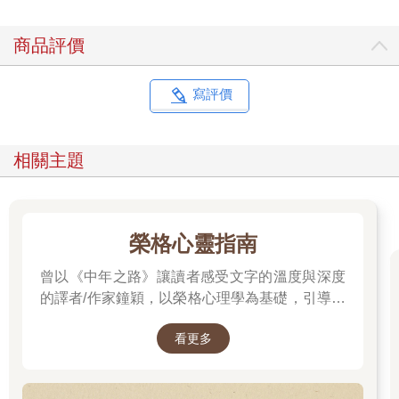
商品評價
寫評價
相關主題
榮格心靈指南
曾以《中年之路》讓讀者感受文字的溫度與深度
的譯者/作家鐘穎，以榮格心理學為基礎，引導你
探索內在衝突與自我認識。在忙碌與外界期待之
看更多
間，你是否忘了真正的自己？文字溫柔卻不逃避
現實，每一章都像一面鏡子，映照出你未曾察覺
的自己……想知道如何開始這段心靈旅程嗎？