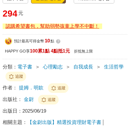
294
元
認購希望書包，幫助弱勢孩童上學不中斷！
10
預計最高可得金幣
點
?
100累1點 4點抵1元
HAPPY GO享
折抵無上限
分類：
電子書
＞
心理勵志
＞
自我成長
＞
生活哲學
追蹤
作者：
提姆．明欽
追蹤
出版社：
金尉
追蹤
出版日：
2025/06/19
相關主題：
【金尉出版】精選投資理財電子書