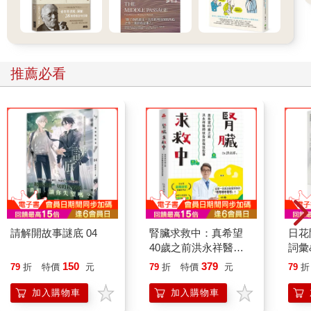
推薦必看
請解開故事謎底 04
腎臟求救中：真希望
日花
40歲之前洪永祥醫師
詞彙
就告訴我這些事
150
379
79
折
特價
元
79
折
特價
元
79
折
加入購物車
加入購物車