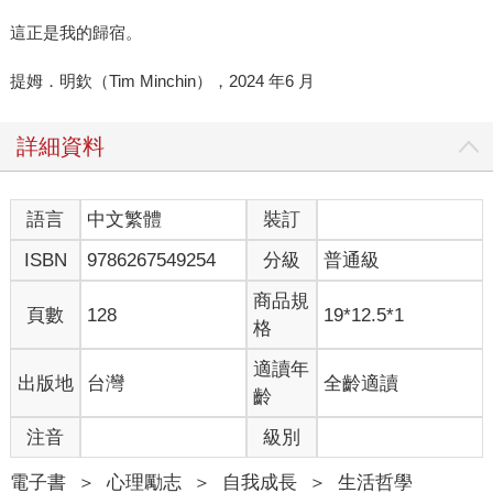
這正是我的歸宿。
提姆．明欽（Tim Minchin），2024 年6 月
詳細資料
語言
中文繁體
裝訂
ISBN
9786267549254
分級
普通級
商品規
頁數
128
19*12.5*1
格
適讀年
出版地
台灣
全齡適讀
齡
注音
級別
電子書
＞
心理勵志
＞
自我成長
＞
生活哲學