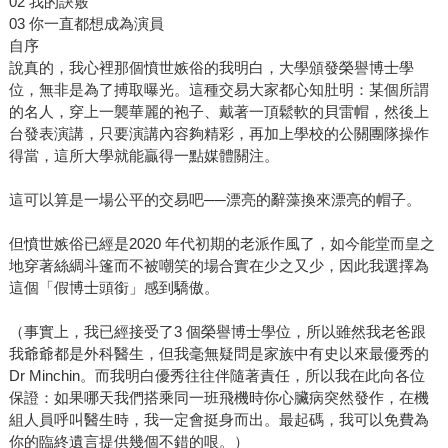
02 我的訣竅
03 你一直都想成為演員
自序
說真的，我心裡那個憤世嫉俗的我明白，大學頒發榮譽博士學
位，無非是為了搏取曝光。這種交易大家都心知肚明：某個所謂
的名人，穿上一襲華麗的袍子、戴著一頂鬆軟的貝雷帽，然後上
台發表演講，只要演講內容夠精彩，再加上學校的公關團隊操作
得當，這所大學就能贏得一點媒體關注。
這可以算是一場公平的交易吧──漂亮的辭藻換來漂亮的帽子。
但憤世嫉俗已經是2020 年代初期的老派作風了，如今能堂而皇之
地穿著絲綢斗篷而不被嘲笑的場合實在少之又少，因此我選擇為
這個「假博士頭銜」感到驕傲。
（事實上，我已經接受了3 個榮譽博士學位，所以雖然我老爸跟
我爺爺都是外科醫生，但我毫無疑問是家族中有史以來最優秀的
Dr Minchin。而我明白優秀往往伴隨著責任，所以我在此向各位
保證：如果哪天我們搭乘同一班飛機時你心臟病突然發作，在機
組人員呼叫醫生時，我一定會挺身而出。最起碼，我可以免費為
你的臨終遺言提供幾個不錯的哏。）