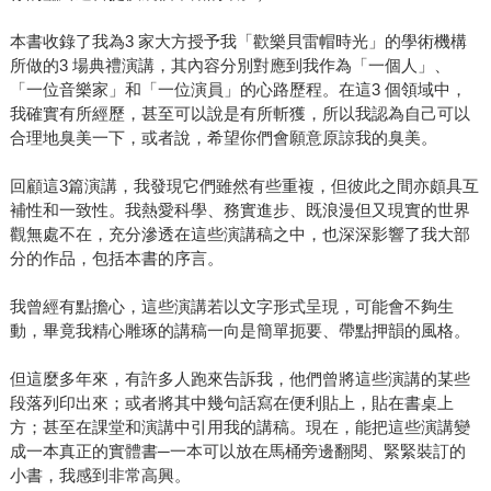
本書收錄了我為3 家大方授予我「歡樂貝雷帽時光」的學術機構
所做的3 場典禮演講，其內容分別對應到我作為「一個人」、
「一位音樂家」和「一位演員」的心路歷程。在這3 個領域中，
我確實有所經歷，甚至可以說是有所斬獲，所以我認為自己可以
合理地臭美一下，或者說，希望你們會願意原諒我的臭美。
回顧這3篇演講，我發現它們雖然有些重複，但彼此之間亦頗具互
補性和一致性。我熱愛科學、務實進步、既浪漫但又現實的世界
觀無處不在，充分滲透在這些演講稿之中，也深深影響了我大部
分的作品，包括本書的序言。
我曾經有點擔心，這些演講若以文字形式呈現，可能會不夠生
動，畢竟我精心雕琢的講稿一向是簡單扼要、帶點押韻的風格。
但這麼多年來，有許多人跑來告訴我，他們曾將這些演講的某些
段落列印出來；或者將其中幾句話寫在便利貼上，貼在書桌上
方；甚至在課堂和演講中引用我的講稿。現在，能把這些演講變
成一本真正的實體書─一本可以放在馬桶旁邊翻閱、緊緊裝訂的
小書，我感到非常高興。