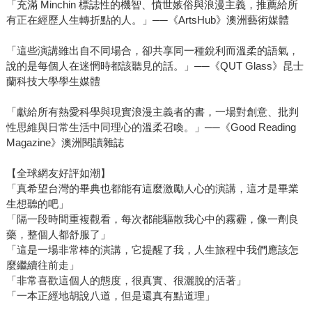
「充滿 Minchin 標誌性的機智、憤世嫉俗與浪漫主義，推薦給所
有正在經歷人生轉折點的人。」──《ArtsHub》澳洲藝術媒體
「這些演講雖出自不同場合，卻共享同一種銳利而溫柔的語氣，
說的是每個人在迷惘時都該聽見的話。」──《QUT Glass》昆士
蘭科技大學學生媒體
「獻給所有熱愛科學與現實浪漫主義者的書，一場對創意、批判
性思維與日常生活中同理心的溫柔召喚。」──《Good Reading
Magazine》澳洲閱讀雜誌
【全球網友好評如潮】
「真希望台灣的畢典也都能有這麼激勵人心的演講，這才是畢業
生想聽的吧」
「隔一段時間重複觀看，每次都能驅散我心中的霧霾，像一劑良
藥，整個人都舒服了」
「這是一場非常棒的演講，它提醒了我，人生旅程中我們應該怎
麼繼續往前走」
「非常喜歡這個人的態度，很真實、很灑脫的活著」
「一本正經地胡說八道，但是還真有點道理」