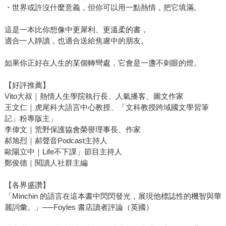
・世界或許沒什麼意義，但你可以用一點熱情，把它填滿。
這是一本比你想像中更犀利、更溫柔的書，
適合一人靜讀，也適合送給焦慮中的朋友。
如果你正好在人生的某個轉彎處，它會是一盞不刺眼的燈。
【好評推薦】
Vito大叔｜熱情人生學院執行長、人氣播客、圖文作家
王文仁｜虎尾科大語言中心教授、「文科教授跨域國文學習筆
記」粉專版主」
李偉文｜荒野保護協會榮譽理事長、作家
郝旭烈｜郝聲音Podcast主持人
歐陽立中｜Life不下課」節目主持人
鄭俊德｜閱讀人社群主編
【各界盛讚】
「Minchin 的語言在這本書中閃閃發光，展現他標誌性的機智與華
麗詞彙。」──Foyles 書店讀者評論（英國）