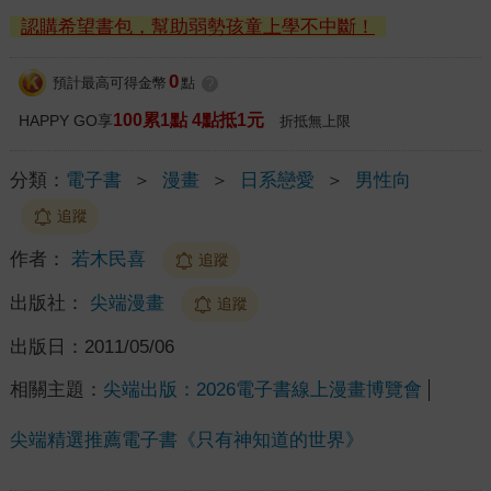
認購希望書包，幫助弱勢孩童上學不中斷！
0
預計最高可得金幣
點
?
100累1點 4點抵1元
HAPPY GO享
折抵無上限
分類：
電子書
＞
漫畫
＞
日系戀愛
＞
男性向
追蹤
作者：
若木民喜
追蹤
出版社：
尖端漫畫
追蹤
出版日：
2011/05/06
相關主題：
尖端出版：2026電子書線上漫畫博覽會
尖端精選推薦電子書《只有神知道的世界》