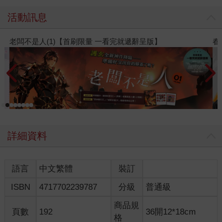
活動訊息
春光ｘ奇幻基地｜全書系展
詳細資料
語言
中文繁體
裝訂
ISBN
4717702239787
分級
普通級
商品規
頁數
192
36開12*18cm
格