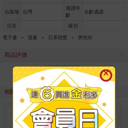
適讀年
出版地
台灣
全齡適讀
齡
注音
級別
電子書
＞
漫畫
＞
日系戀愛
＞
男性向
商品評價
寫評價
相關主題
尖端出版45週年特企：8月漫畫
名家推薦（高橋留美子）電子書