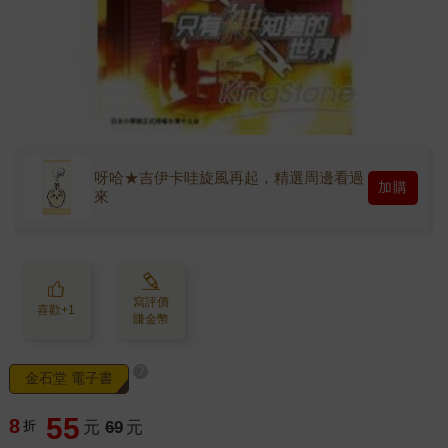
呀哈★吉伊卡哇旋風再起，精選周邊看過
加購
來
寫評價
喜歡+1
賺金幣
?
金石堂 電子書
55
8
折
元
69
元