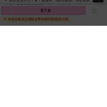
碼』至電子書服務商Readmoo進行兌換。
電子書
退換貨須知：
※ 本商品會員日滿額金幣加碼回饋最高15倍
因版權保護，您在金石堂所購買的電子書僅能以金石堂專屬
的閱讀軟體開啟閱讀，無法以其他閱讀器或直接下載檔案。
依據「消費者保護法」第19條及行政院消費者保護處公告之
「通訊交易解除權合理例外情事適用準則」，非以有形媒介
提供之數位內容或一經提供即為完成之線上服務，經消費者
事先同意始提供。（如：電子書、電子雜誌、下載版軟體、
虛擬商品…等），
不受「網購服務需提供七日鑑賞期」的限
制
。為維護您的權益，建議您先使用「試閱」功能後再付款
購買。