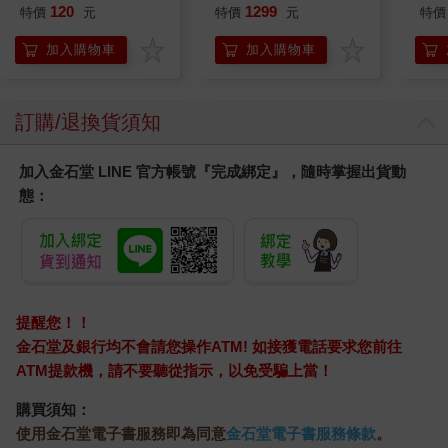
ICON小夜燈
VA 
120
1299
特價
元
特價
元
特價
阿斯拉
SIR
加入購物車
加入購物車
訂購/退換貨須知
加入金石堂 LINE 官方帳號『完成綁定』，隨時掌握出貨動
態：
提醒您！！
金石堂及銀行均不會請您操作ATM! 如接獲電話要求您前往
ATM提款機，請不要聽從指示，以免受騙上當！
購買須知：
使用金石堂電子書服務即為同意
金石堂電子書服務條款
。