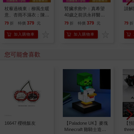
杖藜過橋東：柳風生暖
腎臟求救中：真希望
請解
意、杏雨不濕衣；陳亮
40歲之前洪永祥醫師
恭談以心轉境的適齡漫
就告訴我這些事
379
379
79
折
特價
元
79
折
特價
元
79
折
想
加入購物車
加入購物車
您可能會喜歡
16647 櫻桃飯友
【Paladone UK】麥塊
【預
Minecraft 雞騎士造型
thr