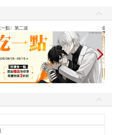
攻殼機動隊 (19
級