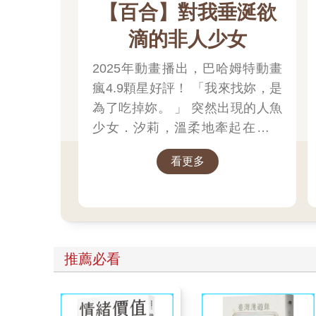
【百合】對我垂涎欲
滴的非人少女
2025年動畫播出，巴哈姆特動畫
瘋4.9顆星好評！ 「我來找妳，是
為了吃掉妳。 」 突然出現的人魚
少女．汐莉，溫柔地牽起在靠海
城鎮獨居的女高中生．比名子的
看更多
手，對她這麼說。
推薦必看