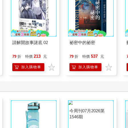
請解開故事謎底 02
祕密中的祕密
213
537
79
折
特價
元
79
折
特價
元
加入購物車
加入購物車