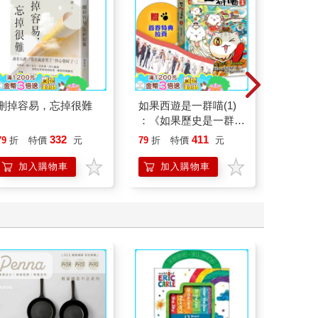
刪掉容易，忘掉很難
如果西遊是一群喵(1)
北歐時
：《如果歷史是一群
福國度
喵》作者最新力作，附
332
411
79
折
特價
元
79
折
特價
元
79
折
【首卷特典】拉頁
加入購物車
加入購物車
加