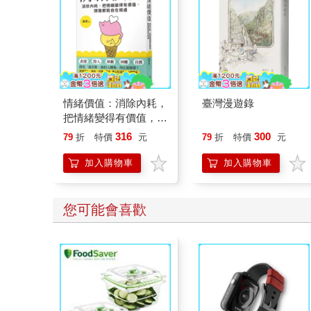
情緒價值：消除內耗，
臺灣漫遊錄
把情緒變得有價值，跟
誰都能自在相處
316
300
79
折
特價
元
79
折
特價
元
加入購物車
加入購物車
您可能會喜歡