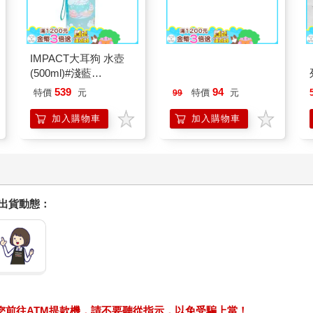
IMPACT大耳狗 水壺
今周刊07月2026第
(500ml)#淺藍
1546期
IMCMB01LB
539
94
特價
元
特價
元
99
加入購物車
加入購物車
握出貨動態：
求您前往ATM提款機，請不要聽從指示，以免受騙上當！