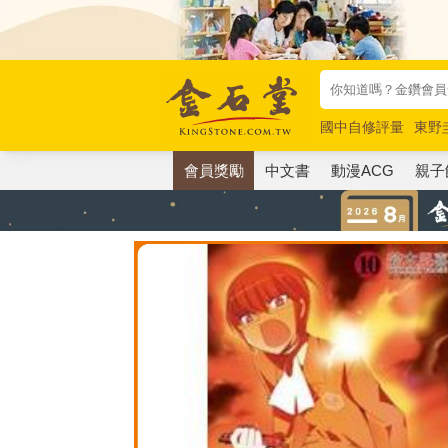
國中自修評量
東野
唯紅花綻放
奧德賽
會員獎勵
中文書
動漫ACG
親子