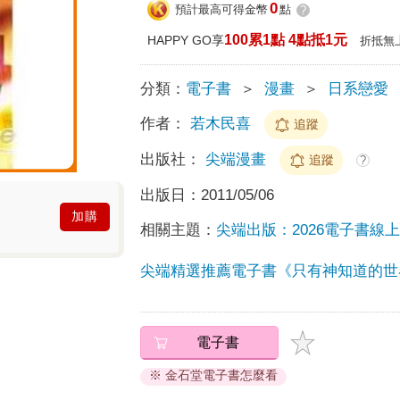
0
預計最高可得金幣
點
?
100累1點 4點抵1元
HAPPY GO享
折抵無
分類：
電子書
＞
漫畫
＞
日系戀愛
作者：
若木民喜
追蹤
出版社：
尖端漫畫
追蹤
?
出版日：
2011/05/06
加購
相關主題：
尖端出版：2026電子書線
尖端精選推薦電子書《只有神知道的世
電子書
※ 金石堂電子書怎麼看