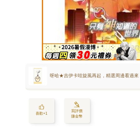
呀哈★吉伊卡哇旋風再起，精選周邊看過來
寫評價
喜歡+1
賺金幣