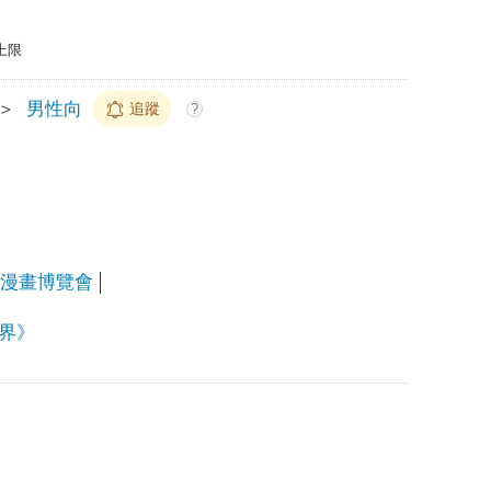
上限
＞
男性向
追蹤
?
上漫畫博覽會
界》