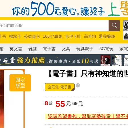
圭吾
楊双子
公益書包
16647續集
吉伊卡哇
高希均
通靈藥師
路邊攤新作
馬斯克
玩具總動員5
超慢跑
館
英文書
雜誌
電子書
文具
玩具親子
3C電玩
家
【電子書】只有神知道的世
固定
版型
?
金石堂 電子書
55
8
折
元
69
元
認購希望書包，幫助弱勢孩童上學不