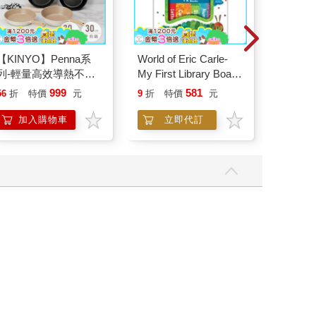
【KINYO】Penna系
World of Eric Carle-
悠遊卡
列-輕量高效導熱不沾
My First Library Board
（20m
平煎鍋30cm
Book Block Set
999
581
49
56
折
特價
元
9
折
特價
元
特價
加入購物車
立即代訂
加