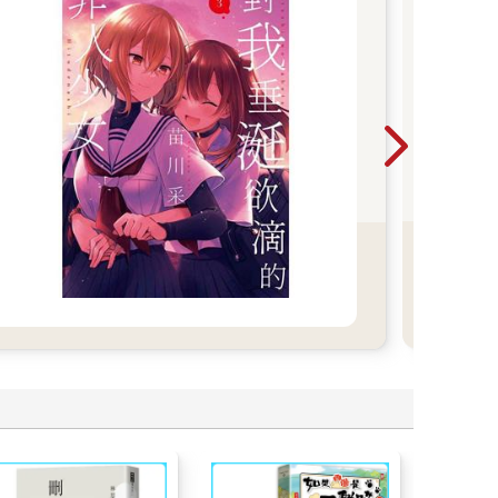
地
打開
Ne
生獸
品
能」