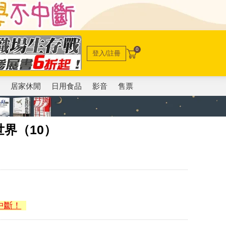
0
登入/註冊
電
居家休閒
日用食品
影音
售票
界（10）
中斷！