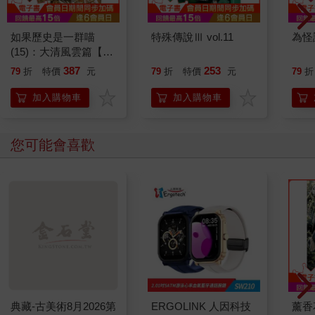
如果歷史是一群喵
特殊傳說Ⅲ vol.11
為怪
(15)：大清風雲篇【萌
貓漫畫學歷史】
387
253
79
折
特價
元
79
折
特價
元
79
折
加入購物車
加入購物車
您可能會喜歡
典藏-古美術8月2026第
ERGOLINK 人因科技
薰香