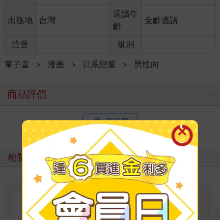
適讀年
出版地
台灣
全齡適讀
齡
注音
級別
電子書
＞
漫畫
＞
日系戀愛
＞
男性向
商品評價
寫評價
相關主題
尖端出版：《鳴鳥不飛》8月精