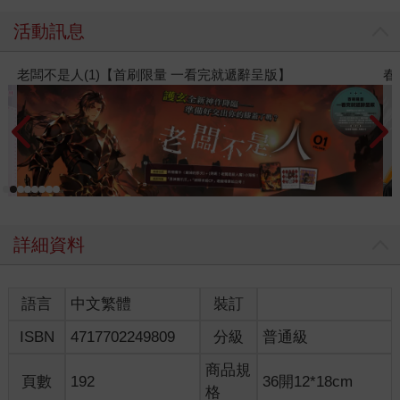
活動訊息
量 一看完就遞辭呈版】
春光ｘ奇幻基地｜全書系展
詳細資料
語言
中文繁體
裝訂
ISBN
4717702249809
分級
普通級
商品規
頁數
192
36開12*18cm
格