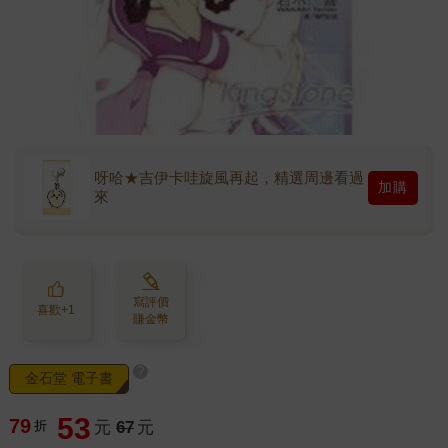
呀哈★吉伊卡哇旋風再起，精選周邊看過
加購
來
寫評價
喜歡+1
賺金幣
?
金石堂 電子書
53
79
折
元
67
元