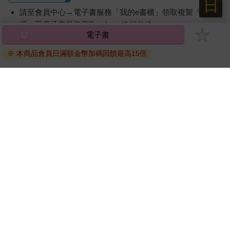
日
請至會員中心→電子書服務「我的e書櫃」領取複製『兌換
碼』至電子書服務商Readmoo進行兌換。
電子書
退換貨須知：
※ 本商品會員日滿額金幣加碼回饋最高15倍
因版權保護，您在金石堂所購買的電子書僅能以金石堂專屬
的閱讀軟體開啟閱讀，無法以其他閱讀器或直接下載檔案。
依據「消費者保護法」第19條及行政院消費者保護處公告之
「通訊交易解除權合理例外情事適用準則」，非以有形媒介
提供之數位內容或一經提供即為完成之線上服務，經消費者
事先同意始提供。（如：電子書、電子雜誌、下載版軟體、
虛擬商品…等），
不受「網購服務需提供七日鑑賞期」的限
制
。為維護您的權益，建議您先使用「試閱」功能後再付款
購買。