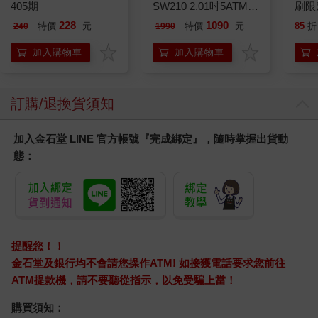
405期
SW210 2.01吋5ATM游
刷限定
泳心率血氧藍牙通話腕
228
1090
特價
元
特價
元
85
折
240
1990
錶
加入購物車
加入購物車
訂購/退換貨須知
加入金石堂 LINE 官方帳號『完成綁定』，隨時掌握出貨動
態：
提醒您！！
金石堂及銀行均不會請您操作ATM! 如接獲電話要求您前往
ATM提款機，請不要聽從指示，以免受騙上當！
購買須知：