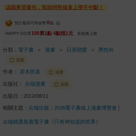
認購希望書包，幫助弱勢孩童上學不中斷！
0
預計最高可得金幣
點
?
100累1點 4點抵1元
HAPPY GO享
折抵無上限
分類：
電子書
＞
漫畫
＞
日系戀愛
＞
男性向
追蹤
作者：
若木民喜
追蹤
出版社：
尖端漫畫
追蹤
出版日：
2012/08/11
相關主題：
尖端出版：2026電子書線上漫畫博覽會
尖端精選推薦電子書《只有神知道的世界》